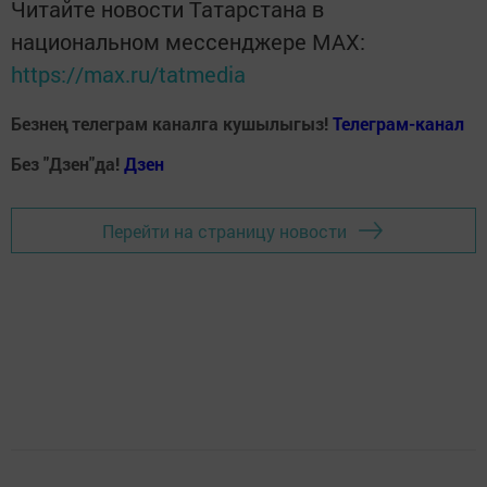
Читайте новости Татарстана в
национальном мессенджере MАХ:
https://max.ru/tatmedia
Безнең телеграм каналга кушылыгыз!
Телеграм-канал
Без "Дзен"да!
Д
зен
Перейти на страницу новости