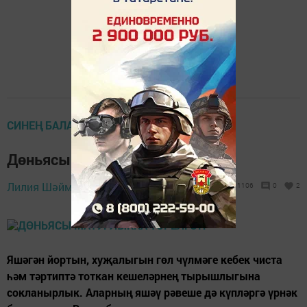
СИНЕҢ БАЛАЛАРЫҢ, МӨСЛИМ!
Дөньясы матурлыкка төрелгән
17 октябрь 2022 -
Лилия Шәймиева,
1106
0
2
17:41
Яшәгән йортын, хуҗалыгын гөл чүлмәге кебек чиста
һәм тәртиптә тоткан кешеләрнең тырышлыгына
сокланырлык. Аларның яшәү рәвеше дә күпләргә үрнәк