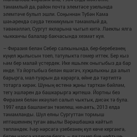
тәмамлый да, район почта элемтәсе узелында
элемтәче булып эшли. Соңыннан Түбән Кама
шәһәрендә сәүдә техникумын тәмамлый да,
тәвәкәлләп, Сургут якларына чыгып китә. Лаеклы ялга
чыкканчы балалар бакчасында хезмәт куя.
– Фиразия белән Себер салкынында, бер-беребезнең
күңел җылысын тоеп, татулыкта гомер иттек. Бер кыз
һәм бер малай үстердек. Ике яшьлек оныгыбыз да бар
инде. Үз йортыбыз белән яшәгәч, хуҗалыкны да алып
барырга, мал-туарын да карарга, өйне дә тәртиптә
тотарга кирәк. Шуның өстенә җаны тарткан бәйләм,
тегү эшләрен дә башкарырга җитешә. Йортны без
Фиразия белән икәүләп салып чыктык, дисәк тә була.
1997 елда башланган төзелеш, ниһаять, 2013 елда
тәмамланды. Шул елны Сургуттан тормыш
иптәшемнең туган авылы Вәрәшбашка кайтып
төпләндек. Һәр нәрсәгә үзебезнең кул көче кергәнгә,
бөтен нәрсә кадерле безгә, – ди гомер буе нефтьче-