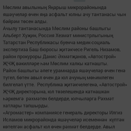
Мөслим авылының Яңарыш микрорайонында
яшәүчеләр өчен яңа асфальт юлны ачу тантанасы чын
бәйрәм төсен алды.
Ачылу тантанасында Мөслим районы башлыгы
Альберт Хуҗин, Россия Хезмәт министрлыгының
Татарстан Республикасы буенча медик-социаль
экспертиза Баш бюросы җитәкчесе Ригель Низамов,
район прокуроры Данис Әхмәтҗанов, «Автострой»
ҖЧҖ вәкилләре һәм Мөслим халкы катнашты.
Район башлыгы әлеге урамнарда яшәүчеләр өчен генә
түгел, бөтен авыл өчен дә юл ачуның мөһимлеген
билгеләп үтте. Республика җитәкчелегенә, «Автострой»
ҖЧҖ директорына, юл төзелешендә катнашкан
һәркемгә рәхмәтен белдерде, юлчыларга Рәхмәт
хатлары тапшырды.
«Агромастер» компаниясе генераль директоры Илгиз
Исламов микрорайонда яшәүчеләр исеменнән күптән
көтелгән асфальт юл өчен рәхмәт белдерде. Авыл