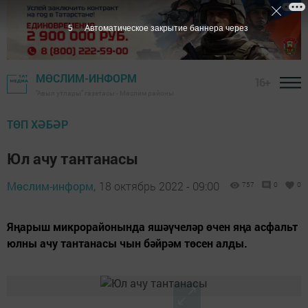
5
Автоматическое закрытие баннера через
МӨСЛИМ-ИНФОРМ
16+
"Авыл утлары" газетасы - Мөслим районы
ТӨП ХӘБӘР
Юл ачу тантанасы
Мөслим-информ,
18 октябрь 2022 - 09:00
757
0
0
Яңарыш микрорайонында яшәүчеләр өчен яңа асфальт
юлны ачу тантанасы чын бәйрәм төсен алды.