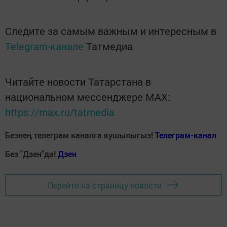
Следите за самым важным и интересным в
Telegram-канале
Татмедиа
Читайте новости Татарстана в
национальном мессенджере MАХ:
https://max.ru/tatmedia
Безнең телеграм каналга кушылыгыз!
Телеграм-канал
Без "Дзен"да!
Д
зен
Перейти на страницу новости