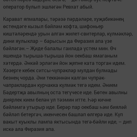
оператор булып эшләгән Ревхат абый.
Карават япмалары, тәрәзә пәрдәләре, хуҗабикәнең
өстендәге кызыл бәйләм кофта, шифоньер
киштәләрендә урын алган жилет-свитерлар, күлмәкләр,
дини яулыклар – барысын да Фиразия апа үзе
бәйләгән.– Җиде балалы гаиләдә үстем мин. Өч
яшемдә тырыша-тырыша йон оекбаш ямаганым
хәтердә. Әнкәй эрләгән йон җепне ката торган идем.
Хәзерге кебек ситсы-чүпрәкләр мулдан булмады
безнең чорда. Әни теккәннән калган чүпрәк-
чапраклардан курчакка күлмәк тегә идем. Әнием
Бәдертҗа авылның оста тегүчесе иде. Бөтен авылны
диярлек кием белән ул тәэмин итте. Һәр кичне
бәйләмгә утырыр иде. Берәр пар оекбаш һәм бияләй
бәйләп бетергәч, икенчесен башлап өлгерә иде. Күп
вакыт куыклы лампа яктысында тегә-бәйли иде, – дип
искә ала Фиразия апа.