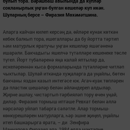
булып тора. Вәрәшбаш авылында да күпләр
сокланырлык уңган-булган кешеләр күп икән.
Шуларның берсе – Фиразия Мөхәмәтшина.
Аларга кайчан килеп керсәң дә, өйләре кунак көткән
кебек балкып тора, ишегаллары да бу йортта тәртип
һәм матурлык яратучы уңган кешеләр яшәгәненә
ишарәли. Бакчадыгы яшелчә түтәлләре кешенеке төсле
түгел. Йорт түбәләренә яңа калай яптылар да,
искеләреннән кыса формаларында түтәлләрне читләп
чыктылар. Шулай иткәндә хуҗаларга да уңайлы, бөтен
бакчаны яздан казып интегәсе юк. Агач-куак төпләрен
дә пластик шешәләр белән әйләндереп алдылар.
Җирне ашлау, чистартып-тәрбияләп тору өчен уңай,
диләр. Фиразия тормыш иптәше Ревхат белән әллә
нәрсәләр уйлап табарга сәләтле. Алар тормыш-
көнкүрешләрен матурларга, һәр эшне җиңел, уңайлы
итеп башкарырга ярата, – ди Зенфира
Маннапова.Фиразия апа, 1984 елда мәктәпне