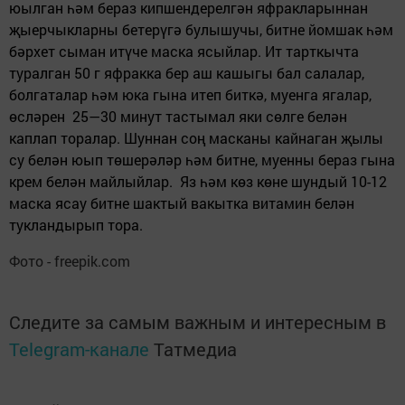
юылган һәм бераз кипшендерелгән яфракларыннан
җыерчыкларны бетерүгә булышучы, битне йомшак һәм
бәрхет сыман итүче маска ясыйлар. Ит тарткычта
туралган
50 г
яфракка бер аш кашыгы бал салалар,
болгаталар һәм юка гына итеп биткә, муенга ягалар,
өсләрен 25—30 минут тастымал яки сөлге белән
каплап торалар. Шуннан соң масканы кайнаган җылы
су белән юып төшерәләр һәм битне, муенны бераз гына
крем белән майлыйлар. Яз һәм көз көне шундый 10-12
маска ясау битне шактый вакытка витамин белән
тукландырып тора.
Фото - freepik.com
Следите за самым важным и интересным в
Telegram-канале
Татмедиа