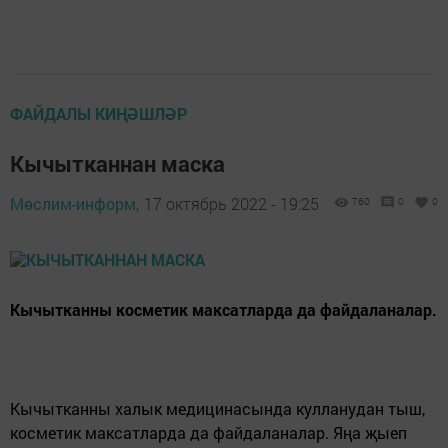
ФАЙДАЛЫ КИҢӘШЛӘР
Кычытканнан маска
Мөслим-информ,
17 октябрь 2022 - 19:25
760
0
0
Кычытканны косметик максатларда да файдаланалар.
Кычытканны халык медицинасында кулланудан тыш,
косметик максатларда да файдаланалар. Яңа җыеп