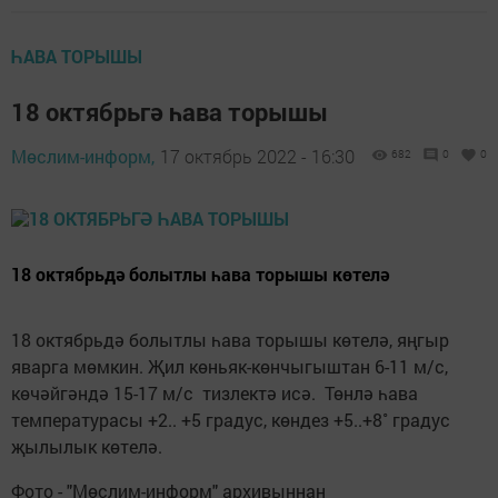
ҺАВА ТОРЫШЫ
18 октябрьгә һава торышы
Мөслим-информ,
17 октябрь 2022 - 16:30
682
0
0
18 октябрьдә болытлы һава торышы көтелә
18 октябрьдә болытлы һава торышы көтелә, яңгыр
яварга мөмкин. Җил көньяк-көнчыгыштан 6-11 м/с,
көчәйгәндә 15-17 м/с тизлектә исә. Төнлә һава
температурасы +2.. +5 градус, көндез +5..+8˚ градус
җылылык көтелә.
Фото - "Мөслим-информ" архивыннан