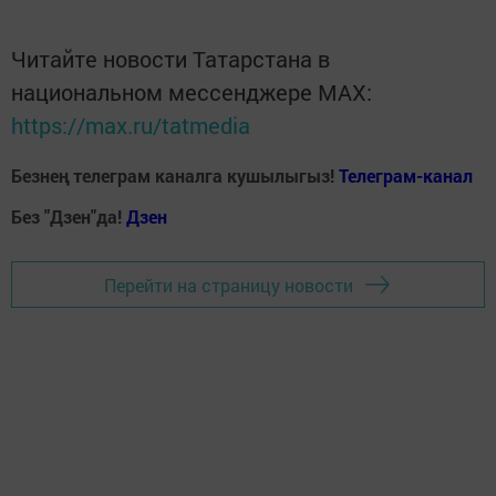
Читайте новости Татарстана в
национальном мессенджере MАХ:
https://max.ru/tatmedia
Безнең телеграм каналга кушылыгыз!
Телеграм-канал
Без "Дзен"да!
Д
зен
Перейти на страницу новости