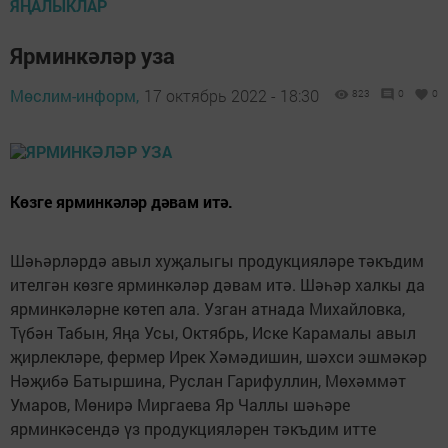
ЯҢАЛЫКЛАР
Ярминкәләр уза
Мөслим-информ,
17 октябрь 2022 - 18:30
823
0
0
Көзге ярминкәләр дәвам итә.
Шәһәрләрдә авыл хуҗалыгы продукцияләре тәкъдим
ителгән көзге ярминкәләр дәвам итә. Шәһәр халкы да
ярминкәләрне көтеп ала. Узган атнада Михайловка,
Түбән Табын, Яңа Усы, Октябрь, Иске Карамалы авыл
җирлекләре, фермер Ирек Хәмәдишин, шәхси эшмәкәр
Нәҗибә Батыршина, Руслан Гарифуллин, Мөхәммәт
Умаров, Мөнирә Миргаева Яр Чаллы шәһәре
ярминкәсендә үз продукцияләрен тәкъдим итте