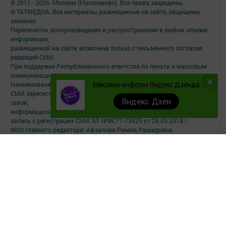
© 2011 - 2026. Мослим (Муслюмово). Все права защищены.
© ТАТМЕДИА. Все материалы, размещенные на сайте, защищены
законом.
Перепечатка, воспроизведение и распространение в любом объеме
информации,
размещенной на сайте, возможна только с письменного согласия
редакций СМИ.
При поддержке Республиканского агентства по печати и массовым
коммуникациям.
Мөслим-информ Яндекс Дзенда
Наименование СМИ: Мөслим-информ
СМИ зарегистрировано Федеральной службой по надзору в сфере
Яндекс Дзен
связи,
информационных технологий и массовых коммуникаций
запись о регистрации СМИ ЭЛ №ФС77-73825 от 28.09.2018 г.
ФИО главного редактора: Афзалова Римма Рашидовна
Адрес редакции: 423970, РТ, Муслюмовский район, село Муслюмово,
ул.Пушкина, д.43
Телефон редакции: 8 (8-5556) 2-55-00, электронная почта
muslimau@rambler.ru
О фактах коррупции можете сообщить на электронную почту
muslimau@rambler.ru
Учредитель СМИ: АО «ТАТМЕДИА»
Антикоррупционная политика
АО «ТАТМЕДИА» использует «cookie»
для персонализации сервисов и