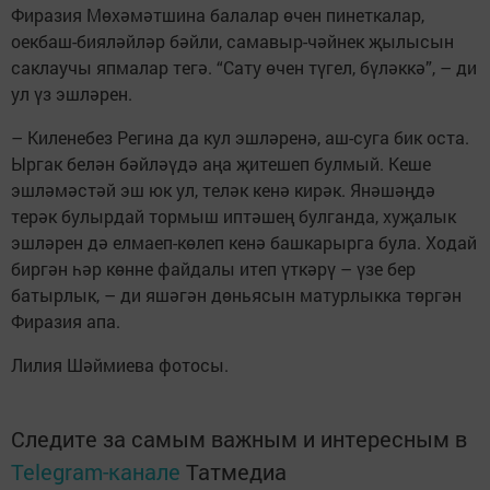
Фиразия Мөхәмәтшина балалар өчен пинеткалар,
оекбаш-бияләйләр бәйли, самавыр-чәйнек җылысын
саклаучы япмалар тегә. “Сату өчен түгел, бүләккә”, – ди
ул үз эшләрен.
– Киленебез Регина да кул эшләренә, аш-суга бик оста.
Ыргак белән бәйләүдә аңа җитешеп булмый. Кеше
эшләмәстәй эш юк ул, теләк кенә кирәк. Янәшәңдә
терәк булырдай тормыш иптәшең булганда, хуҗалык
эшләрен дә елмаеп-көлеп кенә башкарырга була. Ходай
биргән һәр көнне файдалы итеп үткәрү – үзе бер
батырлык, – ди яшәгән дөньясын матурлыкка төргән
Фиразия апа.
Лилия Шәймиева фотосы.
Следите за самым важным и интересным в
Telegram-канале
Татмедиа