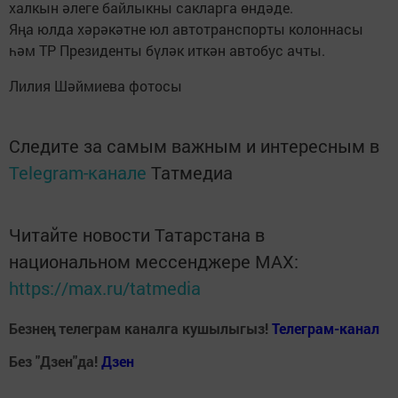
халкын әлеге байлыкны сакларга өндәде.
Яңа юлда хәрәкәтне юл автотранспорты колоннасы
һәм ТР Президенты бүләк иткән автобус ачты.
Лилия Шәймиева фотосы
Следите за самым важным и интересным в
Telegram-канале
Татмедиа
Читайте новости Татарстана в
национальном мессенджере MАХ:
https://max.ru/tatmedia
Безнең телеграм каналга кушылыгыз!
Телеграм-канал
Без "Дзен"да!
Д
зен