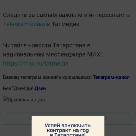
Следите за самым важным и интересным в
Telegram-канале
Татмедиа
Читайте новости Татарстана в
национальном мессенджере MАХ:
https://max.ru/tatmedia
Безнең телеграм каналга кушылыгыз!
Телеграм-канал
Без "Дзен"да!
Д
зен
Перейти на страницу новости