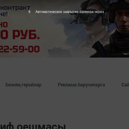
5
Автоматическое закрытие баннера через
Безнең геройлар
Реклама бирүчеләргә
Сай
риф оешмасы