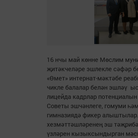
16 нчы май көнне Мөслим му
җитәкчеләре эшлекле сәфәр б
«Өмет» интернат-мәктәбе реаб
чикле балалар белән эшләү ы
лицейда кадрлар потенциалын
Советы эшчәнлеге, гомуми һә
гимназиядә фикер алыштылар.
хезмәттәшләренең эш тәҗрибә
үзләрен кызыксындырган мәсь