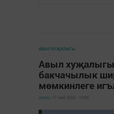
АВЫЛ ХУҖАЛЫГЫ
Авыл хуҗалыгы
бакчачылык шир
мөмкинлеге игъ
admin,
17 май 2024 - 10:45