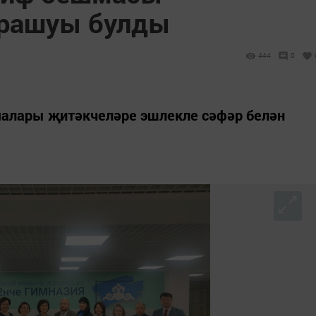
чрашуы булды
444
0
алары җитәкчеләре эшлекле сәфәр белән