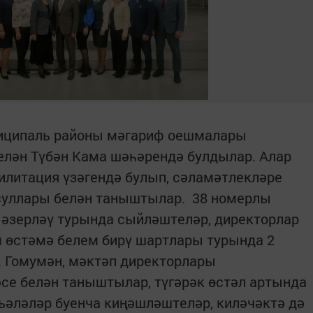
ниципаль районы мәгариф оешмалары
елән Түбән Кама шәһәрендә булдылар. Алар
илитация үзәгендә булып, сәламәтлекләре
суллары белән таныштылар. 38 номерлы
 әзерләү турында сыйләштеләр, директорлар
м өстәмә белем бирү шартлары турында 2
 Гомумән, мәктәп директорлары
се белән таныштылар, түгәрәк өстәл артында
әләләр буенча киңәшләштеләр, киләчәктә дә