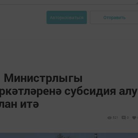
Отправить
Авторизоваться
 Министрлыгы
кәтләренә субсидия алу
лан итә
521
0