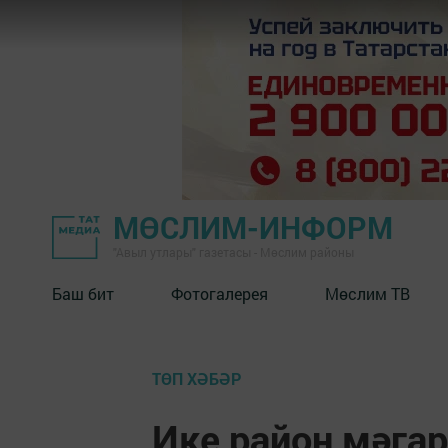
МӨСЛИМ-ИНФОРМ
"Авыл утлары" газетасы - Мөслим районы
Баш бит
Фотогалерея
Мөслим ТВ
ТӨП ХӘБӘР
Ике район мәга