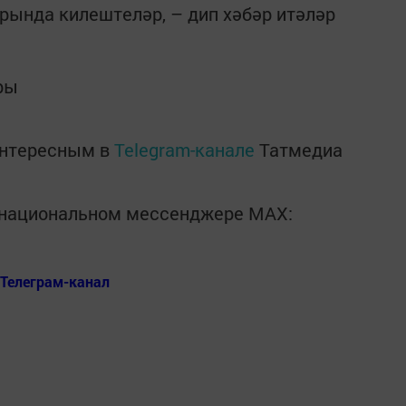
ында килештеләр, – дип хәбәр итәләр
ры
интересным в
Telegram-канале
Татмедиа
в национальном мессенджере MАХ:
Телеграм-канал