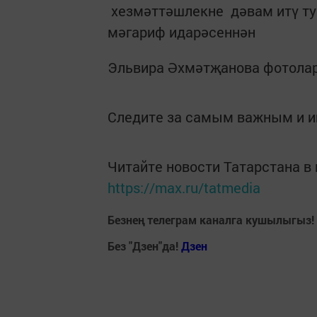
хезмәттәшлекне дәвам итү тур
мәгариф идарәсеннән
Эльвира Әхмәтҗанова фотола
Следите за самым важным и 
Читайте новости Татарстана 
https://max.ru/tatmedia
Безнең телеграм каналга кушылыгыз!
Без "Дзен"да!
Д
зен