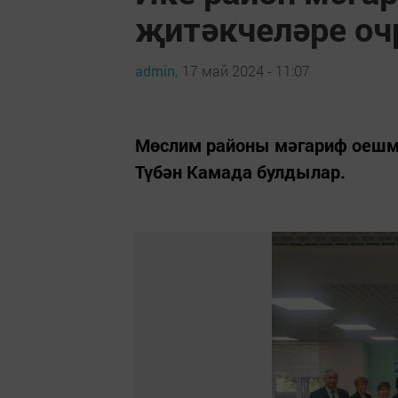
җитәкчеләре о
admin,
17 май 2024 - 11:07
Мөслим районы мәгариф оешм
Түбән Камада булдылар.