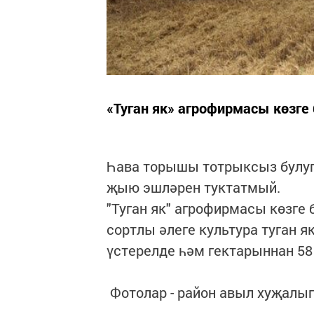
«Туган як» агрофирмасы көзг
Һава торышы тотрыксыз булуг
җыю эшләрен туктатмый.
"Туган як" агрофирмасы көзге
сортлы әлеге культура туган 
үстерелде һәм гектарыннан 58
Фотолар - район авыл хуҗалыг