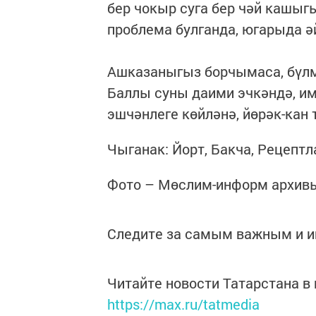
бер чокыр суга бер чәй кашыг
проблема булганда, югарыда ә
Ашказаныгыз борчымаса, бүлм
Баллы суны даими эчкәндә, и
эшчәнлеге көйләнә, йөрәк-ка
Чыганак: Йорт, Бакча, Рецепт
Фото – Мөслим-информ архив
Следите за самым важным и 
Читайте новости Татарстана 
https://max.ru/tatmedia