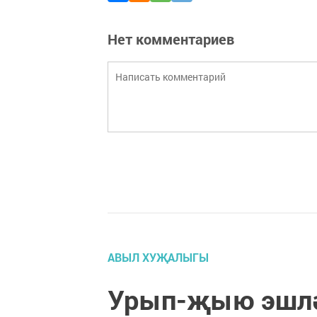
Нет комментариев
АВЫЛ ХУҖАЛЫГЫ
Урып-җыю эшлә