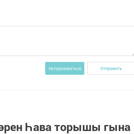
Отправить
Авторизоваться
рен Һава торышы гына