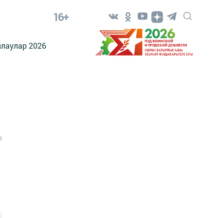
16+
лаулар 2026
0