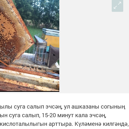
 җылы суга салып эчсәң, ул ашказаны согының
н суга салып, 15-20 минут кала эчсәң,
кислоталылыгын арттыра. Күләменә килгәндә,