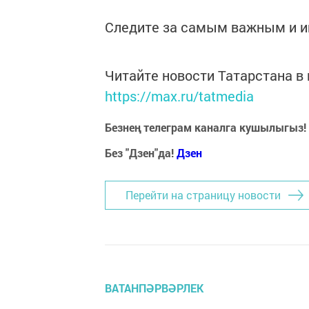
Следите за самым важным и 
Читайте новости Татарстана 
https://max.ru/tatmedia
Безнең телеграм каналга кушылыгыз!
Без "Дзен"да!
Д
зен
Перейти на страницу новости
ВАТАНПӘРВӘРЛЕК