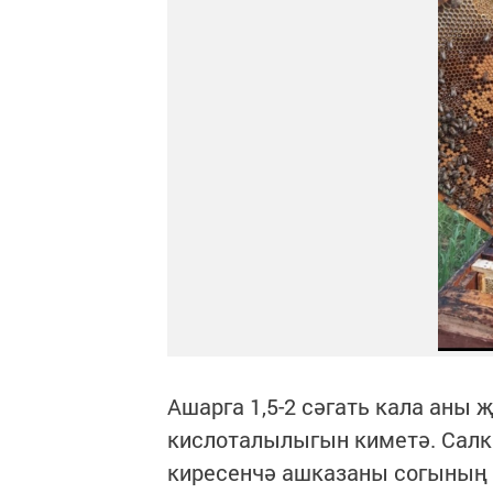
Ашарга 1,5-2 сәгать кала аны
кислоталылыгын киметә. Салкы
киресенчә ашказаны согының 