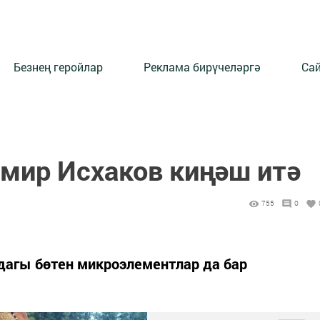
Безнең геройлар
Реклама бирүчеләргә
Сай
амир Исхаков киңәш итә
755
0
агы бөтен микроэлементлар да бар