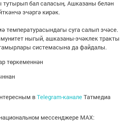
ы тутырып бал саласың. Ашказаны белән
йткәнчә эчәргә кирәк.
ә температурасындагы суга салып эчәсе.
ммунитет ныгый, ашказаны-эчәклек тракты
н тамырлары системасына да файдалы.
лар төркеменнән
ыннан
интересным в
Telegram-канале
Татмедиа
в национальном мессенджере MАХ: