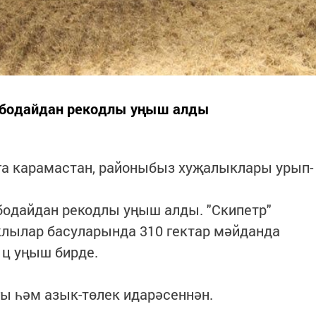
е бодайдан рекодлы уңыш алды
а карамастан, районыбыз хуҗалыклары урып-
 бодайдан рекодлы уңыш алды. "Скипетр"
яклылар басуларында 310 гектар мәйданда
 ц уңыш бирде.
ы һәм азык-төлек идарәсеннән.