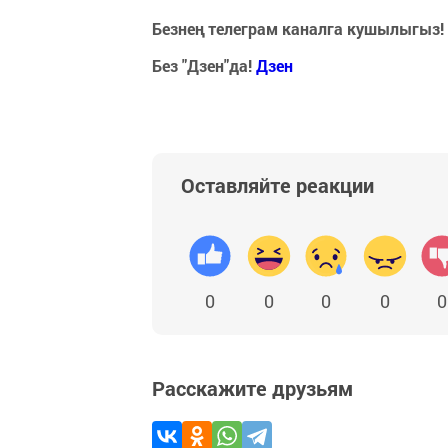
Безнең телеграм каналга кушылыгыз!
Без "Дзен"да!
Д
зен
Оставляйте реакции
0
0
0
0
0
Расскажите друзьям