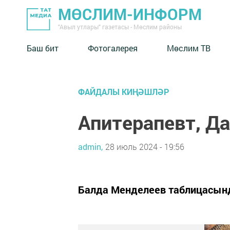
МӨСЛИМ-ИНФОРМ
"Авыл утлары" газетасы - Мөслим районы
Баш бит
Фотогалерея
Мөслим ТВ
ФАЙДАЛЫ КИҢӘШЛӘР
Апитерапевт, Д
admin,
28 июль 2024 - 19:56
Балда Менделеев таблицасынд