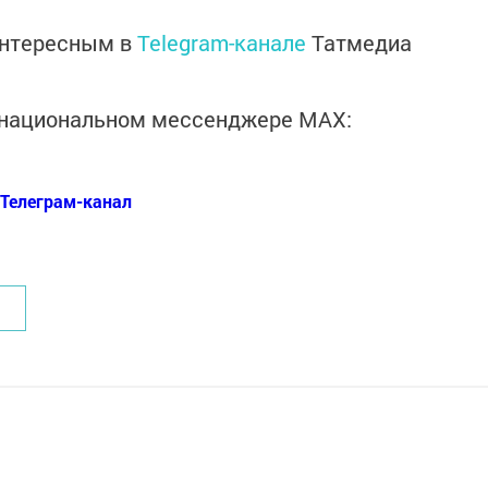
интересным в
Telegram-канале
Татмедиа
в национальном мессенджере MАХ:
Телеграм-канал