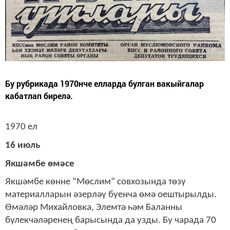
Бу рубрикада 1970нче елларда булган вакыйгалар
кабатлап бирелә.
1970 ел
16 июль
Якшәмбе өмәсе
Якшәмбе көнне “Мөслим” совхозында төзү
материалларын әзерләү буенча өмә оештырылды.
Өмәләр Михайловка, Элемтә һәм Баланны
бүлекчәләренең барысында да узды. Бу чарада 70