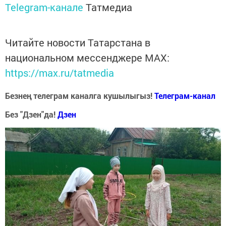
Telegram-канале
Татмедиа
Читайте новости Татарстана в
национальном мессенджере MАХ:
https://max.ru/tatmedia
Безнең телеграм каналга кушылыгыз!
Телеграм-канал
Без "Дзен"да!
Д
зен