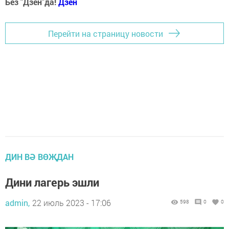
Без "Дзен"да!
Д
зен
Перейти на страницу новости
ДИН ВӘ ВӨҖДАН
Дини лагерь эшли
admin,
22 июль 2023 - 17:06
598
0
0