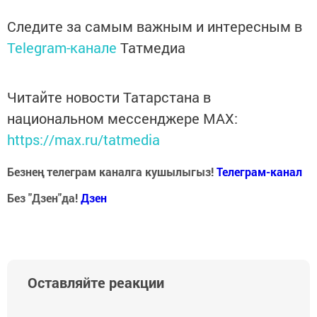
Следите за самым важным и интересным в
Telegram-канале
Татмедиа
Читайте новости Татарстана в
национальном мессенджере MАХ:
https://max.ru/tatmedia
Безнең телеграм каналга кушылыгыз!
Телеграм-канал
Без "Дзен"да!
Д
зен
Оставляйте реакции