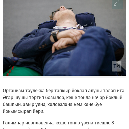
Организм тәүлеккә бер тапкыр йоклап алуны таләп итә.
Әгәр шушы тәртип бозылса, кеше төнлә начар йоклый
башлый, авыр уяна, хәлсезләнә һәм көне буе
йокымсырап йөри.
Галимнәр исәпләвенчә, кеше төнлә үзенә тиешле 8