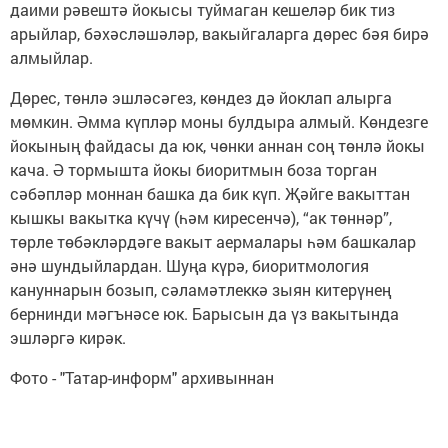
даими рәвештә йокысы туймаган кешеләр бик тиз
арый­лар, бәхәсләшәләр, вакыйгаларга дөрес бәя бирә
алмыйлар.
Дөрес, төнлә эшләсәгез, көндез дә йоклап алырга
мөмкин. Әмма күпләр моны булдыра алмый. Көндезге
йокының файдасы да юк, чөнки аннан соң төнлә йокы
кача. Ә тормышта йокы биоритмын боза торган
сәбәпләр моннан башка да бик күп. Җәйге вакыттан
кышкы вакытка күчү (һәм киресенчә), “ак төннәр”,
төрле төбәкләрдәге вакыт аермалары һәм башкалар
әнә шундыйлардан. Шуңа күрә, биоритмология
кануннарын бозып, сәламәтлеккә зыян китерүнең
бернинди мәгънәсе юк. Барысын да үз вакытында
эшләргә кирәк.
Фото - "Татар-информ" архивыннан