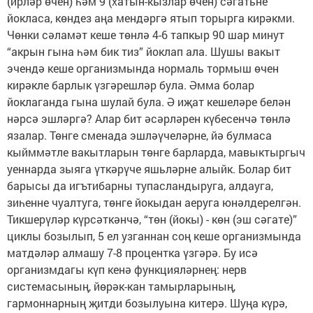
(ирләр өчен) һәм 9 (хатын-кызлар өчен) сәгатьне
йокласа, көндез аңа мендәргә ятып торырга кирәкми.
Чөнки сәламәт кеше төнлә 4-6 тапкыр 90 шар минут
“акрын гына һәм бик тиз” йоклап ала. Шушы вакыт
эчендә кеше организмында нормаль тормыш өчен
кирәкле барлык үзгәрешләр була. Әмма болар
йоклаганда гына шулай була. Ә иҗат кешеләре белән
нәрсә эшләргә? Алар бит әсәрләрен күбесенчә төнлә
язалар. Төнге сменада эшләүчеләрне, йә булмаса
кыйммәтле вакытла­рын төнге барларда, мавыктыргыч
уеннарда зыяга үткәрүче яшьләрне алыйк. Болар бит
барысы да игътибарны тупасландыруга, алдауга,
зиһенне чуалтуга, төнге йокыдан аеруга юнәлдерелгән.
Тикшерүләр күрсәткәнчә, “төн (йокы) - көн (эш сәгате)”
циклы бозылып, 5 ел узганнан соң кеше организмында
матдәләр алмашу 7-8 процентка үзгәрә. Бу исә
организмдагы күп кенә функцияләрнең: нерв
системасының, йөрәк-кан тамырларының,
гармоннарның җитди бозылуы­на китерә. Шуңа күрә,