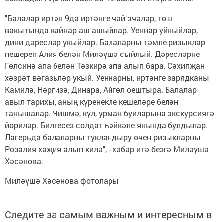
"Балалар иртән 9да иртәнге чәй эчәләр, төш
вакытында кайнар аш ашыйлар. Уеннар уйныйлар,
дини дәресләр укыйлар. Балаларны тәмле ризыклар
пешереп Алия белән Миләүшә сыйлый. Дәресләрне
Гөлсинә апа белән Тәзкирә апа алып бара. Сәхипҗан
хәзрәт вәгазьләр укый. Уеннарны, иртәнге зарядканы
Камилә, Нәргизә, Динара, Айгөл оештыра. Балалар
авыл тарихы, аның күренекле кешеләре белән
танышалар. Чишмә, күл, урман буйларына экскурсиягә
йөриләр. Билгесез солдат һәйкәле янында булдылар.
Лагерьда балаларны тукландыру өчен ризыкларны
Розалия хаҗия алып килә", - хәбәр итә безгә Миләүшә
Хәсәнова.
Миләүшә Хәсәнова фотолары
Следите за самым важным и интересным в