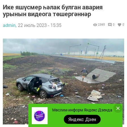
Ике яшүсмер һәлак булган авария
урынын видеога төшергәннәр
admin,
22 июль 2023 - 15:35
2395
0
0
Мөслим-информ Яндекс Дзенда
Яндекс Дзен