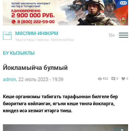
МӨСЛИМ-ИНФОРМ
16+
"Авыл утлары" газетасы - Мөслим районы
БУ КЫЗЫКЛЫ
Йокламыйча булмый
admin,
22 июль 2023 - 19:39
622
0
0
Кеше организмы табигать тарафыннан билгеле бер
биоритмга көйләнгән, ягъни кеше төнлә йокларга,
көндез исә хезмәт итәргә тиеш.