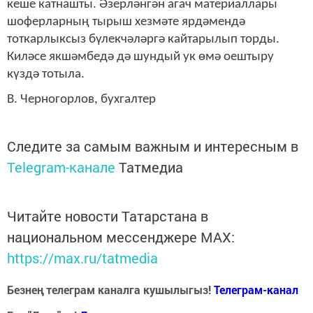
кеше катнашты. Әзерләнгән агач материаллары
шоферларның тырыш хезмәте ярдәмендә
тоткарлыксыз бүлекчәләргә кайтарылып торды.
Киләсе якшәмбедә дә шундый ук өмә оештыру
күздә тотыла.
В. Черногорлов, бухгалтер
Следите за самым важным и интересным в
Telegram-канале
Татмедиа
Читайте новости Татарстана в
национальном мессенджере MАХ:
https://max.ru/tatmedia
Безнең телеграм каналга кушылыгыз!
Телеграм-канал