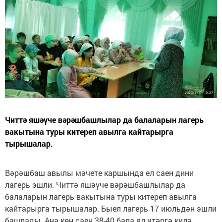
Читтә яшәүче вәрәшбашлылар да балаларын лагерь
вакытына туры китереп авылга кайтарырга
тырышалар.
Вәрәшбаш авылы мәчете каршында ел саен дини
лагерь эшли. Читтә яшәүче вәрәшбашлылар да
балаларын лагерь вакытына туры китереп авылга
кайтарырга тырышалар. Быел лагерь 17 июльдән эшли
башлады. Аңа көн саен 38-40 бала ял итәргә килә.