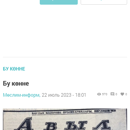
БУ КӨННЕ
Бу көнне
Мөслим-информ,
22 июль 2023 - 18:01
570
0
0