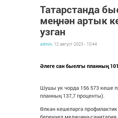
Татарстанда бы
меңнән артык к
узган
admin,
12 август 2023 - 10:44
Әлеге сан быелгы планның 101
Шушы ук чорда 156 573 кеше п
планның 137,7 проценты).
Өлкән кешеләргә профилактик
беренчел медицина-санитария 