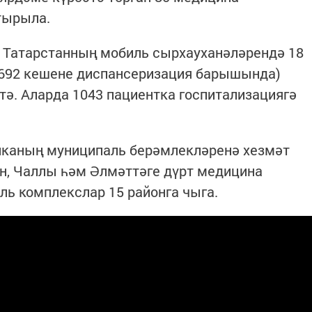
тырыла.
 Татарстанның мобиль сырхауханәләрендә 18
 7692 кешене диспансеризация барышында)
тә. Аларда 1043 пациентка госпитализациягә
иканың муниципаль берәмлекләренә хезмәт
ан, Чаллы һәм Әлмәттәге дүрт медицина
ь комплекслар 15 районга чыга.