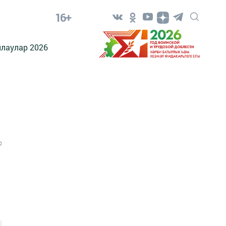
16+
лаулар 2026
0