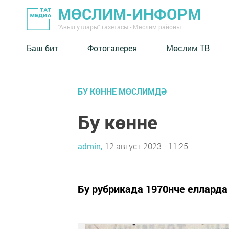
МӨСЛИМ-ИНФОРМ
"Авыл утлары" газетасы - Мөслим районы
Баш бит
Фотогалерея
Мөслим ТВ
БУ КӨННЕ МӨСЛИМДӘ
Бу көнне
admin,
12 август 2023 - 11:25
Бу рубрикада 1970нче елларда