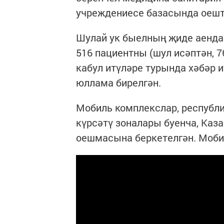
учреждениесе базасында оеш
Шулай ук быелның җиде аенда
516 пациентны (шул исәптән,
кабул итүләре турында хәбәр и
юллама бирелгән.
Мобиль комплекслар, республ
күрсәтү зоналары буенча, Каз
оешмасына беркетелгән. Мобил