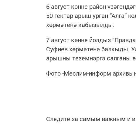
6 август көнне район үзәгенд
50 гектар арыш урган “Алга” 
хөрмәтенә кабызылды.
7 август көнне йолдыз “Прав
Суфиев хөрмәтенә балкыды. У
арышны теземнәргә салганы ө
Фото -Мөслим-информ архивын
Следите за самым важным и 