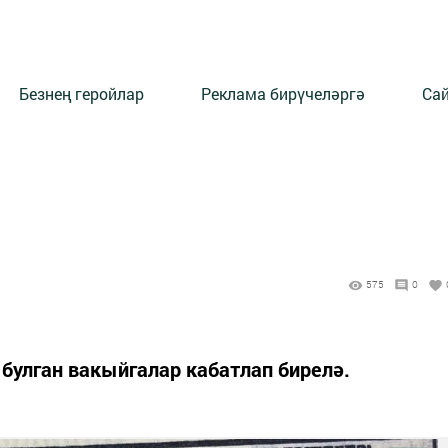
Безнең геройлар
Реклама бирүчеләргә
Сай
575
0
 булган вакыйгалар кабатлап бирелә.