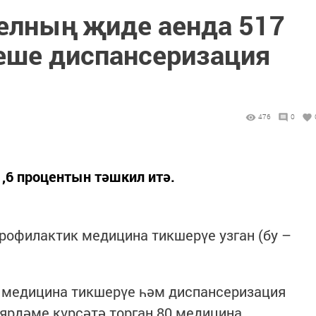
елның җиде аенда 517
еше диспансеризация
476
0
,6 процентын тәшкил итә.
рофилактик медицина тикшерүе узган (бу –
 медицина тикшерүе һәм диспансеризация
ярдәме күрсәтә торган 80 медицина