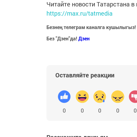
Читайте новости Татарстана 
https://max.ru/tatmedia
Безнең телеграм каналга кушылыгыз!
Без "Дзен"да!
Д
зен
Оставляйте реакции
0
0
0
0
0