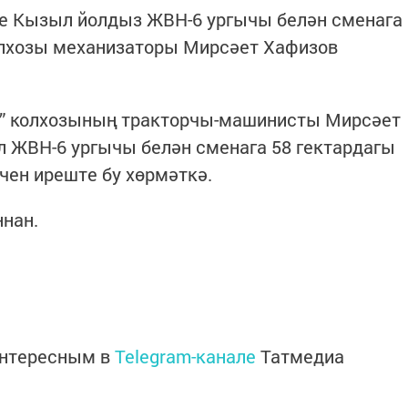
әге Кызыл йолдыз ЖВН-6 ургычы белән сменага
колхозы механизаторы Мирсәет Хафизов
да” колхозының тракторчы-машинисты Мирсәет
л ЖВН-6 ургычы белән сменага 58 гектардагы
чен иреште бу хөрмәткә.
нан.
интересным в
Telegram-канале
Татмедиа