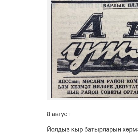
8 август
Йолдыз кыр батырларын хөрм