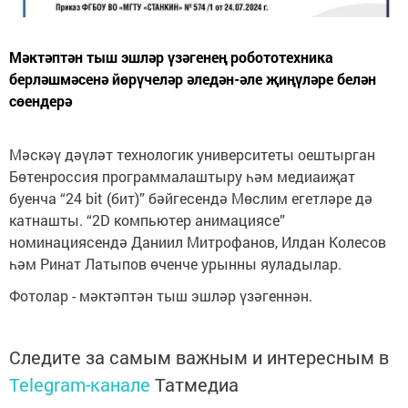
Мәктәптән тыш эшләр үзәгенең робототехника
берләшмәсенә йөрүчеләр әледән-әле җиңүләре белән
сөендерә
Мәскәү дәүләт технологик университеты оештырган
Бөтенроссия программалаштыру һәм медиаиҗат
буенча “24 bit (бит)” бәйгесендә Мөслим егетләре дә
катнашты. “2D компьютер анимациясе”
номинациясендә Даниил Митрофанов, Илдан Колесов
һәм Ринат Латыпов өченче урынны яуладылар.
Фотолар - мәктәптән тыш эшләр үзәгеннән.
Следите за самым важным и интересным в
Telegram-канале
Татмедиа