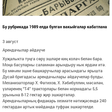
Бу рубрикада 1989 елда булган вакыйгалар кабатлана
3 август
Арендачылар әйдәүче
Хуҗалыкта туңга сөрү эшләре киң колач белән бара.
Моңа басуларны саламнан арындыру нык ярдәм итә.
Бу мөһим эшне башкаручылар арасындагы ярышта
Дусай бригадасы арендачылары әйдәүчеләр булды.
Механизаторлар Х. Фатихов, Х. Хәбибуллин, мәсәлән,
үзләренең “Т-4” тракторлары белән нормадагы 5,5
урынына 8-12 гектар җир эшкәртәләр.
Арендачыларның фидакарь хезмәте нәтиҗәсендә 240
гектардан артык мәйданда туфрак эшкәртелде.