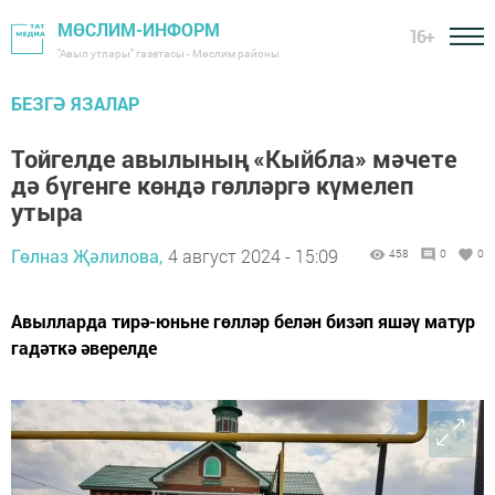
МӨСЛИМ-ИНФОРМ
16+
"Авыл утлары" газетасы - Мөслим районы
БЕЗГӘ ЯЗАЛАР
Тойгелде авылының «Кыйбла» мәчете
дә бүгенге көндә гөлләргә күмелеп
утыра
Гөлназ Җәлилова,
4 август 2024 - 15:09
458
0
0
Авылларда тирә-юньне гөлләр белән бизәп яшәү матур
гадәткә әверелде