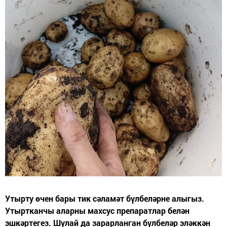
Утырту өчен бары тик сәламәт бүлбеләрне алыгыз.
Утыртканчы аларны махсус препаратлар белән
эшкәртегез. Шулай да зарарланган бүлбеләр эләккән