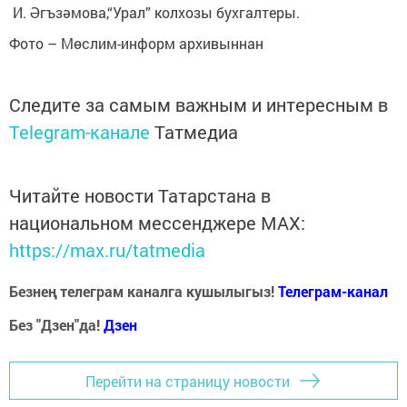
И. Әгъзәмова,“Урал” колхозы бухгалтеры.
Фото – Мөслим-информ архивыннан
Следите за самым важным и интересным в
Telegram-канале
Татмедиа
Читайте новости Татарстана в
национальном мессенджере MАХ:
https://max.ru/tatmedia
Безнең телеграм каналга кушылыгыз!
Телеграм-канал
Без "Дзен"да!
Д
зен
Перейти на страницу новости