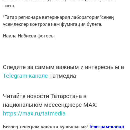
тиеш.
“Татар регионара ветеринария лаборатория”сенең
үсемлекләр контроле һәм фумигация бүлеге.
Наилә Набиева фотосы
Следите за самым важным и интересным в
Telegram-канале
Татмедиа
Читайте новости Татарстана в
национальном мессенджере MАХ:
https://max.ru/tatmedia
Безнең телеграм каналга кушылыгыз!
Телеграм-канал