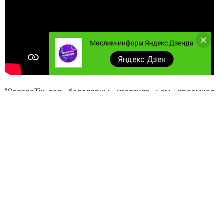
Мөслим-информ Яндекс Дзенда
Яндекс Дзен
"СалаваTiк«лар балаларны игелекле һәм ярдәмчел
булырга чакыра. «Минем нәни дусларым» җыры шул
турыда. Ул балаларның кечкенә дусларына — кошларга
багышланган.
Җырның сүзләрен Мирхади Разов язган, ә музыкасын
Виталий Агапов.
Башка җырларның клипларын сылтама буенча карарга
мөмкин:
https://www. youtube. com/@salavatiki
.