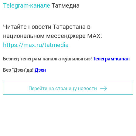
Telegram-канале
Татмедиа
Читайте новости Татарстана в
национальном мессенджере MАХ:
https://max.ru/tatmedia
Безнең телеграм каналга кушылыгыз!
Телеграм-канал
Без "Дзен"да!
Д
зен
Перейти на страницу новости