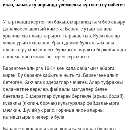
икән, чәчәк ату чорында үсемлеккә күп итеп су сибегез
Утыртканда кертелгән бакыр, марганец һәм бор авыру
дәрәҗәсен шактый киметә. Бәрәңге утыртыласы
урынны еш алыштырырга тырышыгыз. Кузаклылар
үскән урын яхшырак. Урын даими булган һәм аны
алыштыру мөмкинлеге булмаган очракта беркайчан да
ашлама өчен янмаган тирес кертмәгез.
Бәрәңгене алырга 10-14 көн кала сабагын чабарга
кирәк. Бу бәрәңге кабыгын ныгыта. Бәрәңгене алып
бетергәч, бакчага сидератлар чәчегез. Алар туфракны
сәламәтләндерәләр, файдалы матдәләр белән
баеталар. Сидератлар буларак бөртекле (арыш, бодай),
кузаклы (люпин, борчак) культуралар файдаланырга
мөмкин. Шулай ук рапс, горчица яисә аларны
катнаштырып чәчәргә була.
Бәрәңге сакланасы урын коры һәм җиләс булырга