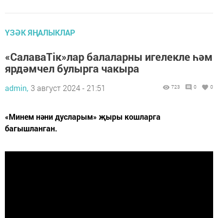
ҮЗӘК ЯҢАЛЫКЛАР
«СалаваTiк»лар балаларны игелекле һәм
ярдәмчел булырга чакыра
admin,
3 август 2024 - 21:51
723
0
0
«Минем нәни дусларым» җыры кошларга
багышланган.