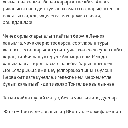
хезмәтенә хөрмәт белән карарга тиешбез. Аллаһ
ризалыгы өчен дип куйган хезмәтегез, сарыф ителгән
вакытыгыз, киң күңелегез өчен рәхмәт сезгә,
авылдашлар!
Чәчәк орлыклары алып кайтып бирүче Лениза
ханымга, чәчәкләрне төсләрен, сортларын туры
китереп, түтәлләр ясап утыртучы, көн саен сулар сибеп,
карап, тәрбияләп үстерүче Альмира һәм Резеда
ханымнарга тирән рәхмәтләребез барып ирешсен!
Дөньяларыбыз имин, күңелләребез тыныч булсын!
Һәрвакыт изге күңелле, игелекле һәм мәрхәмәтле
булып калыгыз!" - дип язалар Тойгелде авылыннан.
Тагын кайда шулай матур, безгә языгыз әле, дуслар!
Фото – Тойгелде авылының ВКонтакте сәхифәсеннән