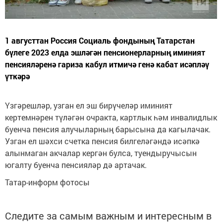
1 августтан Россия Социаль фондының Татарстан
бүлеге 2023 елда эшләгән пенсионерларның иминият
пенсияләренә гариза кабул итмичә генә кабат исәпләү
үткәрә
Үзгәрешләр, узган ел эш бирүчеләр иминият
кертемнәрен түләгән очракта, картлык һәм инвалидлык
буенча пенсия алучыларның барысына да кагылачак.
Узган ел шәхси счетка пенсия билгеләгәндә исәпкә
алынмаган акчалар кергән булса, туендыручысын
югалту буенча пенсияләр дә артачак.
Татар-информ фотосы
Следите за самым важным и интересным в