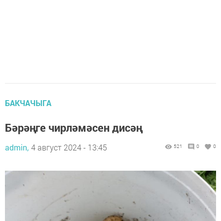
БАКЧАЧЫГА
Бәрәңге чирләмәсен дисәң
admin,
4 август 2024 - 13:45
521
0
0