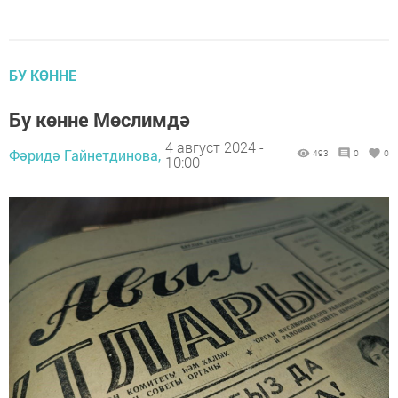
БУ КӨННЕ
Бу көнне Мөслимдә
4 август 2024 -
Фәридә Гайнетдинова,
493
0
0
10:00