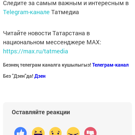
Следите за самым важным и интересным в
Telegram-канале
Татмедиа
Читайте новости Татарстана в
национальном мессенджере MАХ:
https://max.ru/tatmedia
Безнең телеграм каналга кушылыгыз!
Телеграм-канал
Без "Дзен"да!
Д
зен
Оставляйте реакции