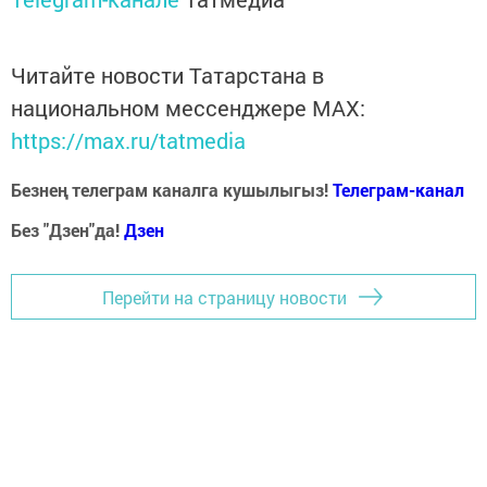
Читайте новости Татарстана в
национальном мессенджере MАХ:
https://max.ru/tatmedia
Безнең телеграм каналга кушылыгыз!
Телеграм-канал
Без "Дзен"да!
Д
зен
Перейти на страницу новости