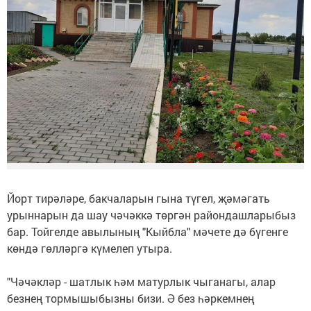
Йорт тирәләре, бакчаларын гына түгел, җәмәгать
урыннарын да шау чәчәккә төргән райондашларыбыз
бар. Тойгелде авылының "Кыйбла" мәчете дә бүгенге
көндә гөлләргә күмелеп утыра.
"Чәчәкләр - шатлык һәм матурлык чыганагы, алар
безнең тормышыбызны бизи. Ә без һәркемнең