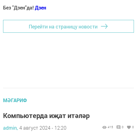
Без "Дзен"да!
Д
зен
Перейти на страницу новости
МӘГАРИФ
Компьютерда иҗат итәләр
admin,
4 август 2024 - 12:20
415
0
0