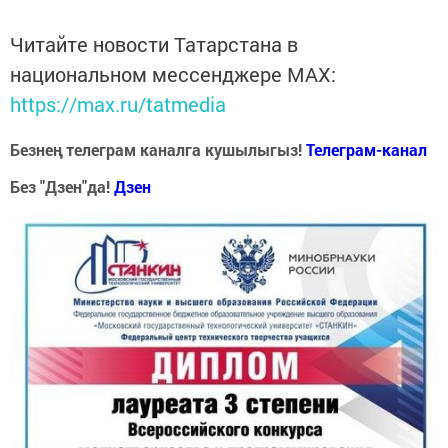
Читайте новости Татарстана в
национальном мессенджере MАХ:
https://max.ru/tatmedia
Безнең телеграм каналга кушылыгыз!
Телеграм-канал
Без "Дзен"да!
Д
зен