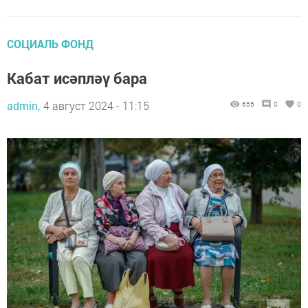
СОЦИАЛЬ ФОНД
Кабат исәпләү бара
admin,
4 август 2024 - 11:15
655
0
0