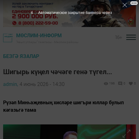
3
Автоматическое закрытие баннера через
МӨСЛИМ-ИНФОРМ
16+
"Авыл утлары" газетасы - Мөслим районы
БЕЗГӘ ЯЗАЛАР
Шигырь күңел чәчәге генә түгел...
admin,
4 июнь 2026 - 14:30
196
0
0
Рүзәл Минһаҗевның хисләре шигъри юллар булып
кәгазьгә тама