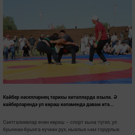
Кайбер нәселләрнең тарихы китапларда языла. Ә
кайберләрендә ул көрәш келәмендә дәвам итә...
Сәетгалиевлар өчен көрәш – спорт кына түгел, ул
буыннан-буынга күчкән рух, ныклык һәм горурлык