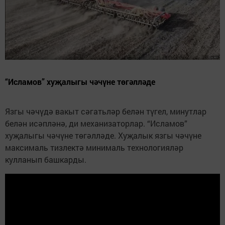
“Исламов” хуҗалыгы чәчүне төгәлләде
Язгы чәчүдә вакыт сәгатьләр белән түгел, минутлар
белән исәпләнә, ди механизаторлар. “Исламов”
хуҗалыгы чәчүне төгәлләде. Хуҗалык язгы чәчүне
максималь тизлектә минималь технологияләр
кулланып башкарды.