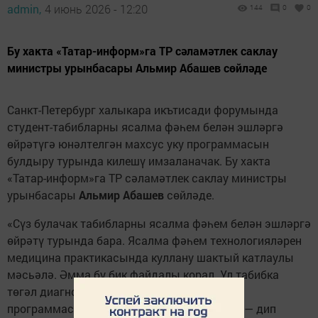
admin,
4 июнь 2026 - 12:20
144
0
0
Бу хакта «Татар-информ»га ТР сәламәтлек саклау
министры урынбасары Альмир Абашев сөйләде
Санкт-Петербург халыкара икътисади форумында
студент-табибларны ясалма фәһем белән эшләргә
өйрәтүгә юнәлтелгән махсус уку программасын
булдыру турында килешү имзаланачак. Бу хакта
«Татар-информ»га ТР сәламәтлек саклау министры
урынбасары
Альмир Абашев
сөйләде.
«Сүз булачак табибларны ясалма фәһем белән эшләргә
өйрәтү турында бара. Ясалма фәһем технологияләрен
медицина практикасында куллану шактый катлаулы
мәсьәлә. Әмма бу бик файдалы корал. Ул табибка
төгәл диагноз куярга һәм дөрес дәвалау
программасын билгеләргә ярдәм итә ала», — дип