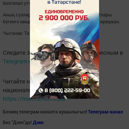
билгеләп үтте ул.
Аның сүзләренчә, Татарстан югары уку йортлары
бүгенге көндә бу мәсьәләдә зур уңышларга ирешкән.
Чыганак: Тата-информ
Следите за самым важным и интересным в
Telegram-канале
Татмедиа
Читайте новости Татарстана в
национальном мессенджере MАХ:
https://max.ru/tatmedia
Безнең телеграм каналга кушылыгыз!
Телеграм-канал
Без "Дзен"да!
Д
зен