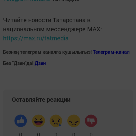
Читайте новости Татарстана в
национальном мессенджере MАХ:
https://max.ru/tatmedia
Безнең телеграм каналга кушылыгыз!
Телеграм-канал
Без "Дзен"да!
Д
зен
Оставляйте реакции
0
0
0
0
0