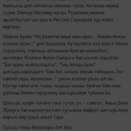
байлыгы дип әйтмичә мөмкин түгел. Китапка кереш
сүзне Зиннур Хөснияр язган, Рүзәлнең икенче
җыентыгын чыгаруга Рөстәм Сәрвәров зур өлеш
керткән.
Икенче бүлек “Иң бәхетле кеше мин икән... Әнкәм белән
әткәем исән...” дип башлана. Бу бүлектә әти-әнисе белән
горурлану, тормыш иптәшенә булган мәхәббәт,
кызлары Ясминә белән Сәйдәгә багышлап язылган
“Бәгърем кыйпылчыгы”, “Таң йолдызым”
шигырьләрендәге “Син бит минем йөрәк тибешем, Гел
сөенеп яшә, җимешем...” дигән юллар урын алган.
Матур табигате, гүзәл, тырыш халкы булган Мөслим
районы белән горурлану шигырьләре тупланган.
Шигырь күңел чәчәге генә түгел, ул – сәясәт. Аның Бөек
Җиңүгә багышланган һәм сугышка нәфрәт шигырьләре
аерым бер урын алып тора.
Сугыш чоры балалары бит без,