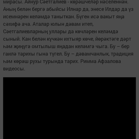
мирасы. Айнур Сәетгалиев - көрәшчеләр нәселеннән.
Аның белән бергә абыйсы Илнар да, энесе Илдар да үз
исемнәрен келәмдә таныткан. Бүген исә вакыт яңа
сәхифә ача. Аталар юлын дәвам итеп,
Сәетгалиевларның уллары да көчләрен келәмдә
сыный. Кан белән күчкән ихтыяр көче, йөрәктәге дәрт
һәм җиңүгә омтылыш яңадан келәмгә чыга. Бу – бер
гаилә тарихы гына түгел. Бу – дәвамчанлык, традиция
һәм көрәш рухы турында тарих. Римма Афзалова
видеосы.