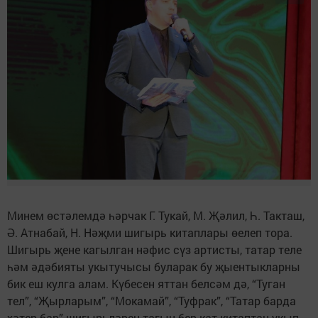
Минем өстәлемдә һәрчак Г. Тукай, М. Җәлил, Һ. Такташ,
Ә. Атнабай, Н. Нәҗми шигырь китаплары өелеп тора.
Шигырь җене кагылган нәфис сүз артисты, татар теле
һәм әдәбияты укытучысы буларак бу җыентыкларны
бик еш кулга алам. Күбесен яттан белсәм дә, “Туган
тел”, “Җырларым”, “Мокамай”, “Туфрак”, “Татар барда
хәтер бар” шигырьләрен тагын бер кат китаптан укып,