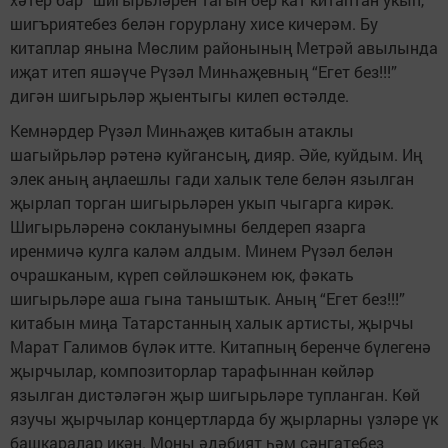
шигъриятебез белән горурлану хисе кичерәм. Бу
китаплар янына Мөслим районының Метрәй авылында
иҗат итеп яшәүче Рүзәл Минһаҗевның “Егет без!!!”
дигән шигырьләр җыентыгы килеп өстәлде.
Кемнәрдер Рүзәл Минһаҗев китабын атаклы
шагыйрьләр рәтенә куйгансың, дияр. Әйе, куйдым. Иң
элек аның аңлаешлы гади халык теле белән язылган
җырлап торган шигырьләрен укып чыгарга кирәк.
Шигырьләренә соклануымны белдереп язарга
иренмичә кулга каләм алдым. Минем Рүзәл белән
очрашканым, күреп сөйләшкәнем юк, фәкать
шигырьләре аша гына таныштык. Аның “Егет без!!!”
китабын миңа Татарстанның халык артисты, җырчы
Марат Галимов бүләк итте. Китапның беренче бүлегенә
җырчылар, композиторлар тарафыннан көйләр
язылган дистәләгән җыр шигырьләре тупланган. Көй
язучы җырчылар концертларда бу җырларны үзләре үк
башкаралар икән. Моны әдәбият һәм сәнгатебез