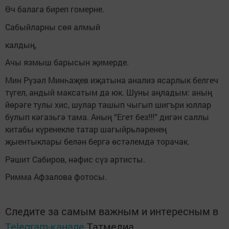
Өч балага биреп гомерне.
Сабыйларны сөя алмый
калдың,
Ачы язмыш барысын җимерде.
Мин Рүзәл Минһаҗев иҗатына анализ ясарлык белгеч
түгел, андый максатым да юк. Шуны аңладым: аның
йөрәге тулы хис, шулар ташып чыгып шигъри юллар
булып кәгазьгә тама. Аның “Егет без!!!” дигән саллы
китабы күренекле татар шагыйрьләренең
җыентыклары белән бергә өстәлемдә торачак.
Рәшит Сабиров, нәфис сүз артисты.
Римма Афзалова фотосы.
Следите за самым важным и интересным в
Telegram-канале
Татмедиа