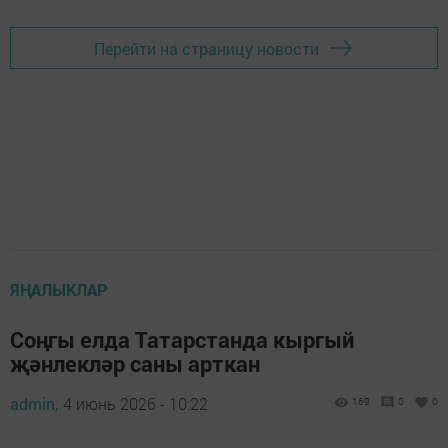
Перейти на страницу новости
ЯҢАЛЫКЛАР
Соңгы елда Татарстанда кыргый
җәнлекләр саны арткан
admin,
4 июнь 2026 - 10:22
169
0
0