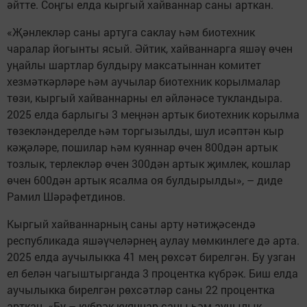
әйтте. Соңгы елда кыргый хайваннар саны арткан.
«Җәнлекләр саны артуга саклау һәм биотехник
чаралар йогынты ясый. Әйтик, хайваннарга яшәү өчен
уңайлы шартлар булдыру максатыннан комитет
хезмәткәрләре һәм аучылар биотехник корылмалар
төзи, кыргый хайваннарны ел әйләнәсе тукландыра.
2025 елда барлыгы 3 меңнән артык биотехник корылма
төзекләндерелде һәм торгызылды, шул исәптән кыр
кәҗәләре, пошилар һәм куяннар өчен 800дән артык
тозлык, терлекләр өчен 300дән артык җимлек, кошлар
өчен 600дән артык ясалма оя булдырылды», – диде
Рамил Шәрәфетдинов.
Кыргый хайваннарның саны арту нәтиҗәсендә
республикада яшәүчеләрнең аулау мөмкинлеге дә арта.
2025 елда аучылыкка 41 мең рөхсәт бирелгән. Бу узган
ел белән чагыштырганда 3 процентка күбрәк. Биш елда
аучылыкка бирелгән рөхсәтләр саны 22 процентка
арткан. «Бу – күбрәк куяннар саны һәм аучылык