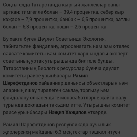
Соңгы елда Татарстанда кыргый җәнлекләр саны
арткан: тимгелле болан – 39,4 процентка, себер кыр
кәҗәсе – 7,9 процентка, байбак – 6,5 процентка, затлы
болан – 6,3 процентка, поши – 2,6 процентка.
Бу хакта бүген Дәүләт Советында Экология,
табигатьтән файдалану, агросәнәгать һәм азык-төлек
сәясәте комитеты һәм комитет каршындагы эксперт
советының уртак утырышында билгеле булды.
Татарстанның Биологик ресурслар буенча дәүләт
комитеты рәисе урынбасары
Рамил
Шәрәфетдинов
хайваннар дөньясы объектларын һәм
аларның яшәү тирәлеген саклау, торгызу һәм
файдалану өлкәсендәге мөнәсәбәтләрне җайга салу
турында докладын тәкъдим итте. Утырышны комитет
рәисе урынбасары
Нәҗип Хаҗипов
үткәрде.
Рамил Шәрәфетдинов республикада аучылык
җирләренең мәйданы 6,3 мең гектар тәшкил итүен