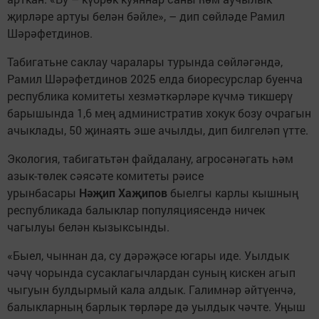
җирләре артуы белән бәйле», – дип сөйләде Рамил
Шәрәфетдинов.
Табигатьне саклау чаралары турында сөйләгәндә,
Рамил Шәрәфетдинов 2025 елда биоресурслар буенча
республика комитеты хезмәткәрләре күчмә тикшерү
барышында 1,6 мең административ хокук бозу очрагын
ачыклады, 50 җинаять эше ачылды, дип билгеләп үтте.
Экология, табигатьтән файдалану, агросәнәгать һәм
азык-төлек сәясәте комитеты рәисе
урынбасары
Нәҗип Хаҗипов
быелгы карлы кышның
республикада балыклар популяциясендә ничек
чагылуы белән кызыксынды.
«Быел, чыннан да, су дәрәҗәсе югары иде. Уылдык
чәчү чорында сусаклагычлардан суның кискен агып
чыгуын булдырмый кала алдык. Галимнәр әйтүенчә,
балыкларның барлык төрләре дә уылдык чәчте. Уңыш