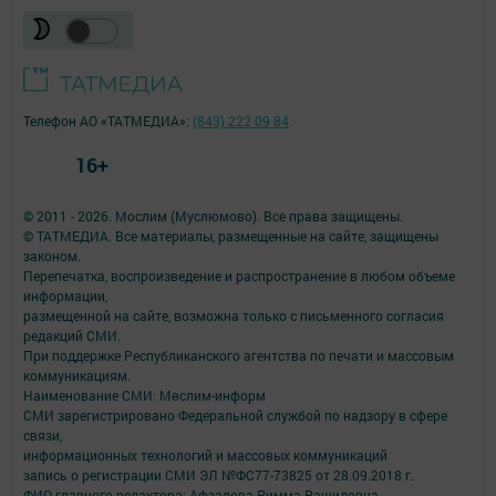
Телефон АО «ТАТМЕДИА»:
(843) 222 09 84
16+
© 2011 - 2026. Мослим (Муслюмово). Все права защищены.
© ТАТМЕДИА. Все материалы, размещенные на сайте, защищены
законом.
Перепечатка, воспроизведение и распространение в любом объеме
информации,
размещенной на сайте, возможна только с письменного согласия
редакций СМИ.
При поддержке Республиканского агентства по печати и массовым
коммуникациям.
Наименование СМИ: Мөслим-информ
СМИ зарегистрировано Федеральной службой по надзору в сфере
связи,
информационных технологий и массовых коммуникаций
запись о регистрации СМИ ЭЛ №ФС77-73825 от 28.09.2018 г.
ФИО главного редактора: Афзалова Римма Рашидовна