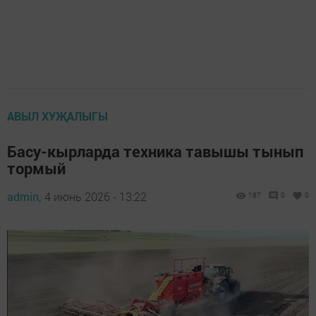
АВЫЛ ХУҖАЛЫГЫ
Басу-кырларда техника тавышы тынып
тормый
admin,
4 июнь 2026 - 13:22
187
0
0