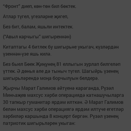
“Фронт” диеп, көн-төн бил бөктек.
Атлар түгел, үгезләрне җигеп,
Без бит, балам, яшьли интектек.
(“Авыл карчыгы” шигыреннән)
Китаптагы 4 битлек бу шигырьне укыгач, күзләрдән
үзеннән-үзе яшь килә.
Без быел Бөек Җиңүнең 81 еллыгын зурлап билгеләп
үттек. Ә дөнья әле дә тыныч түгел. Шагыйрь үзенең
шигырьләрендә моңа борчылуын белдерә.
Җырчы Марат Галимов әйтүенә караганда, Рүзәл
Минһаҗев махсус хәрби операциядә катнашучыларга
30 тапкыр гуманитар ярдәм илткән. Ә Марат Галимов
белән махсус хәрби операциягә ярдәм илтүче егетләр
хәрбиләр каршында 8 концерт биргән. Рүзәл үзенең
патриотик шигырьләрен укыган: