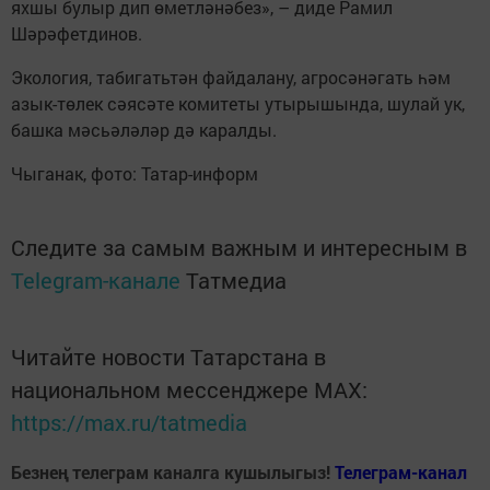
яхшы булыр дип өметләнәбез», – диде Рамил
Шәрәфетдинов.
Экология, табигатьтән файдалану, агросәнәгать һәм
азык-төлек сәясәте комитеты утырышында, шулай ук,
башка мәсьәләләр дә каралды.
Чыганак, фото: Татар-информ
Следите за самым важным и интересным в
Telegram-канале
Татмедиа
Читайте новости Татарстана в
национальном мессенджере MАХ:
https://max.ru/tatmedia
Безнең телеграм каналга кушылыгыз!
Телеграм-канал