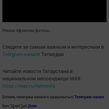
Римма Афзалова фотосы.
Следите за самым важным и интересным в
Telegram-канале
Татмедиа
Читайте новости Татарстана в
национальном мессенджере MАХ:
https://max.ru/tatmedia
Безнең телеграм каналга кушылыгыз!
Телеграм-канал
Без "Дзен"да!
Д
зен