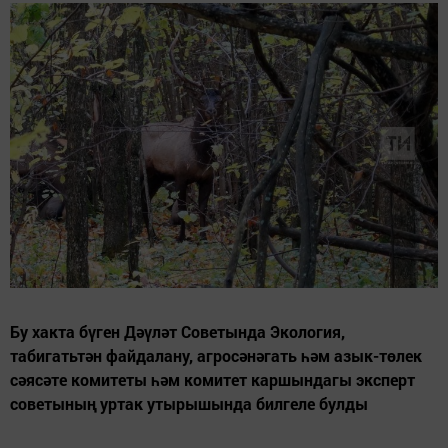
Бу хакта бүген Дәүләт Советында Экология,
табигатьтән файдалану, агросәнәгать һәм азык-төлек
сәясәте комитеты һәм комитет каршындагы эксперт
советының уртак утырышында билгеле булды