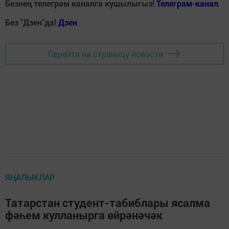
Безнең телеграм каналга кушылыгыз!
Телеграм-канал
Без "Дзен"да!
Д
зен
Перейти на страницу новости
ЯҢАЛЫКЛАР
Татарстан студент-табиблары ясалма
фәһем кулланырга өйрәнәчәк