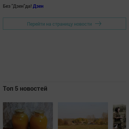
Без "Дзен"да!
Д
зен
Перейти на страницу новости
Топ 5 новостей