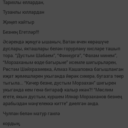
Тарихлы еллардан,
Тузанлы юллардан
Җиңеп кайтыр
Безнең Егетләр!!!
Әсәрендә җиңүгә ышаныч, Ватан өчен көрәшүче
дуслары, якташлары белән горурлану хисләре ташып
тора. “Дустым Шабаем”, “Фәннүргә”, “Фахам минем”,
“Морзаханым өзде бәгырьне” исемле шигырьләрен,
Рөстәм Шәйхразиевка, Алмаз Кашаповка багышланган
иҗат җимешләрен укыганда йөрәк сикерә, бугазга төер
тыгыла... “Кичер безне, дустым Морзахан” шигырен
укыганда кем генә битараф калыр икән?! “Мөслим
егете, якын дустым, күршем Илнар Морзаханов безнең
арабыздан мәңгелеккә китте” диелгән анда.
Чулпан белән матур гаилә
кордың,