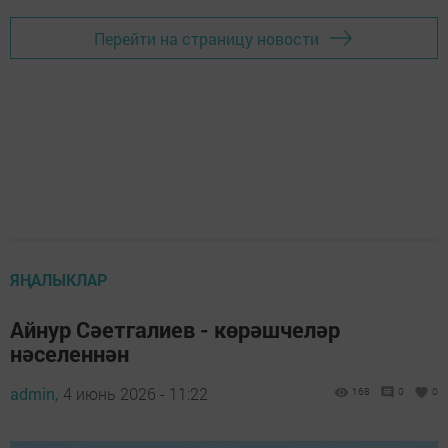
Перейти на страницу новости
ЯҢАЛЫКЛАР
Айнур Сәетгалиев - көрәшчеләр
нәселеннән
admin,
4 июнь 2026 - 11:22
168
0
0