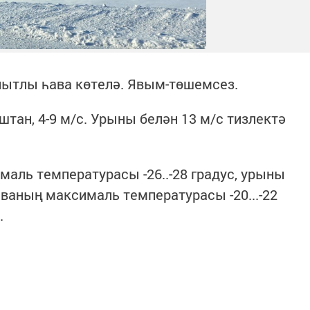
олытлы һава көтелә. Явым-төшемсез.
ан, 4-9 м/с. Урыны белән 13 м/с тизлектә
маль температурасы -26..-28 градус, урыны
һаваның максималь температурасы -20...-22
.