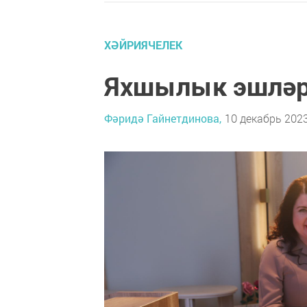
ХӘЙРИЯЧЕЛЕК
Яхшылык эшләр
Фәридә Гайнетдинова,
10 декабрь 2023