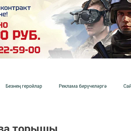
Безнең геройлар
Реклама бирүчеләргә
Сай
ава торышы