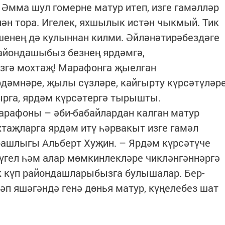
Әмма шул гомерне матур итеп, изге гамәлләр
ән тора. Игелек, яхшылык истән чыкмый. Тик
шенең дә кулыннан килми. Әйләнәтирәбездәге
айондашыбыз безнең ярдәмгә,
згә мохтаҗ! Марафонга җыелган
дәмнәре, җылы сүзләре, кайгырту күрсәтүләр
ырга, ярдәм күрсәтергә тырышты.
марафоны – әби-бабайлардан калган матур
хтаҗларга ярдәм итү һәрвакыт изге гамәл
башлыгы Альберт Хуҗин. – Ярдәм күрсәтүче
үгел һәм алар мөмкинлекләре чикләнгәннәргә
ик күп райондашларыбызга булышалар. Бер-
әп яшәгәндә генә дөнья матур, күңелебез шат