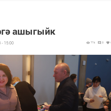
гә ашыгыйк
 - 15:00
774
0