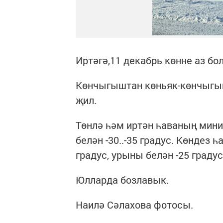
Иртәгә,11 декабрь көнне аз б
Көнчыгыштан көньяк-көнчыгышт
җил.
Төнлә һәм иртән һаваның мини
белән -30..-35 градус. Көндез 
градус, урыны белән -25 градус
Юлларда бозлавык.
Наилә Сәлахова фотосы.