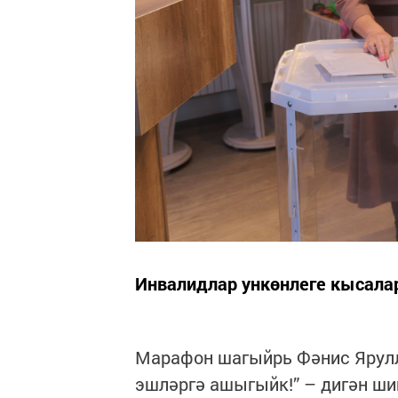
Инвалидлар ункөнлеге кысала
Марафон шагыйрь Фәнис Ярулл
эшләргә ашыгыйк!” – дигән ши