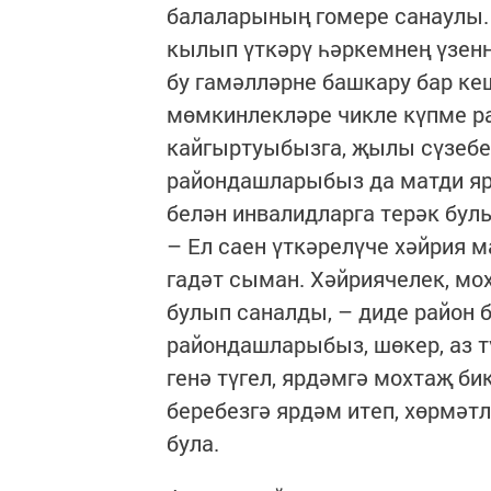
балаларының гомере санаулы. 
кылып үткәрү һәркемнең үзенн
бу гамәлләрне башкару бар ке
мөмкинлекләре чикле күпме р
кайгыртуыбызга, җылы сүзебе
райондашларыбыз да матди яр
белән инвалидларга терәк бул
– Ел саен үткәрелүче хәйрия 
гадәт сыман. Хәйриячелек, мо
булып саналды, – диде район 
райондашларыбыз, шөкер, аз т
генә түгел, ярдәмгә мохтаҗ б
беребезгә ярдәм итеп, хөрмәтл
була.