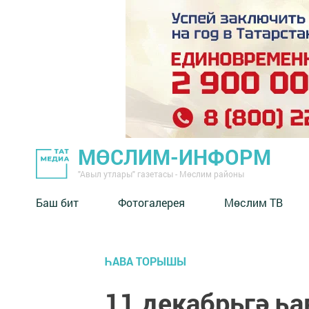
МӨСЛИМ-ИНФОРМ
"Авыл утлары" газетасы - Мөслим районы
Баш бит
Фотогалерея
Мөслим ТВ
ҺАВА ТОРЫШЫ
11 декабрьгә һ