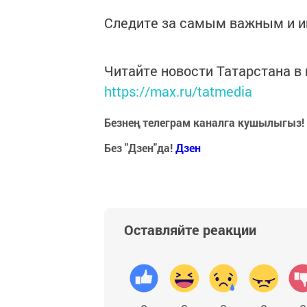
Следите за самым важным и 
Читайте новости Татарстана 
https://max.ru/tatmedia
Безнең телеграм каналга кушылыгыз!
Без "Дзен"да!
Д
зен
Оставляйте реакции