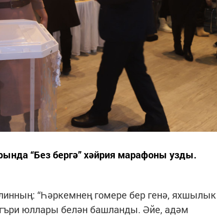
рында “Без бергә” хәйрия марафоны узды.
инның: “Һәркемнең гомере бер генә, яхшылык
гъри юллары белән башланды. Әйе, адәм