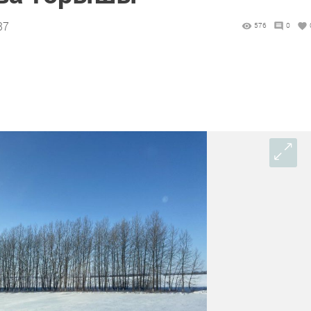
37
576
0