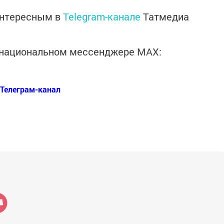
интересным в
Telegram-канале
Татмедиа
в национальном мессенджере MАХ:
Телеграм-канал