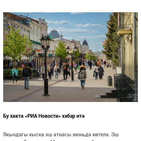
Бу хакта «РИА Новости» хәбәр итә
Якындагы кыска эш атнасы июньдә көтелә. Эш