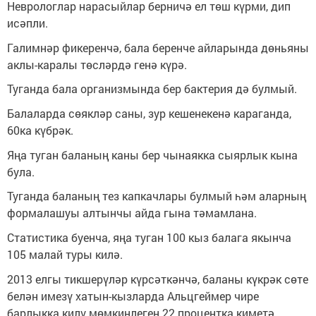
Неврологлар нарасыйлар берничә ел төш күрми, дип
исәпли.
Галимнәр фикеренчә, бала беренче айларында дөньяны
аклы-каралы төсләрдә генә күрә.
Туганда бала организмында бер бактерия дә булмый.
Балаларда сөякләр саны, зур кешенекенә караганда,
60ка күбрәк.
Яңа туган баланың каны бер чынаякка сыярлык кына
була.
Туганда баланың тез капкачлары булмый һәм аларның
формалашуы алтынчы айда гына тәмамлана.
Статистика буенча, яңа туган 100 кыз балага якынча
105 малай туры килә.
2013 елгы тикшерүләр күрсәткәнчә, баланы күкрәк сөте
белән имезү хатын-кызларда Альцгеймер чире
барлыкка килү мөмкинлеген 22 процентка киметә.