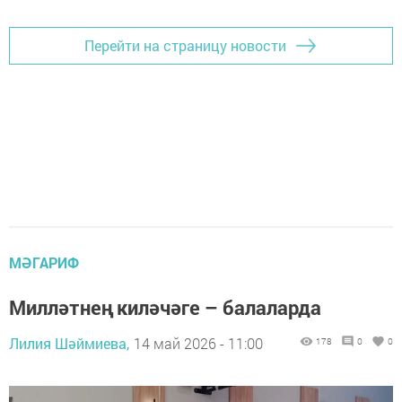
Перейти на страницу новости
МӘГАРИФ
Милләтнең киләчәге – балаларда
Лилия Шәймиева,
14 май 2026 - 11:00
178
0
0