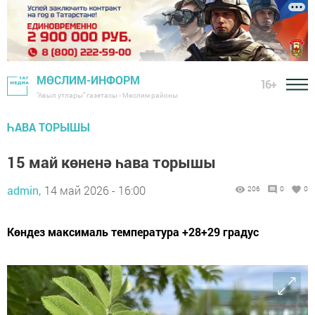
МӨСЛИМ-ИНФОРМ
16+
"Авыл утлары" газетасы - Мөслим районы
ҺАВА ТОРЫШЫ
15 май көненә һава торышы
admin,
14 май 2026 - 16:00
206
0
0
Көндез максималь температура +28+29 градус