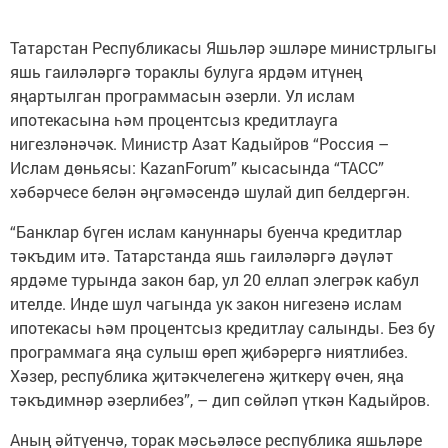
Татарстан Республикасы Яшьләр эшләре министрлыгы
яшь гаиләләргә тораклы булуга ярдәм итүнең
яңартылган программасын әзерли. Ул ислам
ипотекасына һәм процентсыз кредитлауга
нигезләнәчәк. Министр Азат Кадыйров “Россия –
Ислам дөньясы: KazanForum” кысасында “ТАСС”
хәбәрчесе белән әңгәмәсендә шулай дип белдергән.
“Банклар бүген ислам кануннары буенча кредитлар
тәкъдим итә. Татарстанда яшь гаиләләргә дәүләт
ярдәме турында закон бар, ул 20 еллап элегрәк кабул
ителде. Инде шул чагында ук закон нигезенә ислам
ипотекасы һәм процентсыз кредитлау салынды. Без бу
программага яңа сулыш өреп җибәрергә ниятлибез.
Хәзер, республика җитәкчелегенә җиткерү өчен, яңа
тәкъдимнәр әзерлибез”, – дип сөйләп үткән Кадыйров.
Аның әйтүенчә, торак мәсьәләсе республика яшьләре