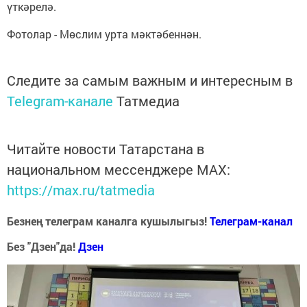
үткәрелә.
Фотолар - Мөслим урта мәктәбеннән.
Следите за самым важным и интересным в
Telegram-канале
Татмедиа
Читайте новости Татарстана в
национальном мессенджере MАХ:
https://max.ru/tatmedia
Безнең телеграм каналга кушылыгыз!
Телеграм-канал
Без "Дзен"да!
Д
зен