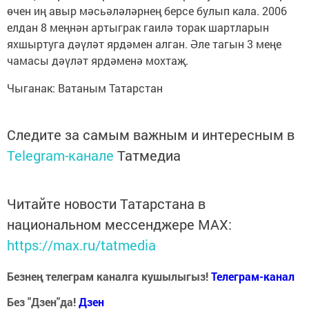
өчен иң авыр мәсьәләләрнең берсе булып кала. 2006
елдан 8 меңнән артыграк гаилә торак шартларын
яхшыртуга дәүләт ярдәмен алган. Әле тагын 3 меңе
чамасы дәүләт ярдәменә мохтаҗ.
Чыганак: Ватаным Татарстан
Следите за самым важным и интересным в
Telegram-канале
Татмедиа
Читайте новости Татарстана в
национальном мессенджере MАХ:
https://max.ru/tatmedia
Безнең телеграм каналга кушылыгыз!
Телеграм-канал
Без "Дзен"да!
Д
зен