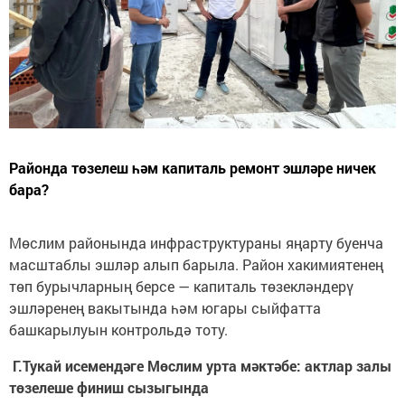
Районда төзелеш һәм капиталь ремонт эшләре ничек
бара?
Мөслим районында инфраструктураны яңарту буенча
масштаблы эшләр алып барыла. Район хакимиятенең
төп бурычларның берсе — капиталь төзекләндерү
эшләренең вакытында һәм югары сыйфатта
башкарылуын контрольдә тоту.
Г.Тукай исемендәге Мөслим урта мәктәбе: актлар залы
төзелеше финиш сызыгында