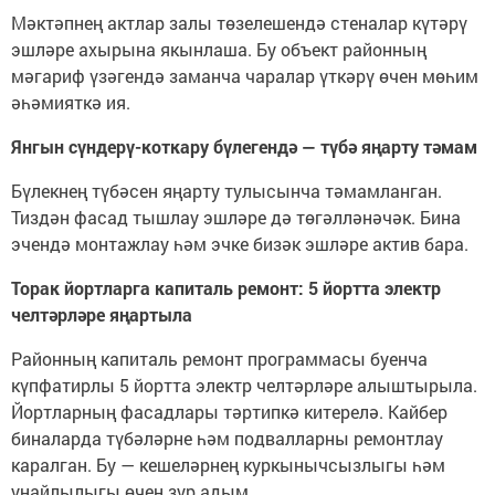
Мәктәпнең актлар залы төзелешендә стеналар күтәрү
эшләре ахырына якынлаша. Бу объект районның
мәгариф үзәгендә заманча чаралар үткәрү өчен мөһим
әһәмияткә ия.
Янгын сүндерү-коткару бүлегендә — түбә яңарту тәмам
Бүлекнең түбәсен яңарту тулысынча тәмамланган.
Тиздән фасад тышлау эшләре дә төгәлләнәчәк. Бина
эчендә монтажлау һәм эчке бизәк эшләре актив бара.
Торак йортларга капиталь ремонт: 5 йортта электр
челтәрләре яңартыла
Районның капиталь ремонт программасы буенча
күпфатирлы 5 йортта электр челтәрләре алыштырыла.
Йортларның фасадлары тәртипкә китерелә. Кайбер
биналарда түбәләрне һәм подвалларны ремонтлау
каралган. Бу — кешеләрнең куркынычсызлыгы һәм
уңайлылыгы өчен зур адым.