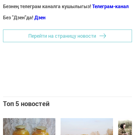
Безнең телеграм каналга кушылыгыз!
Телеграм-канал
Без "Дзен"да!
Д
зен
Перейти на страницу новости
Топ 5 новостей