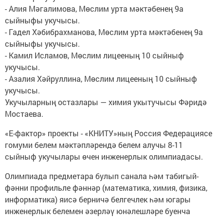
- Алия Мәгалимова, Мөслим урта мәктәбенең 9а
сыйныфы укучысы.
- Гадел Хәбибрахманова, Мөслим урта мәктәбенең 9а
сыйныфы укучысы.
- Камил Исламов, Мөслим лицееның 10 сыйныф
укучысы.
- Азалия Хәйруллина, Мөслим лицееның 10 сыйныф
укучысы.
Укучыларның остазлары — химия укытучысы Фәридә
Мостаева.
«Е-фактор» проекты - «КНИТУ»ның Россия Федерациясе
гомуми белем мәктәпләрендә белем алучы 8-11
сыйныф укучылары өчен инженерлык олимпиадасы.
Олимпиада предметара булып санала һәм табигый-
фәнни профильле фәннәр (математика, химия, физика,
информатика) яисә берничә белгечлек һәм югары
инженерлык белемен әзерләү юнәлешләре буенча