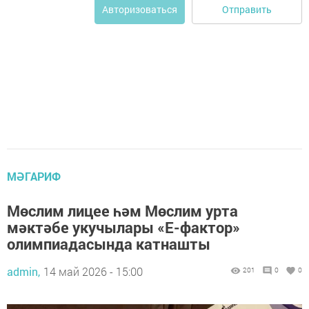
Отправить
Авторизоваться
МӘГАРИФ
Мөслим лицее һәм Мөслим урта
мәктәбе укучылары «Е-фактор»
олимпиадасында катнашты
admin,
14 май 2026 - 15:00
201
0
0