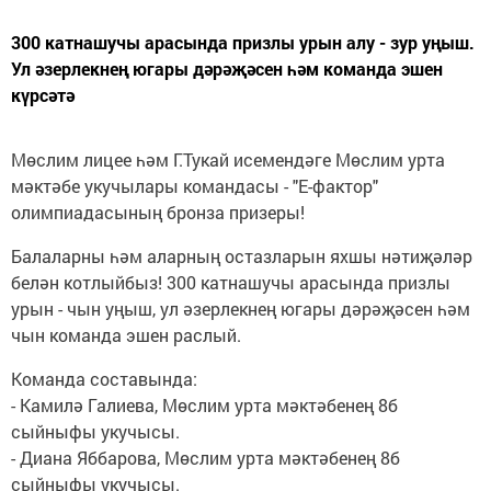
300 катнашучы арасында призлы урын алу - зур уңыш.
Ул әзерлекнең югары дәрәҗәсен һәм команда эшен
күрсәтә
Мөслим лицее һәм Г.Тукай исемендәге Мөслим урта
мәктәбе укучылары командасы - "Е-фактор"
олимпиадасының бронза призеры!
Балаларны һәм аларның остазларын яхшы нәтиҗәләр
белән котлыйбыз! 300 катнашучы арасында призлы
урын - чын уңыш, ул әзерлекнең югары дәрәҗәсен һәм
чын команда эшен раслый.
Команда составында:
- Камилә Галиева, Мөслим урта мәктәбенең 8б
сыйныфы укучысы.
- Диана Яббарова, Мөслим урта мәктәбенең 8б
сыйныфы укучысы.