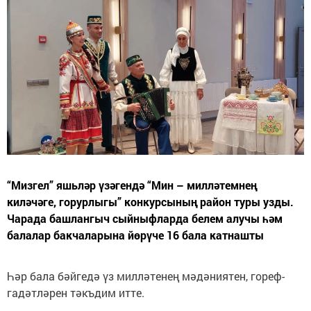
“Мизгел” яшьләр үзәгендә “Мин – милләтемнең
киләчәге, горурлыгы” конкурсының район туры узды.
Чарада башлангыч сыйныфларда белем алучы һәм
балалар бакчаларына йөрүче 16 бала катнашты
Һәр бала бәйгедә үз милләтенең мәдәниятен, гореф-
гадәтләрен тәкъдим итте.