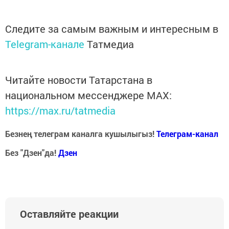
Следите за самым важным и интересным в
Telegram-канале
Татмедиа
Читайте новости Татарстана в
национальном мессенджере MАХ:
https://max.ru/tatmedia
Безнең телеграм каналга кушылыгыз!
Телеграм-канал
Без "Дзен"да!
Д
зен
Оставляйте реакции