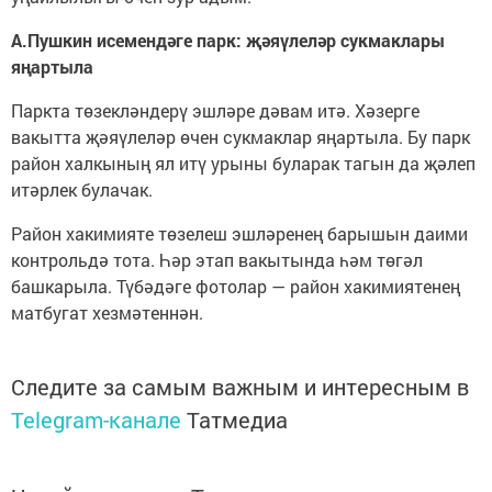
А.Пушкин исемендәге парк: җәяүлеләр сукмаклары
яңартыла
Паркта төзекләндерү эшләре дәвам итә. Хәзерге
вакытта җәяүлеләр өчен сукмаклар яңартыла. Бу парк
район халкының ял итү урыны буларак тагын да җәлеп
итәрлек булачак.
Район хакимияте төзелеш эшләренең барышын даими
контрольдә тота. Һәр этап вакытында һәм төгәл
башкарыла. Түбәдәге фотолар — район хакимиятенең
матбугат хезмәтеннән.
Следите за самым важным и интересным в
Telegram-канале
Татмедиа