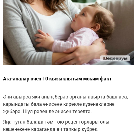
Ата-аналар өчен 10 кызыклы һәм мөһим факт
Әни авырса яки аның берәр органы авырта башласа,
карындагы бала әнисенә кирәкле күзәнәкләрне
җибәрә. Шул рәвешле әнисен терелтә.
Яңа туган балада тәм тою рецепторлары олы
кешенекенә караганда өч тапкыр күбрәк.