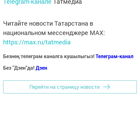
Telegram-канале
Татмедиа
Читайте новости Татарстана в
национальном мессенджере MАХ:
https://max.ru/tatmedia
Безнең телеграм каналга кушылыгыз!
Телеграм-канал
Без "Дзен"да!
Д
зен
Перейти на страницу новости