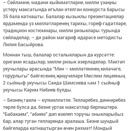
– Сөйләмне, мәдәни кыйммәтләрне, милли үзаңны
үстерү максатында игълан ителгән конкурста барысы
35 бала катнашты. Балалар кызыклы презентацияләр
ярдәмендә үз милләтләренең тарихы, гореф-гадәтләре,
традицион костюмнары, милли ризыклары турында
сөйләделәр, – ди район мәгариф идарәсе методисты
Лилия Басыйрова.
Моннан тыш, балалар осталыкларын да күрсәтте:
оригами ясадылар, милли ризык әзерләделәр. Мәктәп
укучылары арасында “Мин – милләтемнең киләчәге,
горурлыгы” бәйгесенең җиңүчеләре Мөслим лицееның
2 сыйныф укучысы Сәидә Шәмсиева һәм 1 сыйныф
укучысы Кәрим Нәбиев булды.
– Безнең гаилә – күпмилләтле. Телләребез, диннәребез
төрле булса да, безне уртак максатлар берләштерә.
“Бабакаем”, “әбием” дип өзелеп торучы оныкларыбыз
бар, алар туган телләрендә аралаша. Безне шундый
бәйгеләрдә катнаштырган өчен рәхмәт! Мондый