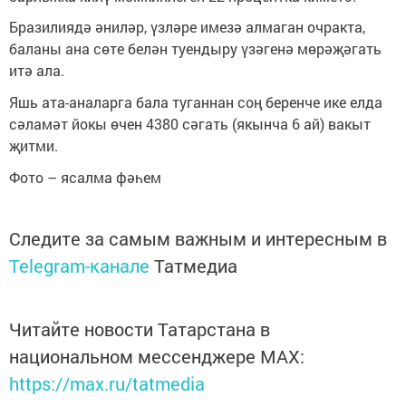
Бразилиядә әниләр, үзләре имезә алмаган очракта,
баланы ана сөте белән туендыру үзәгенә мөрәҗәгать
итә ала.
Яшь ата-аналарга бала туганнан соң беренче ике елда
сәламәт йокы өчен 4380 сәгать (якынча 6 ай) вакыт
җитми.
Фото – ясалма фәһем
Следите за самым важным и интересным в
Telegram-канале
Татмедиа
Читайте новости Татарстана в
национальном мессенджере MАХ:
https://max.ru/tatmedia