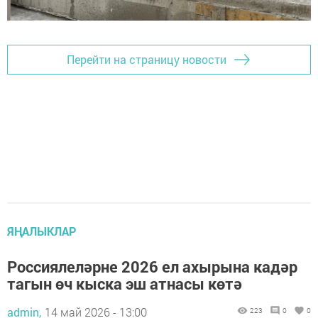
Перейти на страницу новости
ЯҢАЛЫКЛАР
Россиялеләрне 2026 ел ахырына кадәр
тагын өч кыска эш атнасы көтә
admin,
14 май 2026 - 13:00
223
0
0