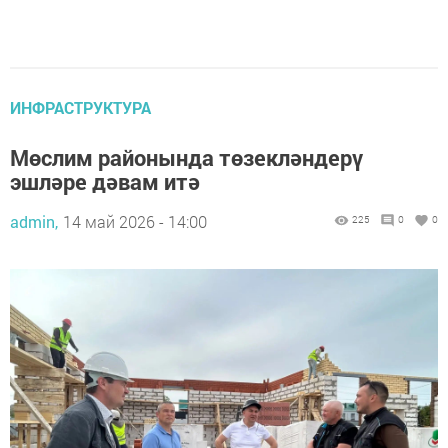
ИНФРАСТРУКТУРА
Мөслим районында төзекләндерү
эшләре дәвам итә
admin,
14 май 2026 - 14:00
225
0
0