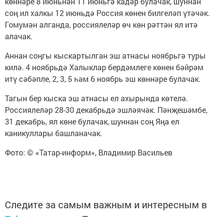
көннәре 8 июньнән 11 июньгә кадәр булачак, шуннан
соң ил халкы 12 июньдә Россия көнен билгеләп үтәчәк.
Гомумән алганда, россиялеләр өч көн рәттән ял итә
алачак.
Аннан соңгы кыскартылган эш атнасы ноябрьгә туры
килә. 4 ноябрьдә Халыклар бердәмлеге көнен бәйрәм
итү сәбәпле, 2, 3, 5 һәм 6 ноябрь эш көннәре булачак.
Тагын бер кыска эш атнасы ел ахырында көтелә.
Россиялеләр 28-30 декабрьдә эшләячәк. Пәнҗешәмбе,
31 декабрь, ял көне булачак, шуннан соң Яңа ел
каникуллары башланачак.
Фото: © «Татар-информ», Владимир Васильев
Следите за самым важным и интересным в