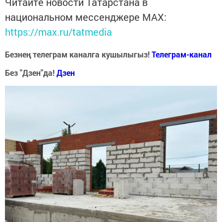
Читайте новости Татарстана в
национальном мессенджере MАХ:
https://max.ru/tatmedia
Безнең телеграм каналга кушылыгыз!
Телеграм-канал
Без "Дзен"да!
Д
зен