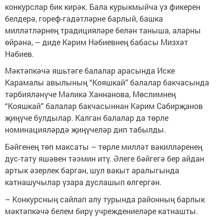
конкурслар бик кирәк. Бала курыкмыйча үз фикерен
белдерә, гореф-гадәтләрне барлый, башка
милләтләрнең традицияләре белән таныша, аларны
өйрәнә, – диде Кәрим Нәбиевнең бабасы Мизхәт
Нәбиев.
Мәктәпкәчә яшьтәге балалар арасында Иске
Карамалы авылының “Кояшкай” балалар бакчасында
тәрбияләнүче Мәликә Ханнанова, Мөслимнең
“Кояшкай” балалар бакчасыннан Кәрим Сабирҗанов
җиңүче булдылар. Калган балалар да төрле
номинацияләрдә җиңүчеләр дип табылды.
Бәйгенең төп максаты – төрле милләт вәкилләренең
дус-тату яшәвен тәэмин итү. Әлеге бәйгегә бер айдан
артык әзерлек барган, шул вакыт аралыгында
катнашучылар үзара дуслашып өлгергән.
– Конкурсның сайлап алу турында районның барлык
мәктәпкәчә белем бирү учреждениеләре катнашты.