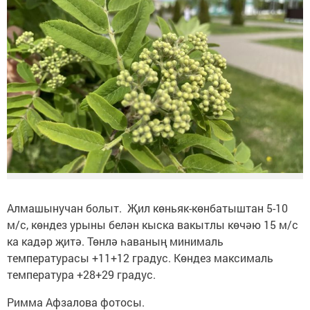
Алмашынучан болыт. Җил көньяк-көнбатыштан 5-10
м/с, көндез урыны белән кыска вакытлы көчәю 15 м/с
ка кадәр җитә. Төнлә һаваның минималь
температурасы +11+12 градус. Көндез максималь
температура +28+29 градус.
Римма Афзалова фотосы.