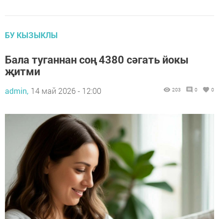
БУ КЫЗЫКЛЫ
Бала туганнан соң 4380 сәгать йокы
җитми
admin,
14 май 2026 - 12:00
203
0
0