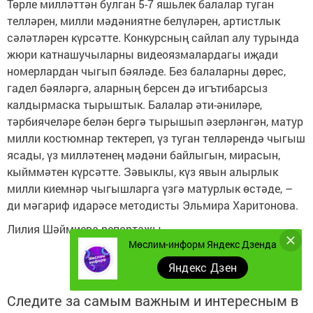
Төрле милләттән булган 5-7 яшьлек балалар туган
телләрен, милли мәдәниятне белүләрен, артистлык
сәләтләрен күрсәтте. Конкурсның сайлап алу турында
жюри катнашучыларны видеоязмалардагы иҗади
номерлардан чыгып бәяләде. Без балаларны дөрес,
гадел бәяләргә, аларның берсен дә игътибарсыз
калдырмаска тырыштык. Балалар әти-әниләре,
тәрбиячеләре белән бергә тырышып әзерләнгән, матур
милли костюмнар тектереп, үз туган телләрендә чыгыш
ясады, үз милләтенең мәдәни байлыгын, мирасын,
кыйммәтен күрсәтте. Зәвыклы, күз явын алырлык
милли киемнәр чыгышларга үзгә матурлык өстәде, –
ди мәгариф идарәсе методисты Эльмира Харитонова.
Лилия Шәймиева репортажы.
Мөслим-информ Яндекс Дзенда
Яндекс Дзен
Следите за самым важным и интересным в