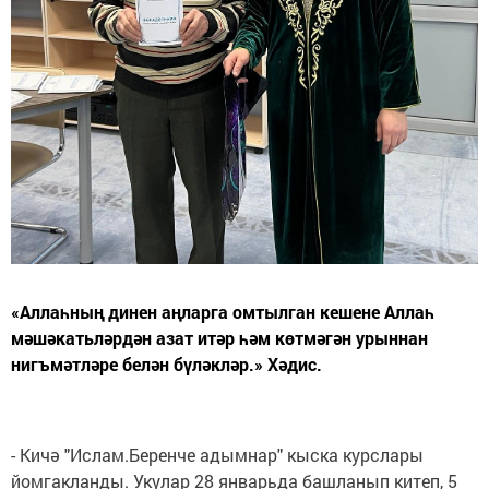
«Аллаһның динен аңларга омтылган кешене Аллаһ
мәшәкатьләрдән азат итәр һәм көтмәгән урыннан
нигъмәтләре белән бүләкләр.» Хәдис.
- Кичә "Ислам.Беренче адымнар" кыска курслары
йомгакланды. Укулар 28 январьда башланып китеп, 5