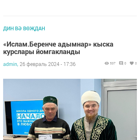
ДИН ВӘ ВӨҖДАН
«Ислам.Беренче адымнар» кыска
курслары йомгакланды
admin,
26 февраль 2024 - 17:36
537
0
0