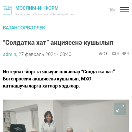
МӨСЛИМ-ИНФОРМ
16+
"Авыл утлары" газетасы - Мөслим районы
ВАТАНПӘРВӘРЛЕК
“Солдатка хат” акциясенә кушылып
admin,
27 февраль 2024 - 08:40
631
0
0
Интернат-йортта яшәүче өлкәннәр “Солдатка хат”
Бөтенроссия акциясенә кушылып, МХО
катнашучыларга хатлар яздылар.