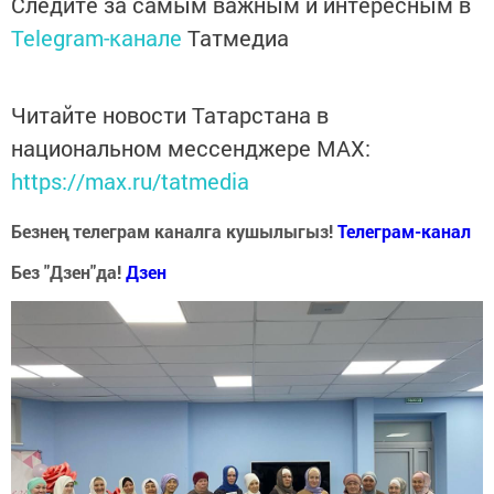
Следите за самым важным и интересным в
Telegram-канале
Татмедиа
Читайте новости Татарстана в
национальном мессенджере MАХ:
https://max.ru/tatmedia
Безнең телеграм каналга кушылыгыз!
Телеграм-канал
Без "Дзен"да!
Д
зен