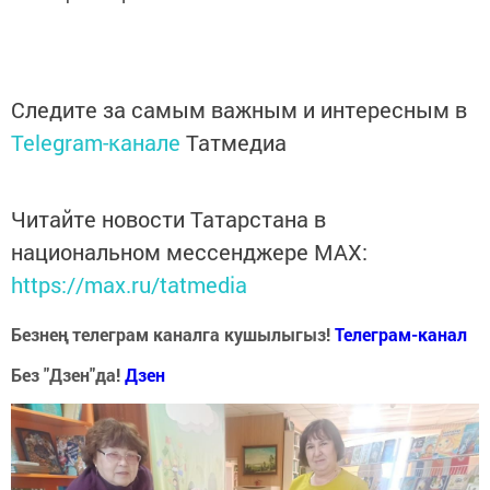
Следите за самым важным и интересным в
Telegram-канале
Татмедиа
Читайте новости Татарстана в
национальном мессенджере MАХ:
https://max.ru/tatmedia
Безнең телеграм каналга кушылыгыз!
Телеграм-канал
Без "Дзен"да!
Д
зен