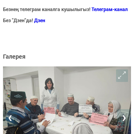
Безнең телеграм каналга кушылыгыз!
Телеграм-канал
Без "Дзен"да!
Д
зен
Галерея
❮
❯