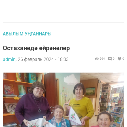
АВЫЛЫМ УҢГАННАРЫ
Остаханәдә өйрәнәләр
admin,
26 февраль 2024 - 18:33
594
0
0