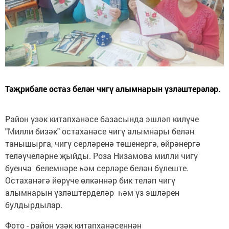
Тәҗрибәле остаз белән чигү алымнарын үзләштерәләр.
Район үзәк китапханәсе базасында эшләп килүче
"Милли бизәк" остаханәсе чигү алымнары белән
танышырга, чигү серләренә төшенергә, өйрәнергә
теләүчеләрне җыйды. Роза Низамова милли чигү
буенча белемнәре һәм серләре белән бүлеште.
Остаханәгә йөрүче өлкәннәр бик теләп чигү
алымнарын үзләштерделәр һәм үз эшләрен
булдырдылар.
Фото - район үзәк китапханәсеннән