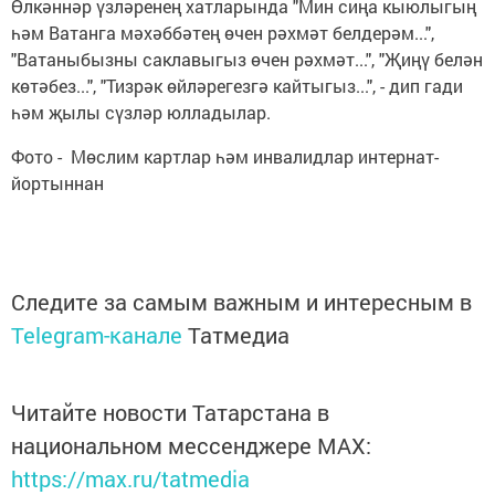
Өлкәннәр үзләренең хатларында "Мин сиңа кыюлыгың
һәм Ватанга мәхәббәтең өчен рәхмәт белдерәм...",
"Ватаныбызны саклавыгыз өчен рәхмәт...", "Җиңү белән
көтәбез...", "Тизрәк өйләрегезгә кайтыгыз...", - дип гади
һәм җылы сүзләр юлладылар.
Фото - Мөслим картлар һәм инвалидлар интернат-
йортыннан
Следите за самым важным и интересным в
Telegram-канале
Татмедиа
Читайте новости Татарстана в
национальном мессенджере MАХ:
https://max.ru/tatmedia