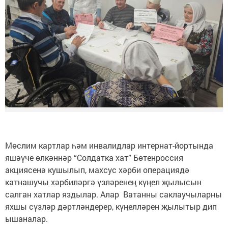
Мөслим картлар һәм инвалидлар интернат-йортында
яшәүче өлкәннәр “Солдатка хат” Бөтенроссия
акциясенә кушылып, махсус хәрби операциядә
катнашучы хәрбиләргә үзләренең күңел җылысын
салган хатлар яздылар. Алар Ватанны саклаучыларны
яхшы сүзләр дәртләндерер, күңелләрен җылытыр дип
ышаналар.