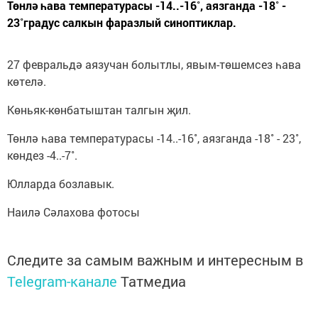
Төнлә һава температурасы -14..-16˚, аязганда -18˚ -
23˚градус салкын фаразлый синоптиклар.
27 февральдә аязучан болытлы, явым-төшемсез һава
көтелә.
Көньяк-көнбатыштан талгын җил.
Төнлә һава температурасы -14..-16˚, аязганда -18˚ - 23˚,
көндез -4..-7˚.
Юлларда бозлавык.
Наилә Сәлахова фотосы
Следите за самым важным и интересным в
Telegram-канале
Татмедиа