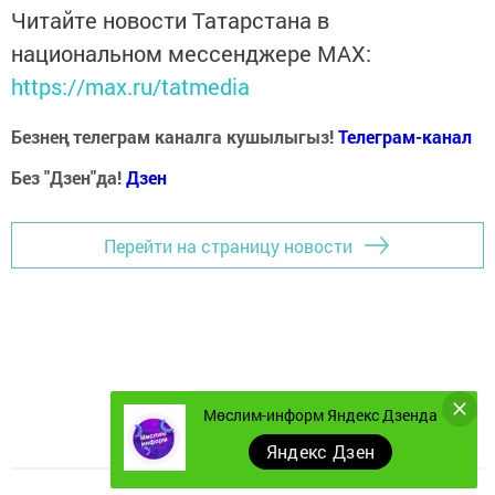
Читайте новости Татарстана в
национальном мессенджере MАХ:
https://max.ru/tatmedia
Безнең телеграм каналга кушылыгыз!
Телеграм-канал
Без "Дзен"да!
Д
зен
Перейти на страницу новости
Мөслим-информ Яндекс Дзенда
Яндекс Дзен