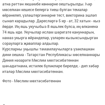
атна рәттән якшәмбе көннәрне оештырылды. Һәр
мөселман кешесе белергә тиеш булган темалар
өйрәнелеп, үзләштергәннәрне тест, викторина эшләп
сынап карадылар. Дәресләргә 5 ир - ат, 32 хатын - кыз
йөрде. Иң яшь укучыбыз 8 яшьлек булса, иң өлкәненә
74 яшь иде. Укучылар ислам шәригате кануннарын,
намаз укырга өйрәнделәр, үзләрен кызыксындырган
сорауларга җаваплар алдылар.
Курсларны уңышлы тәмамлаучыларга үзәкләшкән
дини оешма - Татарстан Республикасы мөселманнары
Диния нәзарәте Мөслим мөхтәсибәтеннән
шәһадәтнамә, истәлек бүләкләре бирелде, - дип хәбәр
итәләр Мөслим мөхтәсибәтеннән.
Фото - Мөслим мөхтәсибәтеннән