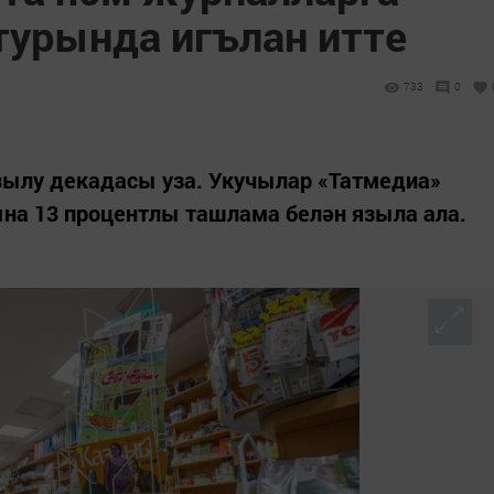
турында игълан итте
733
0
зылу декадасы уза. Укучылар «Татмедиа»
на 13 процентлы ташлама белән языла ала.