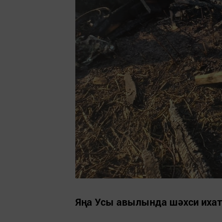
Яңа Усы авылында шәхси ихат