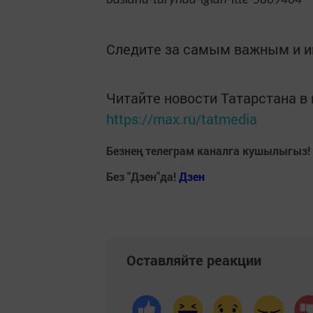
baslanu-turynda-iglan-itte-5869464
Следите за самым важным и 
Читайте новости Татарстана 
https://max.ru/tatmedia
Безнең телеграм каналга кушылыгыз!
Без "Дзен"да!
Д
зен
Оставляйте реакции