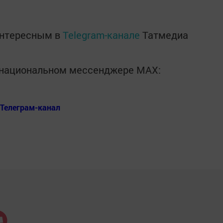
интересным в
Telegram-канале
Татмедиа
в национальном мессенджере MАХ:
Телеграм-канал