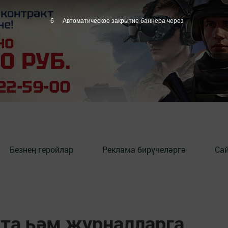
5
Автоматическое закрытие баннера через
Безнең геройлар
Реклама бирүчеләргә
Сай
ета һәм журналларга