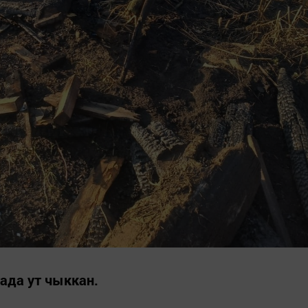
ада ут чыккан.