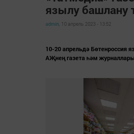
язылу башлану 
admin,
10 апрель 2023 - 13:52
10-20 апрельдә Бөтенроссия я
АҖнең газета һәм журналлары