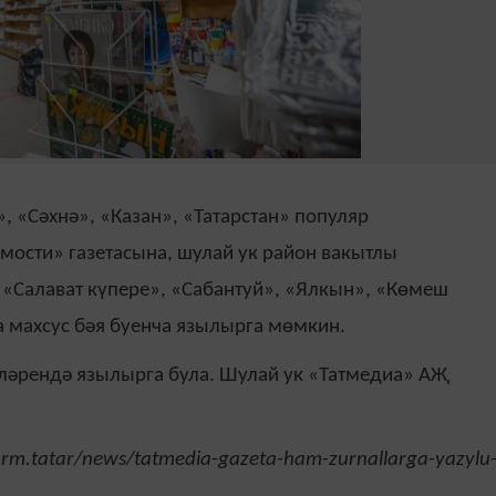
 «Сәхнә», «Казан», «Татарстан» популяр
мости» газетасына, шулай ук район вакытлы
 «Салават күпере», «Сабантуй», «Ялкын», «Көмеш
 махсус бәя буенча язылырга мөмкин.
кләрендә язылырга була. Шулай ук «Татмедиа» АҖ
.
orm.tatar/news/tatmedia-gazeta-ham-zurnallarga-yazylu