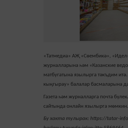
«Татмедиа» АҖ «Сөембикә», «Идел»,
журналларына һәм «Казанские ведо
матбугатына язылырга тәкъдим итә.
кыңгырау» балалар басмаларына да
Газета һәм журналларга почта бүле
сайтында онлайн язылырга мөмкин
Бу хакта тулырак: https://tatar-inf