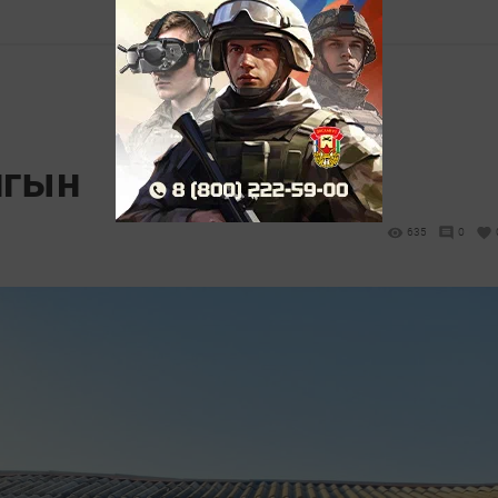
нгын
635
0