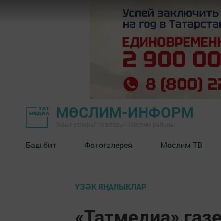
МӨСЛИМ-ИНФОРМ
"Авыл утлары" газетасы - Мөслим районы
Баш бит
Фотогалерея
Мөслим ТВ
ҮЗӘК ЯҢАЛЫКЛАР
«Татмедиа» газ