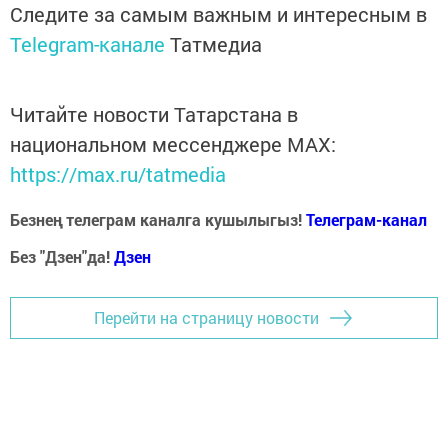
Следите за самым важным и интересным в
Telegram-канале
Татмедиа
Читайте новости Татарстана в
национальном мессенджере MАХ:
https://max.ru/tatmedia
Безнең телеграм каналга кушылыгыз!
Телеграм-канал
Без "Дзен"да!
Д
зен
Перейти на страницу новости