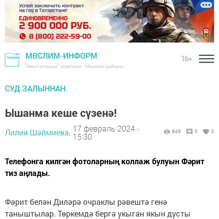
МӨСЛИМ-ИНФОРМ
16+
"Авыл утлары" газетасы - Мөслим районы
СУД ЗАЛЫННАН
Ышанма кеше сүзенә!
17 февраль 2024 -
Лилия Шәймиева,
649
0
0
15:30
Телефонга килгән фотоларның коллаж булуын Фәрит
тиз аңлады.
Фәрит белән Диләрә очраклы рәвештә генә
таныштылар. Төркемдә бергә укыган якын дусты