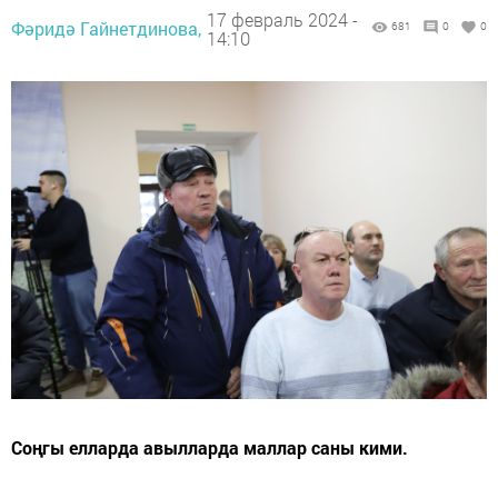
17 февраль 2024 -
Фәридә Гайнетдинова,
681
0
0
14:10
Соңгы елларда авылларда маллар саны кими.