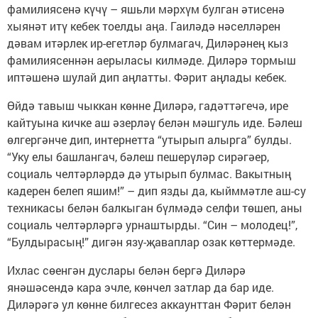
фамилиясенә күчү – яшьли мәрхүм булган әтисенә
хыянәт итү кебек тоелды аңа. Гаиләдә нәселләрен
дәвам итәрлек ир-егетләр булмагач, Диләрәнең кыз
фамилиясеннән аерыласы килмәде. Диләрә тормыш
иптәшенә шулай дип аңлатты. Фәрит аңлады кебек.
Өйдә тавыш чыккан көнне Диләрә, гадәттәгечә, ире
кайтуына кичке аш әзерләү белән мәшгуль иде. Бәлеш
өлгергәнче дип, интернетта “утырып алырга” булды.
“Уку елы башлангач, бәлеш пешерүләр сирәгәер,
социаль челтәрләрдә дә утырып булмас. Вакытның
кадерен белеп яшим!” – дип язды да, кыйммәтле аш-су
техникасы белән балкыган бүлмәдә селфи төшеп, аны
социаль челтәрләргә урнаштырды. “Син – молодец!”,
“Булдырасың!” дигән язу-җаваплар озак көттермәде.
Ихлас сөенгән дуслары белән бергә Диләрә
янәшәсендә кара эчле, көнчел затлар да бар иде.
Диләрәгә ул көнне билгесез аккаунттан Фәрит белән