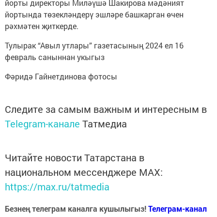
йорты директоры Миләүшә Шакирова мәдәният
йортында төзекләндерү эшләре башкарган өчен
рәхмәтен җиткерде.
Тулырак “Авыл утлары” газетасының 2024 ел 16
февраль саныннан укыгыз
Фәридә Гайнетдинова фотосы
Следите за самым важным и интересным в
Telegram-канале
Татмедиа
Читайте новости Татарстана в
национальном мессенджере MАХ:
https://max.ru/tatmedia
Безнең телеграм каналга кушылыгыз!
Телеграм-канал