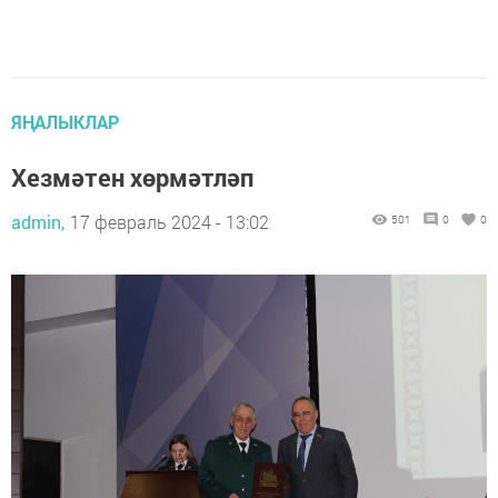
ЯҢАЛЫКЛАР
Хезмәтен хөрмәтләп
admin,
17 февраль 2024 - 13:02
501
0
0