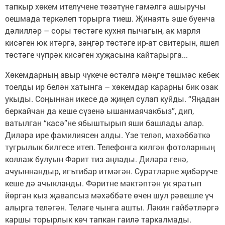
тапкыр хөкем ителүчене төзәтүне гамәлгә ашыручы
оешмада теркәлеп торырга тиеш. Җинаять эше буенча
дәлилләр – соры төстәге кухня пычагын, ак марля
кисәген юк итәргә, зәңгәр төстәге ир-ат свитерын, яшел
төстәге чүпрәк кисәген хуҗасына кайтарырга...
Хөкемдарның авыр чүкече өстәлгә мәңге төшмәс кебек
тоелды ир белән хатынга – хөкемдар карарны бик озак
укыды. Соңыннан икесе дә җиңел сулап куйды. “Яңадан
беркайчан да кеше сүзенә ышанмаячакбыз”, дип,
ватылган “касә”не ябыштырып яши башлады алар.
Диләрә ире фамилиясен алды. Үзе теләп, мәхәббәткә
тугрылык билгесе итеп. Телефонга килгән фотоларның
коллаж булуын Фәрит тиз аңлады. Диләрә генә,
ачуыннандыр, игътибар итмәгән. Сурәтләрне җибәрүче
кеше дә ачыкланды. Фәритне мәктәптән үк яратып
йөргән кыз җавапсыз мәхәббәте өчен шул рәвешле үч
алырга теләгән. Теләге чынга ашты. Ләкин гайбәтләргә
каршы торырлык көч тапкан гаилә таркалмады.