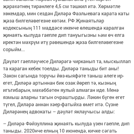
җәрәхәтнең тирәнлеге 4,5 см тәшкил итә. Хөрмәтле
хөкемдар, мин сездән Диләрә Фазлыевага карата каты
җәза билгеләвегезне көтәм. РФ Җинаятьләр
кодексының 111 маддәсе икенче өлешендә каралган
җинаять кылуда гаепле дип тануыгызны һәм өч елга
иректән мәхрүм итү рәвешендә җәза билгеләвегезне
сорыйм...
Дәүләт гаепләүчесе Диләрәгә чирканып та, мыскыллап
та караган кебек тоелды. Диләрә таныды бит аны!
Закон сагында торучы йөз-кыяфәте таныш әлеге ир-
егет, Диләрә артыннан бик озак йөреп тә, кызның
игътибарын, мәхәббәтен яулый алмаган иде. Менә
язмыш аларны тагын очраштырды. Ләкин бүген егет
түгел, Диләрә аннан хәер-фатыйха өмет итә. Сүзне
Диләрәнең адвокаты – дәүләт яклаучысы алды:
– Диләрә Фәйзуллина җинаять кылуда үзен гаепле, дип
таныды. 2020нче елның 10 июнендә, кичке сәгать