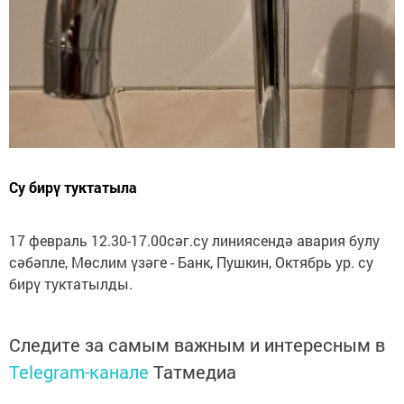
Су бирү туктатыла
17 февраль 12.30-17.00сәг.су линиясендә авария булу
сәбәпле, Мөслим үзәге - Банк, Пушкин, Октябрь ур. су
бирү туктатылды.
Следите за самым важным и интересным в
Telegram-канале
Татмедиа