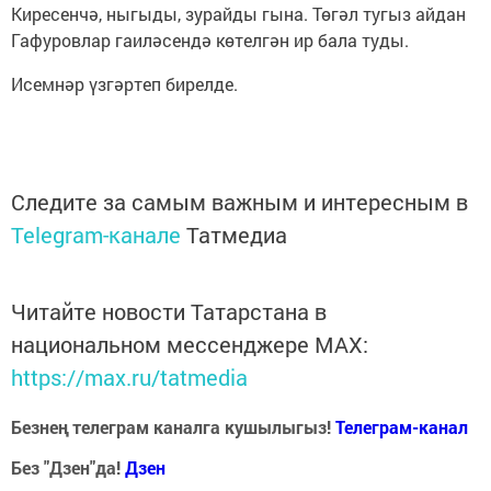
Киресенчә, ныгыды, зурайды гына. Төгәл тугыз айдан
Гафуровлар гаиләсендә көтелгән ир бала туды.
Исемнәр үзгәртеп бирелде.
Следите за самым важным и интересным в
Telegram-канале
Татмедиа
Читайте новости Татарстана в
национальном мессенджере MАХ:
https://max.ru/tatmedia
Безнең телеграм каналга кушылыгыз!
Телеграм-канал
Без "Дзен"да!
Д
зен