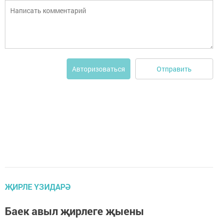
Отправить
Авторизоваться
ҖИРЛЕ ҮЗИДАРӘ
Баек авыл җирлеге җыены