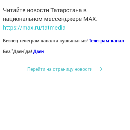
Читайте новости Татарстана в
национальном мессенджере MАХ:
https://max.ru/tatmedia
Безнең телеграм каналга кушылыгыз!
Телеграм-канал
Без "Дзен"да!
Д
зен
Перейти на страницу новости