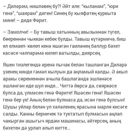
– Диләрәм, нишләвең бу?! Әйт әле: “кыланам”, “юри
генә”, “шаярам” диген! Синең бу кыяфәтең куркыта
мине! – диде Фәрит.
– Замолчи! – Бу тавыш хатынның авызыннан түгел,
бөереннән чыккан кебек булды. Тавыш күтәрмичә, биш
ел елмаеп- көлеп кенә яшәгән гаиләнең бәллүр бәхет
касәсе чәлпәрәмә килеп ватылды, диярсең.
Яшен тизлегендә иренә пычак белән ташланган Диләрә
үзенең нинди гамәл кылуын да аңламый калды. Ә акыл
аракы сөременнән ачыла башлаганда эшләнәсе
эшләнгән иде шул инде... Читтә йөрсә дә, сөяркәсе
булса да, үлмәсен генә Фәрите! Яшәсен генә! Яшәсен
генә бер үк! Аның белән булмаса да, исән генә булсын!
Шушы уйлар белән ул хәләленең ярасына марля кисәге
салды. Канны берничек тә туктатып булмасын аңлап
чакырган ашыгыч ярдәм машинасы, әйтерсең, аның
бәхетен дә урлап алып китте...