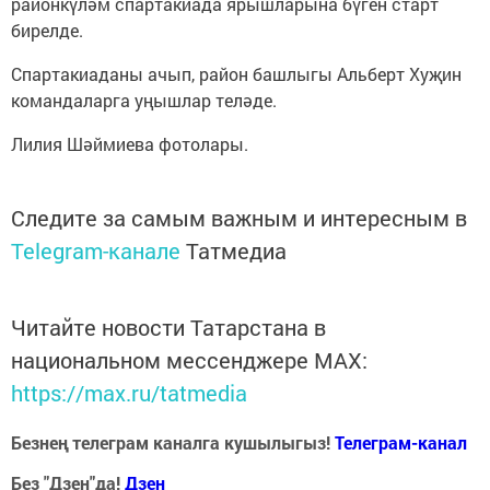
районкүләм спартакиада ярышларына бүген старт
бирелде.
Спартакиаданы ачып, район башлыгы Альберт Хуҗин
командаларга уңышлар теләде.
Лилия Шәймиева фотолары.
Следите за самым важным и интересным в
Telegram-канале
Татмедиа
Читайте новости Татарстана в
национальном мессенджере MАХ:
https://max.ru/tatmedia
Безнең телеграм каналга кушылыгыз!
Телеграм-канал
Без "Дзен"да!
Д
зен