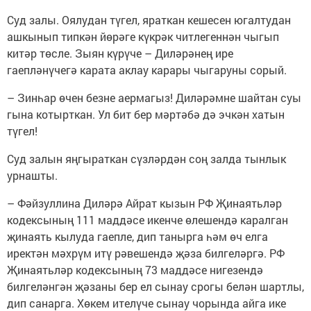
Суд залы. Оялудан түгел, яраткан кешесен югалтудан
ашкынып типкән йөрәге күкрәк читлегеннән чыгып
китәр төсле. Зыян күрүче – Диләрәнең ире
гаепләнүчегә карата аклау карары чыгаруны сорый.
– Зинһар өчен безне аермагыз! Диләрәмне шайтан суы
гына котырткан. Ул бит бер мәртәбә дә эчкән хатын
түгел!
Суд залын яңгыраткан сүзләрдән соң залда тынлык
урнашты.
– Фәйзуллина Диләрә Айрат кызын РФ Җинаятьләр
кодексының 111 маддәсе икенче өлешендә каралган
җинаять кылуда гаепле, дип танырга һәм өч елга
иректән мәхрүм итү рәвешендә җәза билгеләргә. РФ
Җинаятьләр кодексының 73 маддәсе нигезендә
билгеләнгән җәзаны бер ел сынау срогы белән шартлы,
дип санарга. Хөкем ителүче сынау чорында айга ике