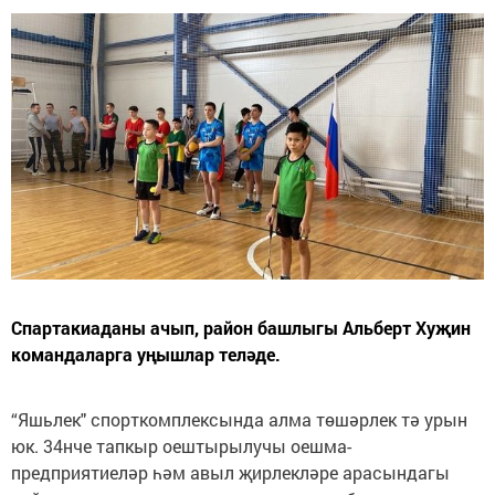
Спартакиаданы ачып, район башлыгы Альберт Хуҗин
командаларга уңышлар теләде.
“Яшьлек" спорткомплексында алма төшәрлек тә урын
юк. 34нче тапкыр оештырылучы оешма-
предприятиеләр һәм авыл җирлекләре арасындагы