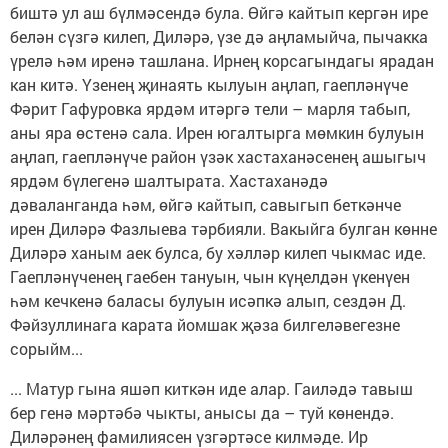
биштә ул аш бүлмәсендә була. Өйгә кайтып кергән ире
белән сүзгә килеп, Диләрә, үзе дә аңламыйча, пычакка
үрелә һәм иренә ташлана. Ирнең корсагындагы ярадан
кан китә. Үзенең җинаять кылуын аңлап, гаепләнүче
Фәрит Гафуровка ярдәм итәргә тели – марля табып,
аны яра өстенә сала. Ирен югалтырга мөмкин булуын
аңлап, гаепләнүче район үзәк хастаханәсенең ашыгыч
ярдәм бүлегенә шалтырата. Хастаханәдә
дәваланганда һәм, өйгә кайтып, савыгып беткәнче
ирен Диләрә Фазлыева тәрбияли. Вакыйга булган көнне
Диләрә ханым аек булса, бу хәлләр килеп чыкмас иде.
Гаепләнүченең гаебен тануын, чын күңелдән үкенүен
һәм кечкенә баласы булуын исәпкә алып, сездән Д.
Фәйзуллинага карата йомшак җәза билгеләвегезне
сорыйм...
... Матур гына яшәп киткән иде алар. Гаиләдә тавыш
бер генә мәртәбә чыкты, анысы да – туй көнендә.
Диләрәнең фамилиясен үзгәртәсе килмәде. Ир