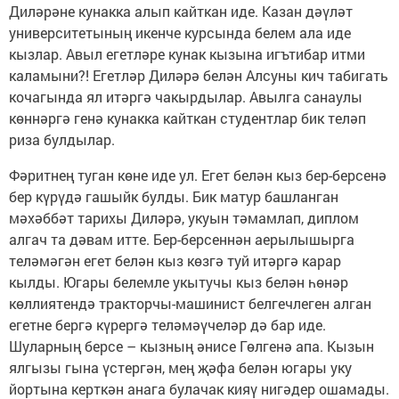
Диләрәне кунакка алып кайткан иде. Казан дәүләт
университетының икенче курсында белем ала иде
кызлар. Авыл егетләре кунак кызына игътибар итми
каламыни?! Егетләр Диләрә белән Алсуны кич табигать
кочагында ял итәргә чакырдылар. Авылга санаулы
көннәргә генә кунакка кайткан студентлар бик теләп
риза булдылар.
Фәритнең туган көне иде ул. Егет белән кыз бер-берсенә
бер күрүдә гашыйк булды. Бик матур башланган
мәхәббәт тарихы Диләрә, укуын тәмамлап, диплом
алгач та дәвам итте. Бер-берсеннән аерылышырга
теләмәгән егет белән кыз көзгә туй итәргә карар
кылды. Югары белемле укытучы кыз белән һөнәр
көллиятендә тракторчы-машинист белгечлеген алган
егетне бергә күрергә теләмәүчеләр дә бар иде.
Шуларның берсе – кызның әнисе Гөлгенә апа. Кызын
ялгызы гына үстергән, мең җәфа белән югары уку
йортына керткән анага булачак кияү нигәдер ошамады.