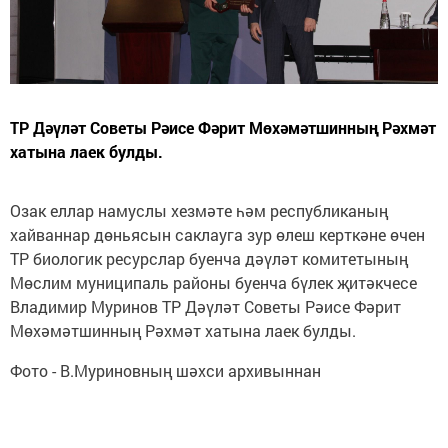
ТР Дәүләт Советы Рәисе Фәрит Мөхәмәтшинның Рәхмәт
хатына лаек булды.
Озак еллар намуслы хезмәте һәм республиканың
хайваннар дөньясын саклауга зур өлеш керткәне өчен
ТР биологик ресурслар буенча дәүләт комитетының
Мөслим муниципаль районы буенча бүлек җитәкчесе
Владимир Муринов ТР Дәүләт Советы Рәисе Фәрит
Мөхәмәтшинның Рәхмәт хатына лаек булды.
Фото - В.Муриновның шәхси архивыннан