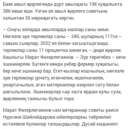
Баек авыл җирлегендә дүрт авылдагы 198 хуҗалыкта
386 кеше яши. Узган ел авыл җирлеге советына
халыктан 35 мөрәҗәгать кергән.
– Соңгы елларда авылларда маллар саны кими.
Мөгезле эре терлекләр саны – 240, шуларның 117се –
савым сыерлар. 2022 ел белән чагыштырганда,
терлекләр саны 11 процентка кимегән, – диде җирлек
башлыгы Марат Фәхерлегаянов. – Зур терәгебез – кече
эшмәкәрлек. Бүгенге көндә унбер фермер хуҗалыгы,
бер кече эшмәкәр бар. Егет-кызлар кошчылык, мөгезле
эре терлекләр үрчетү, игенчелек, яшелчәчелек,
умартачылык, агач материаллар әзерләп сату белән
шөгыльләнә. Эшмәкәрләр һәр эштә ярдәм кулы суза,
җирлекнең таянычы булып тора.
Марат Фәхерлегаянов һәм ветераннар советы рәисе
Нурсинә Шәйхәйдарова юбилярларны тәбрикләп
истәлекле бүләкләр тапшырдылар. Дусай мәдәният