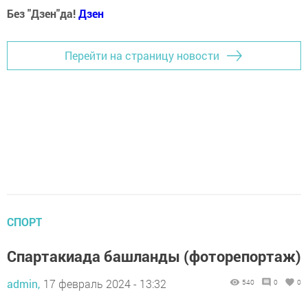
Без "Дзен"да!
Д
зен
Перейти на страницу новости
СПОРТ
Спартакиада башланды (фоторепортаж)
admin,
17 февраль 2024 - 13:32
540
0
0