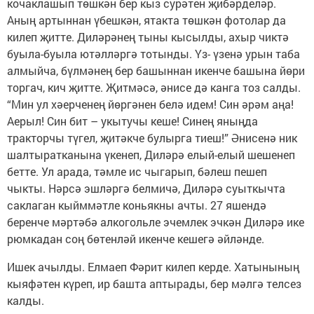
кочаклашып төшкән бер кыз сурәтен җибәрделәр.
Аның артыннан үбешкән, ятакта төшкән фотолар да
килеп җитте. Диләрәнең тыны кысылды, ахыр чиктә
буыла-буыла ютәлләргә тотынды. Үз- үзенә урын таба
алмыйча, бүлмәнең бер башыннан икенче башына йөри
торгач, кич җитте. Җитмәсә, әнисе дә канга тоз салды.
“Мин ул хәерченең йөргәнен белә идем! Син әрәм аңа!
Аерыл! Син бит – укытучы кеше! Синең яныңда
тракторчы түгел, җитәкче булырга тиеш!” Әнисенә ник
шалтыратканына үкенеп, Диләрә елый-елый шешенеп
бетте. Ул арада, тәмле ис чыгарып, бәлеш пешеп
чыкты. Нәрсә эшләргә белмичә, Диләрә суыткычта
саклаган кыйммәтле коньякны ачты. 27 яшендә
беренче мәртәбә алкогольле эчемлек эчкән Диләрә ике
рюмкадан соң бөтенләй икенче кешегә әйләнде.
Ишек ачылды. Елмаеп Фәрит килеп керде. Хатынының
кыяфәтен күреп, ир башта аптырады, бер мәлгә телсез
калды.