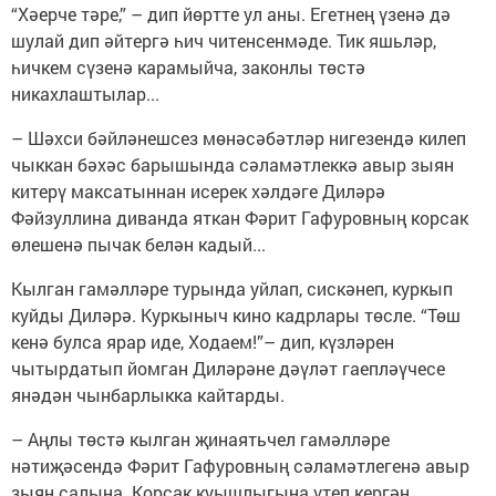
“Хәерче тәре,” – дип йөртте ул аны. Егетнең үзенә дә
шулай дип әйтергә һич читенсенмәде. Тик яшьләр,
һичкем сүзенә карамыйча, законлы төстә
никахлаштылар...
– Шәхси бәйләнешсез мөнәсәбәтләр нигезендә килеп
чыккан бәхәс барышында сәламәтлеккә авыр зыян
китерү максатыннан исерек хәлдәге Диләрә
Фәйзуллина диванда яткан Фәрит Гафуровның корсак
өлешенә пычак белән кадый...
Кылган гамәлләре турында уйлап, сискәнеп, куркып
куйды Диләрә. Куркыныч кино кадрлары төсле. “Төш
кенә булса ярар иде, Ходаем!”– дип, күзләрен
чытырдатып йомган Диләрәне дәүләт гаепләүчесе
янәдән чынбарлыкка кайтарды.
– Аңлы төстә кылган җинаятьчел гамәлләре
нәтиҗәсендә Фәрит Гафуровның сәламәтлегенә авыр
зыян салына. Корсак куышлыгына үтеп кергән