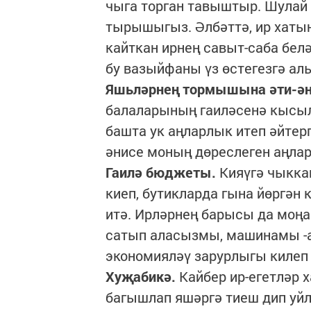
чыга торган тавыштыр. Шулай
тырышыгыз. Әлбәттә, ир хатын
кайткан ирнең савыт-саба бел
бу вазыйфаны үз өстегезгә ал
Яшьләрнең тормышына әти-ә
балаларының гаиләсенә кысыл
башта ук аңларлык итеп әйтерг
әнисе моның дөреслеген аңлар
Гаилә бюджеты.
Кияүгә чыкка
киеп, бутикларда гына йөргән 
итә. Ирләрнең барысы да моңа 
сатып аласызмы, машинамы -а
экономияләү зарурлыгы килеп
Хуҗабикә.
Кайбер ир-егетләр 
багышлап яшәргә тиеш дип уй