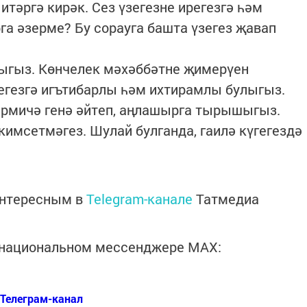
итәргә кирәк. Сез үзегезне ирегезгә һәм
а әзерме? Бу сорауга башта үзегез җавап
ыгыз. Көнчелек мәхәббәтне җимерүен
егезгә игътибарлы һәм ихтирамлы булыгыз.
әрмичә генә әйтеп, аңлашырга тырышыгыз.
кимсетмәгез. Шулай булганда, гаилә күгегездә
интересным в
Telegram-канале
Татмедиа
в национальном мессенджере MАХ:
Телеграм-канал