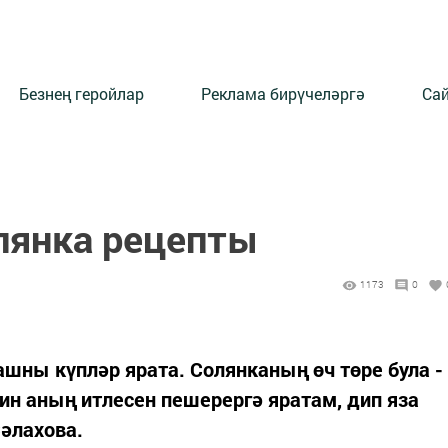
Безнең геройлар
Реклама бирүчеләргә
Сай
лянка рецепты
1173
0
ашны күпләр ярата. Солянканың өч төре була -
ин аның итлесен пешерергә яратам, дип яза
әлахова.