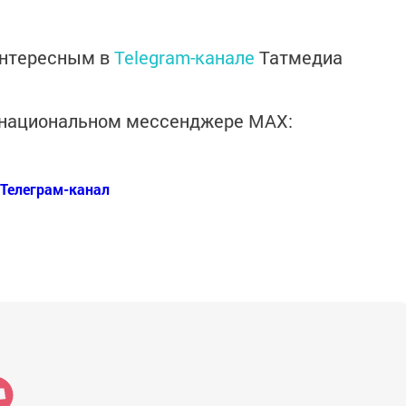
интересным в
Telegram-канале
Татмедиа
в национальном мессенджере MАХ:
Телеграм-канал