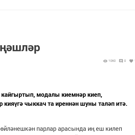
иңәшләр
1060
0
ә кайгыртып, модалы киемнәр киеп,
р кияүгә чыккач та иреннән шуны таләп итә.
 өйләнешкән парлар арасында иң еш килеп