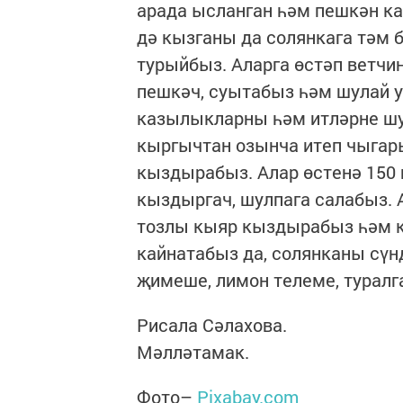
арада ысланган һәм пешкән к
дә кызганы да солянкага тәм 
турыйбыз. Аларга өстәп ветчин
пешкәч, суытабыз һәм шулай у
казылыкларны һәм итләрне шул
кыргычтан озынча итеп чыгар
кыздырабыз. Алар өстенә 150 
кыздыргач, шулпага салабыз. 
тозлы кыяр кыздырабыз һәм к
кайнатабыз да, солянканы сүн
җимеше, лимон телеме, туралг
Рисала Сәлахова.
Мәлләтамак.
Фото–
Рixabay.com