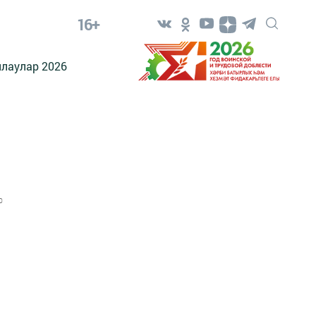
16+
лаулар 2026
0