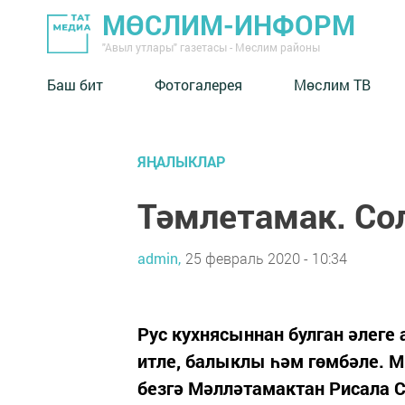
МӨСЛИМ-ИНФОРМ
"Авыл утлары" газетасы - Мөслим районы
Баш бит
Фотогалерея
Мөслим ТВ
ЯҢАЛЫКЛАР
Тәмлетамак. Со
admin,
25 февраль 2020 - 10:34
Рус кухнясыннан булган әлеге 
итле, балыклы һәм гөмбәле. М
безгә Мәлләтамактан Рисала С