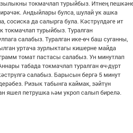
азылыкны токмачлап турыйбыз. Итнең пешкән
бирәчәк. Андыйлары булса, шулай ук ашка
а, сосиска да салырга була. Кәстрүлдәге ит
к токмачлап турыйбыз. Туралган
пага салабыз. Туралган ике-өч баш суганны,
ылган уртача зурлыктагы кишерне майда
грамм томат пастасы салабыз. Ун минутлап
Аннары табада токмачлап туралган өч-дүрт
әстрүлгә салабыз. Барысын бергә 5 минут
дерәбез. Ризык табынга каймак, зәйтүн
ан яшел петрушка һәм укроп салып бирелә.