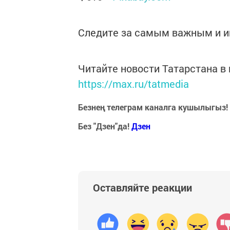
Следите за самым важным и 
Читайте новости Татарстана 
https://max.ru/tatmedia
Безнең телеграм каналга кушылыгыз!
Без "Дзен"да!
Д
зен
Оставляйте реакции