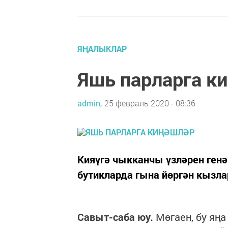
ЯҢАЛЫКЛАР
Яшь парларга к
admin,
25 февраль 2020 - 08:36
Кияүгә чыкканчы үзләрен ген
бутикларда гына йөргән кызла
Савыт-саба юу.
Мөгаен, бу яңа