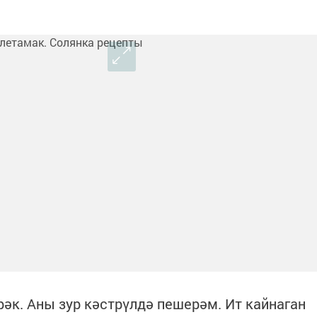
рәк. Аны зур кәстрүлдә пешерәм. Ит кайнаган