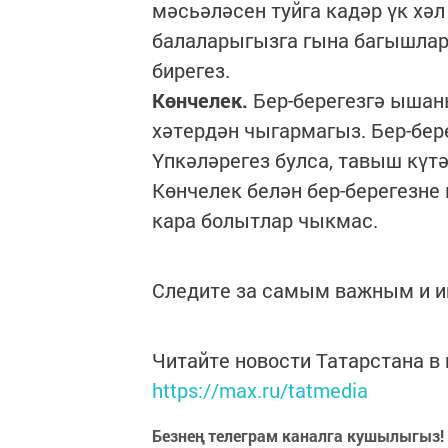
мәсьәләсен туйга кадәр үк хәл 
балаларыгызга гына багышларг
бирегез.
Көнчелек.
Бер-берегезгә ышан
хәтердән чыгармагыз. Бер-бер
Үпкәләрегез булса, тавыш күт
Көнчелек белән бер-берегезне 
кара болытлар чыкмас.
Следите за самым важным и 
Читайте новости Татарстана 
https://max.ru/tatmedia
Безнең телеграм каналга кушылыгыз!