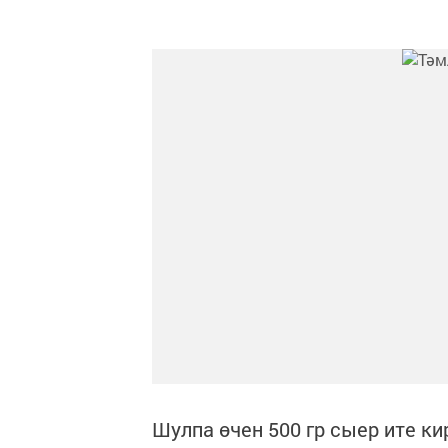
Шулпа өчен 500 гр сыер ите ки