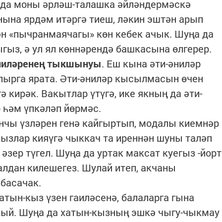
 да моны әрләш-талашка әйләндермәскә
ына ярдәм итәргә тиеш, ләкин эштән арып
ән «пычранмаячагы» көн кебек ачык. Шуңа да
ыгыз, ә ул ял көннәрендә башкасына өлгерер.
ниләренең тыкшынуы
. Еш кына әти-әниләр
ырга ярата. Әти-әниләр кысылмасын өчен
ә кирәк. Вакытлар үтүгә, ике якның да әти-
 һәм үпкәләп йөрмәс.
нчы үзләрен генә кайгыртып, модалы киемнәр
кызлар кияүгә чыккач та иреннән шуны таләп
әзер түгел. Шуңа да уртак максат куегыз -йорт
лдан килешегез. Шулай итеп, акчаны
 басачак.
хатын-кыз үзен гаиләсенә, балаларга гына
лый. Шуңа да хатын-кызның эшкә чыгу-чыкмау