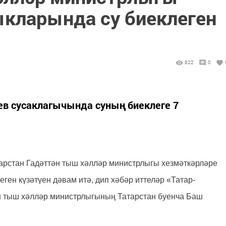
ыкларында су биеклеген
822
0
в сусаклагычында суның биеклеге 7
атарстан Гадәттән тыш хәлләр министрлыгы хезмәткәрләре
ген күзәтүен дәвам итә, дип хәбәр иттеләр «Татар-
н тыш хәлләр министрлыгының Татарстан буенча Баш