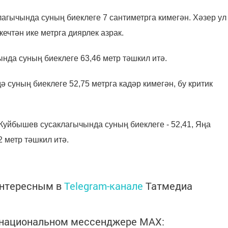
гычында суның биеклеге 7 сантиметрга кимегән. Хәзер ул
ткечтән ике метрга диярлек азрак.
да суның биеклеге 63,46 метр тәшкил итә.
суның биеклеге 52,75 метрга кадәр кимегән, бу критик
Куйбышев сусаклагычында суның биеклеге - 52,41, Яңа
 метр тәшкил итә.
интересным в
Telegram-канале
Татмедиа
в национальном мессенджере MАХ: