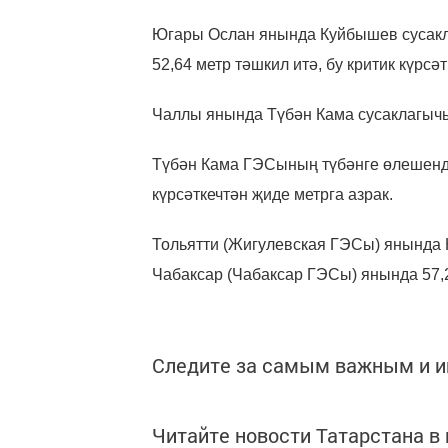
Югары Ослан янында Куйбышев сусакла
52,64 метр тәшкил итә, бу критик күрсә
Чаллы янында Түбән Кама сусаклагычын
Түбән Кама ГЭСының түбәнге өлешендә 
күрсәткечтән җиде метрга азрак.
Тольятти (Жигулевская ГЭСы) янында 
Чабаксар (Чабаксар ГЭСы) янында 57,2
Следите за самым важным и 
Читайте новости Татарстана 