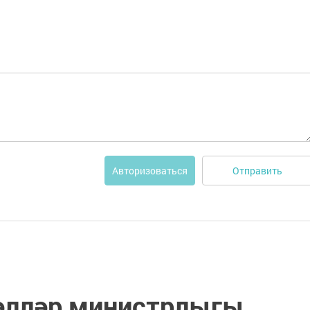
Отправить
Авторизоваться
әлләр министрлыгы