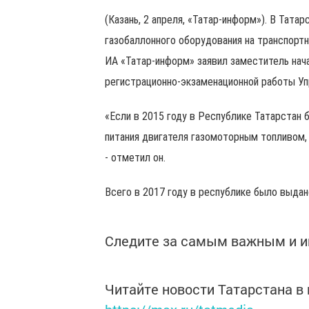
(Казань, 2 апреля, «Татар-информ»). В Тат
газобаллонного оборудования на транспортн
ИА «Татар-информ» заявил заместитель нача
регистрационно-экзаменационной работы У
«Если в 2015 году в Республике Татарстан
питания двигателя газомоторным топливом, 
- отметил он.
Всего в 2017 году в республике было выда
Следите за самым важным и 
Читайте новости Татарстана 