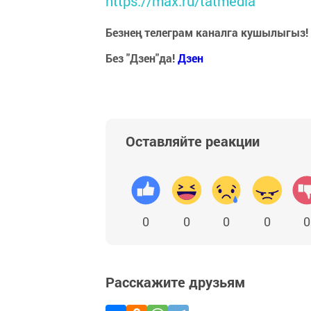
https://max.ru/tatmedia
Безнең телеграм каналга кушылыгыз!
Без "Дзен"да!
Д
зен
Оставляйте реакции
0
0
0
0
0
Расскажите друзьям