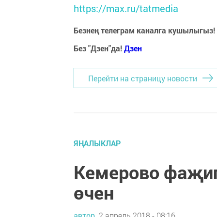
https://max.ru/tatmedia
Безнең телеграм каналга кушылыгыз!
Без "Дзен"да!
Д
зен
Перейти на страницу новости
ЯҢАЛЫКЛАР
Кемерово фаҗи
өчен
автор,
2 апрель 2018 - 08:16