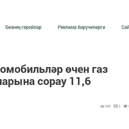
Безнең геройлар
Реклама бирүчеләргә
Сай
томобильләр өчен газ
арына сорау 11,6
808
0