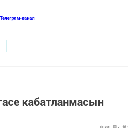
Телеграм-канал
гасе кабатланмасын
805
0