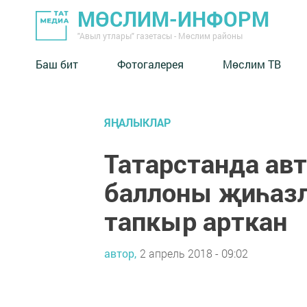
МӨСЛИМ-ИНФОРМ
"Авыл утлары" газетасы - Мөслим районы
Баш бит
Фотогалерея
Мөслим ТВ
ЯҢАЛЫКЛАР
Татарстанда ав
баллоны җиһазл
тапкыр арткан
автор,
2 апрель 2018 - 09:02