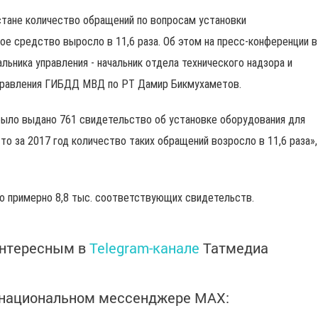
арстане количество обращений по вопросам установки
ое средство выросло в 11,6 раза. Об этом на пресс-конференции в
льника управления - начальник отдела технического надзора и
правления ГИБДД МВД по РТ Дамир Бикмухаметов.
 было выдано 761 свидетельство об установке оборудования для
то за 2017 год количество таких обращений возросло в 11,6 раза»,
но примерно 8,8 тыс. соответствующих свидетельств.
интересным в
Telegram-канале
Татмедиа
в национальном мессенджере MАХ: