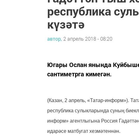
республика сул
күзәтә
автор,
2 апрель 2018 - 08:20
Югары Ослан янында Куйбыше
сантиметрга кимегән.
(Казан, 2 апрель, «Татар-информ»). Т
республика сулыкларында суның биекле
информ» агентлыгына Россия Гадәттә
идарәсе матбугат хезмәтеннән.