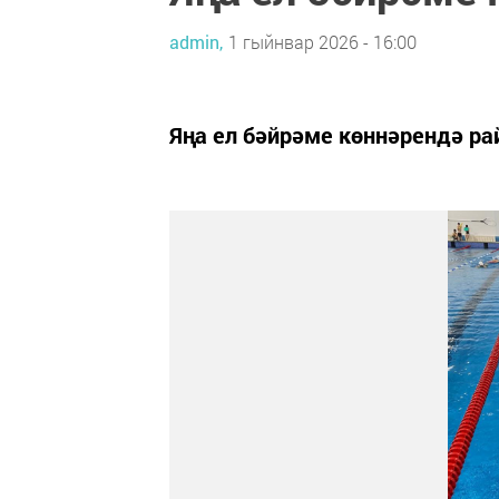
admin,
1 гыйнвар 2026 - 16:00
Яңа ел бәйрәме көннәрендә р