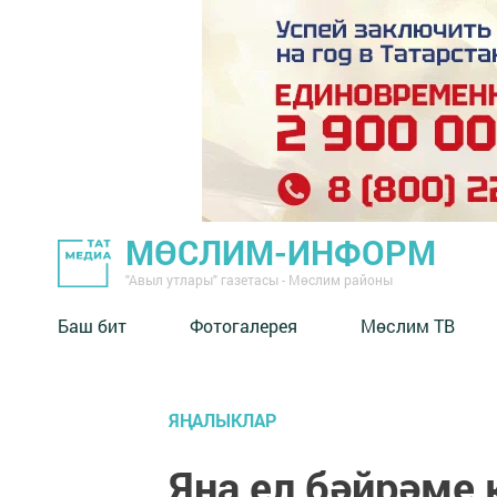
МӨСЛИМ-ИНФОРМ
"Авыл утлары" газетасы - Мөслим районы
Баш бит
Фотогалерея
Мөслим ТВ
ЯҢАЛЫКЛАР
Яңа ел бәйрәме 