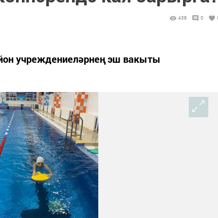
438
0
айон учреждениеләрнең эш вакыты