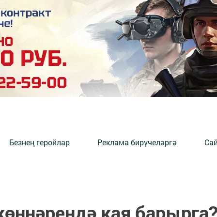
Безнең геройлар
Реклама бирүчеләргә
Сай
көннәрендә кая барырга