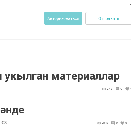
Отправить
Авторизоваться
п укылган материаллар
248
0