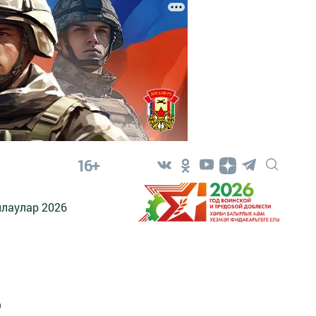
16+
лаулар 2026
?