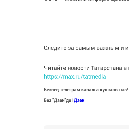
Следите за самым важным и 
Читайте новости Татарстана 
https://max.ru/tatmedia
Безнең телеграм каналга кушылыгыз!
Без "Дзен"да!
Д
зен