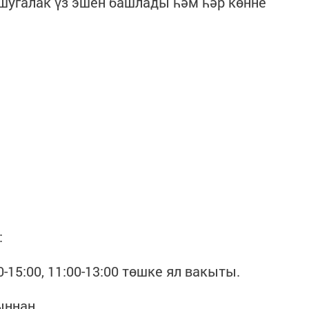
шугалак үз эшен башлады һәм һәр көнне
:
15:00, 11:00-13:00 төшке ял вакыты.
ыннан