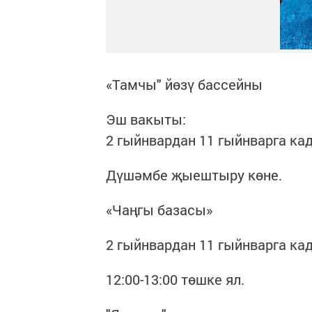
«Тамчы" йөзү бассейны
Эш вакыты:
2 гыйнвардан 11 гыйнварга кадә
Дүшәмбе җыештыру көне.
«Чаңгы базасы»
2 гыйнвардан 11 гыйнварга кадә
12:00-13:00 төшке ял.