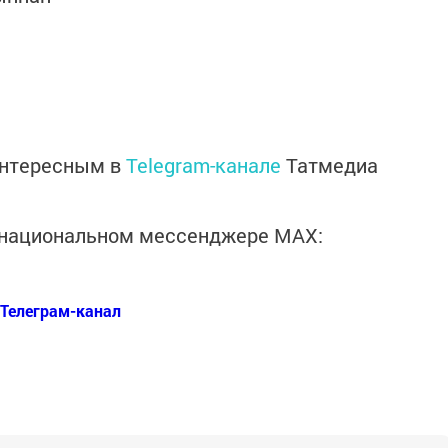
интересным в
Telegram-канале
Татмедиа
в национальном мессенджере MАХ:
Телеграм-канал