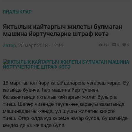
ЯҢАЛЫКЛАР
Яктылык кайтаргыч жилеты булмаган
машина йөртүчеләрне штраф көтә
автор,
25 март 2018 - 12:44
894
0
0
18 марттан юл йөрү кагыйдәләренә үзгәреш керде. Бу
кагыйдә буенча, һәр машина йөртүченең
багажнигында яктылык кайтаргыч жилет булырга
тиеш. Шәһәр читендә тәүлекнең караңгы вакытында
машинадан чыкканда, ул шушы жилетны кияргә
тиеш. Әгәр юлда күз күреме начар булса, бу кагыйдә
көндез дә үз көчендә була.