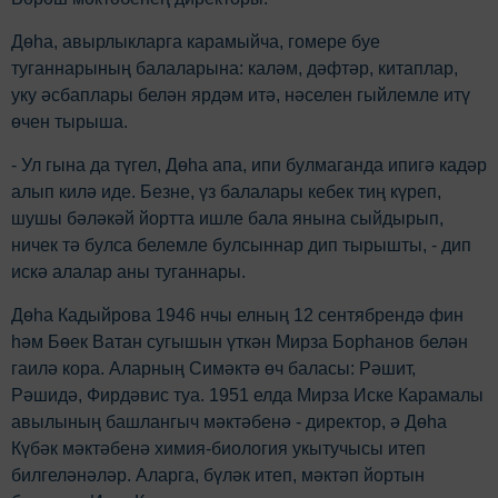
Дөһа, авырлыкларга карамыйча, гомере буе
туганнарының балаларына: каләм, дәфтәр, китаплар,
уку әсбаплары белән ярдәм итә, нәселен гыйлемле итү
өчен тырыша.
- Ул гына да түгел, Дөһа апа, ипи булмаганда ипигә кадәр
алып килә иде. Безне, үз балалары кебек тиң күреп,
шушы бәләкәй йортта ишле бала янына сыйдырып,
ничек тә булса белемле булсыннар дип тырышты, - дип
искә алалар аны туганнары.
Дөһа Кадыйрова 1946 нчы елның 12 сентябрендә фин
hәм Бөек Ватан сугышын үткән Мирза Борhанов белән
гаилә кора. Аларның Симәктә өч баласы: Рәшит,
Рәшидә, Фирдәвис туа. 1951 елда Мирза Иске Карамалы
авылының башлангыч мәктәбенә - директор, ә Дөһа
Күбәк мәктәбенә химия-биология укытучысы итеп
билгеләнәләр. Аларга, бүләк итеп, мәктәп йортын