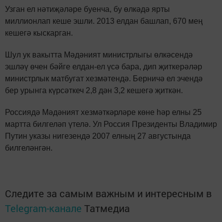
Узган ел нәтиҗәләре буенча, бу өлкәдә ярты
миллионлап кеше эшли. 2013 елдан башлап, 670 мең
кешегә кыскарган.
Шул ук вакытта Мәдәният министрлыгы өлкәсендә
эшләү өчен бәйге елдан-ел үсә бара, дип җиткерәләр
министрлык матбугат хезмәтендә. Берничә ел эчендә
бер урынга күрсәткеч 2,8 дән 3,2 кешегә җиткән.
Россиядә Мәдәният хезмәткәрләре көне һәр елны 25
мартта билгеләп үтелә. Ул Россия Президенты Владимир
Путин указы нигезендә 2007 елның 27 августында
билгеләнгән.
Следите за самым важным и интересным в
Telegram-канале
Татмедиа