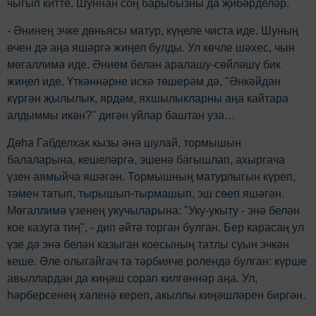
чыгып китте. Шуннан соң барыбызны да җибәрделәр.
- Әнинең эчке дөньясы матур, күңеле чиста иде. Шуның
өчен дә аңа яшәргә жиңел булды. Ул көчле шәхес, чын
мөгаллимә иде. Әнием белән аралашу-сөйләшү бик
жиңел иде. Үткәннәрне искә төшерәм дә, "Әнкәйдән
күргән җылылык, ярдәм, яхшылыкларны аңа кайтара
алдыммы икән?" дигән уйлар баштан уза…
Дөһа Габделхак кызы әнә шулай, тормышын
балаларына, кешеләргә, эшенә багышлап, ахыргача
үзен аямыйча яшәгән. Тормышның матурлыгын күреп,
тәмен татып, тырышып-тырмашып, эш сөеп яшәгән.
Мөгаллимә үзенең укучыларына: "Уку-укыту - энә белән
кое казуга тиң", - дип әйтә торган булган. Бер карасаң ул
үзе дә энә белән казыган коесының татлы суын эчкән
кеше. Әле олыгайгач та тәрбияче ролендә булган: күрше
авыллардан да киңәш сорап килгәннәр аңа. Ул,
hәрберсенең хәленә кереп, акыллы киңәшләрен биргән.