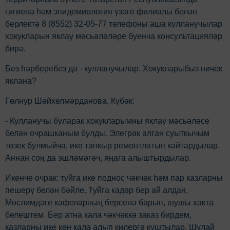
гигиена һәм эпидемиология үзәге филиалы белән
берлектә 8 (8552) 32-05-77 телефоны аша кулланучылар
хокукларын яклау мәсьәләләре буенча консультацияләр
бирә.
Без һәрберебез дә - кулланучылар. Хокукларыбыз ничек
яклана?
Гөлнур Шәйхелмәрданова, Күбәк:
- Кулланучы буларак хокукларымны яклау мәсьәләсе
белән очрашканым булды. Элегрәк алган суыткычым
төзек булмыйча, ике тапкыр ремонтлатып кайтардылар.
Аннан соң да эшләмәгәч, яңага алыштырдылар.
Икенче очрак: туйга ике поднос чәкчәк һәм пар казларны
пешерү белән бәйле. Туйга кадәр бер ай алдан,
Мөслимдәге кафеларның берсенә барып, шушы хакта
белештем. Бер атна кала чәкчәккә заказ бирдем,
казларны ике көн кала алып килергә куштылар. Шулай