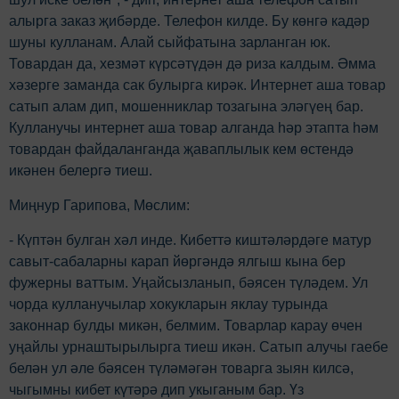
алырга заказ җибәрде. Телефон килде. Бу көнгә кадәр
шуны кулланам. Алай сыйфатына зарланган юк.
Товардан да, хезмәт күрсәтүдән дә риза калдым. Әмма
хәзерге заманда сак булырга кирәк. Интернет аша товар
сатып алам дип, мошенниклар тозагына эләгүең бар.
Кулланучы интернет аша товар алганда һәр этапта һәм
товардан файдаланганда җаваплылык кем өстендә
икәнен белергә тиеш.
Миңнур Гарипова, Мөслим:
- Күптән булган хәл инде. Кибеттә киштәләрдәге матур
савыт-сабаларны карап йөргәндә ялгыш кына бер
фужерны ваттым. Уңайсызланып, бәясен түләдем. Ул
чорда кулланучылар хокукларын яклау турында
законнар булды микән, белмим. Товарлар карау өчен
уңайлы урнаштырылырга тиеш икән. Сатып алучы гаебе
белән ул әле бәясен түләмәгән товарга зыян килсә,
чыгымны кибет күтәрә дип укыганым бар. Үз