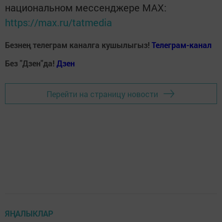
национальном мессенджере MАХ:
https://max.ru/tatmedia
Безнең телеграм каналга кушылыгыз!
Телеграм-канал
Без "Дзен"да!
Д
зен
Перейти на страницу новости
ЯҢАЛЫКЛАР