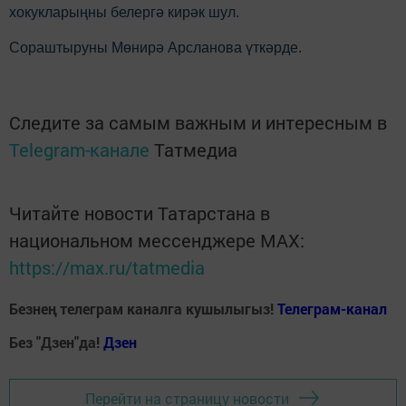
хокукларыңны белергә кирәк шул.
Сораштыруны Мөнирә Арсланова үткәрде.
Следите за самым важным и интересным в
Telegram-канале
Татмедиа
Читайте новости Татарстана в
национальном мессенджере MАХ:
https://max.ru/tatmedia
Безнең телеграм каналга кушылыгыз!
Телеграм-канал
Без "Дзен"да!
Д
зен
Перейти на страницу новости