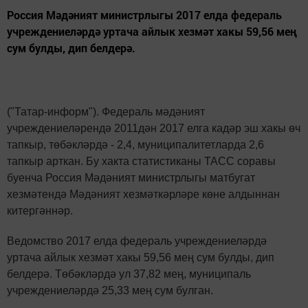
Россия Мәдәният министрлыгы 2017 елда федераль
учреждениеләрдә уртача айлык хезмәт хакы 59,56 мең
сум булды, дип белдерә.
("Татар-информ"). Федераль мәдәният
учреждениеләрендә 2011дән 2017 елга кадәр эш хакы өч
тапкыр, төбәкләрдә - 2,4, муниципалитетларда 2,6
тапкыр арткан. Бу хакта статистиканы ТАСС соравы
буенча Россия Мәдәният министрлыгы матбугат
хезмәтендә Мәдәният хезмәткәрләре көне алдыннан
китергәннәр.
Ведомство 2017 елда федераль учреждениеләрдә
уртача айлык хезмәт хакы 59,56 мең сум булды, дип
белдерә. Төбәкләрдә ул 37,82 мең, муниципаль
учреждениеләрдә 25,33 мең сум булган.