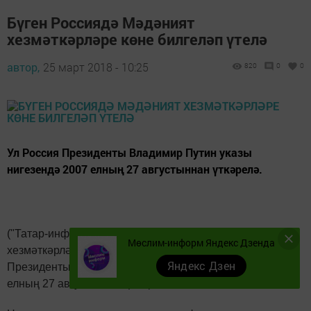
Бүген Россиядә Мәдәният
хезмәткәрләре көне билгеләп үтелә
автор,
25 март 2018 - 10:25
820
0
0
Ул Россия Президенты Владимир Путин указы
нигезендә 2007 елның 27 августыннан үткәрелә.
("Татар-информ"). Бүген Россиядә Мәдәният
Мөслим-информ Яндекс Дзенда
хезмәткәрләре көне билгеләп үтелә. Ул Россия
Яндекс Дзен
Президенты Владимир Путин указы нигезендә 2007
елның 27 августыннан үткәрелә.