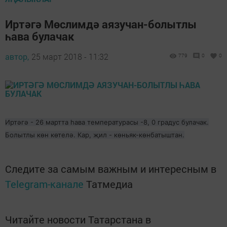
Иртәгә Мөслимдә аязучан-болытлы
һава булачак
автор,
25 март 2018 - 11:32
779
0
0
Иртәгә - 26 мартта һава температурасы
-8, 0 градус булачак.
Болытлы көн көтелә. Кар, җил - көньяк-көнбатыштан.
Следите за самым важным и интересным в
Telegram-канале
Татмедиа
Читайте новости Татарстана в