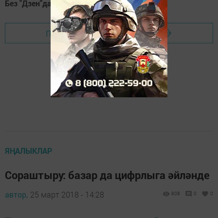
Без "Дзен"да!
Д
зен
Перейти на страницу новости
ЯҢАЛЫКЛАР
Сораштыру: базар да цифрлыга әйләнде
автор,
25 март 2018 - 14:28
808
0
0