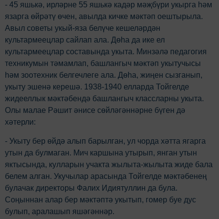
- 45 яшькә, ирләрне 55 яшькә кадәр мәҗбүри укырга hәм
язарга өйрәтү өчен, авылда кичке мәктәп оештырыла.
Авыл советы укый-яза белүче кешеләрдән
культармеецлар сайлап ала. Дөһа да ике ел
культармеецлар составында укыта. Минзәлә педагогия
техникумын тәмамлап, башлангыч мәктәп укытучысы
hәм зоотехник белгечлеге ала. Дөһа, жиңен сызганып,
укыту эшенә керешә. 1938-1940 елларда Тойгелде
жидееллык мәктәбендә башлангыч классларны укыта.
Олы малае Рәшит әнисе сөйләгәннәрне бүген дә
хәтерли:
- Укыту бер өйдә алып барылган, ул чорда хәтта ягарга
утын да булмаган. Мич каршына утырып, янган утын
яктысында, кулларын учакта жылыта-жылыта жиде бала
белем алган. Укучылар арасында Тойгелде мәктәбенең
булачак директоры Фалих Идиятуллин да була.
Соңыннан алар бер мәктәптә укытып, гомер буе дус
булып, аралашып яшәгәннәр.