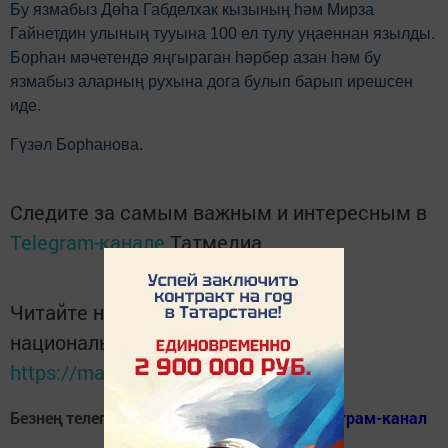
Бу язмабыз Дөһа Габделхак кызының һәм Мирза
Гайнетдин улының тууына 100 ел тулу уңаеннан язылды.
Борhан мәчетендә яңгыраган hәрбер азан һәм бу
язмабыз аларның рухына дога булып барып ирешсен
иде.
Гүзәл Борһанова.
Следите за самым важным и интересным в
Telegram-канале
Татмедиа
Читайте новости Татарстана в
национальном мессенджере MАХ:
https://max.ru/tatmedia
Безнең телеграм каналга кушылыгыз!
Телеграм-канал