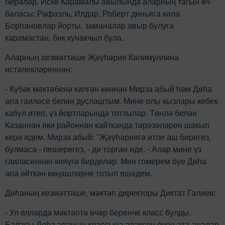
бирәләр. Иске Карамалы авылында аларның тагын өч
баласы: Рафаэль, Илдар, Роберт дөньяга килә.
Борһановлар йорты, заманалар авыр булуга
карамастан, бик кунакчыл була.
Аларның хезмәттәше Җәүһәрия Кәлимуллина
истәлекләреннән:
- Күбәк мәктәбенә килгән көннән Мирза абый һәм Дөһа
апа гаиләсе белән дуслаштым. Мине олы кызлары кебек
кабул итеп, үз йортларында тоттылар. Төнлә белән
Казаннан яки районнан кайтканда тәрәзәләрен шакып
керә идем. Мирза абый: "Җәүһәриягә итле аш бирегез,
булмаса - пешерегез, - ди торган иде. - Алар мине үз
гаиләсеннән кияүгә бирделәр. Мин гомерем буе Дөһа
апа әйткән киңәшләрне тотып яшәдем.
Дөһаның хезмәттәше, мәктәп директоры Диктат Галиев:
- Ул елларда мәктәптә өчәр беренче класс булды.
Баласы Дөһа апаның классына эләксен өчен ата-аналар