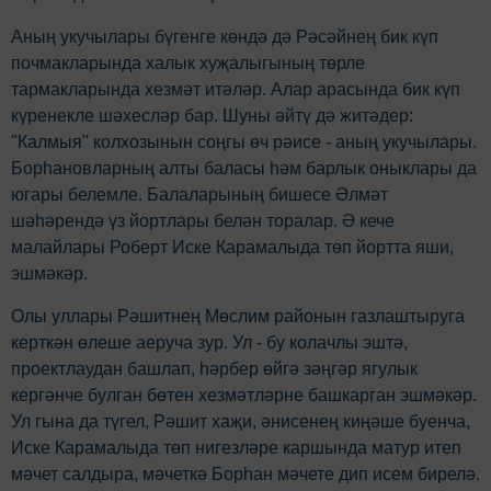
Аның укучылары бүгенге көндә дә Рәсәйнең бик күп
почмакларында халык хуҗалыгының төрле
тармакларында хезмәт итәләр. Алар арасында бик күп
күренекле шәхесләр бар. Шуны әйтү дә житәдер:
"Калмыя" колхозынын соңгы өч рәисе - аның укучылары.
Борһановларның алты баласы hәм барлык оныклары да
югары белемле. Балаларының бишесе Әлмәт
шәhәрендә үз йортлары белән торалар. Ә кече
малайлары Роберт Иске Карамалыда төп йортта яши,
эшмәкәр.
Олы уллары Рәшитнең Мөслим районын газлаштыруга
керткән өлеше аеруча зур. Ул - бу колачлы эштә,
проектлаудан башлап, hәрбер өйгә зәңгәр ягулык
кергәнче булган бөтен хезмәтләрне башкарган эшмәкәр.
Ул гына да түгел, Рәшит хаҗи, әнисенең киңәше буенча,
Иске Карамалыда төп нигезләре каршында матур итеп
мәчет салдыра, мәчеткә Борhан мәчете дип исем бирелә.