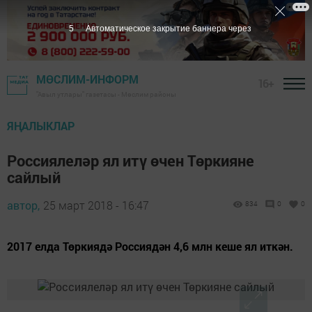
4
Автоматическое закрытие баннера через
МӨСЛИМ-ИНФОРМ
16+
"Авыл утлары" газетасы - Мөслим районы
ЯҢАЛЫКЛАР
Россиялеләр ял итү өчен Төркияне
сайлый
автор,
25 март 2018 - 16:47
834
0
0
2017 елда Төркиядә Россиядән 4,6 млн кеше ял иткән.