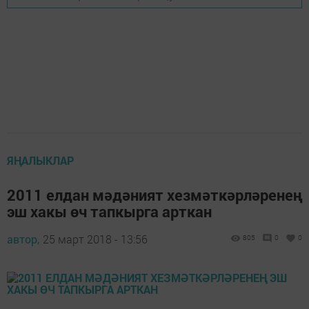
ЯҢАЛЫКЛАР
2011 елдан мәдәният хезмәткәрләренең
эш хакы өч тапкырга арткан
автор,
25 март 2018 - 13:56
805
0
0