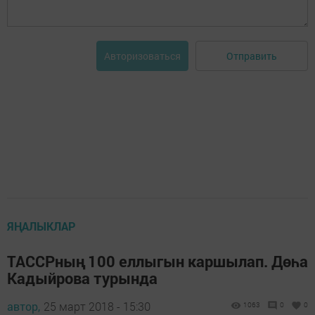
Отправить
Авторизоваться
ЯҢАЛЫКЛАР
ТАССРның 100 еллыгын каршылап. Дөһа
Кадыйрова турында
автор,
25 март 2018 - 15:30
1063
0
0