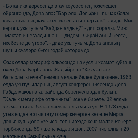
- Ботаника дәресендә агач кәүсәсенең төзелешен
өйрәнгәндә, Дөһа апа: "Бар әле, Дельфин, пычак белән
юкә агачының кәүсәсен кисеп алып кер әле", - диде. Мин
кергәч, укытучым "Кайдан алдың?" - дип сорады. Мин:
"Мәктәп ишегалдыннан", - дидем. "Сирай абый белсә,
икебезне дә үтерә", - диде укытучым. Дөһа апаның
шушы сүзләре бүгенгедәй хәтеремдә.
Озак еллар мәгариф өлкәсендә намуслы хезмәт куйганы
өчен Дөһа Борhанова-Кадыйрова "Хезмәттәге
батырлыгы өчен" көмеш медале белән буләкләнә. 1963
елда укытучыларның август конференциясендә Дөһа
Габделхаковнага, районда беренчеләрдән булып,
"Халык мәгарифе отличнигы" исеме бирелә. 32 еллык
хезмәт стажы белән лаеклы ялга чыга ул. Ә 1978 елда
утыз елдан артык тату гомер кичергән хәләле Мирза
дөнья куя. Дөһа үзе исә, төп нигездә кече малае Роберт
тәрбиясендә 89 яшенә кадәр яшәп, 2007 нче елның 20
мартында бакыйлыкка күчә.