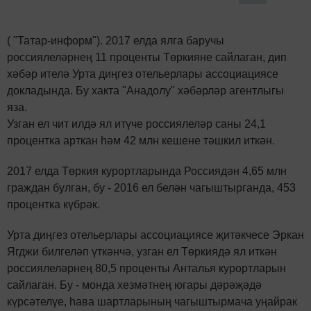
( "Татар-информ"). 2017 елда ялга баручы
россиялеләрнең 11 проценты Төркияне сайлаган, дип
хәбәр ителә Урта диңгез отельерлары ассоциациясе
докладында. Бу хакта "Анадолу" хәбәрләр агентлыгы
яза.
Узган ел чит илдә ял итүче россиялеләр саны 24,1
процентка арткан һәм 42 млн кешене тәшкил иткән.
2017 елда Төркия курортларында Россиядән 4,65 млн
граждан булган, бу - 2016 ел белән чагыштырганда, 453
процентка күбрәк.
Урта диңгез отельерлары ассоциациясе җитәкчесе Эркан
Ягджи билгеләп үткәнчә, узган ел Төркиядә ял иткән
россиялеләрнең 80,5 проценты Анталья курортларын
сайлаган. Бу - монда хезмәтнең югары дәрәҗәдә
күрсәтелүе, һава шартларының чагыштырмача уңайрак