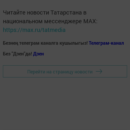
Читайте новости Татарстана в
национальном мессенджере MАХ:
https://max.ru/tatmedia
Безнең телеграм каналга кушылыгыз!
Телеграм-канал
Без "Дзен"да!
Д
зен
Перейти на страницу новости