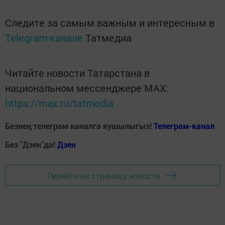
Следите за самым важным и интересным в
Telegram-канале
Татмедиа
Читайте новости Татарстана в
национальном мессенджере MАХ:
https://max.ru/tatmedia
Безнең телеграм каналга кушылыгыз!
Телеграм-канал
Без "Дзен"да!
Д
зен
Перейти на страницу новости