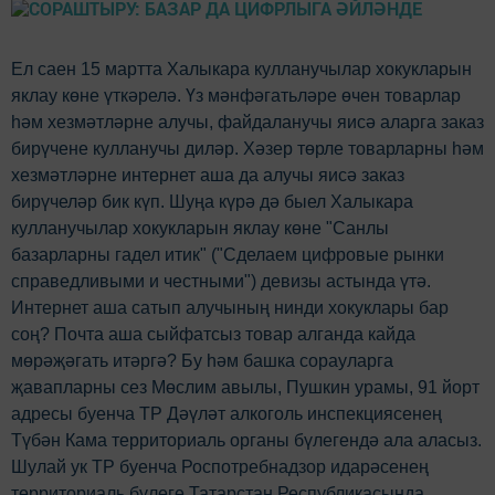
Ел саен 15 мартта Халыкара кулланучылар хокукларын
яклау көне үткәрелә. Үз мәнфәгатьләре өчен товарлар
һәм хезмәтләрне алучы, файдаланучы яисә аларга заказ
бирүчене кулланучы диләр. Хәзер төрле товарларны һәм
хезмәтләрне интернет аша да алучы яисә заказ
бирүчеләр бик күп. Шуңа күрә дә быел Халыкара
кулланучылар хокукларын яклау көне "Санлы
базарларны гадел итик" ("Сделаем цифровые рынки
справедливыми и честными") девизы астында үтә.
Интернет аша сатып алучының нинди хокуклары бар
соң? Почта аша сыйфатсыз товар алганда кайда
мөрәҗәгать итәргә? Бу һәм башка сорауларга
җавапларны сез Мөслим авылы, Пушкин урамы, 91 йорт
адресы буенча ТР Дәүләт алкоголь инспекциясенең
Түбән Кама территориаль органы бүлегендә ала аласыз.
Шулай ук ТР буенча Роспотребнадзор идарәсенең
территориаль бүлеге Татарстан Республикасында