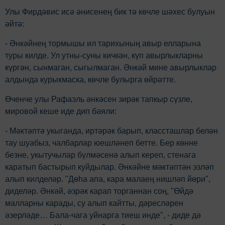
Улы Фирдәвис исә әнисенең бик тә көчле шәхес булуын
әйтә:
- Әнкәйнең тормышы ил тарихының авыр елларына
туры килде. Ул утны-суны кичкән, күп авырлыкларны
күргән, сынмаган, сыгылмаган. Әнкәй мине авырлыклар
алдында курыкмаска, көчле булырга өйрәтте.
Өченче улы Рафаэль әнкәсен зирәк тапкыр сүзле,
мировой кеше иде дип бәяли:
- Мәктәптә укыганда, иртәрәк барып, классташлар белән
тау шуабыз, чалбарлар юешләнеп бетте. Бер көнне
безне, укытучылар бүлмәсенә алып кереп, стенага
каратып бастырып куйдылар. Әнкәйне мәктәптән эзләп
алып килделәр. "Дөһа апа, кара малаең нишләп йөри",
диделәр. Әнкәй, әзрәк карап торганнан соң, "Өйдә
малларны карады, су алып кайтты, дәресләрен
әзерләде… Бала-чага уйнарга тиеш инде", - диде дә