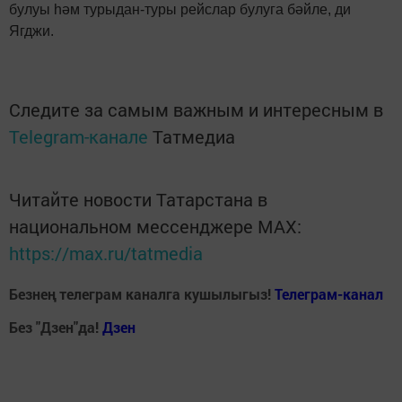
булуы һәм турыдан-туры рейслар булуга бәйле, ди
Ягджи.
Следите за самым важным и интересным в
Telegram-канале
Татмедиа
Читайте новости Татарстана в
национальном мессенджере MАХ:
https://max.ru/tatmedia
Безнең телеграм каналга кушылыгыз!
Телеграм-канал
Без "Дзен"да!
Д
зен