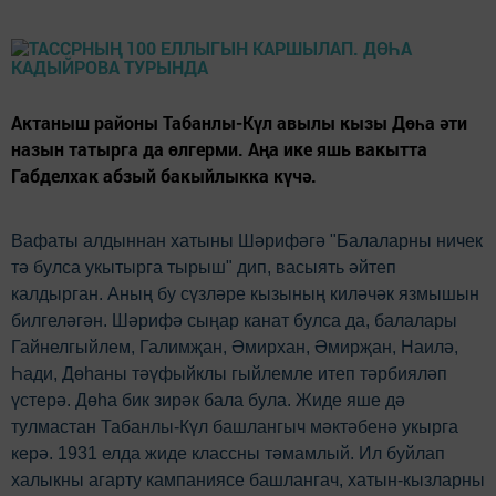
Актаныш районы Табанлы-Күл авылы кызы Дөһа әти
назын татырга да өлгерми. Аңа ике яшь вакытта
Габделхак абзый бакыйлыкка күчә.
Вафаты алдыннан хатыны Шәрифәгә "Балаларны ничек
тә булса укытырга тырыш" дип, васыять әйтеп
калдырган. Аның бу сүзләре кызының киләчәк язмышын
билгеләгән. Шәрифә сыңар канат булса да, балалары
Гайнелгыйлем, Галимҗан, Әмирхан, Әмирҗан, Наилә,
Һади, Дөһаны тәүфыйклы гыйлемле итеп тәрбияләп
үстерә. Дөһа бик зирәк бала була. Жиде яше дә
тулмастан Табанлы-Күл башлангыч мәктәбенә укырга
керә. 1931 елда жиде классны тәмамлый. Ил буйлап
халыкны агарту кампаниясе башлангач, хатын-кызларны