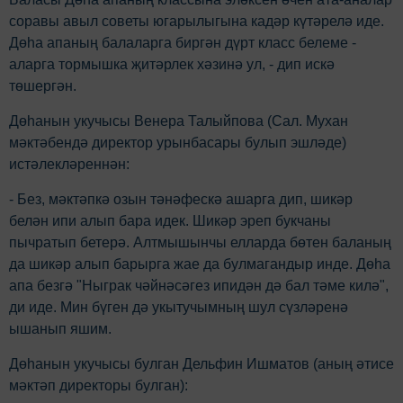
соравы авыл советы югарылыгына кадәр күтәрелә иде.
Дөһа апаның балаларга биргән дүрт класс белеме -
аларга тормышка җитәрлек хәзинә ул, - дип искә
төшергән.
Дөһанын укучысы Венера Талыйпова (Сал. Мухан
мәктәбендә директор урынбасары булып эшләде)
истәлекләреннән:
- Без, мәктәпкә озын тәнәфескә ашарга дип, шикәр
белән ипи алып бара идек. Шикәр эреп букчаны
пычратып бетерә. Алтмышынчы елларда бөтен баланың
да шикәр алып барырга жае да булмагандыр инде. Дөһа
апа безгә "Ныграк чәйнәсәгез ипидән дә бал тәме килә",
ди иде. Мин бүген дә укытучымның шул сүзләренә
ышанып яшим.
Дөһанын укучысы булган Дельфин Ишматов (аның әтисе
мәктәп директоры булган):