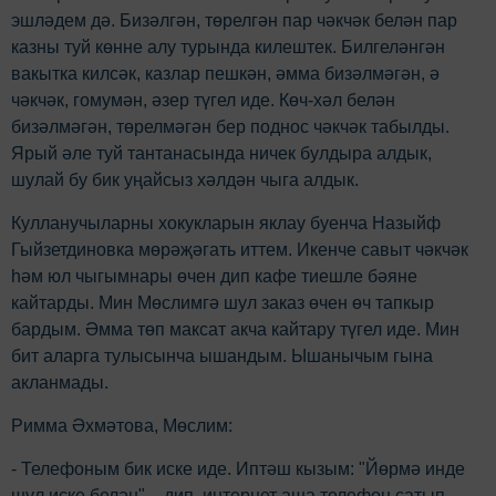
эшләдем дә. Бизәлгән, төрелгән пар чәкчәк белән пар
казны туй көнне алу турында килештек. Билгеләнгән
вакытка килсәк, казлар пешкән, әмма бизәлмәгән, ә
чәкчәк, гомумән, әзер түгел иде. Көч-хәл белән
бизәлмәгән, төрелмәгән бер поднос чәкчәк табылды.
Ярый әле туй тантанасында ничек булдыра алдык,
шулай бу бик уңайсыз хәлдән чыга алдык.
Кулланучыларны хокукларын яклау буенча Назыйф
Гыйзетдиновка мөрәҗәгать иттем. Икенче савыт чәкчәк
һәм юл чыгымнары өчен дип кафе тиешле бәяне
кайтарды. Мин Мөслимгә шул заказ өчен өч тапкыр
бардым. Әмма төп максат акча кайтару түгел иде. Мин
бит аларга тулысынча ышандым. Ышанычым гына
акланмады.
Римма Әхмәтова, Мөслим:
- Телефоным бик иске иде. Иптәш кызым: "Йөрмә инде
шул иске белән", - дип, интернет аша телефон сатып