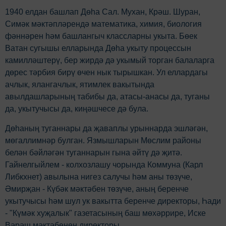
1940 елдан башлап Дөһа Сал. Мухан, Крәш. Шуран,
Симәк мәктәпләрендә математика, химия, биология
фәннәрен hәм башлангыч классларны укыта. Бөек
Ватан сугышы елларында Дөһа укыту процессын
камилләштерү, бер жирдә дә укымый торган балаларга
дөрес тәрбия бирү өчен нык тырышкан. Ул еллардагы
ачлык, ялангачлык, ятимлек вакытында
авылдашларының табибы да, атасы-анасы да, туганы
да, укытучысы да, киңәшчесе дә була.
Дөһаның туганнары да җаваплы урыннарда эшләгән,
мөгаллимнәр булган. Язмышларын Мөслим районы
белән бәйләгән туганнарын гына әйтү дә җитә.
Гайнелгыйлем - колхозлашу чорында Коммуна (Карл
Либкхнет) авылына нигез салучы hәм аны төзүче,
Әмирҗан - Күбәк мәктәбен төзүче, аның беренче
укытучысы hәм шул ук вакытта беренче директоры, Һади
- "Күмәк хуҗалык" газетасының баш мөхәррире, Иске
Вәрәш мәктәбенең директоры.