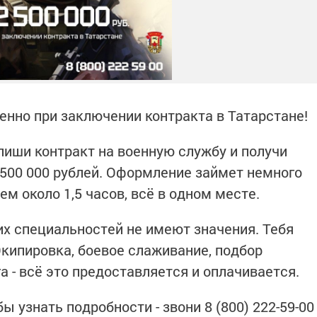
енно при заключении контракта в Татарстане!
иши контракт на военную службу и получи
500 000 рублей. Оформление займет немного
м около 1,5 часов, всё в одном месте.
их специальностей не имеют значения. Тебя
Экипировка, боевое слаживание, подбор
а - всё это предоставляется и оплачивается.
ы узнать подробности - звони 8 (800) 222-59-00