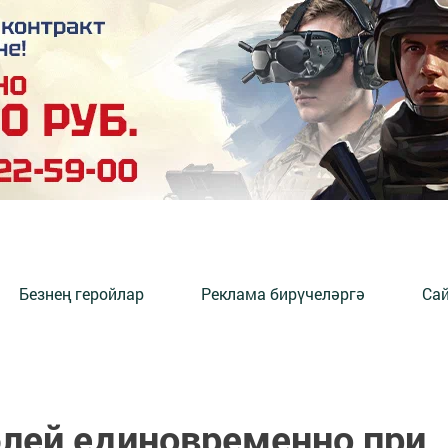
Безнең геройлар
Реклама бирүчеләргә
Сай
блей единовременно при