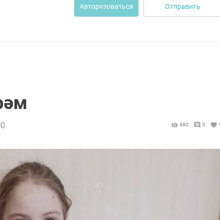
Отправить
Авторизоваться
рәм
00
680
0