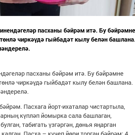
динендәгеләр пасханы бәйрәм итә. Бу бәйрәмн
төнлә чиркәүдә гыйбадәт кылу белән башлана
ләндерелә.
ндәгеләр пасханы бәйрәм итә. Бу бәйрәмне
төнлә чиркәүдә гыйбадәт кылу белән башлана.
әндерелә.
 бәйрәм. Пасхага йорт-ихаталар чистартыла,
арның күпләп йомырка сала башлаган,
булган, табигать үзгәргән, дөнья яңарган
 калган. Пасха – күчеп йөри торган бәйрәм: 4