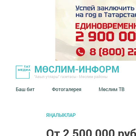
МӨСЛИМ-ИНФОРМ
"Авыл утлары" газетасы - Мөслим районы
Баш бит
Фотогалерея
Мөслим ТВ
ЯҢАЛЫКЛАР
От 2 500 000 ру