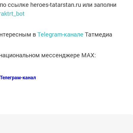
 по ссылке heroes-tatarstan.ru или заполни
raktrt_bot
интересным в
Telegram-канале
Татмедиа
в национальном мессенджере MАХ:
Телеграм-канал