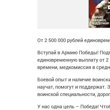
От 2 500 000 рублей единоврем
Вступай в Армию Победы! Подп
единовременную выплату от 2 
времени, медкомиссия в средне
Боевой опыт и наличие воинск
научат, помогут и поддержат. 
воинской специальности, дорог
У нас одна цель – Победа! Чтоб