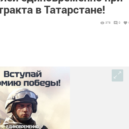
ракта в Татарстане!
378
0