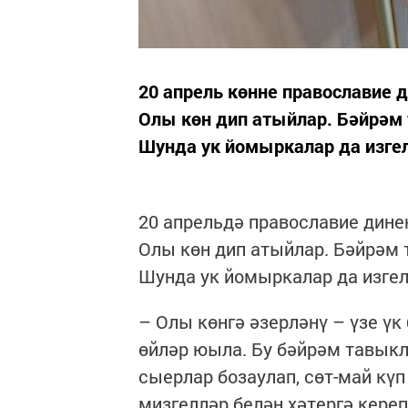
20 апрель көнне православие 
Олы көн дип атыйлар. Бәйрәм 
Шунда ук йомыркалар да изге
20 апрельдә православие дине
Олы көн дип атыйлар. Бәйрәм 
Шунда ук йомыркалар да изгел
– Олы көнгә әзерләнү – үзе үк
өйләр юыла. Бу бәйрәм тавыкл
сыерлар бозаулап, сөт-май күп 
мизгелләр белән хәтергә кереп