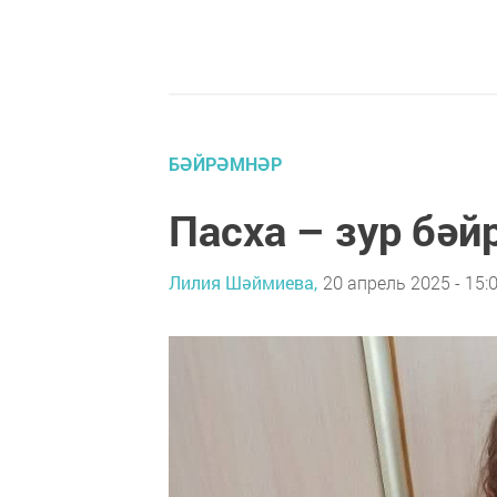
БӘЙРӘМНӘР
Пасха – зур бәй
Лилия Шәймиева,
20 апрель 2025 - 15: