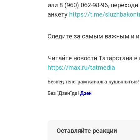
или 8 (960) 062-98-96, переходи
анкету
https://t.me/sluzhbakont
Следите за самым важным и 
Читайте новости Татарстана 
https://max.ru/tatmedia
Безнең телеграм каналга кушылыгыз!
Без "Дзен"да!
Д
зен
Оставляйте реакции