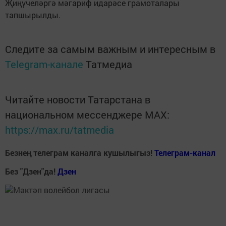
Җиңүчеләргә мәгариф идарәсе грамоталары
тапшырылды.
Следите за самым важным и интересным в
Telegram-канале
Татмедиа
Читайте новости Татарстана в
национальном мессенджере MАХ:
https://max.ru/tatmedia
Безнең телеграм каналга кушылыгыз!
Телеграм-канал
Без "Дзен"да!
Д
зен