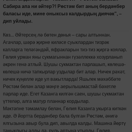
Сабира апа ни әйтер?! Рөстәм бит аның бердәнбер
баласы иде, мине оныксыз калдырдың диячәк”, –
дип уйлады.
Көз... Әйтерсең лә бөтен дөнья – сары алтыннан.
Агачлар, шәрә җирне киләсе суыклардан тизрәк
капларга теләгәндәй, яфракларын тиз-тиз җиргә коялар.
Гөлия урман яны сукмагыннан гүзәллеккә хозурланып
әкрен генә атлый. Шушы сукмактан парлашып, көлешә-
көлешә ничә тапкырлар уздылар бит алар. Ничек рәхәт,
ничек күңелле иде ул вакытларда! Яшьлек мәхәббәте
Рөстәм белән алар мәңге аерылышмастай бәхетле
парлар иде. Егет Казанга килгән саен, шушы сукмактан
үттеләр, алга матур планнар кордылар.
Мәктәпне тәмамлау белән, Гөлия Казанга укырга киткән
иде. Ә йортта бердәнбер бала булган Рөстәм, әнигә
ялгызына авыр була дип, авылда калды. Машина йөртү
таныклыгы алды да, руль артына утырды. Гөлия,