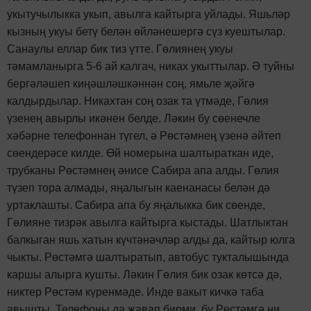
укытучылыкка укып, авылга кайтырга уйлады. Яшьләр
кызның укуы бетү белән өйләнешергә сүз куештылар.
Санаулы еллар бик тиз үтте. Гөлиянең укуы
тәмамланырга 5-6 ай калгач, никах укыттылар. Ә туйны
бергәләшеп киңәшләшкәннән соң, ямьле җәйгә
калдырдылар. Никахтан соң озак та үтмәде, Гөлия
үзенең авырлы икәнен белде. Ләкин бу сөенечле
хәбәрне телефоннан түгел, ә Рөстәмнең үзенә әйтеп
сөендерәсе килде. Өй номерына шалтыраткан иде,
трубканы Рөстәмнең әнисе Сабира апа алды. Гөлия
түзеп тора алмады, яңалыгын каенанасы белән дә
уртаклашты. Сабира апа бу яңалыкка бик сөенде,
Гөлияне тизрәк авылга кайтырга кыстады. Шатлыктан
балкыган яшь хатын күчтәнәчләр алды да, кайтыр юлга
чыкты. Рөстәмгә шалтыратып, автобус тукталышында
каршы алырга кушты. Ләкин Гөлия бик озак көтсә дә,
никтер Рөстәм күренмәде. Инде вакыт кичкә таба
авышты. Телефоны да җавап бирми, бу Рөстәмгә ни