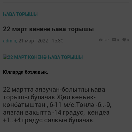
ҺАВА ТОРЫШЫ
22 март көненә һава торышы
admin,
21 март 2022 - 15:30
837
0
0
Юлларда бозлавык.
22 мартта аязучан-болытлы һава
торышы булачак.Җил көньяк-
көнбатыштан , 6-11 м/с.Төнлә -6..-9,
аязган вакытта -14 градус, көндез
+1..+4 градус салкын булачак.