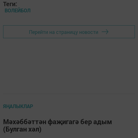
Теги:
ВОЛЕЙБОЛ
Перейти на страницу новости
ЯҢАЛЫКЛАР
Мәхәббәттән фаҗигагә бер адым
(Булган хәл)