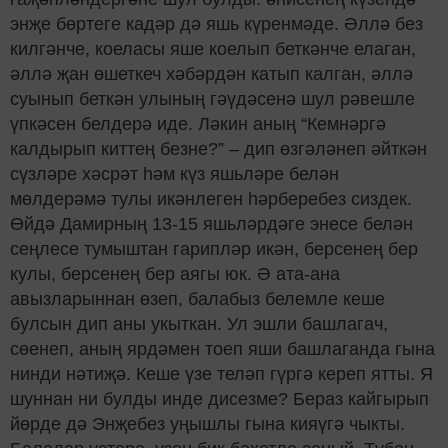
эн
җ
е б
ө
ртеге кад
ә
р д
ә
яшь к
ү
ренм
ә
де.
Ә
лл
ә
без
килг
ә
нче, коеласы яше коелып бетк
ә
нче елаган,
ә
лл
ә
җ
ан
ө
ше
ткеч х
ә
б
ә
рд
ә
н катып калган,
ә
лл
ә
суынып бетк
ә
н улыны
ң
г
әү
д
ә
сен
ә
шул р
ә
вешле
ү
пк
ә
сен белдер
ә
иде. Л
ә
кин аны
ң
“Кемн
ә
рг
ә
калдырып китте
ң
безне?” – дип
ө
зг
ә
л
ә
неп
ә
йтк
ә
н
с
ү
зл
ә
ре х
ә
ср
ә
т
һә
м к
ү
з яшьл
ә
ре бел
ә
н
м
ө
лдер
ә
м
ә
тулы ик
ә
нлеген
һәрберебез сиздек.
Өйд
ә
Дамирны
ң
13-15 яшьл
ә
рд
ә
ге энесе бел
ә
н
се
ң
лесе тумыштан гарипл
ә
р ик
ә
н, берсене
ң
бер
кулы, берсене
ң
бер аягы юк.
Ә
ата-ана
авызларыннан
ө
зеп, балабыз белемле кеше
булсын дип аны укыткан. Ул эшли башлагач,
с
ө
енеп, аны
ң
ярд
ә
мен тоеп яши башлаганда гына
нинди н
ә
ти
җә
. Кеше
ү
зе тел
ә
п г
ү
рг
ә
кереп ятты. Я
шуннан ни булды инде дисезме? Бераз кайгырып
й
ө
рде д
ә
Эн
җ
ебез у
ң
ышлы гына кия
ү
г
ә
чыкты.