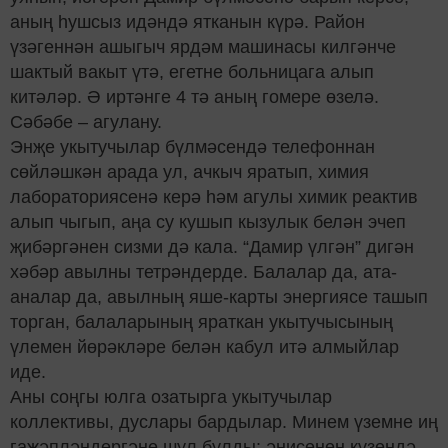
аны
ң
һ
ушсыз ид
ә
нд
ә
ятканын к
ү
р
ә
. Район
ү
з
ә
генн
ә
н ашыгыч ярд
ә
м машинасы килг
ә
нче
шактый вакыт
ү
т
ә
, егетне больницага алып
кит
ә
л
ә
р.
Ә
ирт
ә
нге 4 т
ә
аны
ң
гомере
ө
зел
ә
.
С
ә
б
әбе – агулану.
Энҗ
е укытучылар б
ү
лм
ә
сенд
ә
телефоннан
с
ө
йл
ә
шк
ә
н арада ул, ачкыч яратып, химия
лабораториясен
ә
кер
ә
һә
м аг
улы химик реактив
алып чыгып, а
ң
а су кушып кызулык бел
ә
н эчеп
җ
иб
ә
рг
ә
нен сизми д
ә
кала. “Дамир
ү
лг
ә
н” диг
ә
н
х
ә
б
ә
р авылны тетр
ә
ндерде. Балалар да, ата-
аналар да, авылны
ң
яше-карты энергиясе ташып
торган, балаларыны
ң
яраткан укытучысыны
ң
ү
лемен й
ө
р
ә
кл
ә
ре бел
ә
н
кабул ит
ә алмыйлар
иде.
Аны соң
гы юлга озатырга укытучылар
коллективы, дуслары бардылар. Минем
ү
земне и
ң
га
җә
пл
ә
ндерг
ә
не шул булды:
ә
нисене
ң
к
ү
зенд
ә