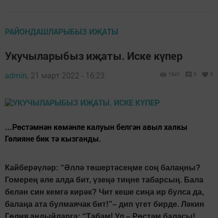
РАЙОНДАШЛАРЫБЫЗ ИҖАТЫ
Укучыларыбыз иҗаты. Иске күпер
admin,
21 март 2022 - 16:23
1541
0
0
...Рөстәмнән көмәнле калуын белгән авыл халкы
Гөлияне бик тә кызганды.
Кайберәүләр: “Әллә төшертәсеңме соң балаңны?
Гомерең әле алда бит, үзеңә тиңне табарсың. Бала
белән син кемгә кирәк? Чит кеше сиңа ир булса да,
балаңа ата булмаячак бит!”– дип үгет бирде. Ләкин
Гөлия андыйларга: “Табам! Ул – Рөстәм баласы!