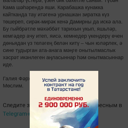
Балалар
ү
стер
ә
,
ү
зен бик б
ә
хетле саный. Т
ү
б
ә
н
Кама ш
әһә
ренд
ә
яши. Карабашка кунакка
кайтканда тау ит
ә
ген
ә
урнашкан зиратка к
ү
з
т
ө
ше
реп, сир
ә
к-мир
ә
к кен
ә
Дамирны да иск
ә ала.
Бу гыйбрә
тле м
ә
х
ә
бб
ә
т тарихын укып, яшьл
ә
р,
кемг
ә
дер ачу итеп, яис
ә
, кемнедер
ү
кендер
ү
ө
чен
д
ө
ньядан
ү
з тел
ә
ге
ң
бел
ә
н кит
ү
– чын юл
ә
рлек,
ә
сине тудырган ата-анага м
әң
ге онытылмаслык
х
ә
ср
ә
т ик
ә
нлеген а
ң
ласыннар
һәм онытмасыннар
иде.
Галия Фәрхетдинова.
Мөслим.
Следите за самым важным и интересным в
Telegram-канале
Татмедиа