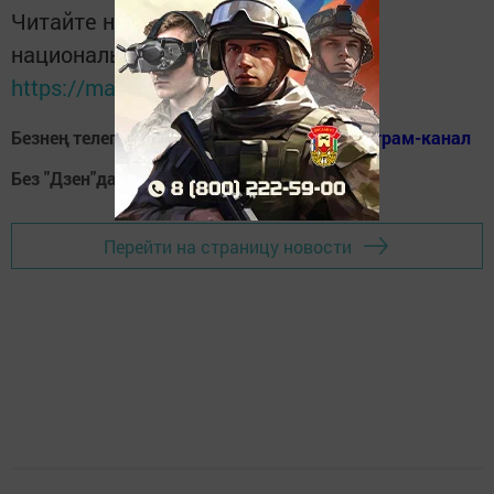
Читайте новости Татарстана в
национальном мессенджере MАХ:
https://max.ru/tatmedia
Безнең телеграм каналга кушылыгыз!
Телеграм-канал
Без "Дзен"да!
Д
зен
Перейти на страницу новости