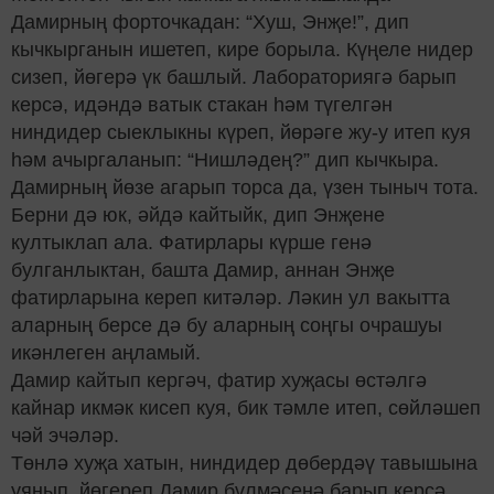
Дамирның форточкадан: “Хуш, Энҗе!”, дип
кычкырганын ишетеп, кире борыла. Күңеле нидер
сизеп, йөгерә үк башлый. Лабораториягә барып
керсә, идәндә ватык стакан һәм түгелгән
ниндидер сыеклыкны күреп, йөрәге жу-у итеп куя
һәм ачыргаланып: “Нишләдең?” дип кычкыра.
Дамирның
й
ө
зе агарып торса да,
ү
зен тыныч тота.
Берни д
ә
юк,
ә
йд
ә
кайтыйк, дип Эн
җ
ене
култыклап ала. Фатирлары к
ү
рше ген
ә
булганлыктан, башта Дамир, аннан Эн
җ
е
фатирларына кереп кит
ә
л
ә
р. Л
ә
кин ул вакытта
аларны
ң
берсе д
ә
бу аларны
ң
со
ң
гы очрашуы
ик
ә
нлеген а
ңламый.
Дамир кайтып кергә
ч, фатир ху
җ
асы
ө
ст
ә
лг
ә
кайнар икм
ә
к кисеп куя, бик т
ә
мле итеп, с
ө
йл
ә
шеп
ч
ә
й эч
ә
л
әр.
Тө
нл
ә
ху
җ
а хатын, ниндидер д
ө
берд
әү
тавышына
уянып, й
ө
гереп Дамир б
ү
лм
ә
сен
ә
барып керс
ә
,