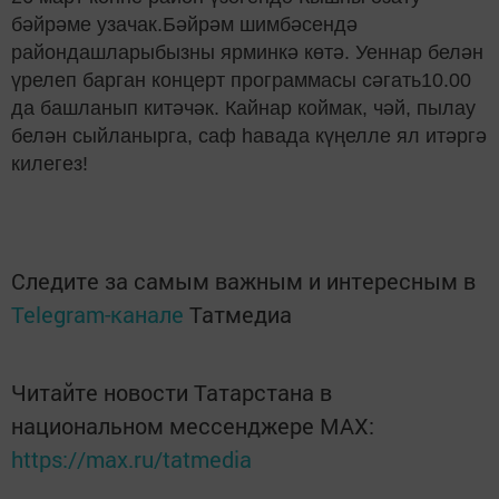
бәйрәме узачак.Бәйрәм шимбәсендә
райондашларыбызны ярминкә көтә. Уеннар белән
үрелеп барган концерт программасы сәгать10.00
да башланып китәчәк. Кайнар коймак, чәй, пылау
белән сыйланырга, саф һавада күңелле ял итәргә
килегез!
Следите за самым важным и интересным в
Telegram-канале
Татмедиа
Читайте новости Татарстана в
национальном мессенджере MАХ:
https://max.ru/tatmedia