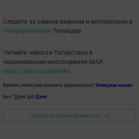
Следите за самым важным и интересным в
Telegram-канале
Татмедиа
Читайте новости Татарстана в
национальном мессенджере MАХ:
https://max.ru/tatmedia
Безнең телеграм каналга кушылыгыз!
Телеграм-канал
Без "Дзен"да!
Д
зен
Перейти на страницу новости