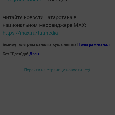
Читайте новости Татарстана в
национальном мессенджере MАХ:
https://max.ru/tatmedia
Безнең телеграм каналга кушылыгыз!
Телеграм-канал
Без "Дзен"да!
Д
зен
Перейти на страницу новости