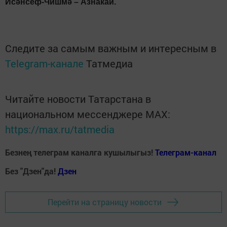
Исәнсеф-Чишмә – Азнакай.
Следите за самым важным и интересным в
Telegram-канале
Татмедиа
Читайте новости Татарстана в
национальном мессенджере MАХ:
https://max.ru/tatmedia
Безнең телеграм каналга кушылыгыз!
Телеграм-канал
Без "Дзен"да!
Д
зен
Перейти на страницу новости