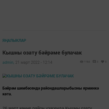
ЯҢАЛЫКЛАР
Кышны озату бәйрәме булачак
admin,
21 март 2022 - 12:14
1184
0
0
Бәйрәм шимбәсендә райондашларыбызны ярминкә
көтә.
26 март көнне район үзәгендә Кышны озату