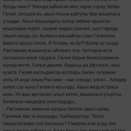
булды икән? Эчендә кайнаган мең төрле сорау белән
Гөлия, аптырагач, авыл ягына кайтучы бер машинага
утырды. Авыл башындагы күпер төбенә җыелган
кешеләрне күреп, күңеле нидер сизенеп, шул тирәдә
төшеп калды ул. Күпергә якынайган саен Гөлиянең
йөрәге ярсып типте. Я Аллам, ни бу?! Күпер астында
Рөстәмнең машинасы әйләнеп ята. Читтәрәк өсте
капланган кеше гәүдәсе. Гөлия берни белештермичә
шунда китте. Халык дәшми, барысы да уфтанып, аны
күзәтә. Гөлия калтыранган куллары белән чүпрәкне
ачты.Ә анда аның Рөстәме – кан эчендә, үлгән... Кемдер
килеп сак кына Гөлиягә кагылды. Авыл медсестрасы
икән. Ул аны җитәкләп алып китеп, машинага утыртты.
Беләгенә ниндидер укол кадады...
...Рөстәмнән көмәнле калуын белгән авыл халкы
Гөлияне бик тә кызганды. Кайберәүләр: “Әллә
төшертәсеңме соң балаңны? Гомерең әле алда бит,
үзеңә тиңне табарсың. Бала белән син кемгә кирәк? Чит