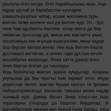
укытучы егет килде. Егет Карабашныкы икән. Аңа
кадәр шулай ук Карабаштан күзләрне
камаштырырлык чибәр, исеме җисеменә туры
килгән Энҗе исемле кыз да килгән иде. Ул – рус
теле һәм әдәбияты белгече. Алар икесе дә бер
төбәктән булсалар да, икесе ике мәктәптә укып,
поселокның ике ягында яшәгәнгәме, моңа кадәр
бер-берсен белмәгәннәр. Ике яшь белгеч башта
дуслашып киттеләр, ә аннан гади дуслык көчле
мәхәббәткә әверелде. Энҗе хәтта Дамир өчен
элек йөргән егетен дә ташлады.
Яшь белгечләр мәктәп эшенә чумдылар. Аларны
укучылар да бик яратты һәм хөрмәт итте. Инде
дәресләр бетеп, мәктәп бушап калгач та физика
лабораториясендә балалар тавышы кичкә кадәр
тынмый иде. Дамир белән Энҗе класстан тыш
чараларны үткәрүдә дә башлап йөрделәр. Ә
мәхәббәтләре көннән-көн ныгый гына барды, язга