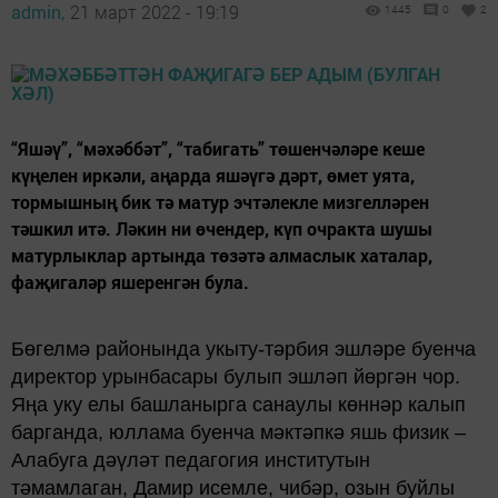
admin,
21 март 2022 - 19:19
1445
0
2
“Яшәү”, “мәхәббәт”, “табигать” төшенчәләре кеше
күңелен иркәли, аңарда яшәүгә дәрт, өмет уята,
тормышның бик тә матур эчтәлекле мизгелләрен
тәшкил итә. Ләкин ни өчендер, күп очракта шушы
матурлыклар артында төзәтә алмаслык хаталар,
фаҗигаләр яшеренгән була.
Бөгелмә районында укыту-тәрбия эшләре буенча
директор урынбасары булып эшләп йөргән чор.
Яңа уку елы башланырга санаулы көннәр калып
барганда, юллама буенча мәктәпкә яшь физик –
Алабуга дәүләт педагогия институтын
тәмамлаган, Дамир исемле, чибәр, озын буйлы