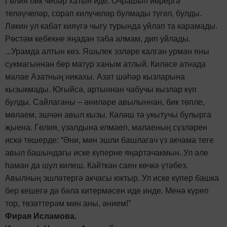
Гөлия бик чибәр хатын иде. Очрашып йөрергә
теләүчеләр, сорап килүчеләр булмады түгел, булды.
Ләкин ул кабат кияүгә чыгу турында уйлап та карамады.
Рөстәм кебекне яңадан таба алмам, дип уйлады.
...Урамда алтын көз. Яшьлек эзләре калган урман яны
сукмагыннан бер матур ханым атлый. Киләсе атнада
малае Азатның никахы. Азат шәһәр кызларына
кызыкмады. Югыйсә, артыннан чабучы кызлар күп
булды. Сайлаганы – әниләре авылыннан, бик төпле,
мөлаем, эшчән авыл кызы. Кәләш тә укытучы булырга
җыена. Гөлия, үзалдына елмаеп, малаеның сүзләрен
искә төшерде: “Әни, мин эшли башлагач үз акчама теге
авыл башындагы иске күперне яңартачакмын. Ул әле
һаман да шул килеш. Кайткан саен көчкә үтәбез.
Авылның эшләтергә акчасы юктыр. Ул иске күпер башка
бер кешегә дә бәла китермәсен иде инде. Менә күреп
тор, төзәттерәм мин аны, әнием!”
Фирая Исламова.