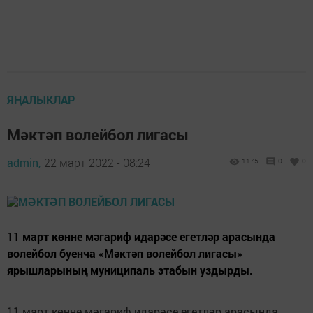
ЯҢАЛЫКЛАР
Мәктәп волейбол лигасы
admin,
22 март 2022 - 08:24
1175
0
0
11 март көнне мәгариф идарәсе егетләр арасында
волейбол буенча «Мәктәп волейбол лигасы»
ярышларының муниципаль этабын уздырды.
11 март көнне мәгариф идарәсе егетләр арасында