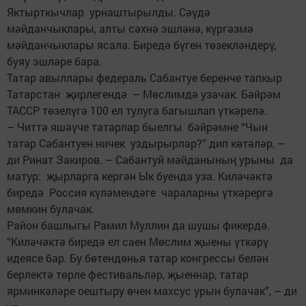
Яктырткычлар урнаштырылды. Сәүдә
мәйданчыклары, алты сәхнә эшләнә, күргәзмә
мәйданчыклары ясала. Биредә бүген төзекләндерү,
буяу эшләре бара.
Татар авыллары федераль Сабантуе беренче тапкыр
Татарстан җирлегендә – Мөслимдә узачак. Бәйрәм
ТАССР төзелүгә 100 ел тулуга багышлап үткәрелә.
– Читтә яшәүче татарлар быелгы бәйрәмне “Чын
татар Сабантуен ничек уздырырлар?” дип көтәләр, –
ди Ринат Закиров. – Сабантуй мәйданының урыны да
матур: җырларга кергән Ык буенда уза. Киләчәктә
биредә Россия күләмендәге чараларны үткәрергә
мөмкин булачак.
Район башлыгы Рамил Муллин да шушы фикердә.
“Киләчәктә биредә ел саен Мөслим җыены үткәрү
идеясе бар. Бу бөтендөнья татар конгрессы белән
берлектә төрле фестивальләр, җыеннар, татар
ярминкәләре оештыру өчен махсус урын булачак”, – ди