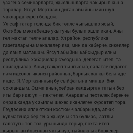
үзәгенә семинарларга, җыелышларга чакырып кына
торалар. Ягсуп Мортазин дигән абыйны мин шул
чакларда күреп белдем.
Ул саф татар телендә бик төпле чыгышлар ясый,
Октябрь мәктәбендә укытучы булып эшли икән. Аны
гел мактап телгә алалар. Ул район, республика
газеталарына мәкаләләр яза, мин дә хәбәрче, хикәяләр
дә язып маташам. Ягсуп абыйны кайсыдыр елны
республика хәбәрчеләр съездына делегат итеп тә
сайладылар. Аның гаҗәеп тынгысыз, сәләтле педагог
һәм идеолог икәнен районның барлык халкы белә иде
инде. Я.Мортазинның бу сыйфатына мин дә бик
сокландым. Әмма аның хәйран калдырган тагын бер
ягы бар иде: ул – пөхтәлек. Аңардагы пөхтәлек беренче
очрашканда ук зыялы шәхес икәнлеген күрсәтеп тора.
Гәүдәсенә ипле яткан костюм-чалбарында, ап-ак
күлмәгендә бер генә җыерчык та булмас, затлы
галстугы төп-төз урынында торыр, пөхтә итеп
кырынган йөзеннән якты нур, тыйнаклык бөркелер.