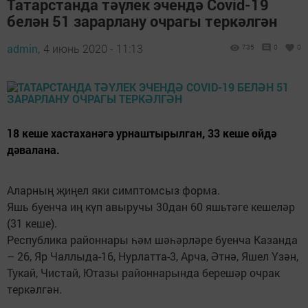
Татарстанда тәүлек эчендә Covid-19
белән 51 зарарлану очрагы теркәлгән
admin,
4 июнь 2020 - 11:13
735
0
0
18 кеше хастаханәгә урнаштырылган, 33 кеше өйдә
дәвалана.
Аларның җиңел яки симптомсыз форма.
Яшь буенча иң күп авыручы 30дан 60 яшьтәге кешеләр
(31 кеше).
Республика районнары һәм шәһәрләре буенча Казанда
– 26, Яр Чаллыда-16, Нурлатта-3, Арча, Әтнә, Яшел Үзән,
Тукай, Чистай, Ютазы районнарында берешәр очрак
теркәлгән.