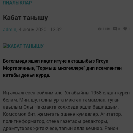
ЯҢАЛЫКЛАР
Кабат танышу
admin,
4 июнь 2020 - 12:32
1156
0
1
Бөгелмәдә яшәп иҗат итүче якташыбыз Ягсуп
Мортазинның “Тормыш мизгелләре” дип исемләнгән
китабы дөнья күрде.
Иң әүвәлгесен сөйлим әле. Ул абыйны 1958 елдан күреп
беләм. Мин, шул елны урта мәктәп тәмамлап, туган
авылым Олы Чакмакта колхозда эшли башладым.
Комсомол бит, җәмәгать эшенә күмделәр. Агитатор,
политинформатор, стена газетасы редакторы,
драмтүгәрәк җитәкчесе, тагын әллә кемнәр. Район