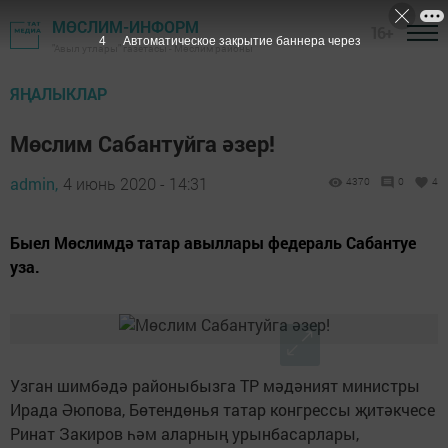
МӨСЛИМ-ИНФОРМ
16+
3
Автоматическое закрытие баннера через
"Авыл утлары" газетасы - Мөслим районы
ЯҢАЛЫКЛАР
Мөслим Сабантуйга әзер!
admin,
4 июнь 2020 - 14:31
4370
0
4
Быел Мөслимдә татар авыллары федераль Сабантуе
уза.
Узган шимбәдә районыбызга ТР мәдәният министры
Ирада Әюпова, Бөтендөнья татар конгрессы җитәкчесе
Ринат Закиров һәм аларның урынбасарлары,