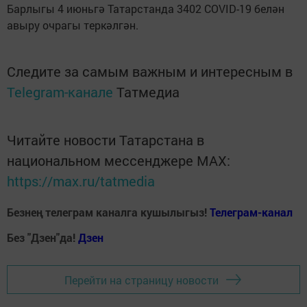
Барлыгы 4 июньгә Татарстанда 3402 COVID-19 белән
авыру очрагы теркәлгән.
Следите за самым важным и интересным в
Telegram-канале
Татмедиа
Читайте новости Татарстана в
национальном мессенджере MАХ:
https://max.ru/tatmedia
Безнең телеграм каналга кушылыгыз!
Телеграм-канал
Без "Дзен"да!
Д
зен
Перейти на страницу новости