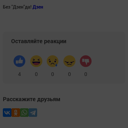
Без "Дзен"да!
Д
зен
Оставляйте реакции
4
0
0
0
0
Расскажите друзьям