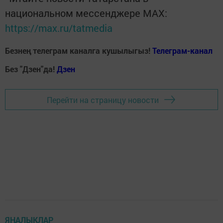
национальном мессенджере MАХ:
https://max.ru/tatmedia
Безнең телеграм каналга кушылыгыз!
Телеграм-канал
Без "Дзен"да!
Д
зен
Перейти на страницу новости
ЯҢАЛЫКЛАР