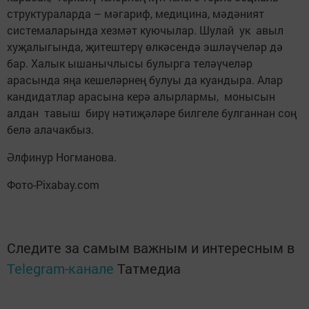
структураларда – мәгариф, медицина, мәдәният
системаларында хезмәт куючылар. Шулай ук авыл
хуҗалыгында, җитештерү өлкәсендә эшләүчеләр дә
бар. Халык ышанычлысы булырга теләүчеләр
арасында яңа кешеләрнең булуы да куандыра. Алар
кандидатлар арасына керә алырлармы, монысын
алдан тавыш бирү нәтиҗәләре билгеле булганнан соң
белә алачакбыз.
Әлфинур Ногманова.
Фото-Pixabay.com
Следите за самым важным и интересным в
Telegram-канале
Татмедиа