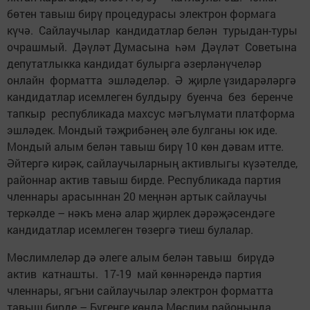
бөтен тавыш бирү процедурасы электрон формага
күчә. Сайлаучылар кандидатлар белән турыдан-туры
очрашмый. Дәүләт Думасына һәм Дәүләт Советына
депутатлыкка кандидат булырга әзерләнүчеләр
онлайн форматта эшләделәр. Ә җирле үзидарәләргә
кандидатлар исемлеген булдыру буенча без беренче
тапкыр республикада махсус мәгълүмати платформа
эшләдек. Мондый тәҗрибәнең әле булганы юк иде.
Мондый алым белән тавыш бирү 10 көн дәвам итте.
Әйтергә кирәк, сайлаучыларның активлыгы күзәтелде,
районнар актив тавыш бирде. Республикада партия
членнары арасыннан 20 меңнән артык сайлаучы
теркәлде – нәкъ менә алар җирлек дәрәҗәсендәге
кандидатлар исемлеген төзергә тиеш булалар.
Мөслимлеләр дә әлеге алым белән тавыш бирүдә
актив катнашты. 17-19 май көннәрендә партия
членнары, ягъни сайлаучылар электрон форматта
тавыш бирде.– Бүгенге көндә Мөслим районында