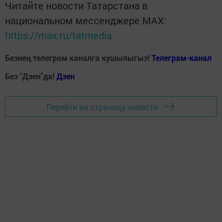
Читайте новости Татарстана в
национальном мессенджере MАХ:
https://max.ru/tatmedia
Безнең телеграм каналга кушылыгыз!
Телеграм-канал
Без "Дзен"да!
Д
зен
Перейти на страницу новости