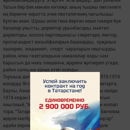
Тагын бер бик мөһим нәтиҗә: аның тышкы пөхтәлеге
иң беренче чиратта эчке пөхтәлегенең чагылышы
булган икән. Шушы ипле генә йөргән кеше гомере буе
балалар укытты, директор урынбасары, мәктәп
директоры, колхоз партоешмасы секретаре, лектор,
пропагандист вазыйфаларын башкарды, хуҗалык
эшләрен, мәдәният, спорт чараларын оештырды,
район, өлкә газеталарына мәкаләләр язды һәм
барысын да нәкъ тиешенчә, җиренә җиткереп үтәде,
район халкына үрнәк итеп куелды.
Тормыш дигән нәрсә бик катлаулы бит ул. 1970-1974
елларда Ягсуп абыйга гаиләсе белән күчеп китәргә,
Баулы, Азнакай районнарында эшләргә туры килде.
1974 елдан Бөгелмә шәһәрендә яши. Туган ягын
онытмый, “Авыл утлары”на иҗат үрнәкләрен юллап
тора, “Татарстан яшьләре” газетасының да, Бөгелмә
җирле матбугатының да даими авторы, “Моңсар”
әдәби берләшмәсенең актив әгъзасы, күптөрле