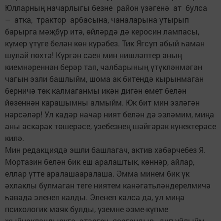
Юлларның начарлыгы безне район үзәгенә ат булса
– атка, трактор арбасына, чаналарына утырып
барырга мәҗбүр итә, өйләрдә дә керосин лампасы,
күмер үтүге белән көн күрәбез. Тик Ягсуп абый һаман
шулай пөхтә! Күргән саен мин нишләптер аның
киемнәреннән берәр тап, чалбарының үтүкләнмәгән
чагын эзли башлыйм, шома ак битендә кырынмаган
берничә төк калмаганмы икән дигән өмет белән
йөзеннән карашымны алмыйм. Юк бит мин эзләгән
нәрсәләр! Ул кадәр начар ният белән дә эзләмим, миңа
аны аскарак төшерәсе, үзебезнең шәйгәрәк күнектерәсе
килә.
Мин редакциядә эшли башлагач, актив хәбәрчебез Я.
Мортазин белән бик еш аралаштык, көннәр, айлар,
еллар үтте аралашааралаша. Әмма минем бик үк
әхлаклы булмаган теге ниятем канәгатьләндерелмичә
һавада эленеп калды. Эленеп калса да, ул миңа
психологик маяк булды, үземне әзме-күпме
җыйнакландыруга этәргеч ясагандыр, дип уйлыйм.