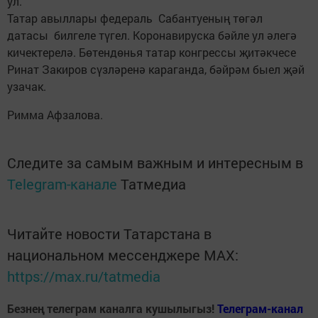
ул.
Татар авыллары федераль Сабантуеның төгәл
датасы билгеле түгел. Коронавируска бәйле ул әлегә
кичектерелә. Бөтендөнья татар конгрессы җитәкчесе
Ринат Закиров сүзләренә караганда, бәйрәм быел җәй
узачак.
Римма Афзалова.
Следите за самым важным и интересным в
Telegram-канале
Татмедиа
Читайте новости Татарстана в
национальном мессенджере MАХ:
https://max.ru/tatmedia
Безнең телеграм каналга кушылыгыз!
Телеграм-канал