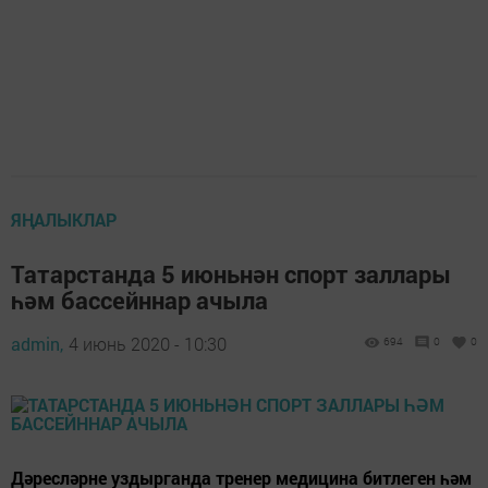
ЯҢАЛЫКЛАР
Татарстанда 5 июньнән спорт заллары
һәм бассейннар ачыла
admin,
4 июнь 2020 - 10:30
694
0
0
Дәресләрне уздырганда тренер медицина битлеген һәм