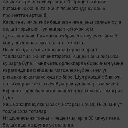
Ачык кәстрүлдә пешергәндә 20 процент тирәсе
витамин юкка чыга. Ябып пешергәндә бу сан 5
проценттан артмый.
Киселгән лимон кибә башлаган икән, аны салкын суга
салып торыгыз – ул яңарып китәчәк һәм
сусылланачак. Лимоннан күбрәк сок алу өчен, аны 5
минутка кайнар суга салып тотыгыз.
Пешергәндә татлы борычның орлыкларын
ташламагыз. Җыеп киптерегез. Кышын аны ризыкка
кушарга була. Чынлыкта, орлыкларда борычның үзенә
караганда да файдалы матдәләр күбрәк һәм ул
ризыкка искитмәле хуш ис бирә. Шул рәвешле бик күп
орлыкларны тәмләткеч буларак кулланырга мөмкин.
Берничә төрле балыктан кайнатылган шулпа тәмлерәк
була.
Яшь бәрәңгене, яхшырак чи-старсын өчен, 15-20 минут
тозлы суда тоталар.
Ит шулпасына тозны – пешеп чыгарга 30 минут кала,
балык ашына шунда ук салалар.