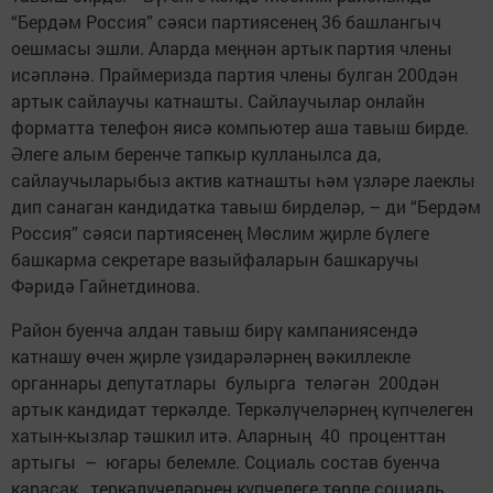
“Бердәм Россия” сәяси партиясенең 36 башлангыч
оешмасы эшли. Аларда меңнән артык партия члены
исәпләнә. Праймеризда партия члены булган 200дән
артык сайлаучы катнашты. Сайлаучылар онлайн
форматта телефон яисә компьютер аша тавыш бирде.
Әлеге алым беренче тапкыр кулланылса да,
сайлаучыларыбыз актив катнашты һәм үзләре лаеклы
дип санаган кандидатка тавыш бирделәр, – ди “Бердәм
Россия” сәяси партиясенең Мөслим җирле бүлеге
башкарма секретаре вазыйфаларын башкаручы
Фәридә Гайнетдинова.
Район буенча алдан тавыш бирү кампаниясендә
катнашу өчен җирле үзидарәләрнең вәкиллекле
органнары депутатлары булырга теләгән 200дән
артык кандидат теркәлде. Теркәлүчеләрнең күпчелеген
хатын-кызлар тәшкил итә. Аларның 40 проценттан
артыгы – югары белемле. Социаль состав буенча
карасак, теркәлүчеләрнең күпчелеге төрле социаль