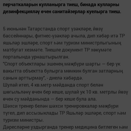
перчаткаларын кулланырга тиеш, бинада кулларны
дезинфекцияләү өчен санитайзерлар куелырга тиеш.
5 июньнән Татарстанда спорт үзәкләре, йөзү
бассейннары, фитнес-үзәкләр ачыла, дип хәбәр итә ТР
яшьләр эшләре, спорт һәм туризм министрлыгының
матбугат хезмәте. Тиешле документ ТР хөкүмәте
порталында урнаштырылган.
"Спорт объектлары эшенең мәҗбүри шарты — бер үк
вакытта объектта булырга мөмкин булган затларның
санын арттырмау", - диелә хәбәрдә.
Шулай итеп, 4 кв.метр мәйданда спорт белән
шөгыльләнү өчен бер кеше, шулай ук 10 кв. метрлы йөзү
өчен су мәйданында — бер кеше була ала.
Шәхси тренер белән шәхси тренировкалар мәҗбүри
түгел, дип ассызыклады ТР Яшьләр эшләре, спорт һәм
туризм министры.
Дәресләрне уздырганда тренер медицина битлеген һәм