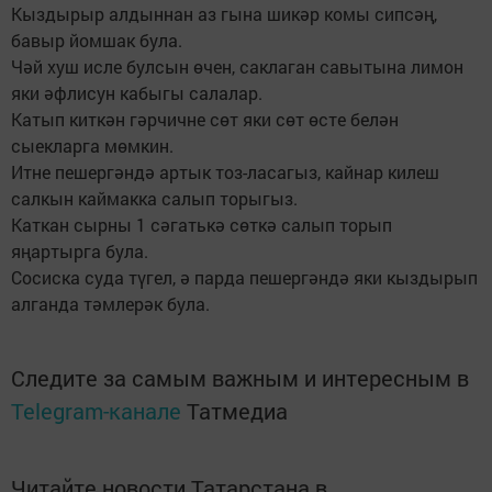
Кыздырыр алдыннан аз гына шикәр комы сипсәң,
бавыр йомшак була.
Чәй хуш исле булсын өчен, саклаган савытына лимон
яки әфлисун кабыгы салалар.
Катып киткән гәрчичне сөт яки сөт өсте белән
сыекларга мөмкин.
Итне пешергәндә артык тоз-ласагыз, кайнар килеш
салкын каймакка салып торыгыз.
Каткан сырны 1 сәгатькә сөткә салып торып
яңартырга була.
Сосиска суда түгел, ә парда пешергәндә яки кыздырып
алганда тәмлерәк була.
Следите за самым важным и интересным в
Telegram-канале
Татмедиа
Читайте новости Татарстана в