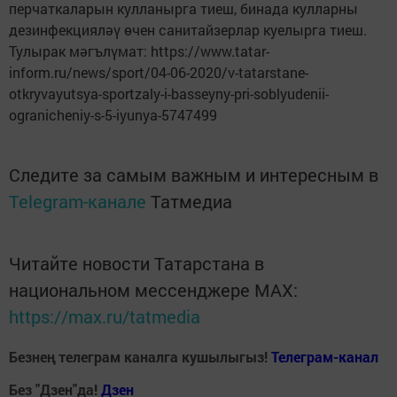
перчаткаларын кулланырга тиеш, бинада кулларны
дезинфекцияләү өчен санитайзерлар куелырга тиеш.
Тулырак мәгълүмат: https://www.tatar-
inform.ru/news/sport/04-06-2020/v-tatarstane-
otkryvayutsya-sportzaly-i-basseyny-pri-soblyudenii-
ogranicheniy-s-5-iyunya-5747499
Следите за самым важным и интересным в
Telegram-канале
Татмедиа
Читайте новости Татарстана в
национальном мессенджере MАХ:
https://max.ru/tatmedia
Безнең телеграм каналга кушылыгыз!
Телеграм-канал
Без "Дзен"да!
Д
зен