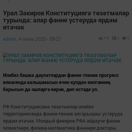
Урал Закиров Конституциягә төзәтмәләр
турында: алар фәнне үстерүдә ярдәм
итәчәк
admin,
4 июнь 2020 - 09:27
710
0
0
Илебез башка дәүләтләрдән фәнни-техник прогресс
өлкәсендә калышмасын өчен кулдан килгәннең
барысын да эшләргә кирәк, дип өстәде ул.
РФ Конституциясенә төзәтмәләр илебез
территориясендә фәнни-техник алгарышны үстерүдә
ярдәм итәчәк. Мондый фикерне РФА әйдәүче фәнни
хезмәткәре, физика-математика фәннәре докторы,