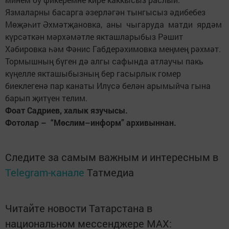
Язмаларны басарга әзерләгән тынгысыз әдибебез
Мөҗәһит Әхмәтҗановка, аны чыгаруда матди ярдәм
күрсәткән мәрхәмәтле якташларыбыз Рәшит
Хәбировка һәм Фәнис Габдерәхимовка меңмең рәхмәт.
Тормышның бүген дә алгы сафында атлаучы пакь
күңелле якташыбызның бер гасырлык гомер
биеклегенә пар канаты Илүсә белән арымыйча гына
барып җитүен телим.
Фоат Садриев, халык язучысы.
Фотолар – “Мөслим–информ” архивыннан.
Следите за самым важным и интересным в
Telegram-канале
Татмедиа
Читайте новости Татарстана в
национальном мессенджере MАХ: