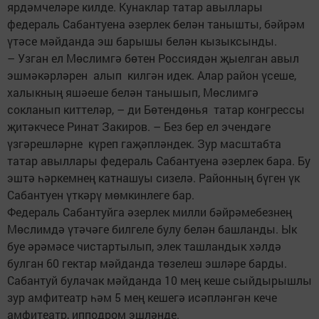
ярдәмчеләре килде. Кунаклар татар авыллары
федераль Сабантуена әзерлек белән танышты, бәйрәм
үтәсе мәйданда эш барышы белән кызыксынды.
– Узган ел Мөслимгә бөтен Россиядән җыелган авыл
эшмәкәрләрен алып килгән идек. Алар район үсеше,
халыкның яшәеше белән танышып, Мөслимгә
сокланып киттеләр, – ди Бөтендөнья татар конгрессы
җитәкчесе Ринат Закиров. – Без бер ел эчендәге
үзгәрешләрне күреп гаҗәпләндек. Зур масштабта
татар авыллары федераль Сабантуена әзерлек бара. Бу
эштә һәркемнең катнашуы сизелә. Районның бүген үк
Сабантуен үткәрү мөмкинлеге бар.
Федераль Сабантуйга әзерлек милли бәйрәмебезнең
Мөслимдә үтәчәге билгеле булу белән башланды. Ык
буе әрәмәсе чистартылып, элек ташландык хәлдә
булган 60 гектар мәйданда төзелеш эшләре барды.
Сабантуй булачак мәйданда 10 мең кеше сыйдырышлы
зур амфитеатр һәм 5 мең кешегә исәпләнгән кече
амфитеатр, ипподром эшләнде.