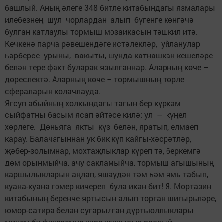
башлый. Аның әлеге 348 битле китабындагы язмалары
илебезнең шул чорлардан алып бүгенге көнгәчә
булган катлаулы тормыш мозаикасын тәшкил итә.
Кечкенә парча рәвешендәге истәлекләр, уйланулар
һәрберсе урыны, вакыты, шунда катнашкан кешеләре
белән тере факт буларак язылганнар. Аларның көче –
дөреслектә. Аларның көче – тормышның төрле
сфераларын колачлауда.
Ягсуп абыйның холкындагы тагын бер күркәм
сыйфатны басым ясап әйтәсе килә: ул – күңел
хөрлеге. Дөньяга якты күз белән, яратып, елмаеп
карау. Балачагыннан ук бик күп кайгы-хәсрәтләр,
җәбер-золымнар, мохтаҗлыклар күреп тә, беркемгә
дөм орынмыйча, ачу сакламыйча, тормыш агышының
каршылыкларын аңлап, яшәүдән тәм һәм ямь табып,
куана-куана гомер кичереп була икән бит! Я. Мортазин
китабының беренче яртысын алып торган шигырьләре,
юмор-сатира белән сугарылган дүртьюллыклары
минем бу фикеремне кире каккысыз раслый.