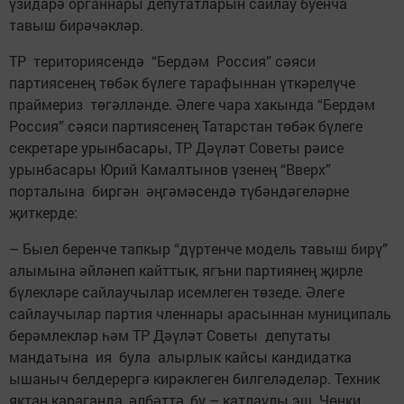
үзидарә органнары депутатларын сайлау буенча
тавыш бирәчәкләр.
ТР териториясендә “Бердәм Россия” сәяси
партиясенең төбәк бүлеге тарафыннан үткәрелүче
праймериз төгәлләнде. Әлеге чара хакында “Бердәм
Россия” сәяси партиясенең Татарстан төбәк бүлеге
секретаре урынбасары, ТР Дәүләт Советы рәисе
урынбасары Юрий Камалтынов үзенең “Вверх”
порталына биргән әңгәмәсендә түбәндәгеләрне
җиткерде:
– Быел беренче тапкыр “дүртенче модель тавыш бирү”
алымына әйләнеп кайттык, ягъни партиянең җирле
бүлекләре сайлаучылар исемлеген төзеде. Әлеге
сайлаучылар партия членнары арасыннан муниципаль
берәмлекләр һәм ТР Дәүләт Советы депутаты
мандатына ия була алырлык кайсы кандидатка
ышаныч белдерергә кирәклеген билгеләделәр. Техник
яктан караганда, әлбәттә, бу – катлаулы эш. Чөнки