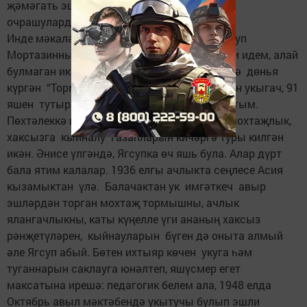
җәмәгать эшләре алып бара, мәктәпләрдә
очрашуларда катнаша.
Инде мәкаләмнең исеменә килик. Мин Ягсуп
Мортазинны үземнән ким белмим дип яши идем, алай
булмаган икән шул. Аның күптән түгел генә дөнья
күргән “Тормыш мизгелләре” дигән китабын укыгач, 91
яшен тутырган Я. Мортазинны яңадан ачтым.
Пөхтәлеккә ирешкәнче аңа әле ятимлек, мохтаҗлык,
хаксызга кыйналу газапларын кичәргә туры килгән
икән. Әнисе үлгәндә, Ягсупка өч яшь була. Алар дүрт
бала ятим калалар. 1936 елгы ачлыкта сеңлесе Асия
кызамыктан үлә. Балачактан ук имгәткеч авыр
эшләрдән торган мохтаҗ тормышны, ачлык
ялангачлыкны, каты күңелле үги ананың хаксыз
рәнҗетүләрен, кыйнауларын бүген дә оныта алмый
әле Ягсуп абый. Бөтен ихтыяр көчен укуга һәм
туганнарын саклауга юнәлтеп, яшүсмер егет
максатына ирешә: педагогик белем ала, 1948 елда
Октябрь авыл мәктәбендә укытучы булып эшли