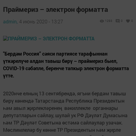
Праймериз – электрон форматта
admin,
4 июнь 2020 - 13:27
1293
0
0
"Бердәм Россия” сәяси партиясе тарафыннан
үткәрелүче алдан тавыш бирү – праймериз быел,
COVID-19 сәбәпле, беренче тапкыр электрон форматта
үтте.
2020нче елның 13 сентябрендә, ягъни бердәм тавыш
бирү көнендә Татарстанда Республика Президентын
һәм авыл җирлекләренең вәкиллекле органнары
депутатларын сайлау, шулай ук РФ Дәүләт Думасына
һәм ТР Дәүләт Советына өстәмә сайлаулар узачак.
Мөслимлеләр бу көнне ТР Президентын һәм җирле