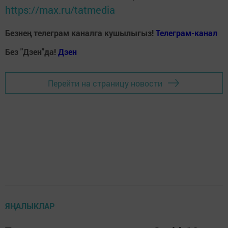
https://max.ru/tatmedia
Безнең телеграм каналга кушылыгыз!
Телеграм-канал
Без "Дзен"да!
Д
зен
Перейти на страницу новости
ЯҢАЛЫКЛАР