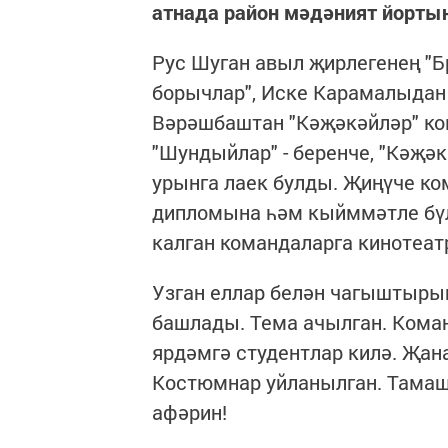
атнада район мәдәният йорты
Рус Шуган авыл җирлегенең "Б
борычлар", Иске Карамалыдан
Вәрәшбаштан "Кәҗәкәйләр" ко
"Шундыйлар" - беренче, "Кәҗәк
урынга лаек булды. Җиңүче ко
дипломына һәм кыйммәтле бүл
калган командаларга кинотеа
Узган еллар белән чагыштырып,
башлады. Тема ачылган. Кома
ярдәмгә студентлар килә. Җан
Костюмнар уйланылган. Тамаш
афәрин!