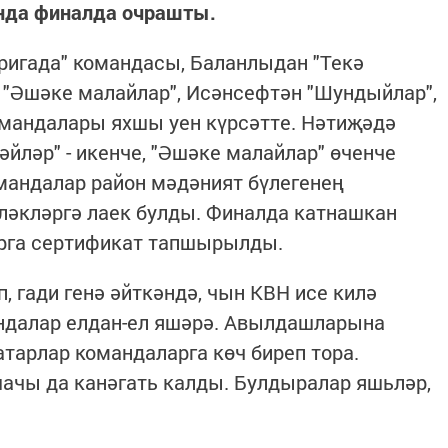
нда финалда очрашты.
ригада" командасы, Баланлыдан "Текә
 "Әшәке малайлар", Исәнсефтән "Шундыйлар",
мандалары яхшы уен күрсәтте. Нәтиҗәдә
әйләр" - икенче, "Әшәке малайлар" өченче
мандалар район мәдәният бүлегенең
әкләргә лаек булды. Финалда катнашкан
трга сертификат тапшырылды.
 гади генә әйткәндә, чын КВН исе килә
ндалар елдан-ел яшәрә. Авылдашларына
атарлар командаларга көч биреп тора.
ачы да канәгать калды. Булдыралар яшьләр,