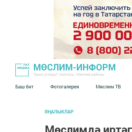
МӨСЛИМ-ИНФОРМ
"Авыл утлары" газетасы - Мөслим районы
Баш бит
Фотогалерея
Мөслим ТВ
ЯҢАЛЫКЛАР
Мөслимдә иртәг