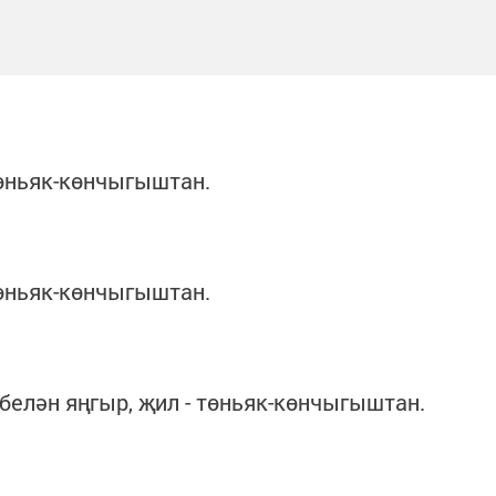
 көньяк-көнчыгыштан.
 көньяк-көнчыгыштан.
 белән яңгыр, җил - төньяк-көнчыгыштан.