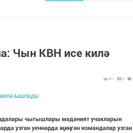
а: Чын КВН исе килә
811
0
андалары чыгышлары мәдәният учакларын
рда узган уеннарда җиңгән командалар узган