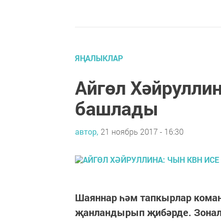
ЯҢАЛЫКЛАР
Айгөл Хәйруллин
башлады
автор,
21 ноябрь 2017 - 16:30
Шаяннар һәм тапкырлар ком
җанландырып җибәрде. Зонала