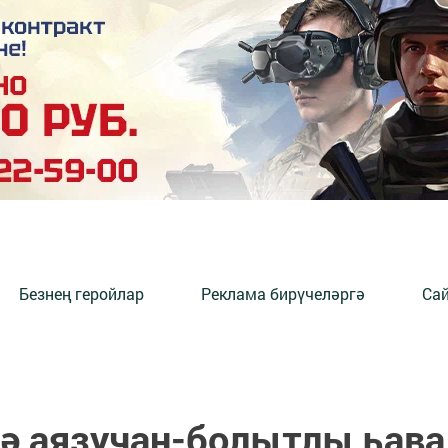
Безнең геройлар
Реклама бирүчеләргә
Сай
ә аязучан-болытлы һава