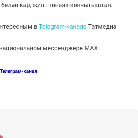
 белән кар, җил - төньяк-көнчыгыштан.
интересным в
Telegram-канале
Татмедиа
в национальном мессенджере MАХ:
Телеграм-канал