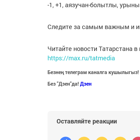
-1, +1, аязучан-болытлы, урыны
Следите за самым важным и 
Читайте новости Татарстана 
https://max.ru/tatmedia
Безнең телеграм каналга кушылыгыз!
Без "Дзен"да!
Д
зен
Оставляйте реакции