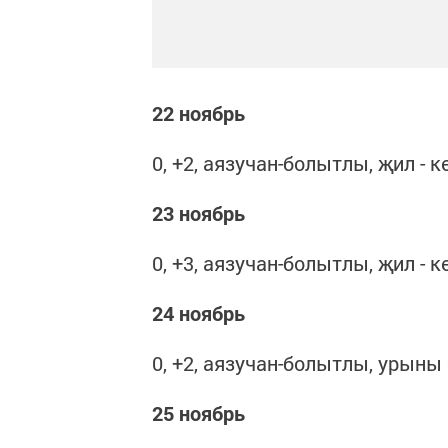
22 ноябрь
0, +2, аязучан-болытлы, җил -
23 ноябрь
0, +3, аязучан-болытлы, җил -
24 ноябрь
0, +2, аязучан-болытлы, урыны
25 ноябрь