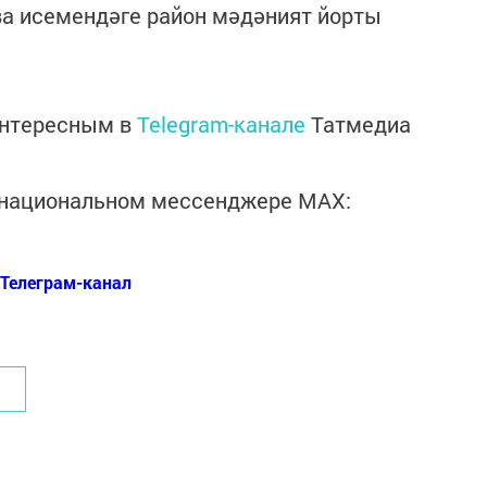
ва исемендәге район мәдәният йорты
интересным в
Telegram-канале
Татмедиа
в национальном мессенджере MАХ:
Телеграм-канал