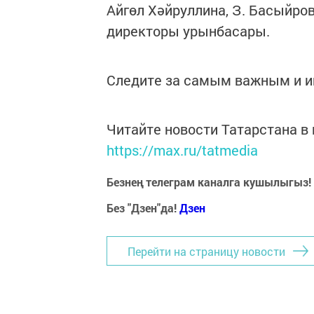
Айгөл Хәйруллина, З. Басыйро
директоры урынбасары.
Следите за самым важным и 
Читайте новости Татарстана 
https://max.ru/tatmedia
Безнең телеграм каналга кушылыгыз!
Без "Дзен"да!
Д
зен
Перейти на страницу новости