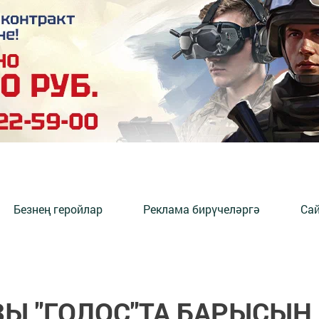
Безнең геройлар
Реклама бирүчеләргә
Сай
 "ГОЛОС"ТА БАРЫСЫН