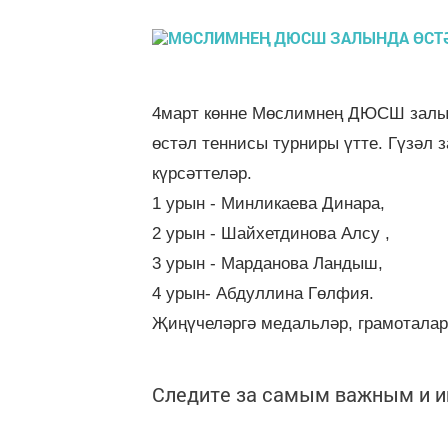
4март көнне Мөслимнең ДЮСШ залынд
өстәл теннисы турниры үтте. Гүзәл
күрсәттеләр.
1 урын - Минликаева Динара,
2 урын - Шайхетдинова Алсу ,
3 урын - Марданова Ландыш,
4 урын- Абдуллина Гөлфия.
Җиңүчеләргә медальләр, грамоталар
Следите за самым важным и 