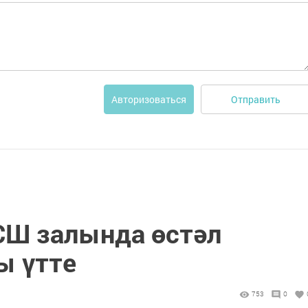
Отправить
Авторизоваться
Ш залында өстәл
ы үтте
753
0