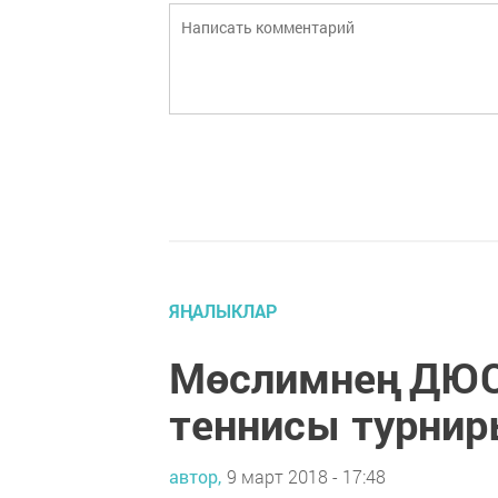
ЯҢАЛЫКЛАР
Мөслимнең ДЮС
теннисы турнир
автор,
9 март 2018 - 17:48