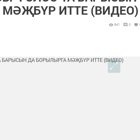
 МӘҖБҮР ИТТЕ (ВИДЕО)
841
0