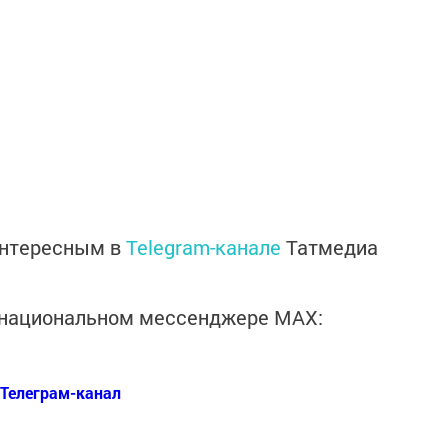
интересным в
Telegram-канале
Татмедиа
в национальном мессенджере MАХ:
Телеграм-канал