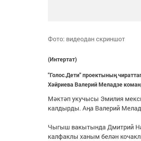
Фото: видеодан скриншот
(Интертат)
"Голос.Дети" проектының чират
Хәйриева Валерий Меладзе коман
Мәктәп укучысы Эмилия мекс
калдырды. Аңа Валерий Меладз
Чыгыш вакытында Дмитрий На
калфаклы ханым белән кочак