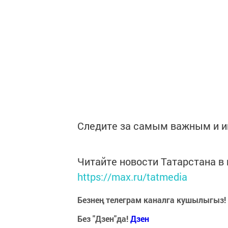
Следите за самым важным и 
Читайте новости Татарстана 
https://max.ru/tatmedia
Безнең телеграм каналга кушылыгыз!
Без "Дзен"да!
Д
зен