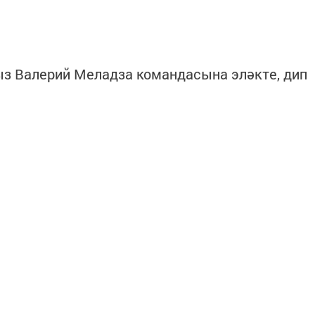
ыз Валерий Меладза командасына эләкте, дип