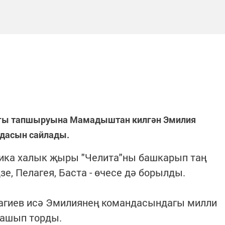
тагы тапшыруына Мамадыштан килгән Эмилия
дасын сайлады.
ика халык җыры "Челита"ны башкарып таң
е, Пелагея, Баста - өчесе дә борылды.
гиев исә Эмилиянең командасындагы милли
лашып торды.