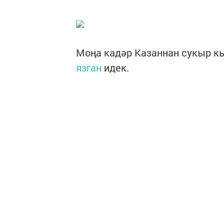
Моңа кадәр Казаннан сукыр к
язган
идек.