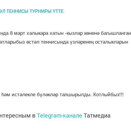
а 8 март халыкара хатын -кызлар көненә багышланган
 затларыбыз өстәл теннисында үзләренең осталыкларын
 һәм истәлекле бүләкләр тапшырылды. Котлыйбыз!!!
интересным в
Telegram-канале
Татмедиа