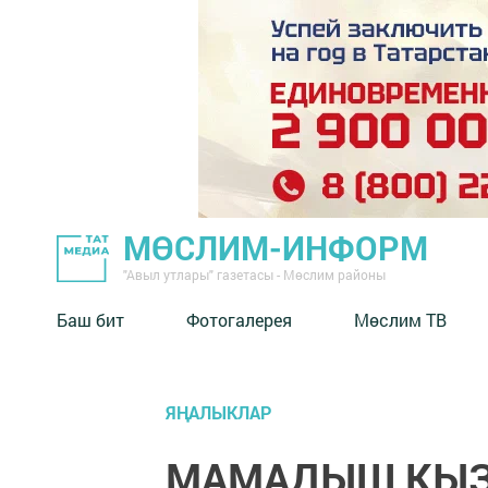
МӨСЛИМ-ИНФОРМ
"Авыл утлары" газетасы - Мөслим районы
Баш бит
Фотогалерея
Мөслим ТВ
ЯҢАЛЫКЛАР
МАМАДЫШ КЫЗЫ