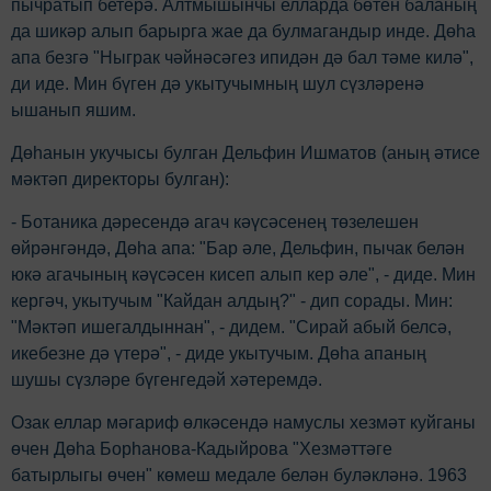
пычратып бетерә. Алтмышынчы елларда бөтен баланың
да шикәр алып барырга жае да булмагандыр инде. Дөһа
апа безгә "Ныграк чәйнәсәгез ипидән дә бал тәме килә",
ди иде. Мин бүген дә укытучымның шул сүзләренә
ышанып яшим.
Дөһанын укучысы булган Дельфин Ишматов (аның әтисе
мәктәп директоры булган):
- Ботаника дәресендә агач кәүсәсенең төзелешен
өйрәнгәндә, Дөһа апа: "Бар әле, Дельфин, пычак белән
юкә агачының кәүсәсен кисеп алып кер әле", - диде. Мин
кергәч, укытучым "Кайдан алдың?" - дип сорады. Мин:
"Мәктәп ишегалдыннан", - дидем. "Сирай абый белсә,
икебезне дә үтерә", - диде укытучым. Дөһа апаның
шушы сүзләре бүгенгедәй хәтеремдә.
Озак еллар мәгариф өлкәсендә намуслы хезмәт куйганы
өчен Дөһа Борhанова-Кадыйрова "Хезмәттәге
батырлыгы өчен" көмеш медале белән буләкләнә. 1963