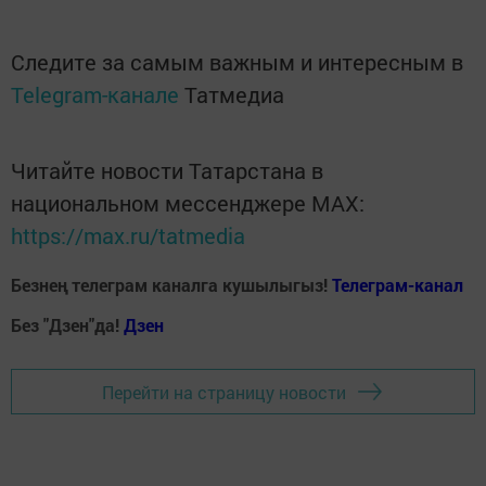
Следите за самым важным и интересным в
Telegram-канале
Татмедиа
Читайте новости Татарстана в
национальном мессенджере MАХ:
https://max.ru/tatmedia
Безнең телеграм каналга кушылыгыз!
Телеграм-канал
Без "Дзен"да!
Д
зен
Перейти на страницу новости