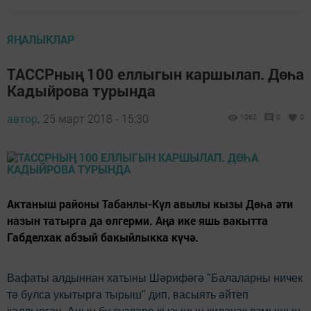
ЯҢАЛЫКЛАР
ТАССРның 100 еллыгын каршылап. Дөһа
Кадыйрова турында
автор,
25 март 2018 - 15:30
1062
0
0
Актаныш районы Табанлы-Күл авылы кызы Дөһа әти
назын татырга да өлгерми. Аңа ике яшь вакытта
Габделхак абзый бакыйлыкка күчә.
Вафаты алдыннан хатыны Шәрифәгә "Балаларны ничек
тә булса укытырга тырыш" дип, васыять әйтеп