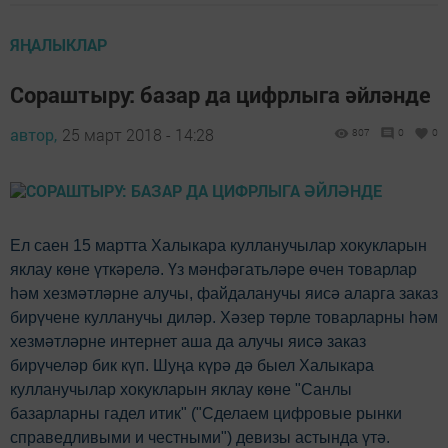
ЯҢАЛЫКЛАР
Сораштыру: базар да цифрлыга әйләнде
автор,
25 март 2018 - 14:28
807
0
0
Ел саен 15 мартта Халыкара кулланучылар хокукларын
яклау көне үткәрелә. Үз мәнфәгатьләре өчен товарлар
һәм хезмәтләрне алучы, файдаланучы яисә аларга заказ
бирүчене кулланучы диләр. Хәзер төрле товарларны һәм
хезмәтләрне интернет аша да алучы яисә заказ
бирүчеләр бик күп. Шуңа күрә дә быел Халыкара
кулланучылар хокукларын яклау көне "Санлы
базарларны гадел итик" ("Сделаем цифровые рынки
справедливыми и честными") девизы астында үтә.