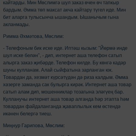
кайтарды. Мин Мөслимгә шул заказ өчен өч тапкыр
бардым. Әмма төп максат акча кайтару түгел иде. Мин
бит аларга тулысынча ышандым. Ышанычым гына
акланмады.
Римма Әхмәтова, Мөслим:
- Телефоным бик иске иде. Иптәш кызым: "Йөрмә инде
шул иске белән", - дип, интернет аша телефон сатып
алырга заказ җибәрде. Телефон килде. Бу көнгә кадәр
шуны кулланам. Алай сыйфатына зарланган юк.
Товардан да, хезмәт күрсәтүдән дә риза калдым. Әмма
хәзерге заманда сак булырга кирәк. Интернет аша товар
сатып алам дип, мошенниклар тозагына эләгүең бар.
Кулланучы интернет аша товар алганда һәр этапта һәм
товардан файдаланганда җаваплылык кем өстендә
икәнен белергә тиеш.
Миңнур Гарипова, Мөслим: