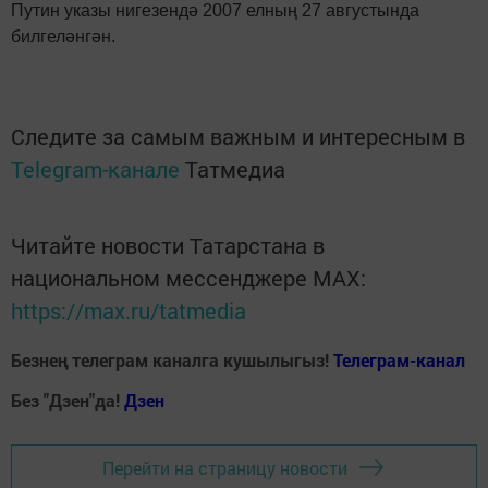
Путин указы нигезендә 2007 елның 27 августында
билгеләнгән.
Следите за самым важным и интересным в
Telegram-канале
Татмедиа
Читайте новости Татарстана в
национальном мессенджере MАХ:
https://max.ru/tatmedia
Безнең телеграм каналга кушылыгыз!
Телеграм-канал
Без "Дзен"да!
Д
зен
Перейти на страницу новости