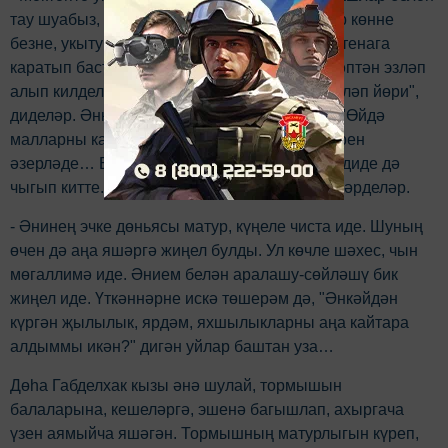
тау шуабыз, чалбарлар юешләнеп бетте. Бер көнне
безне, укытучылар бүлмәсенә алып кереп, стенага
каратып бастырып куйдылар. Әнкәйне мәктәптән эзләп
алып килделәр. "Дөһа апа, кара малаең нишләп йөри",
диделәр. Әнкәй, әзрәк карап торганнан соң, "Өйдә
малларны карады, су алып кайтты, дәресләрен
әзерләде… Бала-чага уйнарга тиеш инде", - диде дә
чыгып китте. Шуннан соң барыбызны да җибәрделәр.
- Әнинең эчке дөньясы матур, күңеле чиста иде. Шуның
өчен дә аңа яшәргә жиңел булды. Ул көчле шәхес, чын
мөгаллимә иде. Әнием белән аралашу-сөйләшү бик
жиңел иде. Үткәннәрне искә төшерәм дә, "Әнкәйдән
күргән җылылык, ярдәм, яхшылыкларны аңа кайтара
алдыммы икән?" дигән уйлар баштан уза…
Дөһа Габделхак кызы әнә шулай, тормышын
балаларына, кешеләргә, эшенә багышлап, ахыргача
үзен аямыйча яшәгән. Тормышның матурлыгын күреп,