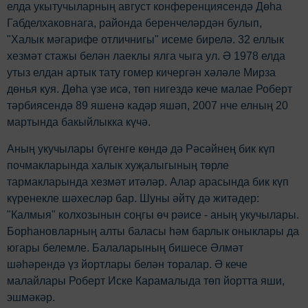
елда укытучыларның август конференциясендә Дөһа
Габделхаковнага, районда беренчеләрдән булып,
"Халык мәгарифе отличнигы" исеме бирелә. 32 еллык
хезмәт стажы белән лаеклы ялга чыга ул. Ә 1978 елда
утыз елдан артык тату гомер кичергән хәләле Мирза
дөнья куя. Дөһа үзе исә, төп нигездә кече малае Роберт
тәрбиясендә 89 яшенә кадәр яшәп, 2007 нче елның 20
мартында бакыйлыкка күчә.
Аның укучылары бүгенге көндә дә Рәсәйнең бик күп
почмакларында халык хуҗалыгының төрле
тармакларында хезмәт итәләр. Алар арасында бик күп
күренекле шәхесләр бар. Шуны әйтү дә житәдер:
"Калмыя" колхозынын соңгы өч рәисе - аның укучылары.
Борһановларның алты баласы hәм барлык оныклары да
югары белемле. Балаларының бишесе Әлмәт
шәhәрендә үз йортлары белән торалар. Ә кече
малайлары Роберт Иске Карамалыда төп йортта яши,
эшмәкәр.