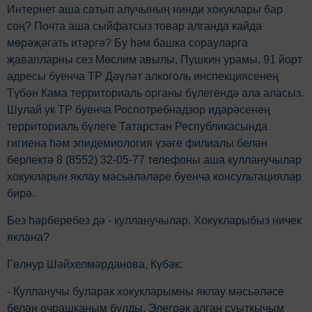
Интернет аша сатып алучының нинди хокуклары бар
соң? Почта аша сыйфатсыз товар алганда кайда
мөрәҗәгать итәргә? Бу һәм башка сорауларга
җавапларны сез Мөслим авылы, Пушкин урамы, 91 йорт
адресы буенча ТР Дәүләт алкоголь инспекциясенең
Түбән Кама территориаль органы бүлегендә ала аласыз.
Шулай ук ТР буенча Роспотребнадзор идарәсенең
территориаль бүлеге Татарстан Республикасында
гигиена һәм эпидемиология үзәге филиалы белән
берлектә 8 (8552) 32-05-77 телефоны аша кулланучылар
хокукларын яклау мәсьәләләре буенча консультацияләр
бирә.
Без һәрберебез дә - кулланучылар. Хокукларыбыз ничек
яклана?
Гөлнур Шәйхелмәрданова, Күбәк:
- Кулланучы буларак хокукларымны яклау мәсьәләсе
белән очрашканым булды. Элегрәк алган суыткычым