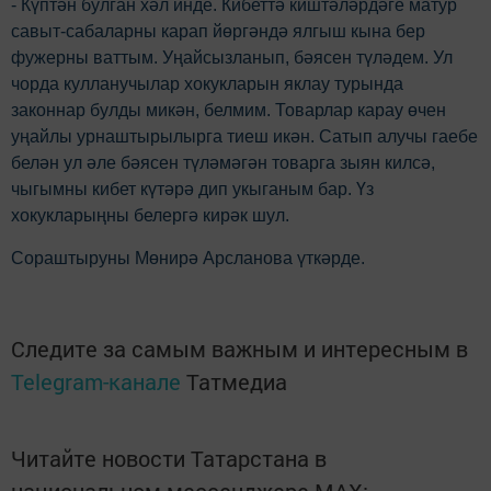
- Күптән булган хәл инде. Кибеттә киштәләрдәге матур
савыт-сабаларны карап йөргәндә ялгыш кына бер
фужерны ваттым. Уңайсызланып, бәясен түләдем. Ул
чорда кулланучылар хокукларын яклау турында
законнар булды микән, белмим. Товарлар карау өчен
уңайлы урнаштырылырга тиеш икән. Сатып алучы гаебе
белән ул әле бәясен түләмәгән товарга зыян килсә,
чыгымны кибет күтәрә дип укыганым бар. Үз
хокукларыңны белергә кирәк шул.
Сораштыруны Мөнирә Арсланова үткәрде.
Следите за самым важным и интересным в
Telegram-канале
Татмедиа
Читайте новости Татарстана в