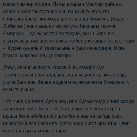
мөгаллимнәр булган. Язмышларын Мөслим районы
белән бәйләгән туганнарын гына әйтү дә җитә.
Гайнелгыйлем - колхозлашу чорында Коммуна (Карл
Либкхнет) авылына нигез салучы hәм аны төзүче,
Әмирҗан - Күбәк мәктәбен төзүче, аның беренче
укытучысы hәм шул ук вакытта беренче директоры, Һади
- "Күмәк хуҗалык" газетасының баш мөхәррире, Иске
Вәрәш мәктәбенең директоры.
Дөһа, авырлыкларга карамыйча, гомере буе
туганнарының балаларына: каләм, дәфтәр, китаплар,
уку әсбаплары белән ярдәм итә, нәселен гыйлемле итү
өчен тырыша.
- Ул гына да түгел, Дөһа апа, ипи булмаганда ипигә кадәр
алып килә иде. Безне, үз балалары кебек тиң күреп,
шушы бәләкәй йортта ишле бала янына сыйдырып,
ничек тә булса белемле булсыннар дип тырышты, - дип
искә алалар аны туганнары.