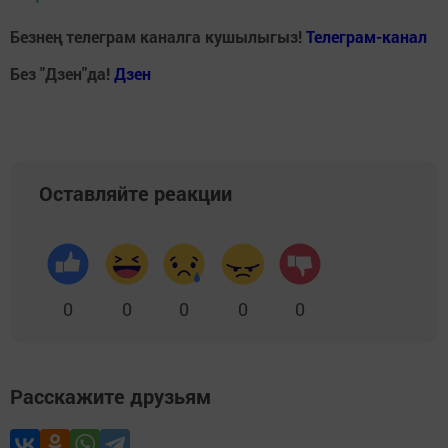
Безнең телеграм каналга кушылыгыз!
Телеграм-канал
Без "Дзен"да!
Д
зен
Оставляйте реакции
0
0
0
0
0
Расскажите друзьям