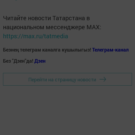
Читайте новости Татарстана в
национальном мессенджере MАХ:
https://max.ru/tatmedia
Безнең телеграм каналга кушылыгыз!
Телеграм-канал
Без "Дзен"да!
Д
зен
Перейти на страницу новости