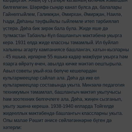
калдырган. Аның бу сүзләре кызының киләчәк язмышын
билгеләгән. Шәрифә сыңар канат булса да, балалары
Гайнелгыйлем, Галимҗан, Әмирхан, Әмирҗан, Наилә,
Һади, Дөһаны тәүфыйклы гыйлемле итеп тәрбияләп
үстерә. Дөһа бик зирәк бала була. Жиде яше дә
тулмастан Табанлы-Күл башлангыч мәктәбенә укырга
керә. 1931 елда жиде классны тәмамлый. Ил буйлап
халыкны агарту кампаниясе башлангач, хатын-кызларны
- 45 яшькә, ирләрне 55 яшькә кадәр мәҗбүри укырга hәм
язарга өйрәтү өчен, авылда кичке мәктәп оештырыла.
Авыл советы укый-яза белүче кешеләрдән
культармеецлар сайлап ала. Дөһа да ике ел
культармеецлар составында укыта. Минзәлә педагогия
техникумын тәмамлап, башлангыч мәктәп укытучысы
hәм зоотехник белгечлеге ала. Дөһа, жиңен сызганып,
укыту эшенә керешә. 1938-1940 елларда Тойгелде
жидееллык мәктәбендә башлангыч классларны укыта.
Олы малае Рәшит әнисе сөйләгәннәрне бүген дә
хәтерли: