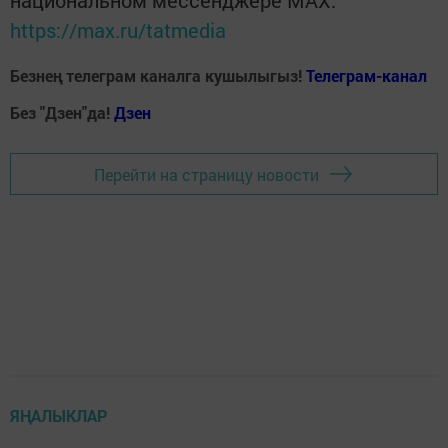
национальном мессенджере MАХ:
https://max.ru/tatmedia
Безнең телеграм каналга кушылыгыз!
Телеграм-канал
Без "Дзен"да!
Д
зен
Перейти на страницу новости
ЯҢАЛЫКЛАР