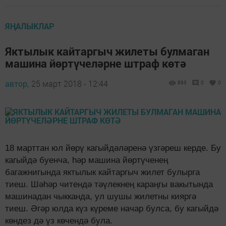
ЯҢАЛЫКЛАР
Яктылык кайтаргыч жилеты булмаган
машина йөртүчеләрне штраф көтә
автор,
25 март 2018 - 12:44
893
0
0
18 марттан юл йөрү кагыйдәләренә үзгәреш керде. Бу
кагыйдә буенча, һәр машина йөртүченең
багажнигында яктылык кайтаргыч жилет булырга
тиеш. Шәһәр читендә тәүлекнең караңгы вакытында
машинадан чыкканда, ул шушы жилетны кияргә
тиеш. Әгәр юлда күз күреме начар булса, бу кагыйдә
көндез дә үз көчендә була.