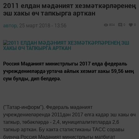
2011 елдан мәдәният хезмәткәрләренең
эш хакы өч тапкырга арткан
автор,
25 март 2018 - 13:56
804
0
0
Россия Мәдәният министрлыгы 2017 елда федераль
учреждениеләрдә уртача айлык хезмәт хакы 59,56 мең
сум булды, дип белдерә.
("Татар-информ"). Федераль мәдәният
учреждениеләрендә 2011дән 2017 елга кадәр эш хакы өч
тапкыр, төбәкләрдә - 2,4, муниципалитетларда 2,6
тапкыр арткан. Бу хакта статистиканы ТАСС соравы
буенча Россия Мәдәният министрлыгы матбугат