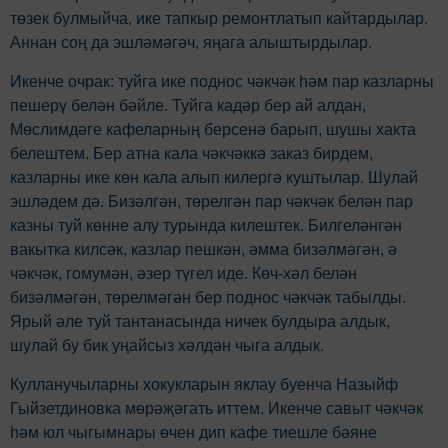
төзек булмыйча, ике тапкыр ремонтлатып кайтардылар.
Аннан соң да эшләмәгәч, яңага алыштырдылар.
Икенче очрак: туйга ике поднос чәкчәк һәм пар казларны
пешерү белән бәйле. Туйга кадәр бер ай алдан,
Мөслимдәге кафеларның берсенә барып, шушы хакта
белештем. Бер атна кала чәкчәккә заказ бирдем,
казларны ике көн кала алып килергә куштылар. Шулай
эшләдем дә. Бизәлгән, төрелгән пар чәкчәк белән пар
казны туй көнне алу турында килештек. Билгеләнгән
вакытка килсәк, казлар пешкән, әмма бизәлмәгән, ә
чәкчәк, гомумән, әзер түгел иде. Көч-хәл белән
бизәлмәгән, төрелмәгән бер поднос чәкчәк табылды.
Ярый әле туй тантанасында ничек булдыра алдык,
шулай бу бик уңайсыз хәлдән чыга алдык.
Кулланучыларны хокукларын яклау буенча Назыйф
Гыйзетдиновка мөрәҗәгать иттем. Икенче савыт чәкчәк
һәм юл чыгымнары өчен дип кафе тиешле бәяне