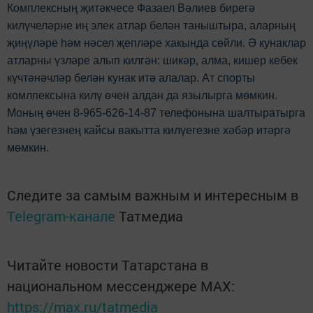
Комплексның җитәкчесе Фазаел Вәлиев бирегә
килүчеләрне иң элек атлар белән таныштыра, аларның
җиңүләре һәм нәсел җепләре хакында сөйли. Ә кунаклар
атларны үзләре алып килгән: шикәр, алма, кишер кебек
күчтәнәчләр белән кунак итә алалар. Ат спорты
комлпексына килү өчен алдан да язылырга мөмкин.
Моның өчен 8-965-626-14-87 телефонына шалтыратырга
һәм үзегезнең кайсы вакытта килүегезне хәбәр итәргә
мөмкин.
Следите за самым важным и интересным в
Telegram-канале
Татмедиа
Читайте новости Татарстана в
национальном мессенджере MАХ:
https://max.ru/tatmedia