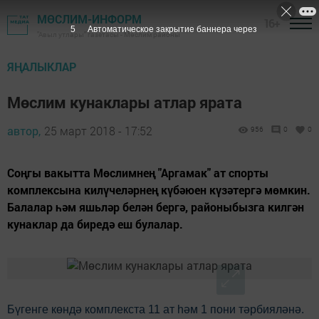
МӨСЛИМ-ИНФОРМ
16+
4
Автоматическое закрытие баннера через
"Авыл утлары" газетасы - Мөслим районы
ЯҢАЛЫКЛАР
Мөслим кунаклары атлар ярата
автор,
25 март 2018 - 17:52
956
0
0
Соңгы вакытта Мөслимнең "Аргамак" ат спорты
комплексына килүчеләрнең күбәюен күзәтергә мөмкин.
Балалар һәм яшьләр белән бергә, районыбызга килгән
кунаклар да биредә еш булалар.
Бүгенге көндә комплекста 11 ат һәм 1 пони тәрбияләнә.