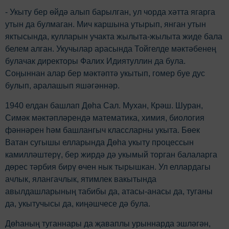
- Укыту бер өйдә алып барылган, ул чорда хәтта ягарга
утын да булмаган. Мич каршына утырып, янган утын
яктысында, кулларын учакта жылыта-жылыта жиде бала
белем алган. Укучылар арасында Тойгелде мәктәбенең
булачак директоры Фалих Идиятуллин да була.
Соңыннан алар бер мәктәптә укытып, гомер буе дус
булып, аралашып яшәгәннәр.
1940 елдан башлап Дөһа Сал. Мухан, Крәш. Шуран,
Симәк мәктәпләрендә математика, химия, биология
фәннәрен hәм башлангыч классларны укыта. Бөек
Ватан сугышы елларында Дөһа укыту процессын
камилләштерү, бер жирдә дә укымый торган балаларга
дөрес тәрбия бирү өчен нык тырышкан. Ул еллардагы
ачлык, ялангачлык, ятимлек вакытында
авылдашларының табибы да, атасы-анасы да, туганы
да, укытучысы да, киңәшчесе дә була.
Дөһаның туганнары да җаваплы урыннарда эшләгән,