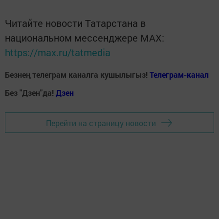
Читайте новости Татарстана в
национальном мессенджере MАХ:
https://max.ru/tatmedia
Безнең телеграм каналга кушылыгыз!
Телеграм-канал
Без "Дзен"да!
Д
зен
Перейти на страницу новости