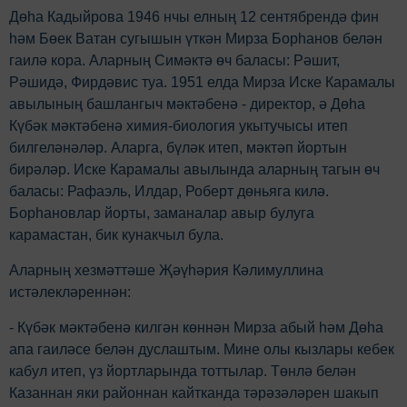
Дөһа Кадыйрова 1946 нчы елның 12 сентябрендә фин
hәм Бөек Ватан сугышын үткән Мирза Борhанов белән
гаилә кора. Аларның Симәктә өч баласы: Рәшит,
Рәшидә, Фирдәвис туа. 1951 елда Мирза Иске Карамалы
авылының башлангыч мәктәбенә - директор, ә Дөһа
Күбәк мәктәбенә химия-биология укытучысы итеп
билгеләнәләр. Аларга, бүләк итеп, мәктәп йортын
бирәләр. Иске Карамалы авылында аларның тагын өч
баласы: Рафаэль, Илдар, Роберт дөньяга килә.
Борһановлар йорты, заманалар авыр булуга
карамастан, бик кунакчыл була.
Аларның хезмәттәше Җәүһәрия Кәлимуллина
истәлекләреннән:
- Күбәк мәктәбенә килгән көннән Мирза абый һәм Дөһа
апа гаиләсе белән дуслаштым. Мине олы кызлары кебек
кабул итеп, үз йортларында тоттылар. Төнлә белән
Казаннан яки районнан кайтканда тәрәзәләрен шакып