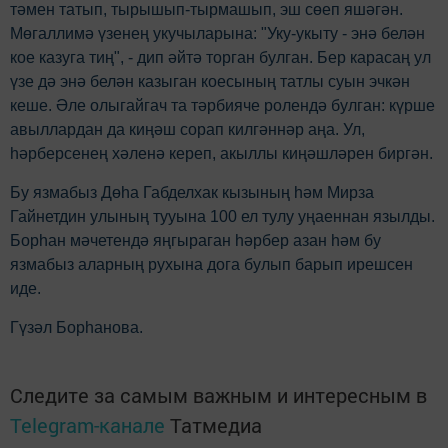
тәмен татып, тырышып-тырмашып, эш сөеп яшәгән.
Мөгаллимә үзенең укучыларына: "Уку-укыту - энә белән
кое казуга тиң", - дип әйтә торган булган. Бер карасаң ул
үзе дә энә белән казыган коесының татлы суын эчкән
кеше. Әле олыгайгач та тәрбияче ролендә булган: күрше
авыллардан да киңәш сорап килгәннәр аңа. Ул,
hәрберсенең хәленә кереп, акыллы киңәшләрен биргән.
Бу язмабыз Дөһа Габделхак кызының һәм Мирза
Гайнетдин улының тууына 100 ел тулу уңаеннан язылды.
Борhан мәчетендә яңгыраган hәрбер азан һәм бу
язмабыз аларның рухына дога булып барып ирешсен
иде.
Гүзәл Борһанова.
Следите за самым важным и интересным в
Telegram-канале
Татмедиа