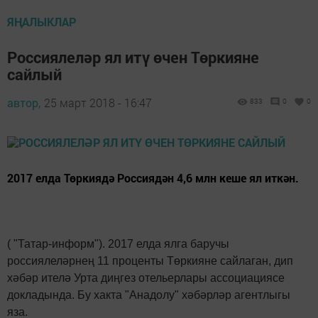
ЯҢАЛЫКЛАР
Россиялеләр ял итү өчен Төркияне
сайлый
автор,
25 март 2018 - 16:47
833
0
0
2017 елда Төркиядә Россиядән 4,6 млн кеше ял иткән.
( "Татар-информ"). 2017 елда ялга баручы
россиялеләрнең 11 проценты Төркияне сайлаган, дип
хәбәр ителә Урта диңгез отельерлары ассоциациясе
докладында. Бу хакта "Анадолу" хәбәрләр агентлыгы
яза.