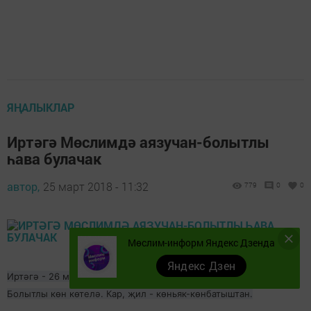
ЯҢАЛЫКЛАР
Иртәгә Мөслимдә аязучан-болытлы
һава булачак
автор,
25 март 2018 - 11:32
779
0
0
Мөслим-информ Яндекс Дзенда
Яндекс Дзен
Иртәгә - 26 мартта һава температурасы
-8, 0 градус булачак.
Болытлы көн көтелә. Кар, җил - көньяк-көнбатыштан.