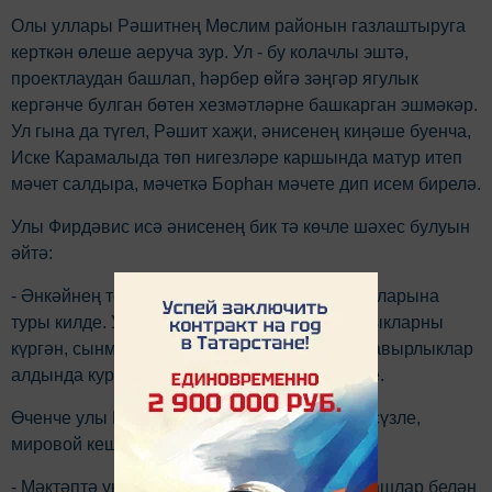
Олы уллары Рәшитнең Мөслим районын газлаштыруга
керткән өлеше аеруча зур. Ул - бу колачлы эштә,
проектлаудан башлап, hәрбер өйгә зәңгәр ягулык
кергәнче булган бөтен хезмәтләрне башкарган эшмәкәр.
Ул гына да түгел, Рәшит хаҗи, әнисенең киңәше буенча,
Иске Карамалыда төп нигезләре каршында матур итеп
мәчет салдыра, мәчеткә Борhан мәчете дип исем бирелә.
Улы Фирдәвис исә әнисенең бик тә көчле шәхес булуын
әйтә:
- Әнкәйнең тормышы ил тарихының авыр елларына
туры килде. Ул утны-суны кичкән, күп авырлыкларны
күргән, сынмаган, сыгылмаган. Әнкәй мине авырлыклар
алдында курыкмаска, көчле булырга өйрәтте.
Өченче улы Рафаэль әнкәсен зирәк тапкыр сүзле,
мировой кеше иде дип бәяли:
- Мәктәптә укыганда, иртәрәк барып, классташлар белән