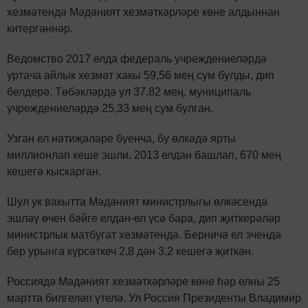
хезмәтендә Мәдәният хезмәткәрләре көне алдыннан
китергәннәр.
Ведомство 2017 елда федераль учреждениеләрдә
уртача айлык хезмәт хакы 59,56 мең сум булды, дип
белдерә. Төбәкләрдә ул 37,82 мең, муниципаль
учреждениеләрдә 25,33 мең сум булган.
Узган ел нәтиҗәләре буенча, бу өлкәдә ярты
миллионлап кеше эшли. 2013 елдан башлап, 670 мең
кешегә кыскарган.
Шул ук вакытта Мәдәният министрлыгы өлкәсендә
эшләү өчен бәйге елдан-ел үсә бара, дип җиткерәләр
министрлык матбугат хезмәтендә. Берничә ел эчендә
бер урынга күрсәткеч 2,8 дән 3,2 кешегә җиткән.
Россиядә Мәдәният хезмәткәрләре көне һәр елны 25
мартта билгеләп үтелә. Ул Россия Президенты Владимир