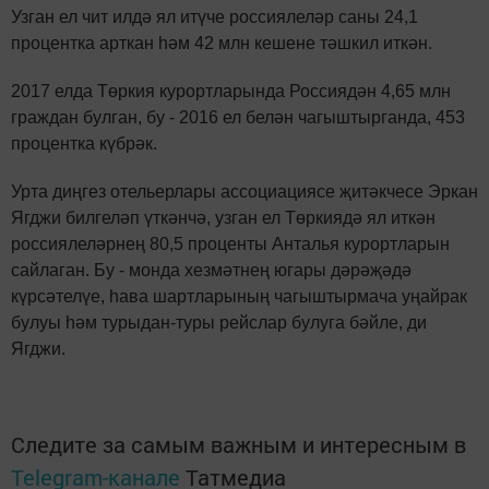
Узган ел чит илдә ял итүче россиялеләр саны 24,1
процентка арткан һәм 42 млн кешене тәшкил иткән.
2017 елда Төркия курортларында Россиядән 4,65 млн
граждан булган, бу - 2016 ел белән чагыштырганда, 453
процентка күбрәк.
Урта диңгез отельерлары ассоциациясе җитәкчесе Эркан
Ягджи билгеләп үткәнчә, узган ел Төркиядә ял иткән
россиялеләрнең 80,5 проценты Анталья курортларын
сайлаган. Бу - монда хезмәтнең югары дәрәҗәдә
күрсәтелүе, һава шартларының чагыштырмача уңайрак
булуы һәм турыдан-туры рейслар булуга бәйле, ди
Ягджи.
Следите за самым важным и интересным в
Telegram-канале
Татмедиа