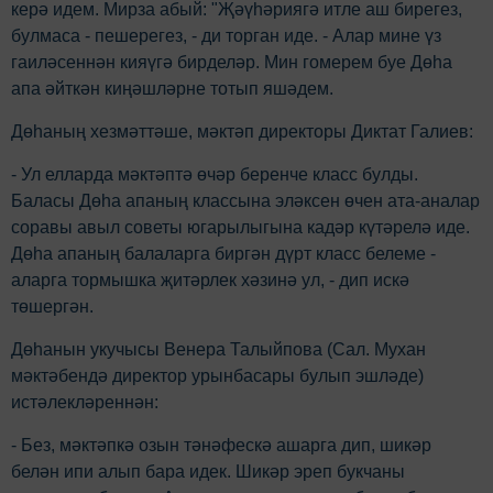
керә идем. Мирза абый: "Җәүһәриягә итле аш бирегез,
булмаса - пешерегез, - ди торган иде. - Алар мине үз
гаиләсеннән кияүгә бирделәр. Мин гомерем буе Дөһа
апа әйткән киңәшләрне тотып яшәдем.
Дөһаның хезмәттәше, мәктәп директоры Диктат Галиев:
- Ул елларда мәктәптә өчәр беренче класс булды.
Баласы Дөһа апаның классына эләксен өчен ата-аналар
соравы авыл советы югарылыгына кадәр күтәрелә иде.
Дөһа апаның балаларга биргән дүрт класс белеме -
аларга тормышка җитәрлек хәзинә ул, - дип искә
төшергән.
Дөһанын укучысы Венера Талыйпова (Сал. Мухан
мәктәбендә директор урынбасары булып эшләде)
истәлекләреннән:
- Без, мәктәпкә озын тәнәфескә ашарга дип, шикәр
белән ипи алып бара идек. Шикәр эреп букчаны