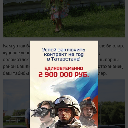
Һәм уртак бәйрәмнәрне матур җырлар, дәртле биюләр,
күңелле уеннар белән үткәрделәр. Районның
сәламәтлек саклау тармагында хезмәт куючыларны
район башлыгы Альберт Хуҗин һәм үзәк хастаханәнең
баш табибы Дамир Сөләйманов сәламләделәр.