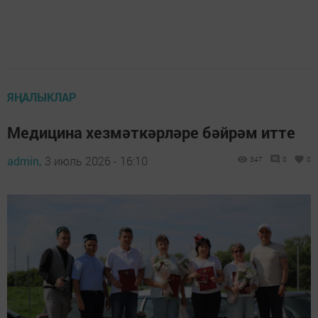
ЯҢАЛЫКЛАР
Медицина хезмәткәрләре бәйрәм итте
admin,
3 июль 2026 - 16:10
347
0
0