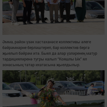
Әмма, район үзәк хастаханәсе коллективы әлеге
бәйрәмнәрне берләштереп, бар коллектив бергә
җыелып бәйрәм итә. Быел да алар үзләренең матур
тардицияләренә тугры калып “Кояшлы Ык” ял
зонасының татар ихатасына җыелдылыр.