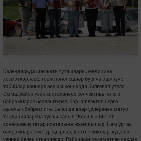
Календарьда шәфкать туташлары, медицина
хезмәткәрләре, төрле юнәлешләр буенча эшләүче
табиблар көннәре аерым көннәрдә билгеләп үтелә.
Әмма, район үзәк хастаханәсе коллективы әлеге
бәйрәмнәрне берләштереп, бар коллектив бергә
җыелып бәйрәм итә. Быел да алар үзләренең матур
тардицияләренә тугры калып “Кояшлы Ык” ял
зонасының татар ихатасына җыелдылыр. Һәм уртак
бәйрәмнәрне матур җырлар, дәртле биюләр, күңелле
уеннар белән үткәрделәр. Районның сәламәтлек саклау