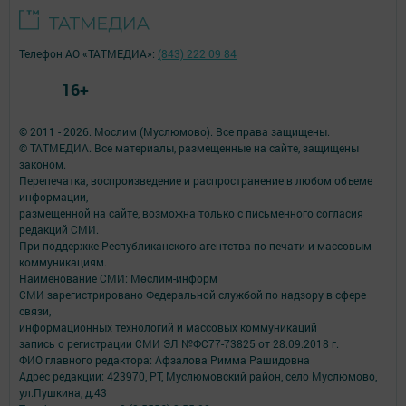
Телефон АО «ТАТМЕДИА»:
(843) 222 09 84
16+
© 2011 - 2026. Мослим (Муслюмово). Все права защищены.
© ТАТМЕДИА. Все материалы, размещенные на сайте, защищены
законом.
Перепечатка, воспроизведение и распространение в любом объеме
информации,
размещенной на сайте, возможна только с письменного согласия
редакций СМИ.
При поддержке Республиканского агентства по печати и массовым
коммуникациям.
Наименование СМИ: Мөслим-информ
СМИ зарегистрировано Федеральной службой по надзору в сфере
связи,
информационных технологий и массовых коммуникаций
запись о регистрации СМИ ЭЛ №ФС77-73825 от 28.09.2018 г.
ФИО главного редактора: Афзалова Римма Рашидовна
Адрес редакции: 423970, РТ, Муслюмовский район, село Муслюмово,
ул.Пушкина, д.43