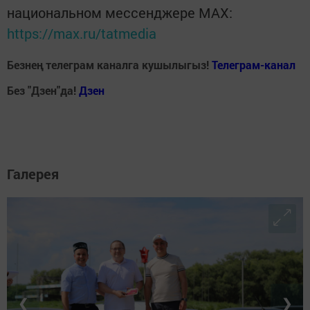
национальном мессенджере MАХ:
https://max.ru/tatmedia
Безнең телеграм каналга кушылыгыз!
Телеграм-канал
Без "Дзен"да!
Д
зен
Галерея
❮
❯