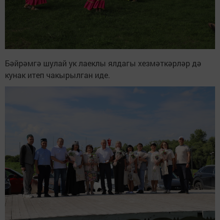
Бәйрәмгә шулай ук лаеклы ялдагы хезмәткәрләр дә
кунак итеп чакырылган иде.