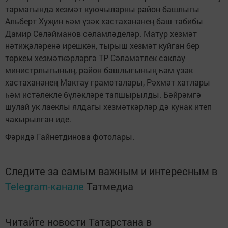
тармагында хезмәт куючыларны район башлыгы
Альберт Хуҗин һәм үзәк хастаханәнең баш табибы
Дамир Сөләйманов сәламләделәр. Матур хезмәт
нәтиҗәләренә ирешкән, тырыш хезмәт куйган бер
төркем хезмәткәрләргә ТР Сәламәтлек саклау
министрлыгының, район башлыгының һәм үзәк
хастаханәнең Мактау грамоталары, Рәхмәт хатлары
һәм истәлекле бүләкләре тапшырылды. Бәйрәмгә
шулай ук лаеклы ялдагы хезмәткәрләр дә кунак итеп
чакырылган иде.
Фәридә Гайнетдинова фотолары.
Следите за самым важным и интересным в
Telegram-канале
Татмедиа
Читайте новости Татарстана в