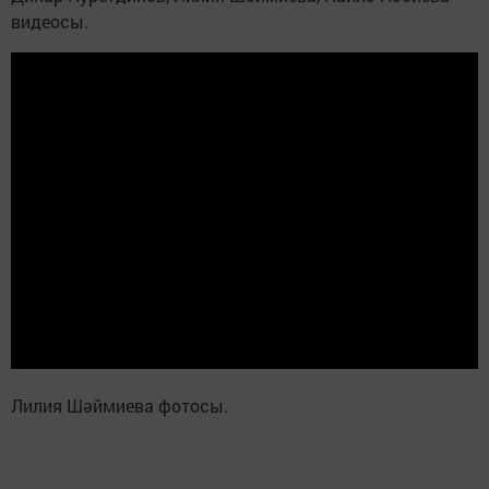
видеосы.
Лилия Шәймиева фотосы.