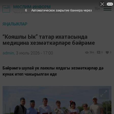
МӨСЛИМ-ИНФОРМ
16+
4
Автоматическое закрытие баннера через
"Авыл утлары" газетасы - Мөслим районы
ЯҢАЛЫКЛАР
“Кояшлы Ык” татар ихатасында
медицина хезмәткәрләре бәйрәме
admin,
3 июль 2026 - 17:00
584
0
0
Бәйрәмгә шулай ук лаеклы ялдагы хезмәткәрләр дә
кунак итеп чакырылган иде