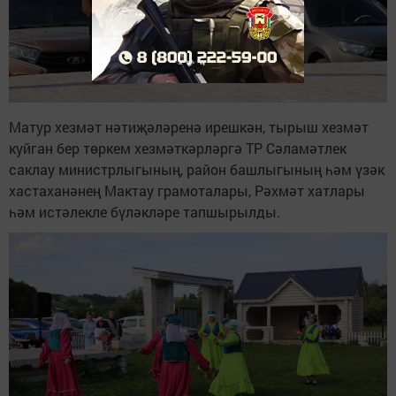
Матур хезмәт нәтиҗәләренә ирешкән, тырыш хезмәт
куйган бер төркем хезмәткәрләргә ТР Сәламәтлек
саклау министрлыгының, район башлыгының һәм үзәк
хастаханәнең Мактау грамоталары, Рәхмәт хатлары
һәм истәлекле бүләкләре тапшырылды.