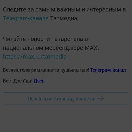
Следите за самым важным и интересным в
Telegram-канале
Татмедиа
Читайте новости Татарстана в
национальном мессенджере MАХ:
https://max.ru/tatmedia
Безнең телеграм каналга кушылыгыз!
Телеграм-канал
Без "Дзен"да!
Д
зен
Перейти на страницу новости