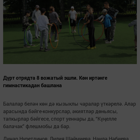
Дүрт отрядта 8 вожатый эшли. Көн иртәнге
гимнастикадан башлана
Балалар белән көн дә кызыклы чаралар үткәрелә. Алар
арасында бәйге-конкурслар, әкиятләр дөньясы,
тапкырлар бәйгесе, спорт уеннары да, “Күңелле
балачак” флешмобы да бар.
Динар Нуретдинов, Лилия Шәймиева, Наилә Нәбиева