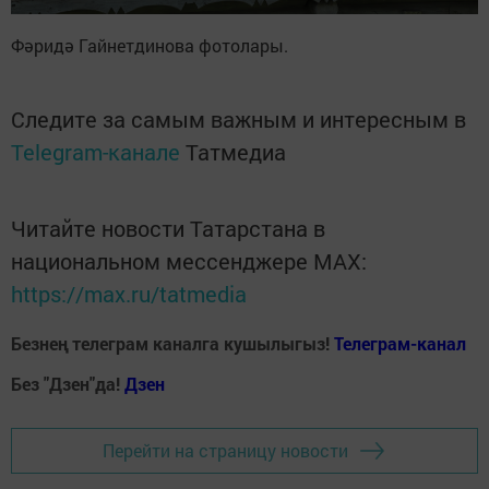
Фәридә Гайнетдинова фотолары.
Следите за самым важным и интересным в
Telegram-канале
Татмедиа
Читайте новости Татарстана в
национальном мессенджере MАХ:
https://max.ru/tatmedia
Безнең телеграм каналга кушылыгыз!
Телеграм-канал
Без "Дзен"да!
Д
зен
Перейти на страницу новости