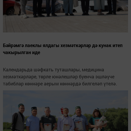
Бәйрәмгә лаеклы ялдагы хезмәткәрләр дә кунак итеп
чакырылган иде
Календарьда шәфкать туташлары, медицина
хезмәткәрләре, төрле юнәлешләр буенча эшләүче
табиблар көннәре аерым көннәрдә билгеләп үтелә.