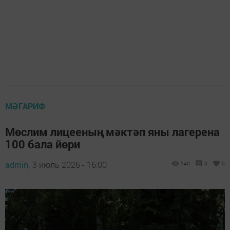
МӘГАРИФ
Мөслим лицееның мәктәп яны лагерена
100 бала йөри
admin,
3 июль 2026 - 16:00
140
0
0