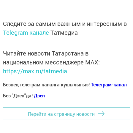
Следите за самым важным и интересным в
Telegram-канале
Татмедиа
Читайте новости Татарстана в
национальном мессенджере MАХ:
https://max.ru/tatmedia
Безнең телеграм каналга кушылыгыз!
Телеграм-канал
Без "Дзен"да!
Д
зен
Перейти на страницу новости