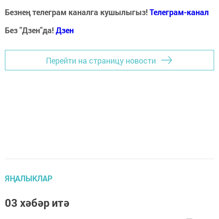
Безнең телеграм каналга кушылыгыз!
Телеграм-канал
Без "Дзен"да!
Д
зен
Перейти на страницу новости
ЯҢАЛЫКЛАР
03 хәбәр итә