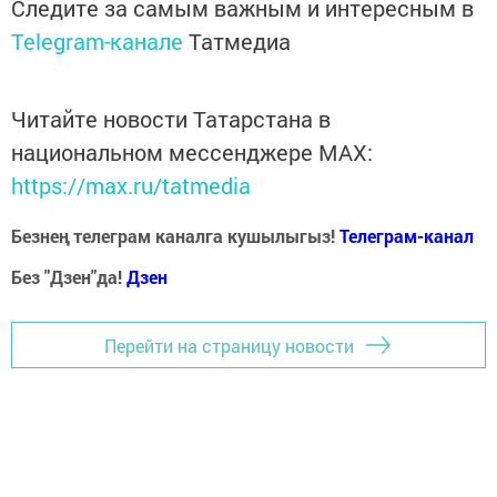
Следите за самым важным и интересным в
Telegram-канале
Татмедиа
Читайте новости Татарстана в
национальном мессенджере MАХ:
https://max.ru/tatmedia
Безнең телеграм каналга кушылыгыз!
Телеграм-канал
Без "Дзен"да!
Д
зен
Перейти на страницу новости