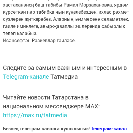
хастаханәнең баш табибы Рамил Морзахановка, ярдәм
күрсәткән һәр табибка чын күңелебездән, ихлас рәхмәт
сүзләрен җиткерәбез. Аларның һәммәсенә сәламәтлек,
гаилә иминлеге, авыр-җаваплы эшләрендә сабырлык
теләп калабыз.
Исәнсефтән Разиевлар гаиләсе.
Следите за самым важным и интересным в
Telegram-канале
Татмедиа
Читайте новости Татарстана в
национальном мессенджере MАХ:
https://max.ru/tatmedia
Безнең телеграм каналга кушылыгыз!
Телеграм-канал