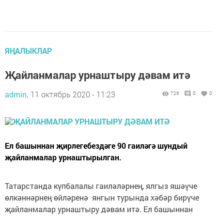
ЯҢАЛЫКЛАР
Җайланмалар урнаштыру дәвам итә
admin,
11 октябрь 2020 - 11:23
726
0
0
Ел башыннан җирлегебездәге 90 гаиләгә шундый
җайланмалар урнаштырылган.
Татарстанда күпбалалы гаиләләрнең, ялгыз яшәүче
өлкәннәрнең өйләренә янгын турында хәбәр бирүче
җайланмалар урнаштыру дәвам итә. Ел башыннан