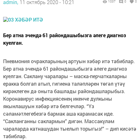
admin,
11 октябрь 2020 - 10:21
1037
0
0
Бер атна эчендә 61 райондашыбызга әлеге диагноз
куелган.
Пневмония очракларының артуын хәбәр итә табиблар.
Бер атна эчендә 61 райондашыбызга әлеге диагноз
куелган. Саклану чаралары – маска-перчаткаларны
еракка болгап атып, гигиена таләпләрен төгәл үтәү
кирәклеген дә оныта башлады райондашларыбыз.
Коронавирус инфекциясенең икенче дулкыны
якынлашуын хәбәр итә белгечләр. “Үз
сәламәтлегебезгә бармак аша карамасак иде.
“Сакланганны саклармын” дигән. Массакүләм
чараларда катнашудан тыелып торыгыз!” – дип кисәтә
табиблар.