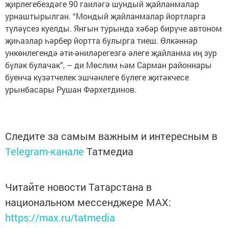
җирлегебездәге 90 гаиләгә шундый җайланмалар
урнаштырылган. “Мондый җайланмалар йортларга
түләүсез куелды. Янгын турында хәбәр бирүче автоном
җиһазлар һәрбер йортта булырга тиеш. Өлкәннәр
ункөнлегендә әти-әниләрегезгә әлеге җайланма иң зур
бүләк булачак”, – ди Мөслим һәм Сарман районнары
буенча күзәтчелек эшчәнлеге бүлеге җитәкчесе
урынбасары Рушан Фәрхетдинов.
Следите за самым важным и интересным в
Telegram-канале
Татмедиа
Читайте новости Татарстана в
национальном мессенджере MАХ:
https://max.ru/tatmedia