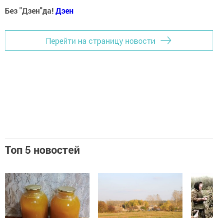
Без "Дзен"да!
Д
зен
Перейти на страницу новости
Топ 5 новостей