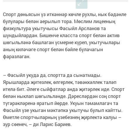
Спорт дөньясын үз иткәннәр көчле рухлы, нык бәдәнле
булулары белән аерылып тора. Мөслим лицееның
физкультура укытучысы Фасыйл Арсланов та
шундыйлардан. Бишенче класста спорт белән актив
шөгыльләнә башлаган үсмерне күреп, укытучылары
аның киләчәге спорт белән бәйле булачагын
фаразлаган.
– Фасыйл укуда да, спортта да сынатмады.
Ярышларда җитезлек, өлгерлек, тәвәккәллек таләп
ителә бит. Әлеге сыйфатлар анда җитәрлек иде. Спорт
белән ныклап шөгыльләнде. Дәресләрдән соң спорт
түгәрәкләренә яратып йөрде. Укуын тәмамлагач та
Фасыйл үзе укыган мәктәпкә укытучы булып кайтты.
Өметле спортчыларның үзебезнең җирлектә калуы –
зур сөенеч, – ди Ларис Бариев.