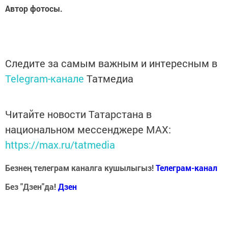
Автор фотосы.
Следите за самым важным и интересным в
Telegram-канале
Татмедиа
Читайте новости Татарстана в
национальном мессенджере MАХ:
https://max.ru/tatmedia
Безнең телеграм каналга кушылыгыз!
Телеграм-канал
Без "Дзен"да!
Д
зен