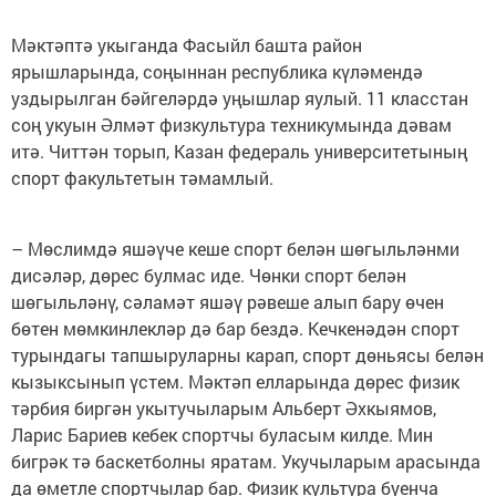
Мәктәптә укыганда Фасыйл башта район
ярышларында, соңыннан республика күләмендә
уздырылган бәйгеләрдә уңышлар яулый. 11 класстан
соң укуын Әлмәт физкультура техникумында дәвам
итә. Читтән торып, Казан федераль университетының
спорт факультетын тәмамлый.
– Мөслимдә яшәүче кеше спорт белән шөгыльләнми
дисәләр, дөрес булмас иде. Чөнки спорт белән
шөгыльләнү, сәламәт яшәү рәвеше алып бару өчен
бөтен мөмкинлекләр дә бар бездә. Кечкенәдән спорт
турындагы тапшыруларны карап, спорт дөньясы белән
кызыксынып үстем. Мәктәп елларында дөрес физик
тәрбия биргән укытучыларым Альберт Әхкыямов,
Ларис Бариев кебек спортчы буласым килде. Мин
бигрәк тә баскетболны яратам. Укучыларым арасында
да өметле спортчылар бар. Физик культура буенча