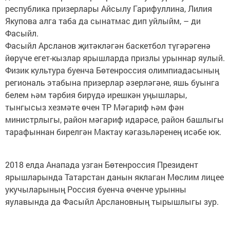
республика призерлары Айсылу Гарифуллина, Лилия
Якупова алга таба да сынатмас дип уйлыйм, – ди
Фасыйл.
Фасыйл Арсланов җитәкләгән баскетбол түгәрәгенә
йөрүче егет-кызлар ярышларда призлы урыннар яулый.
Физик культура буенча Бөтенроссия олимпиадасының
региональ этабына призерлар әзерләгәне, яшь буынга
белем һәм тәрбия бирүдә ирешкән уңышлары,
тынгысыз хезмәте өчен ТР Мәгариф һәм фән
министрлыгы, район мәгариф идарәсе, район башлыгы
тарафыннан бирелгән Мактау кәгазьләренең исәбе юк.
2018 елда Анапада узган Бөтенроссия Президент
ярышларында Татарстан данын яклаган Мөслим лицее
укучыларының Россия буенча өченче урынны
яулавында да Фасыйл Арслановның тырышлыгы зур.