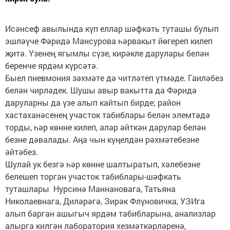
Исәнсеф авылында күп еллар шәфкать туташы булып
эшләүче Фәридә Мансурова һәрвакыт йөгереп килеп
җитә. Үзенең ягымлы сүзе, кирәкле дарулары белән
беренче ярдәм күрсәтә.
Быел пневмония зәхмәте дә читләтеп үтмәде. Гаиләбез
белән чирләдек. Шушы авыр вакытта да Фәридә
даруларны да үзе алып кайтып бирде; район
хастаханәсенең участок табиблары белән элемтәдә
торды, һәр көнне килеп, алар әйткән дарулар белән
безне дәвалады. Аңа чын күңелдән рәхмәтебезне
әйтәбез.
Шулай ук безгә һәр көнне шалтыратып, хәлебезне
белешеп торган участок табиблары-шәфкать
туташлары Нурсинә Маннановага, Татьяна
Николаевнага, Диләрәгә, Зирәк Флүновичка, УЗИга
алып барган ашыгыч ярдәм табибларына, анализлар
алырга килгән лаборатория хезмәткәрләренә,