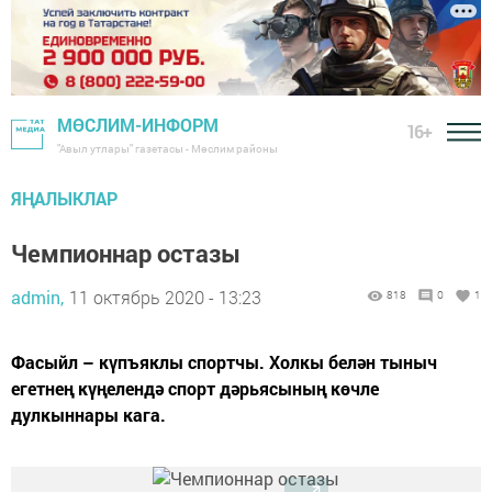
МӨСЛИМ-ИНФОРМ
16+
"Авыл утлары" газетасы - Мөслим районы
ЯҢАЛЫКЛАР
Чемпионнар остазы
admin,
11 октябрь 2020 - 13:23
818
0
1
Фасыйл – күпъяклы спортчы. Холкы белән тыныч
егетнең күңелендә спорт дәрьясының көчле
дулкыннары кага.