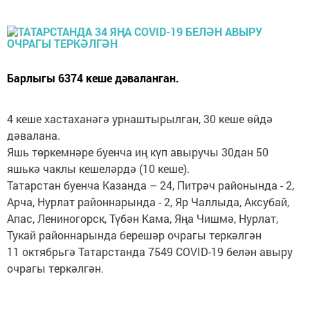
Барлыгы 6374 кеше дәваланган.
4 кеше хастаханәгә урнаштырылган, 30 кеше өйдә
дәвалана.
Яшь төркемнәре буенча иң күп авыручы 30дан 50
яшькә чаклы кешеләрдә (10 кеше).
Татарстан буенча Казанда – 24, Питрәч районында - 2,
Арча, Нурлат районнарында - 2, Яр Чаллыда, Аксубай,
Апас, Лениногорск, Түбән Кама, Яңа Чишмә, Нурлат,
Тукай районнарында берешәр очрагы теркәлгән
11 октябрьгә Татарстанда 7549 COVID-19 белән авыру
очрагы теркәлгән.