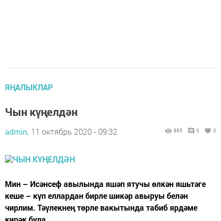
ЯҢАЛЫКЛАР
Чын күңелдән
admin,
11 октябрь 2020 - 09:32
885
0
0
Мин – Исәнсеф авылында яшәп ятучы өлкән яшьтәге
кеше – күп еллардан бирле шикәр авыруы белән
чирлим. Тәүлекнең төрле вакытында табиб ярдәме
кирәк була.