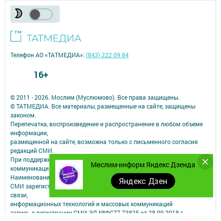
Телефон АО «ТАТМЕДИА»:
(843) 222 09 84
16+
© 2011 - 2026. Мослим (Муслюмово). Все права защищены.
© ТАТМЕДИА. Все материалы, размещенные на сайте, защищены
законом.
Перепечатка, воспроизведение и распространение в любом объеме
информации,
размещенной на сайте, возможна только с письменного согласия
редакций СМИ.
При поддержке Республиканского агентства по печати и массовым
Мөслим-информ Яндекс Дзенда
коммуникациям.
Наименование СМИ: Мөслим-информ
Яндекс Дзен
СМИ зарегистрировано Федеральной службой по надзору в сфере
связи,
информационных технологий и массовых коммуникаций
запись о регистрации СМИ ЭЛ №ФС77-73825 от 28.09.2018 г.