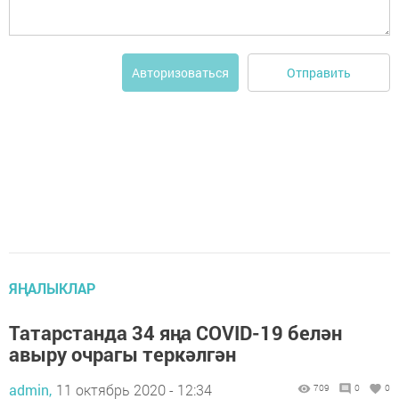
Отправить
Авторизоваться
ЯҢАЛЫКЛАР
Татарстанда 34 яңа COVID-19 белән
авыру очрагы теркәлгән
admin,
11 октябрь 2020 - 12:34
709
0
0