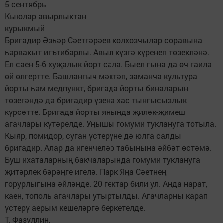
5 сентябрь
Кыюлар авырлыктан
курыкмый
Бригадир Әзһәр Сәетгәрәев колхозчылар соравына
һәрвакыт игътибарлы. Авыл күзгә күренеп төзекләнә.
Ел саен 5-6 хуҗалык йорт сала. Быел гына да өч гаилә
өй өлгертте. Башлангыч мәктәп, заманча культура
йорты һәм медпункт, бригада йорты биналарын
төзегәндә дә бригадир үзенә хас тынгысызлык
күрсәтте. Бригада йорты янында җиләк-җимеш
агачлары күтәрелде. Уңышы гомуми туклануга тотыла.
Кыяр, помидор, суган үстерүне дә юлга салды
бригадир. Алар да игенчеләр табынына әйбәт өстәмә.
Буш ихаталарның бакчаларында гомуми туклануга
җитәрлек бәрәңге игелә. Парк Яңа Сәетнең
горурлыгына әйләнде. 20 гектар били ул. Анда нарат,
каен, тополь агачлары утыртылды. Агачларны карап
үстерү аерым кешеләргә беркетелде.
Т. Фазуллин,