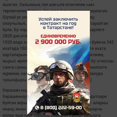
яшәгән. Халыкның төп шөгыле игенчелек һәм
терлекчелек булган. Авылда 4 су тегермәне эшләгән.
Шулай ук умартачылык, чабата үрү, чана ясау,
олаучылык, балта эше, экипажлар ясау киң таралган
була. Бу чорда авыл общинасының җир кишәрлеге
2828 дисәтинә тәшкил итә.
1920 елда халык санын алу мәгълүматлары буенча 342
ихатада 1500 керәшен яши. Аларның милләте ихата
карталарына да язылган була. Дәүләт сәясәтенең
кырыс җилләре алдагы халык санын алуда бу этносны
санга сукмый. 1990 елларга кадәр керәшен милләте
күренми, халыкның хокуклары кысыла, “Чиркәүдә
чукындырылган” белән тиңләштерелә. (ред.)
Керәшен мәдәнияте
Керәшеннәр үзләрен үз мәдәнияте, гореф-гадәтләре
булган аерым халык дип исәпли. Иң мөһиме: аларны
инану, иман берләштерә. Алар бу җирдә меңнәрчә
еллар яши һәм тормыш рәвешен саклап калырга