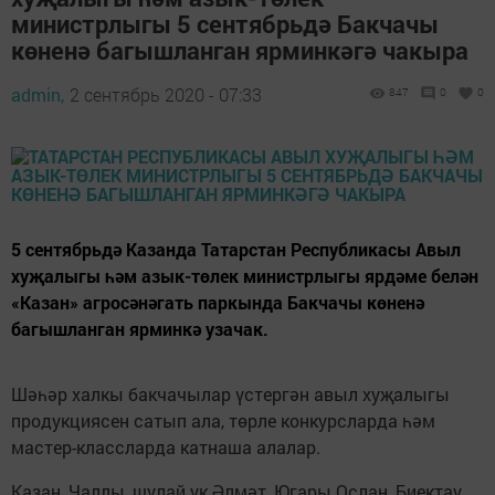
министрлыгы 5 сентябрьдә Бакчачы
көненә багышланган ярминкәгә чакыра
admin,
2 сентябрь 2020 - 07:33
847
0
0
5 сентябрьдә Казанда Татарстан Республикасы Авыл
хуҗалыгы һәм азык-төлек министрлыгы ярдәме белән
«Казан» агросәнәгать паркында Бакчачы көненә
багышланган ярминкә узачак.
Шәһәр халкы бакчачылар үстергән авыл хуҗалыгы
продукциясен сатып ала, төрле конкурсларда һәм
мастер-классларда катнаша алалар.
Казан, Чаллы, шулай ук Әлмәт, Югары Ослан, Биектау,