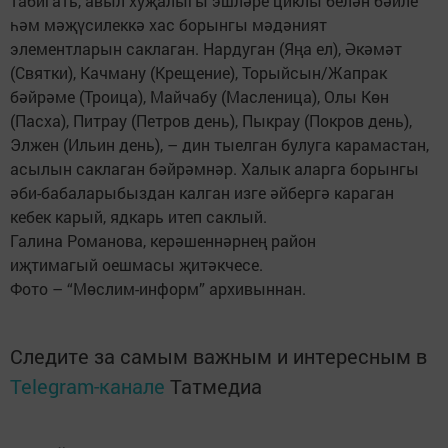
табигать, авыл хуҗалыгы эшләре циклы белән бәйле
һәм мәҗүсилеккә хас борынгы мәдәният
элементларын саклаган. Нардуган (Яңа ел), Әкәмәт
(Святки), Качману (Крещение), Торыйсын/Жапрак
бәйрәме (Троица), Майчабу (Масленица), Олы Көн
(Пасха), Питрау (Петров день), Пыкрау (Покров день),
Элжен (Ильин день), – дин тыелган булуга карамастан,
асылын саклаган бәйрәмнәр. Халык аларга борынгы
әби-бабаларыбыздан калган изге әйбергә караган
кебек карый, ядкарь итеп саклый.
Галина Романова, керәшеннәрнең район
иҗтимагый оешмасы җитәкчесе.
Фото – “Мөслим-информ” архивыннан.
Следите за самым важным и интересным в
Telegram-канале
Татмедиа