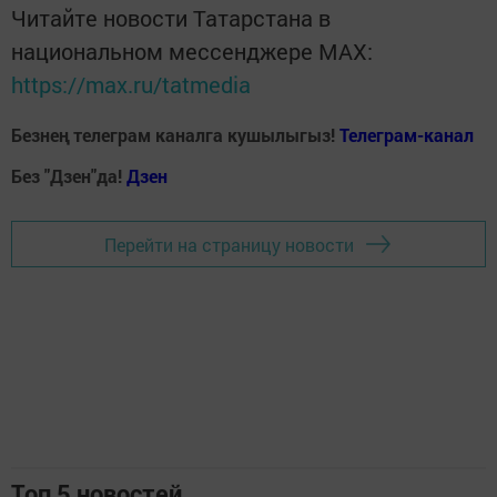
Читайте новости Татарстана в
национальном мессенджере MАХ:
https://max.ru/tatmedia
Безнең телеграм каналга кушылыгыз!
Телеграм-канал
Без "Дзен"да!
Д
зен
Перейти на страницу новости
Топ 5 новостей