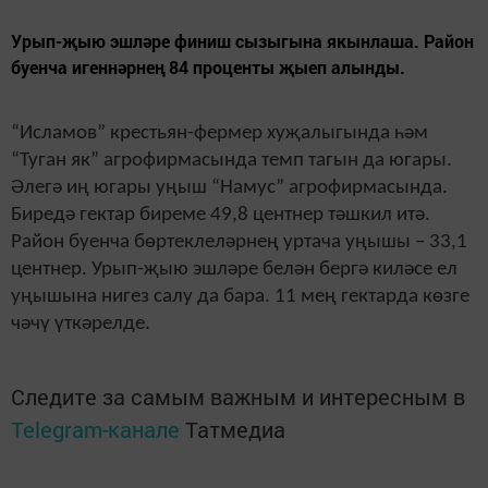
Урып-җыю эшләре финиш сызыгына якынлаша. Район
буенча игеннәрнең 84 проценты җыеп алынды.
“Исламов” крестьян-фермер хуҗалыгында һәм
“Туган як” агрофирмасында темп тагын да югары.
Әлегә иң югары уңыш “Намус” агрофирмасында.
Биредә гектар биреме 49,8 центнер тәшкил итә.
Район буенча бөртеклеләрнең уртача уңышы – 33,1
центнер. Урып-җыю эшләре белән бергә киләсе ел
уңышына нигез салу да бара. 11 мең гектарда көзге
чәчү үткәрелде.
Следите за самым важным и интересным в
Telegram-канале
Татмедиа