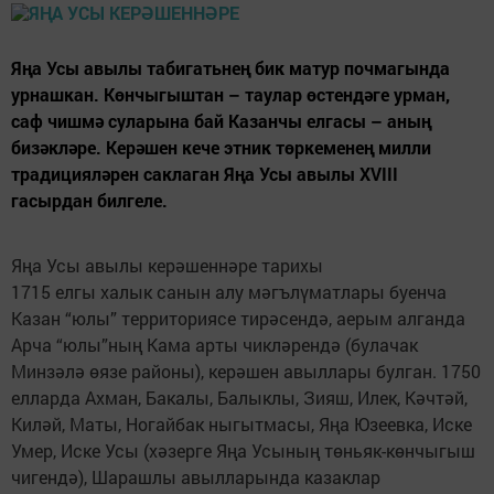
Яңа Усы авылы табигатьнең бик матур почмагында
урнашкан. Көнчыгыштан – таулар өстендәге урман,
саф чишмә суларына бай Казанчы елгасы – аның
бизәкләре. Керәшен кече этник төркеменең милли
традицияләрен саклаган Яңа Усы авылы ХVIII
гасырдан билгеле.
Яңа Усы авылы керәшеннәре тарихы
1715 елгы халык санын алу мәгълүматлары буенча
Казан “юлы” территориясе тирәсендә, аерым алганда
Арча “юлы”ның Кама арты чикләрендә (булачак
Минзәлә өязе районы), керәшен авыллары булган. 1750
елларда Ахман, Бакалы, Балыклы, Зияш, Илек, Кәчтәй,
Киләй, Маты, Ногайбак ныгытмасы, Яңа Юзеевка, Иске
Умер, Иске Усы (хәзерге Яңа Усының төньяк-көнчыгыш
чигендә), Шарашлы авылларында казаклар