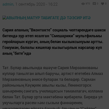
admin,
1 сентябрь 2020 - 16:22
970
0
0
Сәрия апаның “Вконтакте” социаль челтәрендәге шәхси
битендә зур итеп ясалган “Смешарики” мультфильмы
геройларын күргәч, аның белән кызыксынуым артты.
Гомумән, балалы кешеләр кызыгырлык нәрсәләр күп
аның “бите”ндә
Тат. Бүләр авылында яшәүче Сәрия Мирзаянованы
күпләр танылган алып баручы, артист егетебез Алмаз
Мирзаяновның әнисе буларак та беләдер. Сарман
районының Кәүҗияк авылы кызы, Лениногорск
шәһәренең сәнгать училищесын тәмамлагач, юллама
белән Тат. Бүләр урта мәктәбенә җибәрелә. Биредә ул
укучыларга рәсем һәм сызым фәннәренең
нечкәлекләрен өйрәтә башлый. Авылның “Сәйлән”