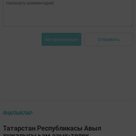
Отправить
Авторизоваться
ЯҢАЛЫКЛАР
Татарстан Республикасы Авыл
хуҗалыгы һәм азык-төлек