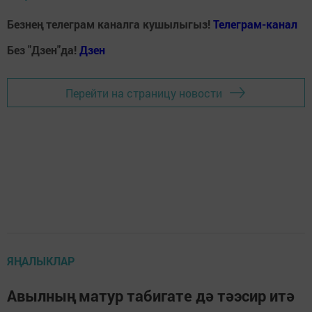
Безнең телеграм каналга кушылыгыз!
Телеграм-канал
Без "Дзен"да!
Д
зен
Перейти на страницу новости
ЯҢАЛЫКЛАР
Авылның матур табигате дә тәэсир итә