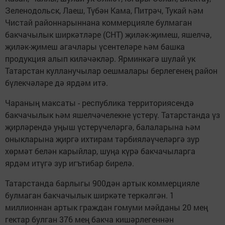
Зеленодольск, Лаеш, Түбән Кама, Питрәч, Тукай һәм
Чистай районнарыннана коммерцияле булмаган
бакчачылык ширкәтләре (СНТ) җиләк-җимеш, яшелчә,
җиләк-җимеш агачлары үсентеләре һәм башка
продукция алып киләчәкләр. Ярминкәгә шулай ук
Татарстан кулланучылар оешмалары берлегенең район
бүлекчәләре дә ярдәм итә.
Чараның максаты - республика территориясендә
бакчачылык һәм яшелчәчелекне үстерү. Татарстанда үз
җирләрендә уңыш үстерүчеләргә, балаларына һәм
оныкларына җиргә ихтирам тәрбияләүчеләргә зур
хөрмәт белән карыйлар, шуңа күрә бакчачыларга
ярдәм итүгә зур игътибар бирелә.
Татарстанда барлыгы 900дән артык коммерцияле
булмаган бакчачылык ширкәте теркәлгән. 1
миллионнан артык граждан гомуми мәйданы 20 мең
гектар булган 376 мең бакча кишәрлегеннән