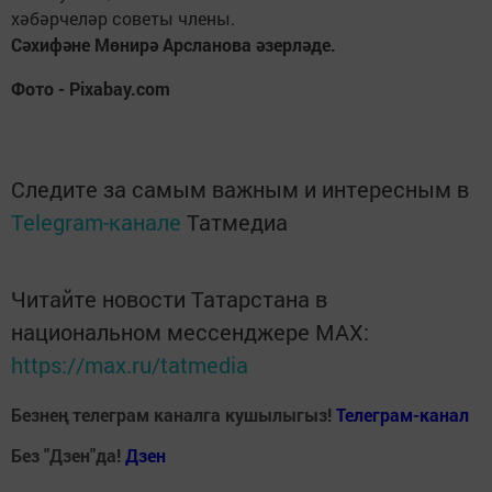
хәбәрчеләр советы члены.
Сәхифәне Мөнирә Арсланова әзерләде.
Фото - Pixabay.com
Следите за самым важным и интересным в
Telegram-канале
Татмедиа
Читайте новости Татарстана в
национальном мессенджере MАХ:
https://max.ru/tatmedia
Безнең телеграм каналга кушылыгыз!
Телеграм-канал
Без "Дзен"да!
Д
зен