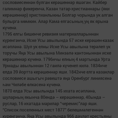
сословиесеннән булган керәшеннәр яшәгән. Кайбер
галимнәр фикеренчә, Казан татар-христианнары (яки
керәшеннәр) христианлыкны Болгар чорында ук алган
булырга мөмкин. Алар Кама елгасының уң як ярына
күченә.
1795 елгы бишенче ревизия материалларыннан
күренгәнчә, Иске Усы авылында 57 иске керәшен-казак
исәпләнә. Шул ук елны Иске Усы авылына терәлеп үк
торучы Яңа Усы авылына Минзәлә кантоныннан иске
керәшеннәр күченә. 1796нчы елның 4 мартында Урта
Урмады авылыннан 12 гаилә күченеп килә. 1834нче
елда 39 йортта керәшеннәр яши. 1842нче елга казаклар
сословиесе ашыгыч рәвештә яңа Оренбург линиясенә
һәм Чиләбе өлкәсенә күченә.
1870 елда Усы авылында 145 ихата исәпләнә,
шуларның якынча 80ендә – керәшеннәр, 40ында –
руслар, 16 ихатада марилар “черемис”лар яши.
“Список поселенных мест 1877” белешмәлегеннән
күренгәнчә, Яңа Усы авылында 966 дәүләт крестьяны