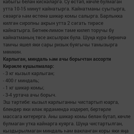
кабыгы белән кискәләргә. Су өстәп, көчле булмаган
утта 10-15 минут кайнатырга. Кайнатманы суытырга,
сөзәргә һәм өстенә шикәр комы салырга. Барлыкка
килгән сиропны акрын утта 2 сәгать тирәсе
кайнатырга. Бөтнек-лимон тәме килеп торучы бу
кайнатманың төсе аксылрак була. Шуңа күрә берничә
тамчы яшел яки сары ризык буягычы тамызырга
мөмкин.
Карлыган, миндаль һәм ачы борычтан ассорти
Кирәкле кушылмалар:
- 3 кг кызыл карлыган;
- 400 г миндаль;
- 1 кг шикәр комы;
- 3-4 уртача ачы борыч.
Эш тәртибе: кызыл карлыганны чистартып юарга,
блендер яки иләк ярдәмендә издереп, бертөрле
массага китерергә. Аны шикәр комы белән бутап, көчле
булмаган утка кайнарга куярга. Шуңа чистартылган,
кыздырылмаган миндаль һәм вакланган коры яки яңа