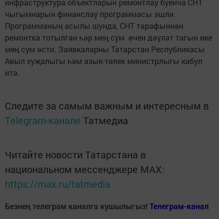
инфраструктура объектларын ремонтлау буенча СНТ
чыгымнарын финанслау программасы эшли.
Программаның асылы шунда, СНТ тарафыннан
ремонтка тотылган һәр мең сум өчен дәүләт тагын ике
мең сум өсти. Заявкаларны Татарстан Республикасы
Авыл хуҗалыгы һәм азык-төлек министрлыгы кабул
итә.
Следите за самым важным и интересным в
Telegram-канале
Татмедиа
Читайте новости Татарстана в
национальном мессенджере MАХ:
https://max.ru/tatmedia
Безнең телеграм каналга кушылыгыз!
Телеграм-канал