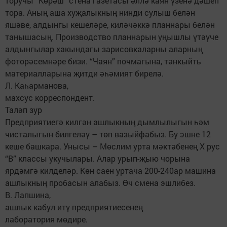
торучы “Көрәш” стена газетасы әллә каян үзенә дәшеп
тора. Аның аша хуҗалыкның нинди сулыш белән
яшәве, алдынгы кешеләре, киләчәккә планнары белән
танышасың. Производство планнарын уңышлы үтәүче
алдынгылар хакындагы зарисовкаларны аларның
фоторәсемнәре бизи. “Чаян” почмагына, тәнкыйть
материалларына җитди әһәмият бирелә.
Л. Каһарманова,
махсус корреспондент.
Таләп зур
Предприятиегә килгән ашлыкның дымлылыгын һәм
чисталыгын билгеләү – төп вазыйфабыз. Бу эшне 12
кеше башкара. Унысы – Мөслим урта мәктәбенең Х рус
“В” классы укучылары. Алар урып-җыю чорына
ярдәмгә килделәр. Көн саен уртача 200-240ар машина
ашлыкның пробасын алабыз. Өч смена эшлибез.
В. Лапшина,
ашлык кабул итү предприятиесенең
лаборатория мөдире.