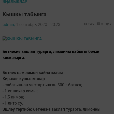
ЯҢАЛЫКЛАР
Кышкы табынга
admin,
1 сентябрь 2020 - 20:23
1000
0
0
Бөтнекне ваклап турарга, лимонны кабыгы белән
кискәләргә.
Бөтнек һәм лимон кайнатмасы
Кирәкле кушылмалар:
- сабагыннан чистартылган 500 г бөтнек;
- 1 кг шикәр комы;
- 1,5 лимон;
- 1 литр су.
Эшләү тәртибе:
бөтнекне ваклап турарга, лимонны