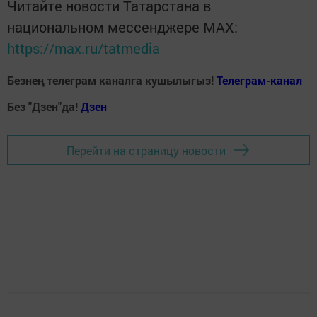
Читайте новости Татарстана в
национальном мессенджере MАХ:
https://max.ru/tatmedia
Безнең телеграм каналга кушылыгыз!
Телеграм-канал
Без "Дзен"да!
Д
зен
Перейти на страницу новости