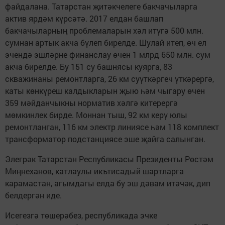
файдалана. Татарстан җитәкчелеге бакчачыларга
актив ярдәм күрсәтә. 2017 елдан башлап
бакчачыларның проблемаларын хәл итүгә 500 млн.
сумнан артык акча бүлеп бирелде. Шулай итеп, өч ел
эчендә эшләрне финанслау өчен 1 млрд 650 млн. сум
акча бирелде. Бу 151 су башнясы куярга, 83
скважинаны ремонтларга, 26 км суүткәргеч үткәрергә,
каты көнкүреш калдыкларын җыю һәм чыгару өчен
359 мәйданчыкны норматив хәлгә китерергә
мөмкинлек бирде. Моннан тыш, 92 км керү юлы
ремонтланган, 116 км электр линиясе һәм 118 комплект
трансформатор подстанциясе эше җайга салынган.
Элегрәк Татарстан Республикасы Президенты Рөстәм
Миңнеханов, катлаулы икътисадый шартларга
карамастан, агымдагы елда бу эш дәвам итәчәк, дип
белдергән иде.
Исегезгә төшерәбез, республикада эчке