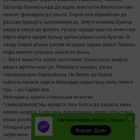
балалар бакчасында да эшли, мәктәптә биология һәм
хезмәт фәннәрен дә укыта. Сәрия апа беркайчан да
рәссам булырга хыялланмаган. Әлеге юнәлеш буенча
укырга керүе дә фәкать туганы шунда укыган өчен һәм
бергә-бергә җиңел булыр дигән уйдан гына булган. Ә
хәзер Сәрия апаны рәсем ясаудан аерам димә! Лаеклы
ялда икенче сулышы ачылган аның.
– Эштә вакытта күңел халәтеңне тулысынча ачарга
вакыт җитми икән ул. Пенсиягә чыккач, узган
тормышыңны барлыйсың. Ни белән дә булса
шөгыльләнәсе, нәрсә беләндер мавыгасы килү теләге
туа, – ди Сәрия апа.
Ихатадагы мунча стенасына ясалган
“смешариклар”ны күрергә генә булса да барасы килә
минем аларга. Гади генә диварларны көлеп торырлык
иткән рәсемнәр ниндидер уңай энергия бирә төсле.
Мөслим-информ Яндекс Дзенда
Мондый рәсемнәрне ул эмульсия һәм колер ярдәмендә
Яндекс Дзен
эшли икән.