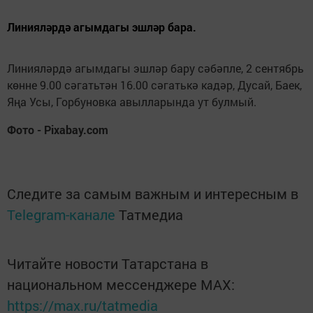
Линияләрдә агымдагы эшләр бара.
Линияләрдә агымдагы эшләр бару сәбәпле, 2 сентябрь
көнне 9.00 сәгатьтән 16.00 сәгатькә кадәр, Дусай, Баек,
Яңа Усы, Горбуновка авылларында ут булмый.
Фото - Pixabay.com
Следите за самым важным и интересным в
Telegram-канале
Татмедиа
Читайте новости Татарстана в
национальном мессенджере MАХ:
https://max.ru/tatmedia