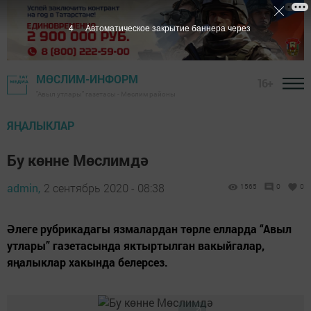
4
Автоматическое закрытие баннера через
МӨСЛИМ-ИНФОРМ
16+
"Авыл утлары" газетасы - Мөслим районы
ЯҢАЛЫКЛАР
Бу көнне Мөслимдә
admin,
2 сентябрь 2020 - 08:38
1565
0
0
Әлеге рубрикадагы язмалардан төрле елларда “Авыл
утлары” газетасында яктыртылган вакыйгалар,
яңалыклар хакында белерсез.