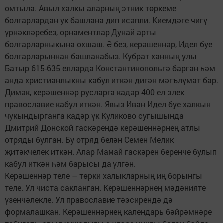
омтыла. Авыл халкы аларның этник төркеме
болгарлардан ук башлана дип исәпли. Киемдәге чигү
үрнәкләребез, орнаментлар Дунай арты
болгарларныкына охшаш. Ә без, керәшеннәр, Идел буе
болгарларыннан башланабыз. Кубрат ханның улы
Батыр 615-635 елларда Константинопольгә барган һәм
анда христианлыкны кабул иткән дигән мәгълүмат бар.
Димәк, керәшеннәр русларга кадәр 400 ел элек
православие кабул иткән. Явыз Иван Идел буе халкын
чукындырганга кадәр үк Куликово сугышында
Дмитрий Донской гаскәрендә керәшеннәрнең атлы
отряды булган. Бу отряд белән Семен Мелик
җитәкчелек иткән. Алар Мамай гаскәрен беренче булып
кабул иткән һәм барысы да үлгән.
Керәшеннәр теле – төрки халыкларның иң борынгы
теле. Ул чиста сакланган. Керәшеннәрнең мәдәнияте
үзенчәлекле. Ул православие тәэсирендә дә
формалашкан. Керәшеннәрнең календарь бәйрәмнәре