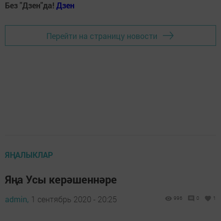
Без "Дзен"да!
Д
зен
Перейти на страницу новости
ЯҢАЛЫКЛАР
Яңа Усы керәшеннәре
admin,
1 сентябрь 2020 - 20:25
996
0
1