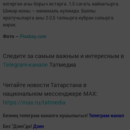
өлгергән ачы борыч өстәргә. 1,5 сәгать кайнатырга.
Шикәр комы – минималь күләмдә. Баллы
яратучыларга аны 2-2,5 тапкырга күбрәк салырга
кирәк.
Фото –
Pixabay.com
Следите за самым важным и интересным в
Telegram-канале
Татмедиа
Читайте новости Татарстана в
национальном мессенджере MАХ:
https://max.ru/tatmedia
Безнең телеграм каналга кушылыгыз!
Телеграм-канал
Без "Дзен"да!
Д
зен