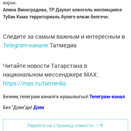
кирәк.
Алина Виноградова, ТР Дәүләт алкоголь инспекциясе
Түбән Кама территориаль бүлеге өлкән белгече.
Следите за самым важным и интересным в
Telegram-канале
Татмедиа
Читайте новости Татарстана в
национальном мессенджере MАХ:
https://max.ru/tatmedia
Безнең телеграм каналга кушылыгыз!
Телеграм-канал
Без "Дзен"да!
Д
зен
Перейти на страницу новости