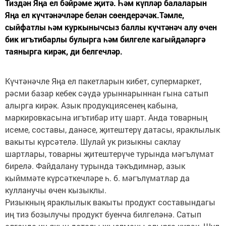
Тиздән Яңа ел бәйрәме җитә. Һәм күпләр балаларын
Яңа ел күчтәнәчләре белән сөендерәчәк.Тәмле,
сыйфатлы һәм куркынычсыз баллы күчтәнәч алу өчен
бик игътибарлы булырга һәм билгеле кагыйдәләргә
таянырга кирәк, ди белгечләр.
Күчтәнәчле Яңа ел пакетларын кибет, супермаркет,
рәсми базар кебек сәүдә урыннарыннан гына сатып
алырга кирәк. Азык продукциясенең кабына,
маркировкасына игътибар итү шарт. Анда товарның
исеме, составы, данәсе, җитештерү датасы, яраклылык
вакыты күрсәтелә. Шулай ук ризыкны саклау
шартлары, товарны җитештерүче турында мәгълүмат
бирелә. Файдалану турында тәкъдимнәр, азык
кыйммәте күрсәткечләре һ. б. мәгълүматлар да
кулланучы өчен кызыклы.
Ризыкның яраклылык вакыты продукт составындагы
иң тиз бозылучы продукт буенча билгеләнә. Сатып