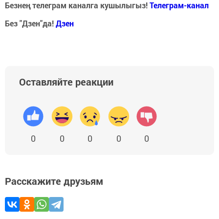
Безнең телеграм каналга кушылыгыз!
Телеграм-канал
Без "Дзен"да!
Д
зен
Оставляйте реакции
0
0
0
0
0
Расскажите друзьям