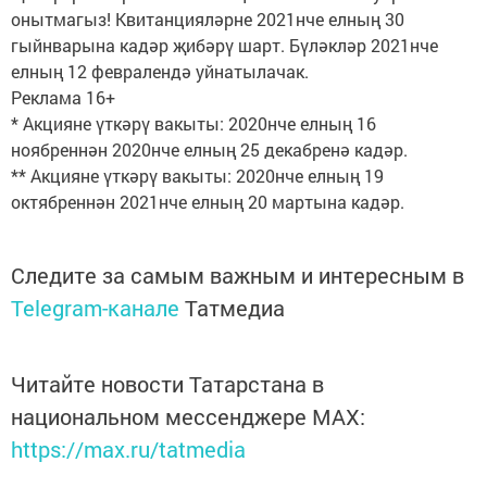
онытмагыз! Квитанцияләрне 2021нче елның 30
гыйнварына кадәр җибәрү шарт. Бүләкләр 2021нче
елның 12 февралендә уйнатылачак.
Реклама 16+
* Акцияне үткәрү вакыты: 2020нче елның 16
ноябреннән 2020нче елның 25 декабренә кадәр.
** Акцияне үткәрү вакыты: 2020нче елның 19
октябреннән 2021нче елның 20 мартына кадәр.
Следите за самым важным и интересным в
Telegram-канале
Татмедиа
Читайте новости Татарстана в
национальном мессенджере MАХ:
https://max.ru/tatmedia