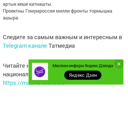
артык кеше катнашты.
Проектны Гомумроссия милли фронты тормышка
ашыра.
Следите за самым важным и интересным в
Telegram-канале
Татмедиа
Читайте новости Татарстана в
Мөслим-информ Яндекс Дзенда
национальном мессенджере MАХ:
Яндекс Дзен
https://max.ru/tatmedia
Безнең телеграм каналга кушылыгыз!
Телеграм-канал
Без "Дзен"да!
Д
зен
Перейти на страницу новости