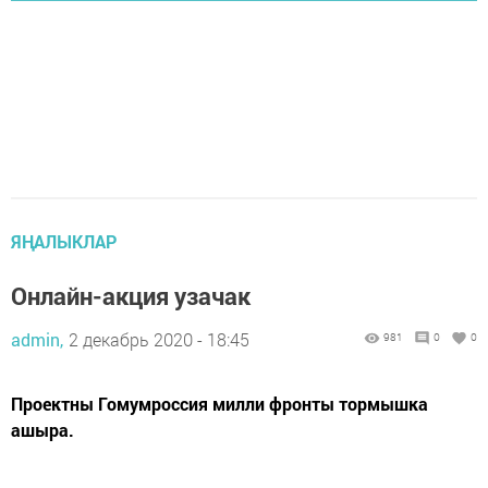
ЯҢАЛЫКЛАР
Онлайн-акция узачак
admin,
2 декабрь 2020 - 18:45
981
0
0
Проектны Гомумроссия милли фронты тормышка
ашыра.