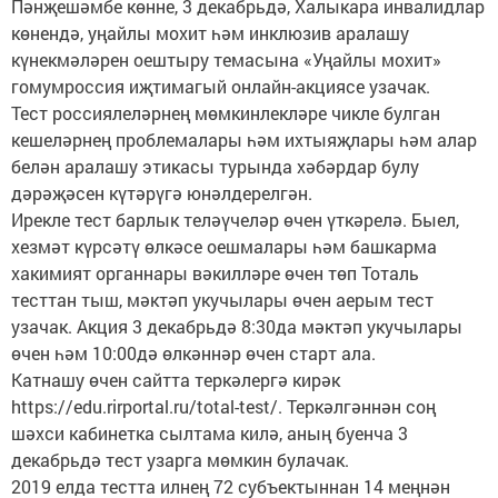
Пәнҗешәмбе көнне, 3 декабрьдә, Халыкара инвалидлар
көнендә, уңайлы мохит һәм инклюзив аралашу
күнекмәләрен оештыру темасына «Уңайлы мохит»
гомумроссия иҗтимагый онлайн-акциясе узачак.
Тест россиялеләрнең мөмкинлекләре чикле булган
кешеләрнең проблемалары һәм ихтыяҗлары һәм алар
белән аралашу этикасы турында хәбәрдар булу
дәрәҗәсен күтәрүгә юнәлдерелгән.
Ирекле тест барлык теләүчеләр өчен үткәрелә. Быел,
хезмәт күрсәтү өлкәсе оешмалары һәм башкарма
хакимият органнары вәкилләре өчен төп Тоталь
тесттан тыш, мәктәп укучылары өчен аерым тест
узачак. Акция 3 декабрьдә 8:30да мәктәп укучылары
өчен һәм 10:00дә өлкәннәр өчен старт ала.
Катнашу өчен сайтта теркәлергә кирәк
https://edu.rirportal.ru/total-test/. Теркәлгәннән соң
шәхси кабинетка сылтама килә, аның буенча 3
декабрьдә тест узарга мөмкин булачак.
2019 елда тестта илнең 72 субъектыннан 14 меңнән