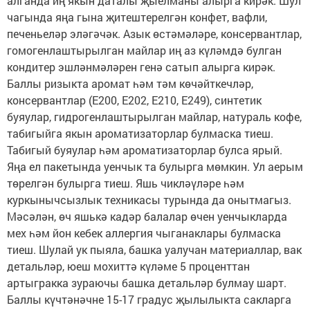
алганда иң якын даталы җыелманы алырга кирәк. Шул
чагында яңа гына җитештерелгән конфет, вафли,
печеньеләр эләгәчәк. Азык өстәмәләре, консервантлар,
гомогенлаштырылган майлар иң аз күләмдә булган
кондитер эшләнмәләрен генә сатып алырга кирәк.
Баллы ризыкта аромат һәм тәм көчәйткечләр,
консервантлар (Е200, Е202, Е210, Е249), синтетик
буяулар, гидрогенлаштырылган майлар, натураль кофе,
табигыйга якын ароматизаторлар булмаска тиеш.
Табигый буяулар һәм ароматизаторлар булса ярый.
Яңа ел пакетында уенчык та булырга мөмкин. Ул аерым
төрелгән булырга тиеш. Яшь чикләүләре һәм
куркынычсызлык техникасы турында да онытмагыз.
Мәсәлән, өч яшькә кадәр балалар өчен уенчыкларда
мех һәм йон кебек аллергия чыганаклары булмаска
тиеш. Шулай ук пыяла, башка уалучан материаллар, вак
детальләр, юеш мохиттә күләме 5 проценттан
артыгракка зураючы башка детальләр булмау шарт.
Баллы күчтәнәчне 15-17 градус җылылыкта сакларга