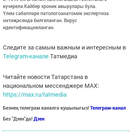
күчерелә.Кайбер хроник авырулары була.
Үлем сәбәпләре патологоанатомик экспертиза
нәтиҗәсендә билгеләнгән. Вирус
идентификацияләнгән.
Следите за самым важным и интересным в
Telegram-канале
Татмедиа
Читайте новости Татарстана в
национальном мессенджере MАХ:
https://max.ru/tatmedia
Безнең телеграм каналга кушылыгыз!
Телеграм-канал
Без "Дзен"да!
Д
зен