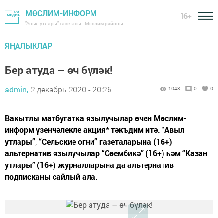
МӨСЛИМ-ИНФОРМ
16+
"Авыл утлары" газетасы - Мөслим районы
ЯҢАЛЫКЛАР
Бер атуда – өч бүләк!
admin,
2 декабрь 2020 - 20:26
1048
0
0
Вакытлы матбугатка язылучылар өчен Мөслим-
информ үзенчәлекле акция* тәкъдим итә. “Авыл
утлары”, “Сельские огни” газеталарына (16+)
альтернатив язылучылар “Сөембикә” (16+) һәм “Казан
утлары” (16+) журналларына да альтернатив
подписканы сайлый ала.