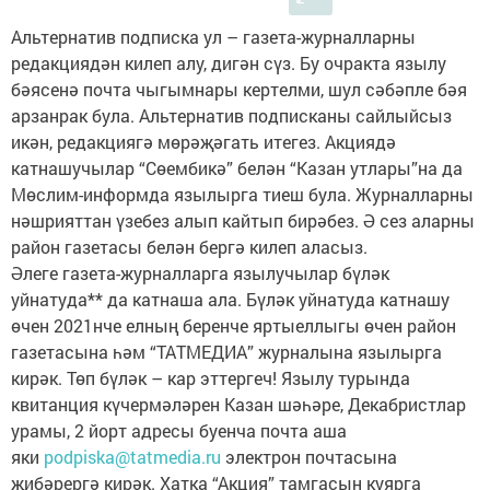
Альтернатив подписка ул – газета-журналларны
редакциядән килеп алу, дигән сүз. Бу очракта язылу
бәясенә почта чыгымнары кертелми, шул сәбәпле бәя
арзанрак була. Альтернатив подписканы сайлыйсыз
икән, редакциягә мөрәҗәгать итегез. Акциядә
катнашучылар “Сөембикә” белән “Казан утлары”на да
Мөслим-информда язылырга тиеш була. Журналларны
нәшрияттан үзебез алып кайтып бирәбез. Ә сез аларны
район газетасы белән бергә килеп аласыз.
Әлеге газета-журналларга язылучылар бүләк
уйнатуда** да катнаша ала. Бүләк уйнатуда катнашу
өчен 2021нче елның беренче яртыеллыгы өчен район
газетасына һәм “ТАТМЕДИА” журналына язылырга
кирәк. Төп бүләк – кар эттергеч! Язылу турында
квитанция күчермәләрен Казан шәһәре, Декабристлар
урамы, 2 йорт адресы буенча почта аша
яки
podpiska@tatmedia.ru
электрон почтасына
җибәрергә кирәк. Хатка “Акция” тамгасын куярга