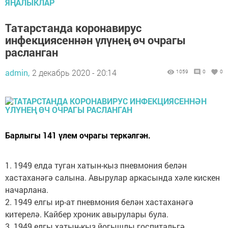
ЯҢАЛЫКЛАР
Татарстанда коронавирус
инфекциясеннән үлүнең өч очрагы
расланган
admin,
2 декабрь 2020 - 20:14
1059
0
0
Барлыгы 141 үлем очрагы теркәлгән.
1. 1949 елда туган хатын-кыз пневмония белән
хастаханәгә салына. Авырулар аркасында хәле кискен
начарлана.
2. 1949 елгы ир-ат пневмония белән хастаханәгә
китерелә. Кайбер хроник авырулары була.
3. 1949 елгы хатын-кыз йогышлы госпитальгә