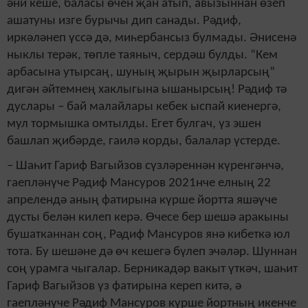
әни кеше, баласы өчен җан атып, авызыннан өзеп
ашатуны изге бурычы дип санады. Рәдиф,
иркәләнеп үссә дә, миһербансыз булмады. Әнисенә
ныклы терәк, төпле таяныч, сердәш булды. “Кем
арбасына утырсаң, шуның җырын җырларсың”
дигән әйтемнең хаклыгына ышанырсың! Рәдиф тә
дуслары – бай малайлары кебек ыспай киенергә,
мул тормышка омтылды. Егет булгач, үз эшен
башлап җибәрде, гаилә корды, балалар үстерде.
– Шаһит Гариф Вагыйзов сүзләреннән күренгәнчә,
гаепләнүче Рәдиф Мансуров 2021нче елның 22
апрелендә аның фатирына күрше йортта яшәүче
дусты белән килеп керә. Өчесе бер шешә аракыны
бушатканнан соң, Рәдиф Мансуров янә кибеткә юл
тота. Бу шешәне дә өч кешегә бүлеп эчәләр. Шуннан
соң урамга чыгалар. Берникадәр вакыт үткәч, шаһит
Гариф Вагыйзов үз фатирына кереп китә, ә
гаепләнүче Рәдиф Мансуров күрше йортның икенче