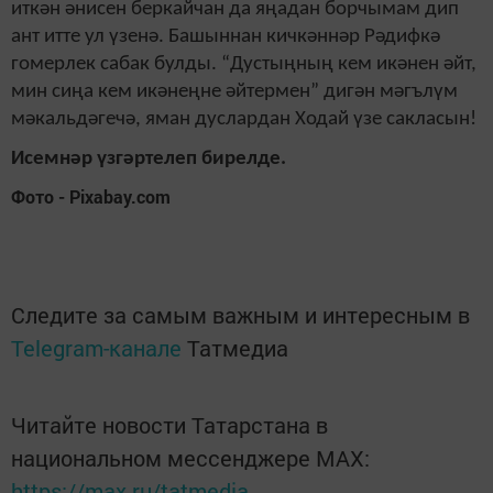
иткән әнисен беркайчан да яңадан борчымам дип
ант итте ул үзенә. Башыннан кичкәннәр Рәдифкә
гомерлек сабак булды. “Дустыңның кем икәнен әйт,
мин сиңа кем икәнеңне әйтермен” дигән мәгълүм
мәкальдәгечә, яман дуслардан Ходай үзе сакласын!
Исемнәр үзгәртелеп бирелде.
Фото - Pixabay.com
Следите за самым важным и интересным в
Telegram-канале
Татмедиа
Читайте новости Татарстана в
национальном мессенджере MАХ:
https://max.ru/tatmedia