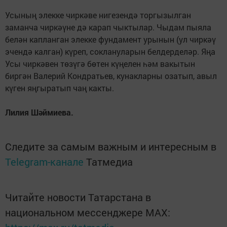
Усының элекке чиркәве нигезендә торгызылган
заманча чиркәүне дә карап чыктылар. Чыдам пыяла
белән капланган элекке фундамент урынын (ул чиркәү
эчендә калган) күреп, соклануларын белдерделәр. Яңа
Усы чиркәвен төзүгә бөтен күңелен һәм вакытын
биргән Валерий Кондратьев, кунакларны озатып, авыл
күген яңгыратып чаң какты.
Лилия Шәймиева.
Следите за самым важным и интересным в
Telegram-канале
Татмедиа
Читайте новости Татарстана в
национальном мессенджере MАХ: