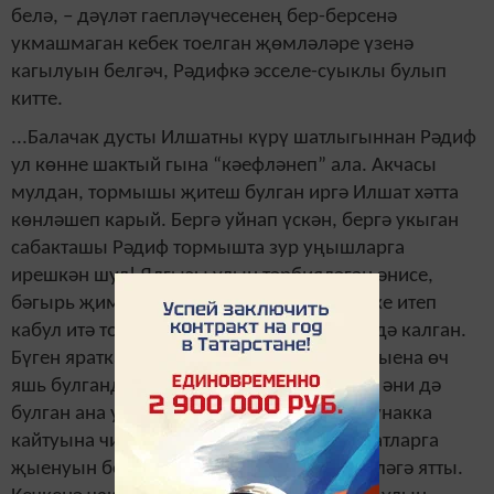
белә, – дәүләт гаепләүчесенең бер-берсенә
укмашмаган кебек тоелган җөмләләре үзенә
кагылуын белгәч, Рәдифкә эсселе-суыклы булып
китте.
...Балачак дусты Илшатны күрү шатлыгыннан Рәдиф
ул көнне шактый гына “кәефләнеп” ала. Акчасы
мулдан, тормышы җитеш булган иргә Илшат хәтта
көнләшеп карый. Бергә уйнап үскән, бергә укыган
сабакташы Рәдиф тормышта зур уңышларга
ирешкән шул! Ялгызы улын тәрбияләгән әнисе,
бәгырь җимешенең һәр куанычын үзенеке итеп
кабул итә торгач, гомернең узуын сизми дә калган.
Бүген яраткан улына – 35 яшь тулган! Сабыена өч
яшь булганда тол калып, Рәдифкә әти дә, әни дә
булган ана улының, көттереп булса да, кунакка
кайтуына чиксез шат иде. Тик кичен Илшатларга
җыенуын белгәч, әни кешенең йөзенә күләгә ятты.