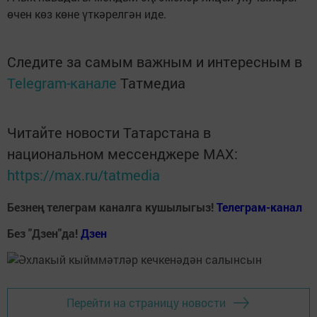
өчен көз көне үткәрелгән иде.
Следите за самым важным и интересным в
Telegram-канале
Татмедиа
Читайте новости Татарстана в
национальном мессенджере MАХ:
https://max.ru/tatmedia
Безнең телеграм каналга кушылыгыз!
Телеграм-канал
Без "Дзен"да!
Д
зен
Перейти на страницу новости