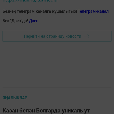
Безнең телеграм каналга кушылыгыз!
Телеграм-канал
Без "Дзен"да!
Д
зен
Перейти на страницу новости
ЯҢАЛЫКЛАР
Казан белән Болгарда уникаль ут