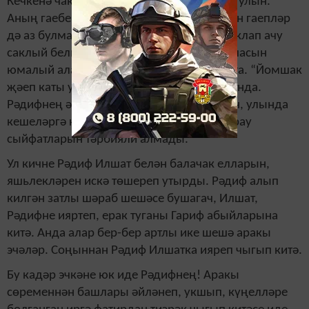
Кечкенә чакта да аз кыерсытмады Илшат улын.
Аның гаебе белән “әтисез” балага ягылган гаепләр
дә аз булмады. Тик Рәдиф кешеләргә озаклап ачу
саклый белми иде. Татлы теле белән барчасын
юмалый ала торган сәләт бар иде Илшатта. “Йомшак
җәеп каты утырта” диләр андыйлар турында.
Рәдифнең әнисе күпме генә тырышмасын, улында
кешеләргә карата шикләнү, тикшереп карау
сыйфатларын тәрбияли алмады.
Ул кичне Рәдиф Илшат белән балачак елларын,
яшьлекләрен искә төшереп утырды. Рәдиф алып
килгән затлы шәраб шешәсе бушагач, Илшат,
Рәдифне ияртеп, ерак туганы Гариф абыйларына
китә. Анда алар бер-бер артлы ике шешә аракы
эчәләр. Соңыннан Рәдиф Илшатка ияреп чыгып китә.
Бу кадәр эчкәне юк иде Рәдифнең! Аракы
сөременнән башлары әйләнеп, укшып, күңелләре