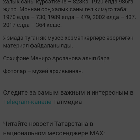
халык саны күрсәткече – 823кә, 1920 елда 986га
җитә. Моннан соң халык саны гел кимүгә таба:
1970 елда – 730, 1989 елда – 479, 2002 елда – 437,
2017 елда – 364 кеше.
Язмада туган як музее хезмәткәрләре әзерләгән
материал файдаланылды.
Сәхифәне Мөнирә Арсланова алып бара.
Фотолар – музей архивыннан.
Следите за самым важным и интересным в
Telegram-канале
Татмедиа
Читайте новости Татарстана в
национальном мессенджере MАХ: