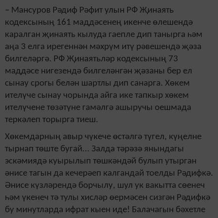
– Мансуров Рәдиф Рәфит улын РФ Җинаять
кодексының 161 маддәсенең икенче өлешендә
каралган җинаять кылуда гаепле дип танырга һәм
аңа 3 елга ирегеннән мәхрүм итү рәвешендә җәза
билгеләргә. РФ Җинаятьләр кодексының 73
маддәсе нигезендә билгеләнгән җәзаны бер ел
сынау срогы белән шартлы дип санарга. Хөкем
ителүче сынау чорында айга ике тапкыр хөкем
ителүчене төзәтүне гамәлгә ашыручы оешмада
теркәлеп торырга тиеш.
Хөкемдарның авыр чүкече өстәлгә түгел, күңелне
тырнап төште бугай... Залда тәрәзә янындагы
эскәмиядә куырылып төшкәндәй булып утырган
әнисе тагын да кечерәеп калгандай тоелды Рәдифкә.
Әнисе күзләрендә борчылу, шул ук вакытта сөенеч
һәм үкенеч тә тулы хисләр өермәсен сизгән Рәдифкә
бу минутларда ифрат кыен иде! Балачагын бәхетле