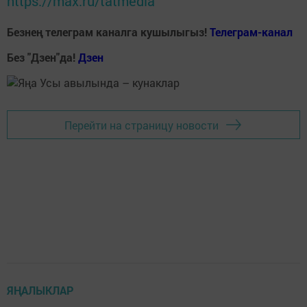
https://max.ru/tatmedia
Безнең телеграм каналга кушылыгыз!
Телеграм-канал
Без "Дзен"да!
Д
зен
Перейти на страницу новости
ЯҢАЛЫКЛАР