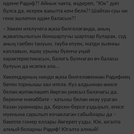
идеме Рәдиф?! Айнык чакта, өздереп, “Юк” дип
булса да, исерек вакытта кем белә?! Шайтан суы ни
генә эшләтми адәм баласын?!
– Хөкем ителүчегә җәза билгеләгәндә, аның
җаваплылыгын йомшартучы шартлар буларак, суд
аның гаебен тануын, тәүбә итүен, матди зыянны
каплавын, яшәү урыны буенча уңай
характеристикасын, балигъ булмаган өч баласы
булуын да исәпкә ала...
Хөкемдарның нинди җәза билгеләвеннән Рәдифнең
бөтен тормышы хәл ителә. Күз алдыннан әнисе
белән җитәкләшеп йөргән риясыз балачагы да,
беренче мәхәббәте – хатыны белән икәү ураган
Казан урамнары да, берсен-берсе уздырып, әтисе
муенына сарылып кочаклаган сабыйлары да –
бәхетле гомер еллары йөгереп узды. Юк, югалта
алмый боларны Рәдиф! Югалта алмый!