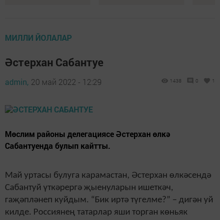
МИЛЛИ ЙОЛАЛАР
Әстерхан Сабантуе
admin,
20 май 2022 - 12:29
1438
0
1
Мөслим районы делегациясе Әстерхан өлкә
Сабантуенда булып кайтты.
Май уртасы булуга карама­стан, Әстерхан өлкәсендә
Са­бантуй үткәрергә җыенуларын ишеткәч,
гаҗәпләнеп куйдым. “Бик иртә түгелме?” – дигән уй
кил­де. Россиянең татарлар яши тор­ган көньяк