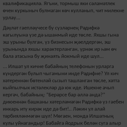
квалификациялә. Ягъни, тормыш яки сәламәтлек
өчен куркыныч булмаган көч кулланып, чит милекне
урлау...
Дәүләт гаепләүчесе бу сүзләрнең Рәдифкә
кагылуына үзе дә ышанмый иде төсле. Яхшы гына
эш урыны булган, үз бизнесын җәелдергән, эш
урынында яхшы характерланган, үрнәк ир һәм өч
бала атасына бу җинаять йокмый иде шул...
... Илшат ул кичне бабайның телефонын урларга
күндергән булып чыгамыни инде Рәдифне? Ул кич
хәтереннән бөтенләй сызып ташланган төсле, хәтта
кыйпылчык истәлекләр дә юк иде. Ишекне ачып
кергәч, бабайның: “Берәрсе бар әллә анда?”
диюеннән башканы хәтерләмәгән Рәдифкә үз гаебен
инкарь итү кирәк иде дә бит!.. Ләкин ул алай
тәрбияләнмәгән шул! Мөгаен, монда Илшатның
кулы уйнагандыр! Бабайга йодрык белән суга алыр