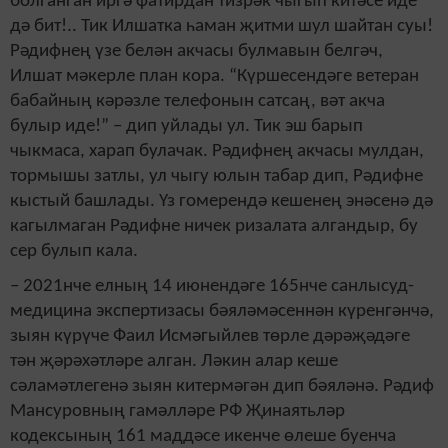
болганган иргә фатирдан тизрәк чыгып китәсе иде
дә бит!.. Тик Илшатка һаман җитми шул шайтан суы!
Рәдифнең үзе белән акчасы булмавын белгәч,
Илшат мәкерле план кора. “Күршесендәге ветеран
бабайның кәрәзле телефонын сатсаң, вәт акча
булыр иде!” – дип уйлады ул. Тик эш барып
чыкмаса, харап булачак. Рәдифнең акчасы мулдан,
тормышы затлы, ул чыгу юлын табар дип, Рәдифне
кыстый башлады. Үз гомерендә кешенең энәсенә дә
кагылмаган Рәдифне ничек ризалата алгандыр, бу
сер булып кала.
– 2021нче елның 14 июнендәге 165нче санлысуд-
медицина экспертизасы бәяләмәсеннән күренгәнчә,
зыян күрүче Фаил Исмәгыйлев төрле дәрәҗәдәге
тән җәрәхәтләре алган. Ләкин алар кеше
сәламәтлегенә зыян китермәгән дип бәяләнә. Рәдиф
Мансуровның гамәлләре РФ Җинаятьләр
кодексының 161 маддәсе икенче өлеше буенча