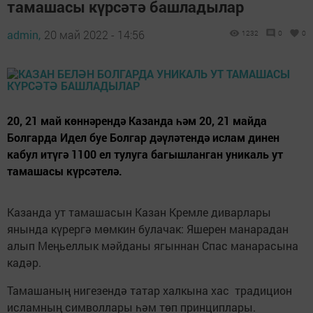
тамашасы күрсәтә башладылар
admin,
20 май 2022 - 14:56
1232
0
0
20, 21 май көннәрендә Казанда һәм 20, 21 майда
Болгарда Идел буе Болгар дәүләтендә ислам динен
кабул итүгә 1100 ел тулуга багышланган уникаль ут
тамашасы күрсәтелә.
Казанда ут тамашасын Казан Кремле диварлары
янында күрергә мөмкин булачак: Яшерен манарадан
алып Меңьеллык мәйданы ягыннан Спас манарасына
кадәр.
Тамашаның нигезендә татар халкына хас традицион
исламның символлары һәм төп принциплары.