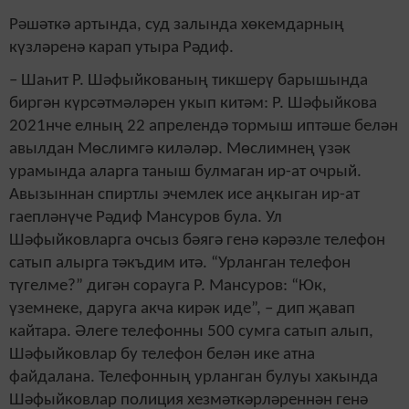
Рәшәткә артында, суд залында хөкемдарның
күзләренә карап утыра Рәдиф.
– Шаһит Р. Шәфыйкованың тикшерү барышында
биргән күрсәтмәләрен укып китәм: Р. Шәфыйкова
2021нче елның 22 апрелендә тормыш иптәше белән
авылдан Мөслимгә киләләр. Мөслимнең үзәк
урамында аларга таныш булмаган ир-ат очрый.
Авызыннан спиртлы эчемлек исе аңкыган ир-ат
гаепләнүче Рәдиф Мансуров була. Ул
Шәфыйковларга очсыз бәягә генә кәрәзле телефон
сатып алырга тәкъдим итә. “Урланган телефон
түгелме?” дигән сорауга Р. Мансуров: “Юк,
үземнеке, даруга акча кирәк иде”, – дип җавап
кайтара. Әлеге телефонны 500 сумга сатып алып,
Шәфыйковлар бу телефон белән ике атна
файдалана. Телефонның урланган булуы хакында
Шәфыйковлар полиция хезмәткәрләреннән генә