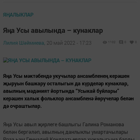
ЯҢАЛЫКЛАР
Яңа Усы авылында – кунаклар
Лилия Шәймиева,
20 май 2022 - 17:23
1102
0
0
Яңа Усы мәктәбендә укучылар ансамбленең керәшен
җыруын башкару осталыгын да күрделәр кунаклар,
авылның мәдәният йортында “Усыкай буйлары”
керәшен халык фольклор ансамбленә йөрүчеләр белән
дә очраштылар.
Яңа Усы авыл җирлеге башлыгы Галина Романова
белән бергәләп, авылның данлыклы умартачылары
Роза һәм Геннадий Кондратьевлар хуҗалыгына барды.