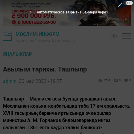
3
Автоматическое закрытие баннера через
МӨСЛИМ-ИНФОРМ
16+
"Авыл утлары" газетасы - Мөслим районы
ЯҢАЛЫКЛАР
Авылым тарихы. Ташлыяр
admin,
20 май 2022 - 19:27
1749
0
0
Ташлыяр – Мәллә елгасы буенда урнашкан авыл.
Мөслимнән көньяк-көнбатышка таба 17 км ераклыкта.
XVIII гасырның беренче яртысында эчке эшләр
министры А. М. Горчаков биләмәләрендә нигез
салынган. 1861 елга кадәр халкы башкорт-