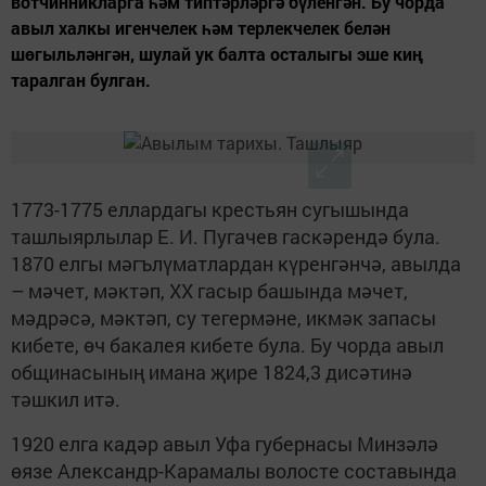
вотчинникларга һәм типтәрләргә бүленгән. Бу чорда
авыл халкы игенчелек һәм терлекчелек белән
шөгыльләнгән, шулай ук балта осталыгы эше киң
таралган булган.
1773-1775 еллардагы крестьян сугышында
ташлыярлылар Е. И. Пугачев гаскәрендә була.
1870 елгы мәгълүматлардан күренгәнчә, авылда
– мәчет, мәктәп, ХХ гасыр башында мәчет,
мәдрәсә, мәктәп, су тегермәне, икмәк запасы
кибете, өч бакалея кибете була. Бу чорда авыл
общинасының имана җире 1824,3 дисәтинә
тәшкил итә.
1920 елга кадәр авыл Уфа губернасы Минзәлә
өязе Александр-Карамалы волосте составында