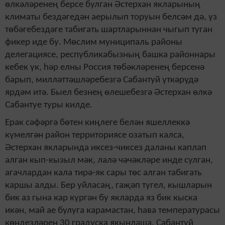
өлкәләренең берсе бул­ган Әстерхан якларының
климаты бездәгедән аерылып торуын белсәм дә, үз
төбәгебездәге табигать шарт­ларыннан чыгып туган
фикер иде бу. Мөслим муниципаль районы
делегациясе, республикабызның башка районнары
кебек үк, hәр елны Россия төбәкләренең берсенә
барып, милләттәшләребезгә Са­бантуй үткәрүдә
ярдәм итә. Быел безнең өлешебезгә Әстерхан өлкә
Сабантуе туры килде.
Ерак сәфәргә бөтен киңлеге белән яшеллеккә
күмелгән район территори­ясе озатып калса,
Әстерхан якларын­да иксез-чиксез даланы каплап
алган кып-кызыл мәк, лалә чәчәкләре инде сулган,
агачлардан кала тирә-як сары төс алган табигать
каршы алды. Бер уйласаң, гаҗәп түгел, кышларын
бик аз гына кар күргән бу якларда яз бик кыска
икән, май ае булуга карамастан, hава температурасы
көндезләрен 30 градуска якынлаша. Сабантуй