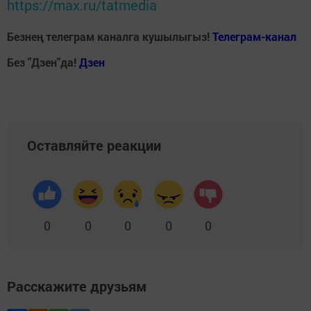
https://max.ru/tatmedia
Безнең телеграм каналга кушылыгыз!
Телеграм-канал
Без "Дзен"да!
Д
зен
Оставляйте реакции
0
0
0
0
0
Расскажите друзьям