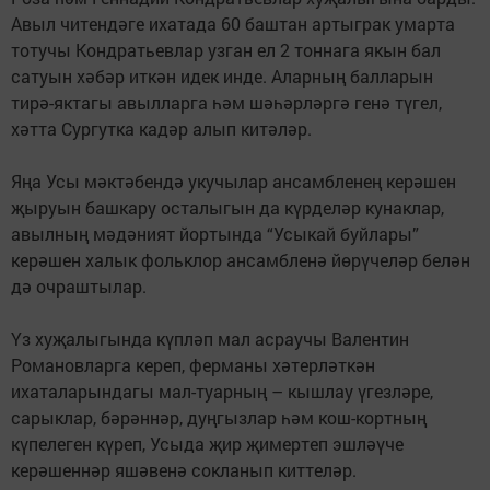
Авыл читендәге ихатада 60 баштан артыграк умарта
тотучы Кондратьевлар узган ел 2 тоннага якын бал
сатуын хәбәр иткән идек инде. Аларның балларын
тирә-яктагы авылларга һәм шәһәрләргә генә түгел,
хәтта Сургутка кадәр алып китәләр.
Яңа Усы мәктәбендә укучылар ансамбленең керәшен
җыруын башкару осталыгын да күрделәр кунаклар,
авылның мәдәният йортында “Усыкай буйлары”
керәшен халык фольклор ансамбленә йөрүчеләр белән
дә очраштылар.
Үз хуҗалыгында күпләп мал асраучы Валентин
Романовларга кереп, ферманы хәтерләткән
ихаталарындагы мал-туарның – кышлау үгезләре,
сарыклар, бәрәннәр, дуңгызлар һәм кош-кортның
күпелеген күреп, Усыда җир җимертеп эшләүче
керәшеннәр яшәвенә сокланып киттеләр.