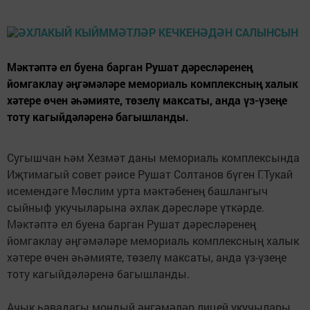
Мәктәптә ел буена барган Рушат дәресләренең
йомгаклау әңгәмәләре мемориаль комплексның халык
хәтере өчен әһәмияте, төзелү максаты, анда үз-үзеңе
тоту кагыйдәләренә багышланды.
Сугышчан һәм Хезмәт даны мемориаль комплексында
Иҗтимагый совет рәисе Рушат Солтанов бүген Г.Тукай
исемендәге Мөслим урта мәктәбенең башлангыч
сыйныф укучыларына әхлак дәресләре үткәрде.
Мәктәптә ел буена барган Рушат дәресләренең
йомгаклау әңгәмәләре мемориаль комплексның халык
хәтере өчен әһәмияте, төзелү максаты, анда үз-үзеңе
тоту кагыйдәләренә багышланды.
Ачык һавадагы мондый әңгәмәләр лицей укучылары