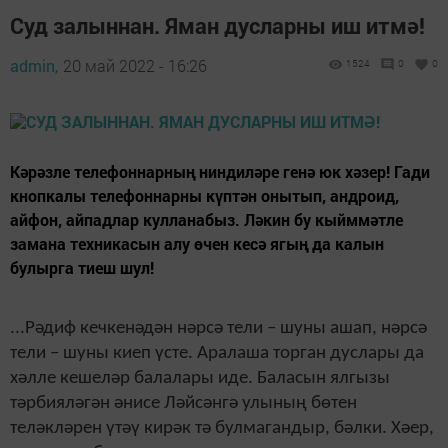
Суд залыннан. Яман дусларны иш итмә!
admin,
20 май 2022 - 16:26
1524
0
0
Кәрәзле телефоннарның ниндиләре генә юк хәзер! Гади
кнопкалы телефоннарны күптән онытып, андроид,
айфон, айпадлар кулланабыз. Ләкин бу кыйммәтле
замана техникасын алу өчен кесә ягың да калын
булырга тиеш шул!
...Рәдиф кечкенәдән нәрсә тели – шуны ашап, нәрсә
тели – шуны киеп үсте. Аралаша торган дуслары да
хәлле кешеләр балалары иде. Баласын ялгызы
тәрбияләгән әнисе Ләйсәнгә улының бөтен
теләкләрен үтәү кирәк тә булмагандыр, бәлки. Хәер,