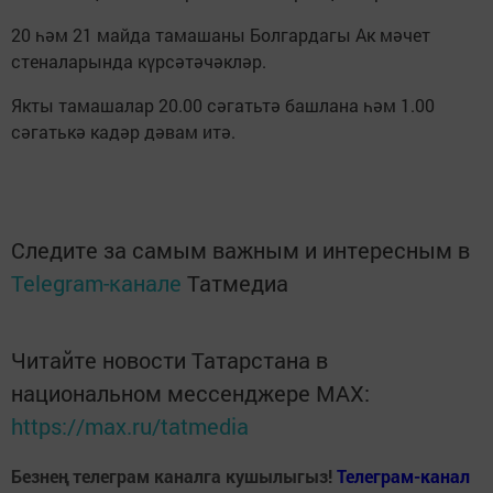
20 һәм 21 майда тамашаны Болгардагы Ак мәчет
стеналарында күрсәтәчәкләр.
Якты тамашалар 20.00 сәгатьтә башлана һәм 1.00
сәгатькә кадәр дәвам итә.
Следите за самым важным и интересным в
Telegram-канале
Татмедиа
Читайте новости Татарстана в
национальном мессенджере MАХ:
https://max.ru/tatmedia
Безнең телеграм каналга кушылыгыз!
Телеграм-канал