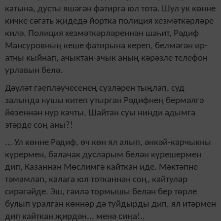
катына, дусты яшәгән фатирга юл тота. Шул ук көнне
кичке сәгать җидедә йортка полиция хезмәткәрләре
килә. Полиция хезмәткәрләреннән шаһит, Рәдиф
Мансуровның кеше фатирына кереп, белмәгән ир-
атны кыйнап, ачыктан-ачык аның кәрәзле телефон
урлавын белә.
Дәүләт гаепләүчесенең сүзләрен тыңлап, суд
залында һушы китеп утырган Рәдифнең бермәлгә
йөзеннән нур качты. Шайтан суы нинди адымга
этәрде соң аны?!
... Ул көнне Рәдиф, өч көн ял алып, әнкәй-карчыкны
күрермен, балачак дусларым белән күрешермен
дип, Казаннан Мөслимгә кайткан иде. Мәктәпне
тәмамлап, калага юл тотканнан соң, кайтулар
сирәгәйде. Эш, гаилә тормышы белән бер төрле
булып уралган көннәр дә туйдырды дип, ял итәрмен
дип кайткан җирдән... менә сиңа!..