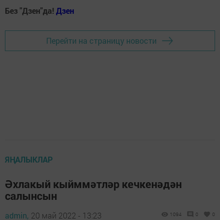
Без "Дзен"да!
Д
зен
Перейти на страницу новости
ЯҢАЛЫКЛАР
Әхлакый кыйммәтләр кечкенәдән
салынсын
admin,
20 май 2022 - 13:23
1094
0
0