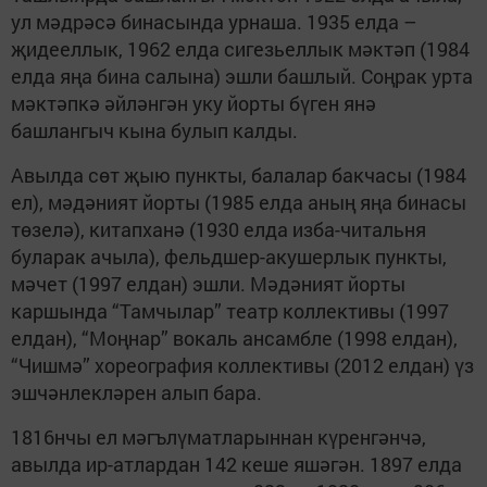
ул мәдрәсә бинасында урнаша. 1935 елда –
җидееллык, 1962 елда сигезьеллык мәктәп (1984
елда яңа бина салына) эшли башлый. Соңрак урта
мәктәпкә әйләнгән уку йорты бүген янә
башлангыч кына булып калды.
Авылда сөт җыю пункты, балалар бакчасы (1984
ел), мәдәният йорты (1985 елда аның яңа бинасы
төзелә), китапханә (1930 елда изба-читальня
буларак ачыла), фельдшер-акушерлык пункты,
мәчет (1997 елдан) эшли. Мәдәният йорты
каршында “Тамчылар” театр коллективы (1997
елдан), “Моңнар” вокаль ансамбле (1998 елдан),
“Чишмә” хореография коллективы (2012 елдан) үз
эшчәнлекләрен алып бара.
1816нчы ел мәгълүматларыннан күренгәнчә,
авылда ир-атлардан 142 кеше яшәгән. 1897 елда