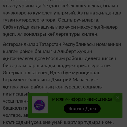
үткәрү урыны да бездәге кебек яшеллеккә, бо­лын
чәчәкләренә күмелеп утырмый. Аз гына җилдән дә
тузан күтәрелергә тора. Оештыручыларга,
Сабантуйда катнашучылар өчен махсус җәймәләр
җәеп, ял зоналары көйләргә туры килгән.
Әстерханлылар Татарстан Ре­спубликасы исеменнән
килгән район башлыгы Альберт Хуҗин
җитәкчелегендәге Мөслим районы делегациясен
бик җылы каршыла­ды, кадер-хөрмәт күрсәтте.
Әстерхан өлкәсенең Идел буе муниципаль
берәмлеге башлыгы Дмитрий Мазаев үзе
җитәкләгән районның көнкүреше, социаль-
икътисадый үсеше белән та­ныштырды, киләчәккә
Мөслим-информ Яндекс Дзенда
үсеш планнары белән уртаклашты. Районның
Яндекс Дзен
башка­лага якын урнашуы, су hәм тимер юл­лар
челтәре, автомобиль транспор­ты районның
икътисадый үсешенә уңай шартлар тудыра икән.