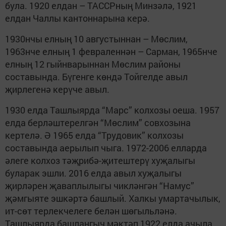
була. 1920 елдан – ТАССРның Минзәлә, 1921
елдан Чаллы кантоннарына керә.
1930нчы елның 10 августыннан – Мөслим,
1963нче елның 1 февраленнән – Сарман, 1965нче
елның 12 гыйнварыннан Мөслим районы
составында. Бүгенге көндә Тойгелде авыл
җирлегенә керүче авыл.
1930 елда Ташлыярда “Марс” колхозы оеша. 1957
елда берләштерелгән “Мөслим” совхозына
кертелә. Ә 1965 елда “Трудовик” колхозы
составында аерылып чыга. 1972-2006 елларда
әлеге колхоз тәҗрибә-җитештерү хуҗалыгы
буларак эшли. 2016 елда авыл хуҗалыгы
җирләрен җаваплылыгы чикләнгән “Намус”
җәмгыяте эшкәртә башлый. Халкы умартачылык,
ит-сөт терлекчелеге белән шөгыльләнә.
Ташлыярда башлангыч мәктәп 1922 елда ачыла,