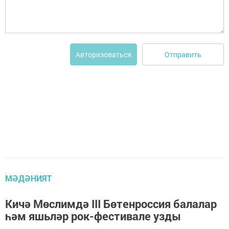
Отправить
Авторизоваться
МӘДӘНИЯТ
Кичә Мөслимдә III Бөтенроссия балалар
һәм яшьләр рок-фестивале узды