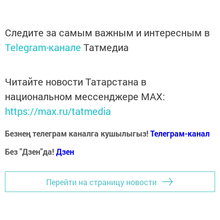
Следите за самым важным и интересным в
Telegram-канале
Татмедиа
Читайте новости Татарстана в
национальном мессенджере MАХ:
https://max.ru/tatmedia
Безнең телеграм каналга кушылыгыз!
Телеграм-канал
Без "Дзен"да!
Д
зен
Перейти на страницу новости