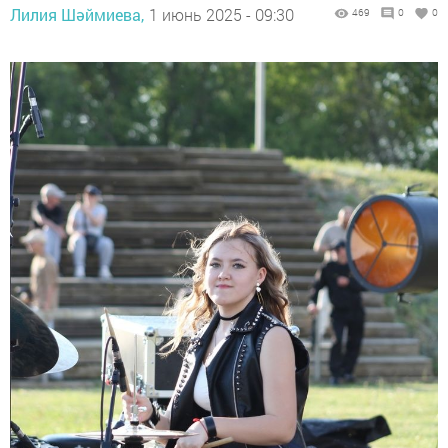
Лилия Шәймиева,
1 июнь 2025 - 09:30
469
0
0