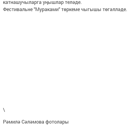
катнашучыларга уңышлар теләде.
Фестивальне "Мураками" төркеме чыгышы төгәлләде.
\
Рәмилә Сәләмова фотолары