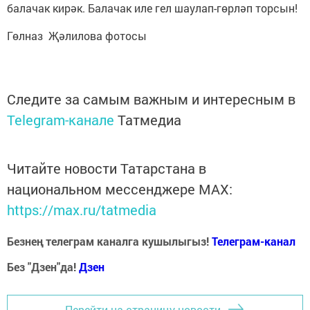
балачак кирәк. Балачак иле гел шаулап-гөрләп торсын!
Гөлназ Җәлилова фотосы
Следите за самым важным и интересным в
Telegram-канале
Татмедиа
Читайте новости Татарстана в
национальном мессенджере MАХ:
https://max.ru/tatmedia
Безнең телеграм каналга кушылыгыз!
Телеграм-канал
Без "Дзен"да!
Д
зен
Перейти на страницу новости