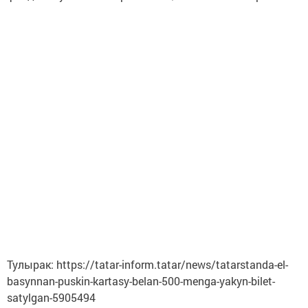
Тулырак: https://tatar-inform.tatar/news/tatarstanda-el-
basynnan-puskin-kartasy-belan-500-menga-yakyn-bilet-
satylgan-5905494