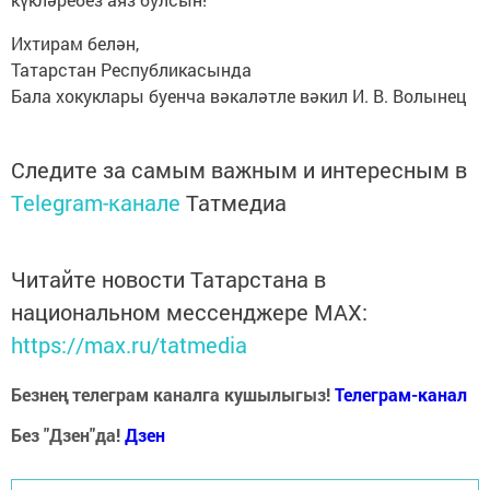
Ихтирам белән,
Татарстан Республикасында
Бала хокуклары буенча вәкаләтле вәкил И. В. Волынец
Следите за самым важным и интересным в
Telegram-канале
Татмедиа
Читайте новости Татарстана в
национальном мессенджере MАХ:
https://max.ru/tatmedia
Безнең телеграм каналга кушылыгыз!
Телеграм-канал
Без "Дзен"да!
Д
зен