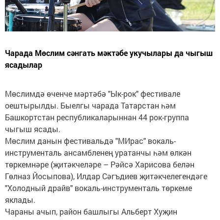
Чарада Мөслим сәнгать мәктәбе укучылары да чыгыш
ясадылар
Мөслимдә өченче мәртәбә "Ык-рок" фестивале
оештырылды. Быелгы чарада Татарстан һәм
Башкортстан республикаларыннан 44 рок-группа
чыгыш ясады.
Мөслим данын фестивальдә "МИрас" вокаль-
инструменталь ансамбленең уратанчы һәм өлкән
төркемнәре (җитәкчеләре – Рәйсә Харисова белән
Гөлназ Йосыпова), Илдар Сәгъдиев җитәкчелегендәге
"Холодный драйв" вокаль-инструменталь төркеме
яклады.
Чараны ачып, район башлыгы Альберт Хуҗин