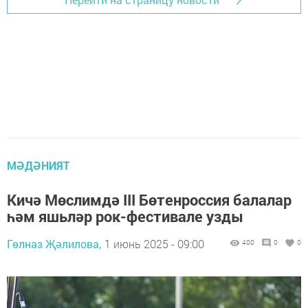
МӘДӘНИЯТ
Кичә Мөслимдә III Бөтенроссия балалар
һәм яшьләр рок-фестивале узды
Гөлназ Җәлилова,
1 июнь 2025 - 09:00
400
0
0