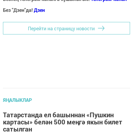
Без "Дзен"да!
Д
зен
Перейти на страницу новости
ЯҢАЛЫКЛАР
Татарстанда ел башыннан «Пушкин
картасы» белән 500 меңгә якын билет
сатылган