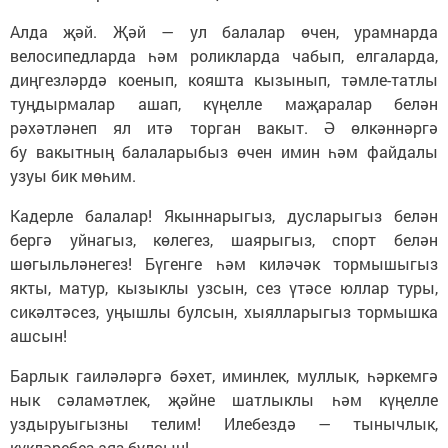
Алда җәй. Җәй — ул балалар өчен, урамнарда
велосипедларда һәм роликларда чабып, елгаларда,
диңгезләрдә коенып, кояшта кызынып, тәмле-татлы
туңдырмалар ашап, күңелле маҗаралар белән
рәхәтләнеп ял итә торган вакыт. Ә өлкәннәргә
бу вакытның балаларыбыз өчен имин һәм файдалы
узуы бик мөһим.
Кадерле балалар! Якыннарыгыз, дусларыгыз белән
бергә уйнагыз, көлегез, шаярыгыз, спорт белән
шөгыльләнегез! Бүгенге һәм киләчәк тормышыгыз
якты, матур, кызыклы узсын, сез үтәсе юллар туры,
сикәлтәсез, уңышлы булсын, хыялларыгыз тормышка
ашсын!
Барлык гаиләләргә бәхет, иминлек, муллык, һәркемгә
нык сәламәтлек, җәйне шатлыклы һәм күңелле
уздыруыгызны телим! Илебездә — тынычлык,
күкләребез аяз булсын!