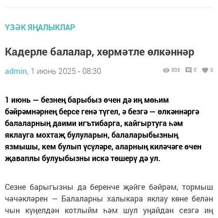
ҮЗӘК ЯҢАЛЫКЛАР
Кадерле балалар, хөрмәтле өлкәннәр
admin,
1 июнь 2025 - 08:30
303
0
0
1 июнь — безнең барыбыз өчен дә иң мөһим
бәйрәмнәрнең берсе генә түгел, ә безгә — өлкәннәргә
балаларның даими игътибарга, кайгыртуга һәм
яклауга мохтаҗ булуларын, балаларыбызның
язмышы, кем булып үсүләре, аларның киләчәге өчен
җаваплы булуыбызны искә төшерү дә ул.
Сезне барыгызны да беренче җәйге бәйрәм, тормыш
чәчәкләрен — Балаларны халыкара яклау көне белән
чын күңелдән котлыйм һәм шул уңайдан сезгә иң