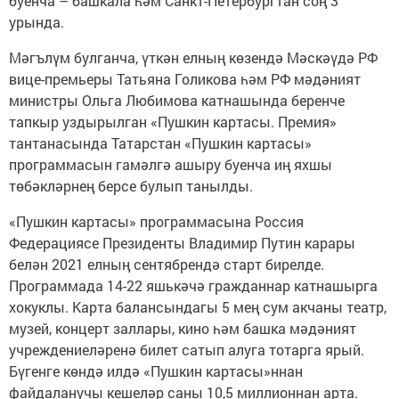
буенча – башкала һәм Санкт-Петербургтан соң 3
урында.
Мәгълүм булганча, үткән елның көзендә Мәскәүдә РФ
вице-премьеры Татьяна Голикова һәм РФ мәдәният
министры Ольга Любимова катнашында беренче
тапкыр уздырылган «Пушкин картасы. Премия»
тантанасында Татарстан «Пушкин картасы»
программасын гамәлгә ашыру буенча иң яхшы
төбәкләрнең берсе булып танылды.
«Пушкин картасы» программасына Россия
Федерациясе Президенты Владимир Путин карары
белән 2021 елның сентябрендә старт бирелде.
Программада 14-22 яшькәчә гражданнар катнашырга
хокуклы. Карта балансындагы 5 мең сум акчаны театр,
музей, концерт заллары, кино һәм башка мәдәният
учреждениеләренә билет сатып алуга тотарга ярый.
Бүгенге көндә илдә «Пушкин картасы»ннан
файдаланучы кешеләр саны 10,5 миллионнан арта.