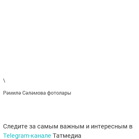
\
Рәмилә Сәләмова фотолары
Следите за самым важным и интересным в
Telegram-канале
Татмедиа