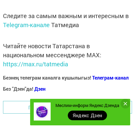
Следите за самым важным и интересным в
Telegram-канале
Татмедиа
Читайте новости Татарстана в
национальном мессенджере MАХ:
https://max.ru/tatmedia
Безнең телеграм каналга кушылыгыз!
Телеграм-канал
Без "Дзен"да!
Д
зен
Мөслим-информ Яндекс Дзенда
Перейти на страницу новости
Яндекс Дзен