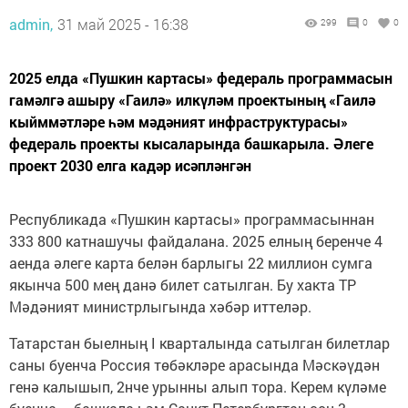
admin,
31 май 2025 - 16:38
299
0
0
2025 елда «Пушкин картасы» федераль программасын
гамәлгә ашыру «Гаилә» илкүләм проектының «Гаилә
кыйммәтләре һәм мәдәният инфраструктурасы»
федераль проекты кысаларында башкарыла. Әлеге
проект 2030 елга кадәр исәпләнгән
Республикада «Пушкин картасы» программасыннан
333 800 катнашучы файдалана. 2025 елның беренче 4
аенда әлеге карта белән барлыгы 22 миллион сумга
якынча 500 мең данә билет сатылган. Бу хакта ТР
Мәдәният министрлыгында хәбәр иттеләр.
Татарстан быелның I кварталында сатылган билетлар
саны буенча Россия төбәкләре арасында Мәскәүдән
генә калышып, 2нче урынны алып тора. Керем күләме