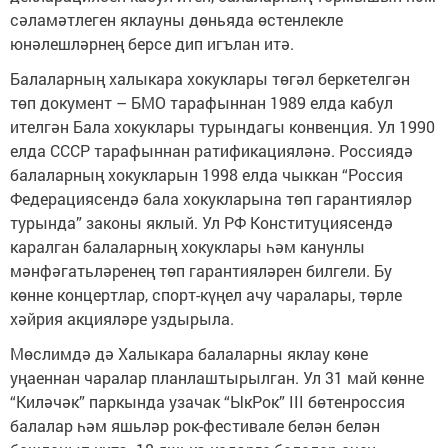
сәламәтлеген яклауны дөньяда өстенлекле
юнәлешләрнең берсе дип игълан итә.
Балаларның халыкара хокуклары төгәл беркетелгән
төп документ – БМО тарафыннан 1989 елда кабул
ителгән Бала хокуклары турындагы конвенция. Ул 1990
елда СССР тарафыннан ратификацияләнә. Россиядә
балаларның хокукларын 1998 елда чыккан “Россия
Федерациясендә бала хокукларына төп гарантияләр
турында” законы яклый. Ул РФ Конституциясендә
каралган балаларның хокуклары һәм канунлы
мәнфәгатьләренең төп гарантияләрен билгели. Бу
көнне концертлар, спорт-күңел ачу чаралары, төрле
хәйрия акцияләре уздырыла.
Мөслимдә дә Халыкара балаларны яклау көне
уңаеннан чаралар планлаштырылган. Ул 31 май көнне
“Киләчәк” паркында узачак “ЫкРок” III бөтенроссия
балалар һәм яшьләр рок-фестивале белән белән