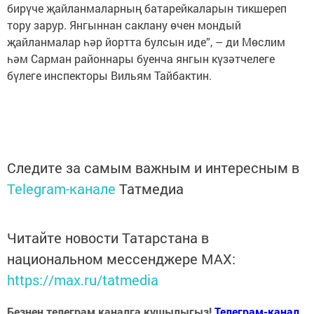
бирүче җайланмаларның батарейкаларын тикшереп
тору зарур. Янгыннан саклану өчен мондый
җайланмалар һәр йортта булсын иде”, – ди Мөслим
һәм Сарман районнары буенча янгын күзәтчелеге
бүлеге инспекторы Вильям Тайбактин.
Следите за самым важным и интересным в
Telegram-канале
Татмедиа
Читайте новости Татарстана в
национальном мессенджере MАХ:
https://max.ru/tatmedia
Безнең телеграм каналга кушылыгыз!
Телеграм-канал