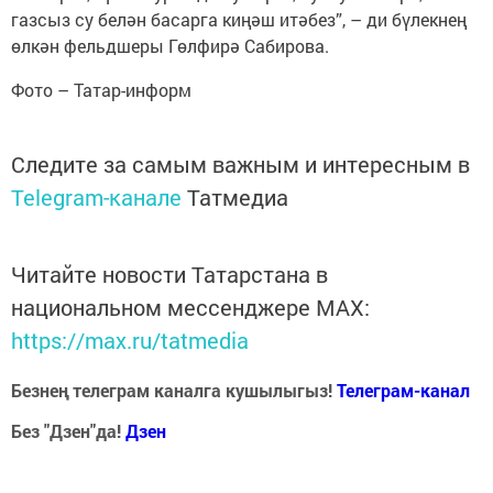
газсыз су белән басарга киңәш итәбез”, – ди бүлекнең
өлкән фельдшеры Гөлфирә Сабирова.
Фото – Татар-информ
Следите за самым важным и интересным в
Telegram-канале
Татмедиа
Читайте новости Татарстана в
национальном мессенджере MАХ:
https://max.ru/tatmedia
Безнең телеграм каналга кушылыгыз!
Телеграм-канал
Без "Дзен"да!
Д
зен