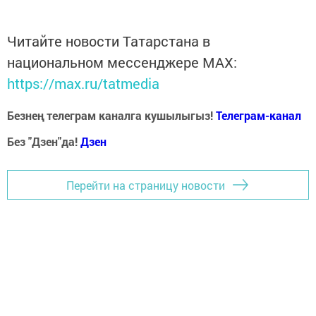
Читайте новости Татарстана в
национальном мессенджере MАХ:
https://max.ru/tatmedia
Безнең телеграм каналга кушылыгыз!
Телеграм-канал
Без "Дзен"да!
Д
зен
Перейти на страницу новости