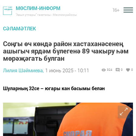
МӨСЛИМ-ИНФОРМ
16+
"Авыл утлары" газетасы - Мөслим районы
СӘЛАМӘТЛЕК
Соңгы өч көндә район хастаханәсенең
ашыгыч ярдәм бүлегенә 89 чакыру һәм
мөрәҗәгать булган
Лилия Шәймиева,
1 июнь 2025 - 10:11
324
0
0
Шуларның 32се – югары кан басымы белән