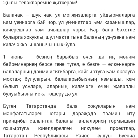
җылы теләкләремне җиткерәм!
Балачак — шук чак, ул могҗизаларга, уйдырмаларга
һәм уеннарга бай чор, ул уй-ниятләр һәм казанышлар,
кичерешләр һәм ачышлар чоры. Һәр бала бәхетле
булырга хокуклы, шул чакта гына баланың үз-үзенә һәм
киләчәккә ышанычы нык була.
1 июнь — безнең барыбыз өчен дә иң мөһим
бәйрәмнәрнең берсе генә түгел, ә безгә — өлкәннәргә
балаларның даими игътибарга, кайгыртуга һәм яклауга
мохтаҗ булуларын, балаларыбызның язмышы, кем
булып үсүләре, аларның киләчәге өчен җаваплы
булуыбызны искә төшерү дә ул.
Бүген Татарстанда бала хокукларын һәм
мәнфәгатьләрен югары дәрәҗәдә тәэмин итү
принцибы салынган, балалы гаиләләрнең тормышын
яхшыртуга юнәлдерелгән илкүләм проектлар,
Татарстан Республикасы Рәисе кушуы буенча