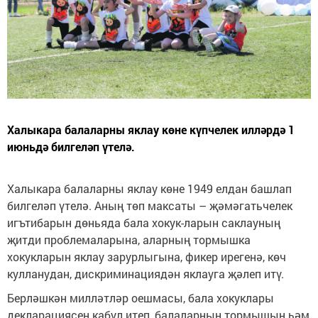
Халыкара балаларны яклау көне күпчелек илләрдә 1
июньдә билгеләп үтелә.
Халыкара балаларны яклау көне 1949 елдан башлап
билгеләп үтелә. Аның төп максаты – җәмәгатьчелек
игътибарын дөньяда бала хокук-ларын саклауның
җитди проблемаларына, аларның тормышка
хокукларын яклау зарурлыгына, фикер ирегенә, көч
кулланудан, дискриминациядән яклауга җәлеп итү.
Берләшкән милләтләр оешмасы, бала хокуклары
декларациясен кабул итеп, балаларның тормышын һәм