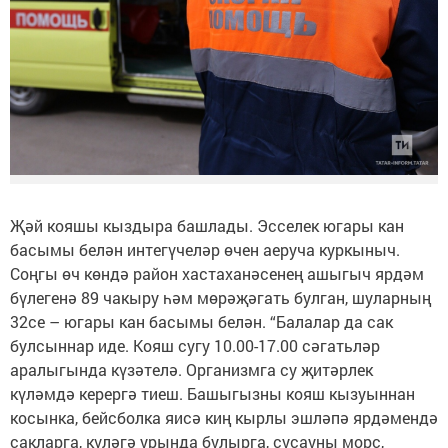
Җәй кояшы кыздыра башлады. Эсселек югары кан
басымы белән интегүчеләр өчен аеруча куркыныч.
Соңгы өч көндә район хастаханәсенең ашыгыч ярдәм
бүлегенә 89 чакыру һәм мөрәҗәгать булган, шуларның
32се – югары кан басымы белән. “Балалар да сак
булсыннар иде. Кояш сугу 10.00-17.00 сәгатьләр
аралыгында күзәтелә. Организмга су җитәрлек
күләмдә керергә тиеш. Башыгызны кояш кызуыннан
косынка, бейсболка яисә киң кырлы эшләпә ярдәмендә
сакларга, күләгә урында булырга, сусауны морс,