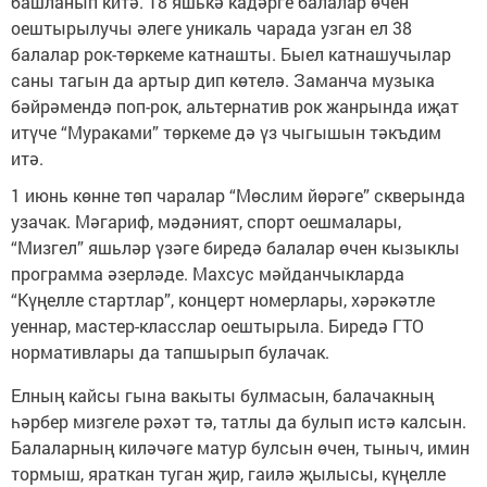
башланып китә. 18 яшькә кадәрге балалар өчен
оештырылучы әлеге уникаль чарада узган ел 38
балалар рок-төркеме катнашты. Быел катнашучылар
саны тагын да артыр дип көтелә. Заманча музыка
бәйрәмендә поп-рок, альтернатив рок жанрында иҗат
итүче “Мураками” төркеме дә үз чыгышын тәкъдим
итә.
1 июнь көнне төп чаралар “Мөслим йөрәге” скверында
узачак. Мәгариф, мәдәният, спорт оешмалары,
“Мизгел” яшьләр үзәге биредә балалар өчен кызыклы
программа әзерләде. Махсус мәйданчыкларда
“Күңелле стартлар”, концерт номерлары, хәрәкәтле
уеннар, мастер-класслар оештырыла. Биредә ГТО
нормативлары да тапшырып булачак.
Елның кайсы гына вакыты булмасын, балачакның
һәрбер мизгеле рәхәт тә, татлы да булып истә калсын.
Балаларның киләчәге матур булсын өчен, тыныч, имин
тормыш, яраткан туган җир, гаилә җылысы, күңелле