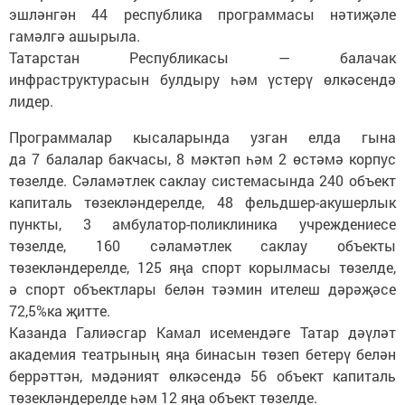
эшләнгән 44 республика программасы нәтиҗәле
гамәлгә ашырыла.
Татарстан Республикасы — балачак
инфраструктурасын булдыру һәм үстерү өлкәсендә
лидер.
Программалар кысаларында узган елда гына
да 7 балалар бакчасы, 8 мәктәп һәм 2 өстәмә корпус
төзелде. Сәламәтлек саклау системасында 240 объект
капиталь төзекләндерелде, 48 фельдшер-акушерлык
пункты, 3 амбулатор-поликлиника учреждениесе
төзелде, 160 сәламәтлек саклау объекты
төзекләндерелде, 125 яңа спорт корылмасы төзелде,
ә спорт объектлары белән тәэмин ителеш дәрәҗәсе
72,5%ка җитте.
Казанда Галиәсгар Камал исемендәге Татар дәүләт
академия театрының яңа бинасын төзеп бетерү белән
беррәттән, мәдәният өлкәсендә 56 объект капиталь
төзекләндерелде һәм 12 яңа объект төзелде.