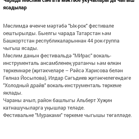
ясадылар
Мөслимдә өченче мәртәбә "Ык-рок" фестивале
оештырылды. Быелгы чарада Татарстан һәм
Башкортстан республикаларыннан 44 рок-группа
чыгыш ясады.
Мөслим данын фестивальдә "МИрас" вокаль-
инструменталь ансамбленең уратанчы һәм өлкән
төркемнәре (җитәкчеләре – Рәйсә Харисова белән
Гөлназ Йосыпова), Илдар Сәгъдиев җитәкчелегендәге
"Холодный драйв" вокаль-инструменталь төркеме
яклады.
Чараны ачып, район башлыгы Альберт Хуҗин
катнашучыларга уңышлар теләде.
Фестивальне "Мураками" төркеме чыгышы төгәлләде.