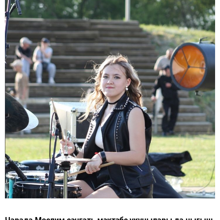
Чарада Мөслим сәнгать мәктәбе укучылары да чыгыш