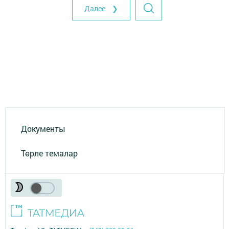
Далее ❯
Документы
Төрле темалар