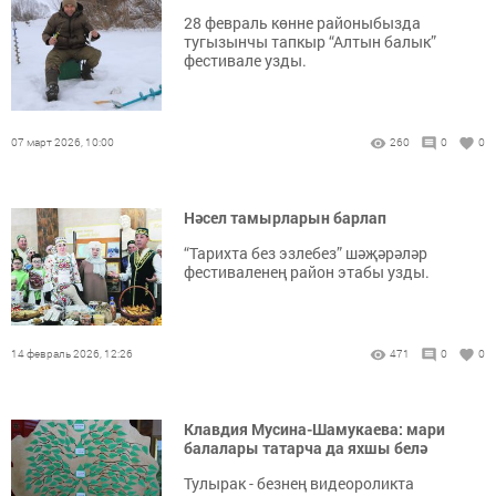
28 февраль көнне районыбызда
тугызынчы тапкыр “Алтын балык”
фестивале узды.
07 март 2026, 10:00
260
0
0
Нәсел тамырларын барлап
“Тарихта без эзлебез” шәҗәрәләр
фестиваленең район этабы узды.
14 февраль 2026, 12:26
471
0
0
Клавдия Мусина-Шамукаева: мари
балалары татарча да яхшы белә
Тулырак - безнең видеороликта