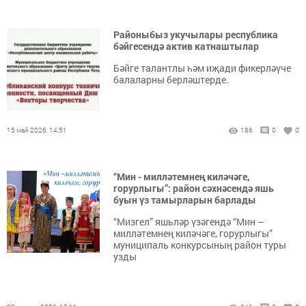
Районыбыз укучылары республика
бәйгесендә актив катнаштылар
Бәйге талантлы һәм иҗади фикерләүче
балаларны берләштерде.
15 май 2026, 14:51
186
0
0
“Мин - милләтемнең киләчәге,
горурлыгы”: район сәхнәсендә яшь
буын үз тамырларын барлады
“Мизгел” яшьләр үзәгендә “Мин –
милләтемнең киләчәге, горурлыгы”
муниципаль конкурсының район туры
узды