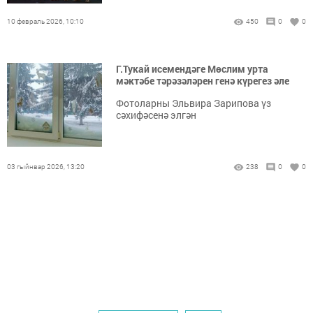
10 февраль 2026, 10:10
450
0
0
Г.Тукай исемендәге Мөслим урта
мәктәбе тәрәзәләрен генә күрегез әле
Фотоларны Эльвира Зарипова үз
сәхифәсенә элгән
03 гыйнвар 2026, 13:20
238
0
0