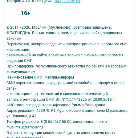
Телефон АО «ТАТМЕДИА»:
(843) 222 09 84
16+
© 2011 - 2026. Мослим (Муслюмово). Все права защищены.
© ТАТМЕДИА. Все материалы, размещенные на сайте, защищены
законом.
Перепечатка, воспроизведение и распространение в любом объеме
информации,
размещенной на сайте, возможна только с письменного согласия
редакций СМИ.
При поддержке Республиканского агентства по печати и массовым
коммуникациям.
Наименование СМИ: Мөслим-информ
СМИ зарегистрировано Федеральной службой по надзору в сфере
связи,
информационных технологий и массовых коммуникаций
запись о регистрации СМИ ЭЛ №ФС77-73825 от 28.09.2018 г.
ФИО главного редактора: Афзалова Римма Рашидовна
Адрес редакции: 423970, РТ, Муслюмовский район, село Муслюмово,
ул.Пушкина, д.43
Телефон редакции: 8 (8-5556) 2-55-00, электронная почта
muslimau@rambler.ru
О фактах коррупции можете сообщить на электронную почту
muslimau@rambler.ru