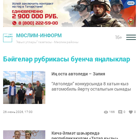
МӨСЛИМ-ИНФОРМ
16+
"Авыл утлары" газетасы - Мөслим районы
Бәйгеләр рубрикасы буенча яңалыклар
Иң оста автоледи – Зәлия
“Автоледи” конкурсында 8 хатын-кыз
автомобиль йөртү осталыгын сынады
26 июнь 2026, 17:00
166
0
0
Кичә Әлмәт шәһәрендә
республикакүләм «Татар кызы»