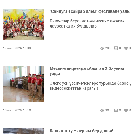
“Сандугач сайрар илем” фестивале узды
Биючеләр беренче һәм икенче дәрәҗә
лауреатка ия булдылар
15 март 2026, 13:08
288
0
0
Мөслим лицеенда «Аҗаган 2.0» уены
узды
Әлеге уен үзенчәлекләре турында безнең
видеосюжеттан карагыз
10 март 2026, 15:10
305
0
0
Балык тоту – аерым бер дөнья!