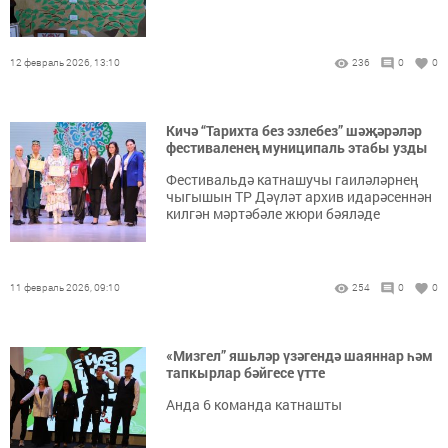
12 февраль 2026, 13:10
236
0
0
Кичә “Тарихта без эзлебез” шәҗәрәләр
фестиваленең муниципаль этабы узды
Фестивальдә катнашучы гаиләләрнең
чыгышын ТР Дәүләт архив идарәсеннән
килгән мәртәбәле жюри бәяләде
11 февраль 2026, 09:10
254
0
0
«Мизгел” яшьләр үзәгендә шаяннар һәм
тапкырлар бәйгесе үтте
Анда 6 команда катнашты