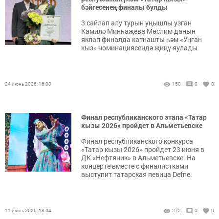
бәйгесенең финалы булды
3 сайлап алу турын уңышлы узган
Камилә Минһаҗева Мөслим данын
яклап финалда катнашты һәм «Уңган
кыз» номинациясендә җиңү яулады
24 июнь 2026, 16:00
150
0
0
Финал республиканского этапа «Татар
кызы 2026» пройдет в Альметьевске
Финал республиканского конкурса
«Татар кызы 2026» пройдет 23 июня в
ДК «Нефтяник» в Альметьевске. На
концерте вместе с финалистками
выступит татарская певица Defne.
11 июнь 2026, 18:04
272
0
0