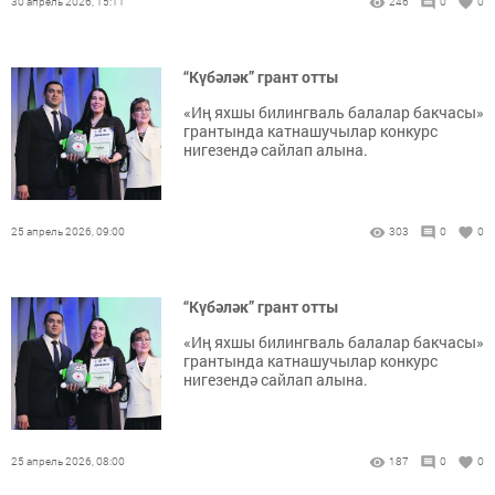
30 апрель 2026, 15:11
246
0
0
“Күбәләк” грант отты
«Иң яхшы билингваль балалар бакчасы»
грантында катнашучылар конкурс
нигезендә сайлап алына.
25 апрель 2026, 09:00
303
0
0
“Күбәләк” грант отты
«Иң яхшы билингваль балалар бакчасы»
грантында катнашучылар конкурс
нигезендә сайлап алына.
25 апрель 2026, 08:00
187
0
0