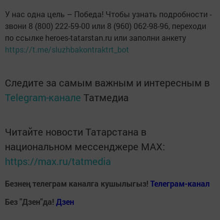
У нас одна цель – Победа! Чтобы узнать подробности -
звони 8 (800) 222-59-00 или 8 (960) 062-98-96, переходи
по ссылке heroes-tatarstan.ru или заполни анкету
https://t.me/sluzhbakontraktrt_bot
Следите за самым важным и интересным в
Telegram-канале
Татмедиа
Читайте новости Татарстана в
национальном мессенджере MАХ:
https://max.ru/tatmedia
Безнең телеграм каналга кушылыгыз!
Телеграм-канал
Без "Дзен"да!
Д
зен