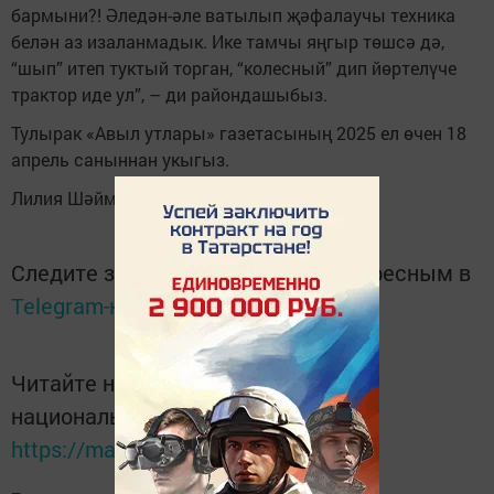
бармыни?! Әледән-әле ватылып җәфалаучы техника
белән аз изаланмадык. Ике тамчы яңгыр төшсә дә,
“шып” итеп туктый торган, “колесный” дип йөртелүче
трактор иде ул”, – ди райондашыбыз.
Тулырак «Авыл утлары» газетасының 2025 ел өчен 18
апрель саныннан укыгыз.
Лилия Шәймиева фотосы
Следите за самым важным и интересным в
Telegram-канале
Татмедиа
Читайте новости Татарстана в
национальном мессенджере MАХ:
https://max.ru/tatmedia