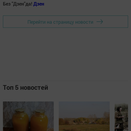
Без "Дзен"да!
Д
зен
Перейти на страницу новости
Топ 5 новостей