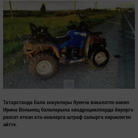
Татарстанда Бала хокуклары буенча вәкаләтле вәкил
Ирина Волынец балаларына квадроциклларда йөрергә
рөхсәт иткән ата-аналарга штраф салырга кирәклеген
әйтте.