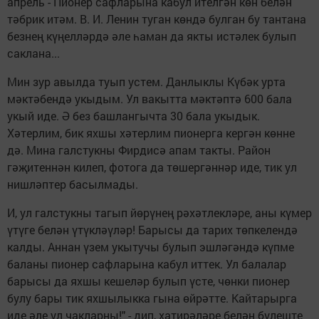
апрель - Пионер сафларына кабул ителгән көн белән
тәбрик итәм. В. И. Ленин туган көндә булган бу тантана
безнең күңелләрдә әле һаман да якты истәлек булып
саклана...
Мин зур авылда туып устем. Данлыклы Күбәк урта
мәктәбендә укыдым. Ул вакытта мәктәптә 600 бала
укый иде. Ә без башлангычта 30 бала укыдык.
Хәтерлим, бик яхшы хәтерлим пионерга кергән көнне
дә. Мина галстукны Фирдисә апам такты. Район
гәҗитеннән килеп, фотога да төшергәннәр иде, тик ул
нишләптер басылмады.
И, ул галстукны тагып йөрүнең рәхәтлекләре, аны күмер
үтүге белән үтүкләүләр! Барысы да тарих төпкелендә
калды. Аннан үзем укытучы булып эшләгәндә күпме
баланы пионер сафларына кабул иттек. Ул балалар
барысы да яхшы кешеләр булып үсте, чөнки пионер
булу бары тик яхшылыкка гына өйрәтте. Кайтарырга
иде әле ул чакларны!" - дип, хатирәләре белән бүлеште