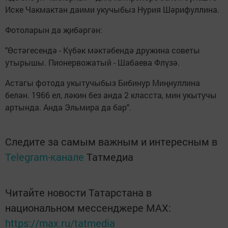
Иске Чакмактан даими укучыбыз Нурия Шәрифуллина.
Фотоларын да җибәргән:
"Өстәгесендә - Күбәк мәктәбендә дружина советы
утырышы. Пионервожатый - Шабаева Флүзә.
Астагы фотода укытучыбыз Бибинур Миңнуллина
белән. 1966 ел, ләкин без анда 2 класста, мин укытучы
артында. Анда Эльмира да бар".
Следите за самым важным и интересным в
Telegram-канале
Татмедиа
Читайте новости Татарстана в
национальном мессенджере MАХ:
https://max.ru/tatmedia