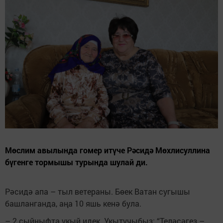
Мөслим авылында гомер итүче Рәсидә Мөхлисуллина
бүгенге тормышы турында шулай ди.
Рәсидә апа – тыл ветераны. Бөек Ватан сугышы
башланганда, аңа 10 яшь кенә була.
– 2 сыйныфта укый идек. Укытучыбыз: “Теләсәгез –