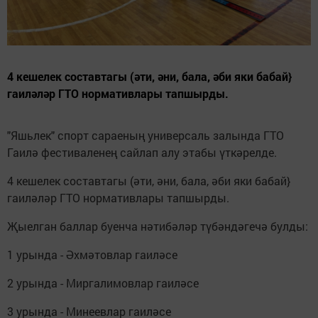
4 кешелек составтагы (әти, әни, бала, әби яки бабай}
гаиләләр ГТО нормативлары тапшырды.
"Яшьлек" спорт сараеның универсаль залында ГТО
Гаилә фестиваленең сайлап алу этабы үткәрелде.
4 кешелек составтагы (әти, әни, бала, әби яки бабай}
гаиләләр ГТО нормативлары тапшырды.
Җыелган баллар буенча нәтибәләр түбәндәгечә булды:
1 урында - Әхмәтовлар гаиләсе
2 урында - Миргалимовлар гаиләсе
3 урында - Минеевлар гаиләсе