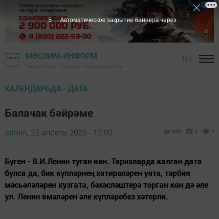
3
Автоматическое закрытие баннера через
МӨСЛИМ-ИНФОРМ
16+
"Авыл утлары" газетасы - Мөслим районы
КАЛЕНДАРЬДА - ДАТА
Балачак бәйрәме
admin,
22 апрель 2025 - 12:00
858
0
0
Бүген - В.И.Ленин туган көн. Тарихларда калган дата
булса да, бик күпләрнең хатирәләрен уята, тәрбия
мәсьәләләрен кузгата, бәхәсләштерә торган көн дә әле
ул. Ленин өмәләрен әле күпләребез хәтерли.