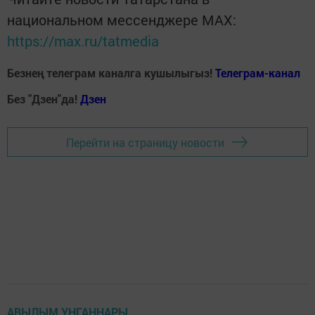
национальном мессенджере MАХ:
https://max.ru/tatmedia
Безнең телеграм каналга кушылыгыз!
Телеграм-канал
Без "Дзен"да!
Д
зен
Перейти на страницу новости
АВЫЛЫМ УҢГАННАРЫ