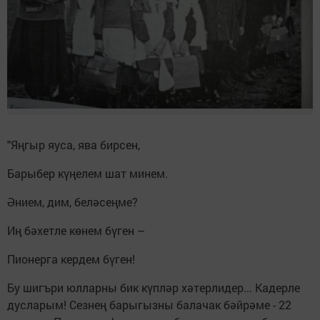
"Яңгыр яуса, ява бирсен,
Барыбер күңелем шат минем.
Әнием, дим, беләсеңме?
Иң бәхетле көнем бүген –
Пионерга кердем бүген!
Бу шигъри юлларны бик күпләр хәтерлидер... Кадерле
дусларым! Сезнең барыгызны балачак бәйрәме - 22