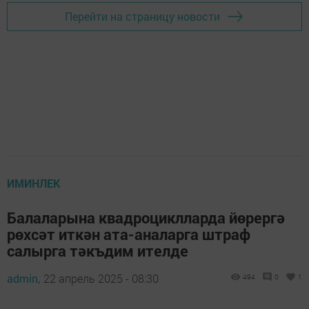
Перейти на страницу новости
ИМИНЛЕК
Балаларына квадроциклларда йөрергә
рөхсәт иткән ата-аналарга штраф
салырга тәкъдим ителде
admin,
22 апрель 2025 - 08:30
494
0
1