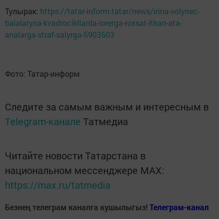
Тулырак:
https://tatar-inform.tatar/news/irina-volynec-
balalaryna-kvadrocikllarda-iorerga-roxsat-itkan-ata-
analarga-straf-salyrga-5903503
Фото: Татар-информ
Следите за самым важным и интересным в
Telegram-канале
Татмедиа
Читайте новости Татарстана в
национальном мессенджере MАХ:
https://max.ru/tatmedia
Безнең телеграм каналга кушылыгыз!
Телеграм-канал