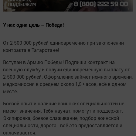
У нас одна цель – Победа!
От 2 500 000 рублей единовременно при заключении
контракта в Татарстане!
Вступай в Армию Победы! Подпиши контракт на
военную службу и получи единовременную выплату от
2 500 000 рублей. Оформление займет немного времени,
медкомиссия в среднем около 1,5 часов, всё в одном
месте.
Боевой опыт и наличие воинских специальностей не
имеют значения. Тебя научат, помогут и поддержат.
Экипировка, боевое слаживание, подбор воинской
специальности, дорога - всё это предоставляется и
оплачивается.