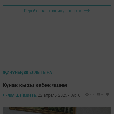
Перейти на страницу новости
ҖИҢҮНЕҢ 80 ЕЛЛЫГЫНА
Кунак кызы кебек яшим
Лилия Шәймиева,
22 апрель 2025 - 09:18
417
0
0