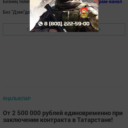
Безнең телеграм каналга кушылыгыз!
Телеграм-канал
Без "Дзен"да!
Д
зен
Перейти на страницу новости
ЯҢАЛЫКЛАР
От 2 500 000 рублей единовременно при
заключении контракта в Татарстане!