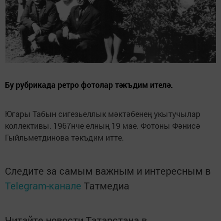
Бу рубрикада ретро фотолар тәкъдим ителә.
Югары Табын сигезьеллык мәктәбенең укытучылар
коллективы. 1967нче елның 19 мае. Фотоны Фәнисә
Гыйльметдинова тәкъдим итте.
Следите за самым важным и интересным в
Telegram-канале
Татмедиа
Читайте новости Татарстана в