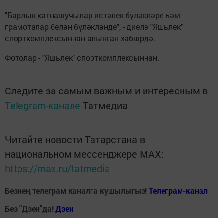
"Барлык катнашучылар истәлек бүләкләре һәм
грамоталар белән бүләкләнде", - диелә "Яшьлек"
спорткомплексыннан алынган хәбшрдә.
Фотолар - "Яшьлек" спорткомплексыннан.
Следите за самым важным и интересным в
Telegram-канале
Татмедиа
Читайте новости Татарстана в
национальном мессенджере MАХ:
https://max.ru/tatmedia
Безнең телеграм каналга кушылыгыз!
Телеграм-канал
Без "Дзен"да!
Д
зен