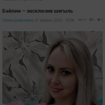
Бәйләм – эксклюзив шөгыль
Лилия Шәймиева,
21 апрель 2025 - 18:09
474
0
0