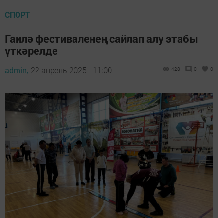
СПОРТ
Гаилә фестиваленең сайлап алу этабы
үткәрелде
admin,
22 апрель 2025 - 11:00
428
0
0