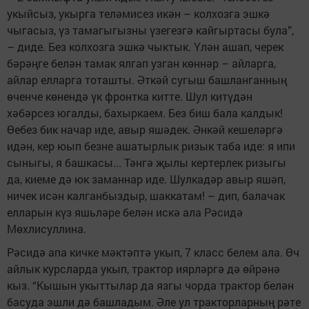
укыйсыз, укырга теләмисез икән – колхозга эшкә
чыгасыз, үз тамагыгызны үзегезгә кайгыртасы була”,
– диде. Без колхозга эшкә чыктык. Үлән ашап, черек
бәрәңге белән тамак ялгап узган көннәр – айларга,
айлар елларга тоташты. Әткәй сугыш башланганның
өченче көнендә үк фронтка китте. Шул китүдән
хәбәрсез югалды, бахыркаем. Без биш бала калдык!
Өебез бик начар иде, авыр яшәдек. Әнкәй кешеләргә
идән, кер юып безне ашатырлык ризык таба иде: я ипи
сыныгы, я башкасы... Тәнгә җылы кертерлек ризыгы
да, киеме дә юк заманнар иде. Шулкадәр авыр яшәп,
ничек исән калганбыздыр, шаккатам! – дип, балачак
елларын күз яшьләре белән искә ала Рәсидә
Мөхлисуллина.
Рәсидә апа кичке мәктәптә укып, 7 класс белем ала. Өч
айлык курсларда укып, трактор иярләргә дә өйрәнә
кыз. “Кышын укыттылар да язгы чорда трактор белән
басуда эшли дә башладым. Әле ул тракторларның рәте