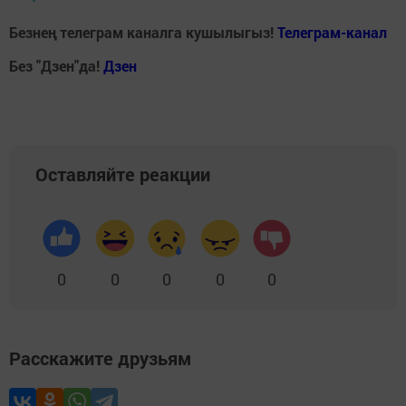
Безнең телеграм каналга кушылыгыз!
Телеграм-канал
Без "Дзен"да!
Д
зен
Оставляйте реакции
0
0
0
0
0
Расскажите друзьям