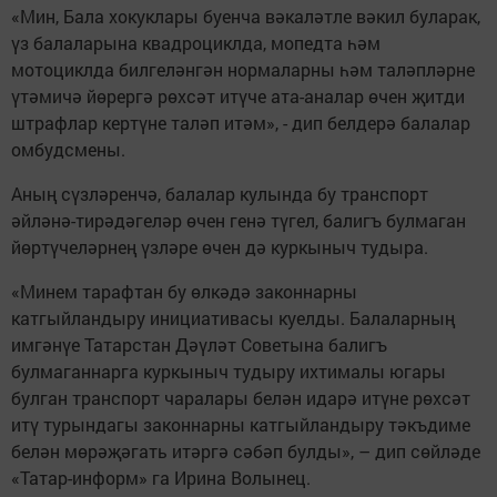
«Мин, Бала хокуклары буенча вәкаләтле вәкил буларак,
үз балаларына квадроциклда, мопедта һәм
мотоциклда билгеләнгән нормаларны һәм таләпләрне
үтәмичә йөрергә рөхсәт итүче ата-аналар өчен җитди
штрафлар кертүне таләп итәм», - дип белдерә балалар
омбудсмены.
Аның сүзләренчә, балалар кулында бу транспорт
әйләнә-тирәдәгеләр өчен генә түгел, балигъ булмаган
йөртүчеләрнең үзләре өчен дә куркыныч тудыра.
«Минем тарафтан бу өлкәдә законнарны
катгыйландыру инициативасы куелды. Балаларның
имгәнүе Татарстан Дәүләт Советына балигъ
булмаганнарга куркыныч тудыру ихтималы югары
булган транспорт чаралары белән идарә итүне рөхсәт
итү турындагы законнарны катгыйландыру тәкъдиме
белән мөрәҗәгать итәргә сәбәп булды», – дип сөйләде
«Татар-информ» га Ирина Волынец.