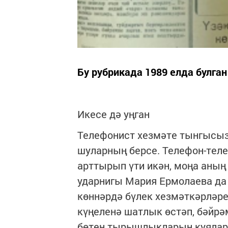
Бу рубрикада 1989 елда булга
Икесе дә уңган
Телефонист хезмәте тынгысызл
шуларның берсе. Телефон-теле
арттырып үти икән, моңа аның
ударнигы Мария Ермолаева да 
көннәрдә бүлек хезмәткәрләре
күңеленә шатлык өстәп, бәйр
бөтен тырышлыкларын куялар