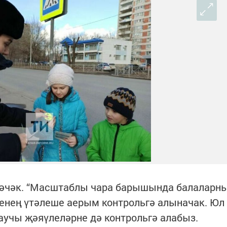
итәчәк. “Масштаблы чара барышында балаларн
енең үтәлеше аерым контрольгә алыначак. Юл
аучы җәяүлеләрне дә контрольгә алабыз.