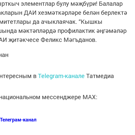
рткыч элементлар булу мәҗбүри! Балалар
акларын ДАИ хезмәткәрләре белән берлектә
омитетлары да ачыклаячак. “Кышкы
шында мәктәпләрдә профилактик әңгәмәләр
ДАИ җитәкчесе Феликс Мәгъданов.
ннан
интересным в
Telegram-канале
Татмедиа
в национальном мессенджере MАХ:
Телеграм-канал