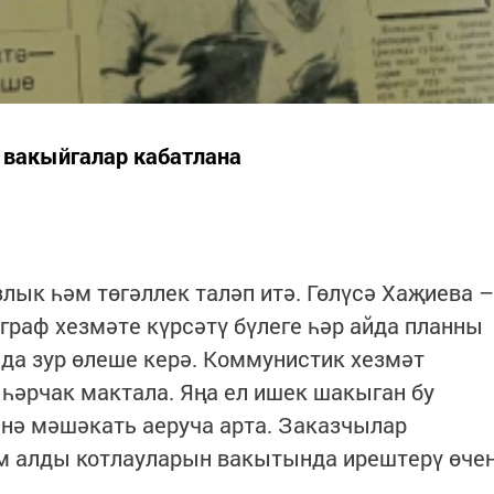
н вакыйгалар кабатлана
ык һәм төгәллек таләп итә. Гөлүсә Хаҗиева –
граф хезмәте күрсәтү бүлеге һәр айда планны
 да зур өлеше керә. Коммунистик хезмәт
һәрчак мактала. Яңа ел ишек шакыган бу
нә мәшәкать аеруча арта. Заказчылар
әм алды котлауларын вакытында ирештерү өче
.