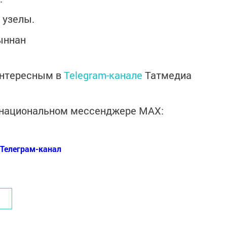
 узелы.
ыннан
интересным в
Telegram-канале
Татмедиа
в национальном мессенджере MАХ:
Телеграм-канал