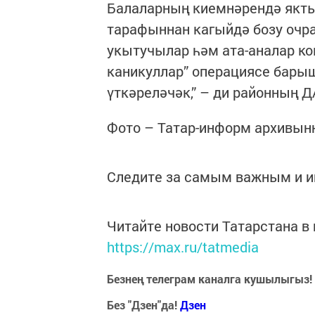
Балаларның киемнәрендә якты
тарафыннан кагыйдә бозу очр
укытучылар һәм ата-аналар к
каникуллар” операциясе бары
үткәреләчәк,” – ди районның 
Фото – Татар-информ архивы
Следите за самым важным и 
Читайте новости Татарстана 
https://max.ru/tatmedia
Безнең телеграм каналга кушылыгыз!
Без "Дзен"да!
Д
зен