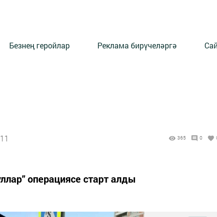
Безнең геройлар
Реклама бирүчеләргә
Сай
:11
365
0
ллар” операциясе старт алды