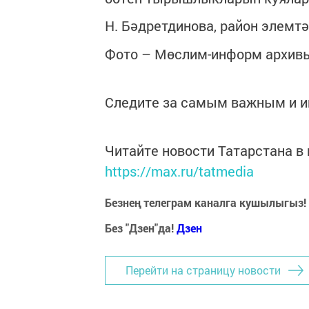
Н. Бәдретдинова, район элемтә
Фото – Мөслим-информ архив
Следите за самым важным и 
Читайте новости Татарстана 
https://max.ru/tatmedia
Безнең телеграм каналга кушылыгыз!
Без "Дзен"да!
Д
зен
Перейти на страницу новости