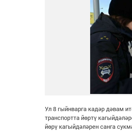
Ул 8 гыйнварга кадәр дәвам 
транспортта йөртү кагыйдәләр
йөрү кагыйдәләрен санга сукм