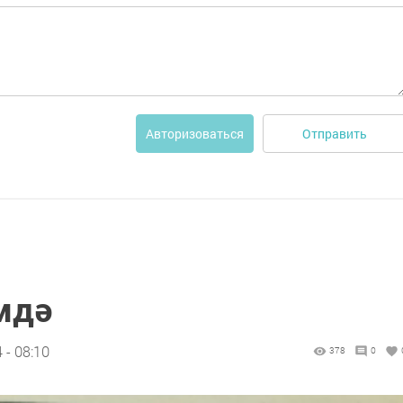
Отправить
Авторизоваться
мдә
 - 08:10
378
0