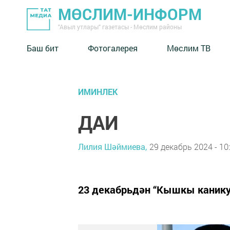
МӨСЛИМ-ИНФОРМ
"Авыл утлары" газетасы - Мөслим районы
Баш бит
Фотогалерея
Мөслим ТВ
ИМИНЛЕК
ДАИ
Лилия Шәймиева,
29 декабрь 2024 - 10
23 декабрьдән “Кышкы канику