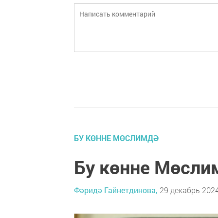
БУ КӨННЕ МӨСЛИМДӘ
Бу көнне Мөсли
Фәридә Гайнетдинова,
29 декабрь 2024