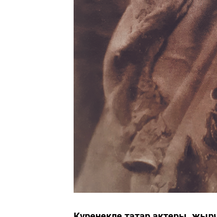
Күренекле татар актеры, җыр