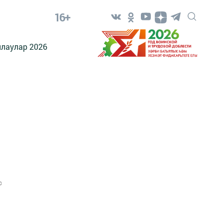
16+
лаулар 2026
0