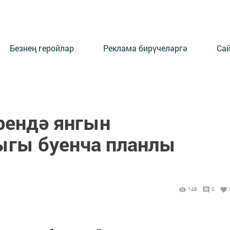
Безнең геройлар
Реклама бирүчеләргә
Сай
рендә янгын
гы буенча планлы
148
0