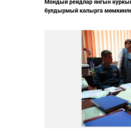
Мондый рейдлар янгын куркын
булдырмый калырга мөмкинле