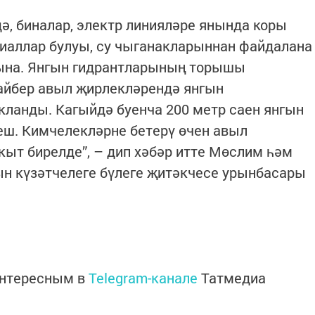
, биналар, электр линияләре янында коры
ериаллар булуы, су чыганакларыннан файдалана
лына. Янгын гидрантларының торышы
айбер авыл җирлекләрендә янгын
ланды. Кагыйдә буенча 200 метр саен янгын
ш. Кимчелекләрне бетерү өчен авыл
ыт бирелде”, – дип хәбәр итте Мөслим һәм
ын күзәтчелеге бүлеге җитәкчесе урынбасары
интересным в
Telegram-канале
Татмедиа