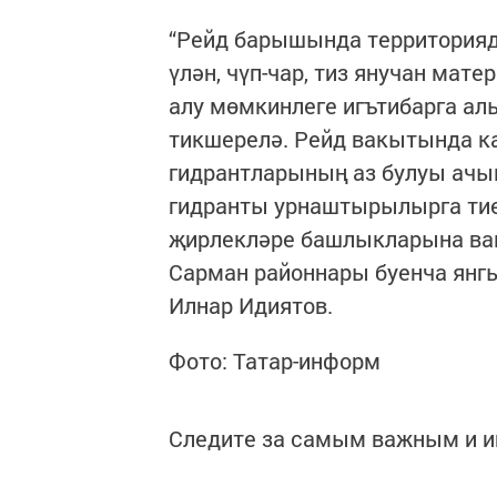
“Рейд барышында территориядә
үлән, чүп-чар, тиз янучан мат
алу мөмкинлеге игътибарга а
тикшерелә. Рейд вакытында к
гидрантларының аз булуы ачык
гидранты урнаштырылырга тие
җирлекләре башлыкларына вак
Сарман районнары буенча янг
Илнар Идиятов.
Фото: Татар-информ
Следите за самым важным и 