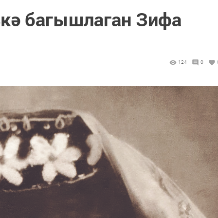
ькә багышлаган Зифа
124
0