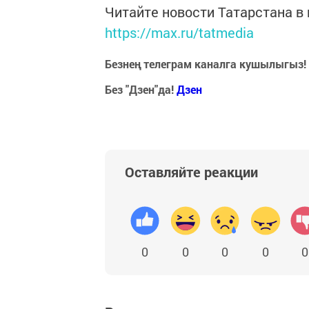
Читайте новости Татарстана 
https://max.ru/tatmedia
Безнең телеграм каналга кушылыгыз!
Без "Дзен"да!
Д
зен
Оставляйте реакции
0
0
0
0
0