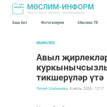
МӨСЛИМ-ИНФОРМ
"Авыл утлары" газетасы - Мөслим районы
Баш бит
Фотогалерея
Мөслим ТВ
ИМИНЛЕК
Авыл җирлеклә
куркынычсызлы
тикшерүләр үтә
Лилия Шәймиева,
4 июль 2026 - 12:17