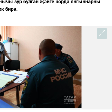
ычы зур булган җәйге чорда янгыннарны
к бирә.