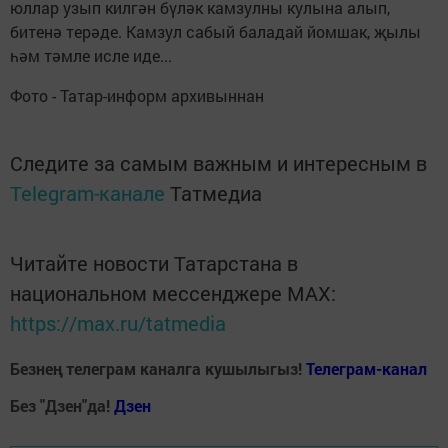
юллар узып килгән бүләк камзулны кулына алып,
битенә терәде. Камзул сабый баладай йомшак, җылы
һәм тәмле исле иде...
Фото - Татар-информ архивыннан
Следите за самым важным и интересным в
Telegram-канале
Татмедиа
Читайте новости Татарстана в
национальном мессенджере MАХ:
https://max.ru/tatmedia
Безнең телеграм каналга кушылыгыз!
Телеграм-канал
Без "Дзен"да!
Д
зен