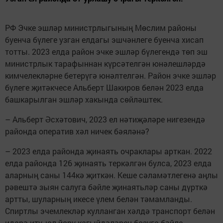
РФ Эчке эшләр министрлыгының Мөслим районы
буенча бүлеге узган елдагы эшчәнлеге буенча хисап
тотты. 2023 елда район эчке эшләр бүлегендә төп эш
министрлык тарафыннан күрсәтелгән юнәлешләрдә
кимчелекләрне бетерүгә юнәлтелгән. Район эчке эшләр
бүлеге җитәкчесе Альберт Шакиров белән 2023 елда
башкарылган эшләр хакында сөйләштек.
– Альберт Әсхәтович, 2023 ел нәтиҗәләре нигезендә
районда оператив хәл ничек бәяләнә?
– 2023 елда районда җинаять очраклары арткан. 2022
елда районда 126 җинаять теркәлгән булса, 2023 елда
аларның саны 144кә җиткән. Кеше сәламәтлегенә аңлы
рәвештә зыян салуга бәйле җинаятьләр саны дүрткә
артты, шуларның икесе үлем белән тәмамланды.
Спиртлы эчемлекләр кулланган хәлдә транспорт белән
идарә итү, юл йөрү кагыйдәләрен бозуга бәйле