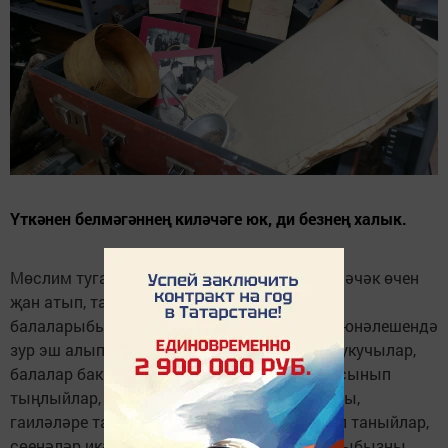
Үткәнен белмәгәннең киләчәге юк, ди безнең халык.
Мөслим туган якны өйрәнү музее матур киләчәк өчен
җан атып, тарихи экспонатларны җыеп,
балаларыбызга, оныкларыбызга тапшыру юнәлешендә
зур эш алып бара. Музейга килгән яшьләр, укучылар,
балалар бакчасына йөрүче балалар кызыксынып
тыңлыйлар, сораулар бирәләр, әби-бабалары,
гаиләләре тапшырган экспонатларны күреп таныйлар,
сөенәләр икән, бу безнең дөрес юлдан баруыбызны