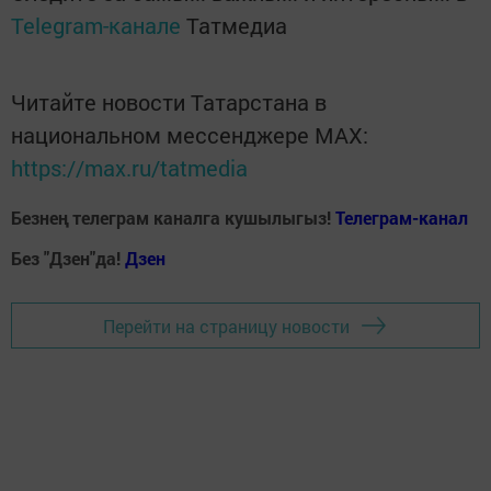
Telegram-канале
Татмедиа
Читайте новости Татарстана в
национальном мессенджере MАХ:
https://max.ru/tatmedia
Безнең телеграм каналга кушылыгыз!
Телеграм-канал
Без "Дзен"да!
Д
зен
Перейти на страницу новости