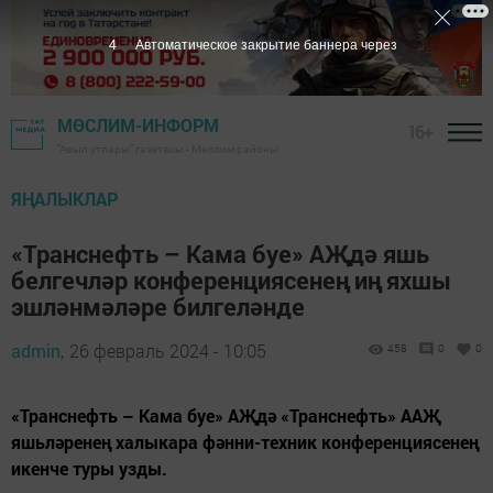
3
Автоматическое закрытие баннера через
МӨСЛИМ-ИНФОРМ
16+
"Авыл утлары" газетасы - Мөслим районы
ЯҢАЛЫКЛАР
«Транснефть – Кама буе» АҖдә яшь
белгечләр конференциясенең иң яхшы
эшләнмәләре билгеләнде
admin,
26 февраль 2024 - 10:05
458
0
0
«Транснефть – Кама буе» АҖдә «Транснефть» ААҖ
яшьләренең халыкара фәнни-техник конференциясенең
икенче туры узды.