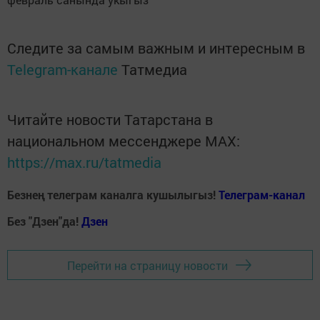
Следите за самым важным и интересным в
Telegram-канале
Татмедиа
Читайте новости Татарстана в
национальном мессенджере MАХ:
https://max.ru/tatmedia
Безнең телеграм каналга кушылыгыз!
Телеграм-канал
Без "Дзен"да!
Д
зен
Перейти на страницу новости