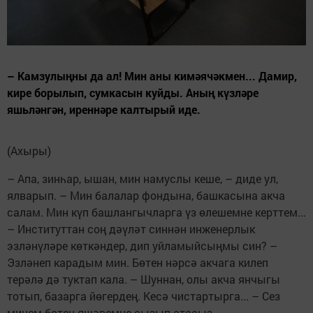
– Камзулыңны да ал! Мин аны кимәячәкмен... Дамир,
кире борылып, сумкасын куйды. Аның күзләре
яшьләнгән, иреннәре калтырый иде.
(Ахыры)
– Апа, зинһар, ышан, мин намуслы кеше, – диде ул,
ялварып. – Мин балалар фондына, башкасына акча
салам. Мин күп башлангычларга үз өлешемне керттем...
– Институттан соң дәүләт синнән инженерлык
эзләнүләре көткәндер, дип уйламыйсыңмы син? –
Эзләнеп карадым мин. Бөтен нәрсә акчага килеп
терәлә дә туктап кала. – Шуннан, олы акча янчыгы
тотып, базарга йөгердең. Кесә чистартырга... – Сез
минем бөтен яшәвемне сызып атасыз...