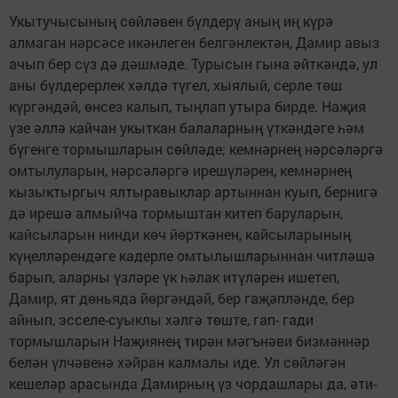
Укытучысының сөйләвен бүлдерү аның иң күрә
алмаган нәрсәсе икәнлеген белгәнлектән, Дамир авыз
ачып бер сүз дә дәшмәде. Турысын гына әйткәндә, ул
аны бүлдерерлек хәлдә түгел, хыялый, серле төш
күргәндәй, өнсез калып, тыңлап утыра бирде. Наҗия
үзе әллә кайчан укыткан балаларның үткәндәге һәм
бүгенге тормышларын сөйләде; кемнәрнең нәрсәләргә
омтылуларын, нәрсәләргә ирешүләрен, кемнәрнең
кызыктыргыч ялтыравыклар артыннан куып, бернигә
дә ирешә алмыйча тормыштан китеп баруларын,
кайсыларын нинди көч йөрткәнен, кайсыларының
күңелләрендәге кадерле омтылышларыннан читләшә
барып, аларны үзләре үк һәлак итүләрен ишетеп,
Дамир, ят дөньяда йөргәндәй, бер гаҗәпләнде, бер
айнып, эсселе-суыклы хәлгә төште, гап- гади
тормышларын Наҗиянең тирән мәгънәви бизмәннәр
белән үлчәвенә хәйран калмалы иде. Ул сөйләгән
кешеләр арасында Дамирның үз чордашлары да, әти-