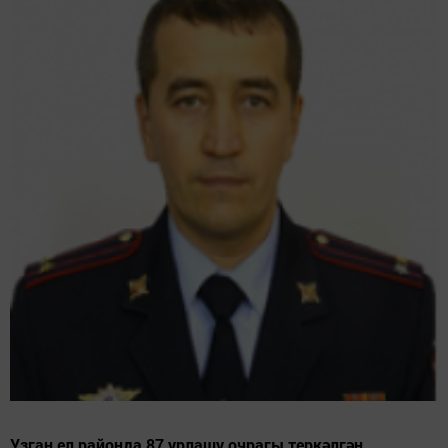
Узган ел районда 87 урлашу очрагы теркәлгән.