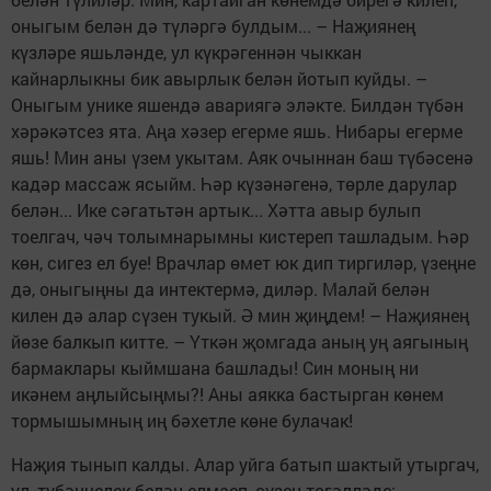
оныгым белән дә түләргә булдым... – Наҗиянең
күзләре яшьләнде, ул күкрәгеннән чыккан
кайнарлыкны бик авырлык белән йотып куйды. –
Оныгым унике яшендә авариягә эләкте. Билдән түбән
хәрәкәтсез ята. Аңа хәзер егерме яшь. Нибары егерме
яшь! Мин аны үзем укытам. Аяк очыннан баш түбәсенә
кадәр массаж ясыйм. Һәр күзәнәгенә, төрле дарулар
белән... Ике сәгатьтән артык... Хәтта авыр булып
тоелгач, чәч толымнарымны кистереп ташладым. Һәр
көн, сигез ел буе! Врачлар өмет юк дип тиргиләр, үзеңне
дә, оныгыңны да интектермә, диләр. Малай белән
килен дә алар сүзен тукый. Ә мин җиңдем! – Наҗиянең
йөзе балкып китте. – Үткән җомгада аның уң аягының
бармаклары кыймшана башлады! Син моның ни
икәнем аңлыйсыңмы?! Аны аякка бастырган көнем
тормышымның иң бәхетле көне булачак!
Наҗия тынып калды. Алар уйга батып шактый утыргач,
ул, түбәнчелек белән елмаеп, сүзен төгәлләде: