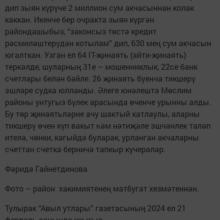
дип зыян күрүче 2 миллион сум акчасыннан колак
каккан. Икенче бер очракта зыян күргән
райондашыбыз, “законсыз төстә кредит
рәсмиләштерүдән котылам” дип, 630 мең сум акчасын
югалткан. Узган ел 64 IT-җинаять (айти-җинаять)
теркәлде, шуларның 31е – мошенниклык, 22се банк
счетлары белән бәйле. 26 җинаять буенча тикшерү
эшләре судка юлланды. Әлеге юнәлештә Мөслим
районы унтугыз бүлек арасында өченче урынны алды.
Бу төр җинаятьләрне ачу шактый катлаулы, аларны
тикшерү өчен күп вакыт һәм нәтиҗәле эшчәнлек таләп
ителә, чөнки, кагыйдә буларак, урланган акчаларны
счеттан счетка берничә тапкыр күчерәләр.
Фәридә Гайнетдинова
Фото – район хакимиятенең матбугат хезмәтеннән.
Тулырак “Авыл утлары” газетасының 2024 ел 21
февраль санында укыгыз