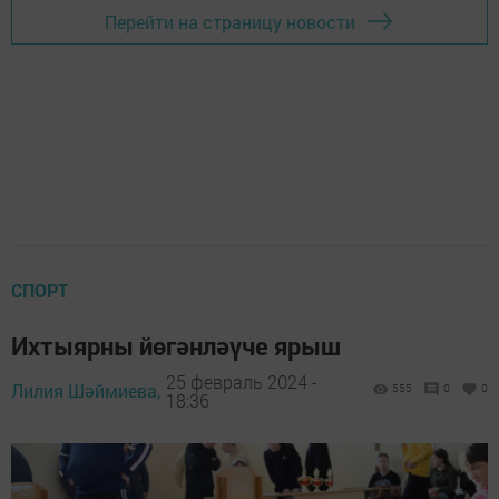
Перейти на страницу новости
СПОРТ
Ихтыярны йөгәнләүче ярыш
25 февраль 2024 -
Лилия Шәймиева,
555
0
0
18:36