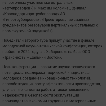
непроточных участков магистральных
нефтепроводов») и Максим Коломиец (филиал
«Краснодаргипротрубопровод» АО
«Гипротрубопровод», «Проектирование свайных
фундаментов резервуаров вертикальных стальных с
промежуточной подушкой»).
Победители второго тура примут участие в финале
молодежной научно-технической конференции, которая
пройдет в 2024 году в г. Хабаровске на базе ООО
«Транснефть – Дальний Восток».
Цель конференции – развитие научно-технического
потенциала, поддержка творческой инициативы
молодежи, создание инновационных технологий,
способствующих росту эффективности производства,
улучшению качества работ, а также повышению
надежности и безопасности эксплуатации
производства, экономии трудовых и материальных