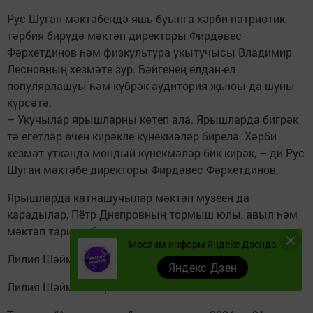
Рус Шуган мәктәбендә яшь буынга хәрби-патриотик
тәрбия бирүдә мәктәп директоры Фирдәвес
Фәрхетдинов һәм физкультура укытучысы Владимир
Лесновның хезмәте зур. Бәйгенең елдан-ел
популярлашуы һәм күбрәк аудитория җыюы да шуны
күрсәтә.
– Укучылар ярышларны көтеп ала. Ярышларда бигрәк
тә егетләр өчен кирәкле күнекмәләр бирелә. Хәрби
хезмәт үткәндә мондый күнекмәләр бик кирәк, – ди Рус
Шуган мәктәбе директоры Фирдәвес Фәрхетдинов.
Ярышларда катнашучылар мәктәп музеен да
карадылар, Пётр Днепровның тормыш юлы, авыл һәм
мәктәп тарихы белән таныштылар.
Мөслим-информ Яндекс Дзенда
Лилия Шәймиева
Яндекс Дзен
Лилия Шәймиева фотосы