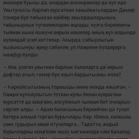
әниләре буыны да, алардан өлкәнрәкләр дә күп иде.
Укытучысы барлап күрсәткән хакыйкатьләрдән Дамир
гомере буе табынган кайбер авылдашларының
табынырлык түгеллекләрен аңлады, күзгә бәрелмичә
тыйнак кына яшәүче аерым кешеләр аның күз алдында
әүлиядай үсеп киттеләр. Ахырда, сабырлыгын
кызыксынуы җиңү сәбәпле, ул Наҗияне бүлдерергә
мәҗбүр булды:
– Апа, үзегез укыткан барлык балаларга да аерым
дәфтәр ачып, гомер буе язып бардыгызмы әллә?
– Һәркайсыгызның тормышы менә монда язылган, –
Наҗия кулъяулыгын тоткан кулы белән күкрәгенә
күрсәтте дә маңгаен, алсуланып чыккан бит очларын
сөртеп алды. – Адәм баласының беркайчан да түләп
бетерә алмый торган бурычлары бар. Иленә, халкына,
үзен тудырып кеше итүчеләргә... Гадәттә, андый
бурычларны мәңгелек яшәү мәгънәләре һәм балалар
белән түлиләр. Мин, картайган көнемдә бирегә килеп,