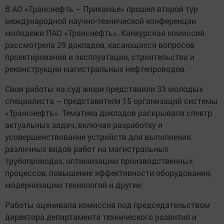
В АО «Транснефть – Прикамье» прошел второй тур
международной научно-технической конференции
молодежи ПАО «Транснефть». Конкурсная комиссия
рассмотрела 29 докладов, касающихся вопросов
проектирования и эксплуатации, строительства и
реконструкции магистральных нефтепроводов.
Свои работы на суд жюри представили 33 молодых
специалиста – представители 15 организаций системы
«Транснефть». Тематика докладов раскрывала спектр
актуальных задач, включая разработку и
усовершенствование устройств для выполнения
различных видов работ на магистральных
трубопроводах, оптимизацию производственных
процессов, повышение эффективности оборудования,
модернизацию технологий и другие.
Работы оценивала комиссия под председательством
директора департамента технического развития и