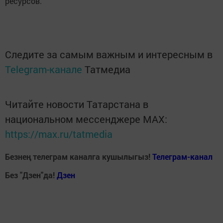
ресурсов.
Следите за самым важным и интересным в
Telegram-канале
Татмедиа
Читайте новости Татарстана в
национальном мессенджере MАХ:
https://max.ru/tatmedia
Безнең телеграм каналга кушылыгыз!
Телеграм-канал
Без "Дзен"да!
Д
зен