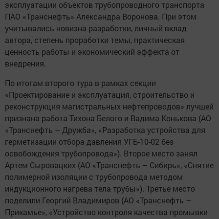
эксплуатации объектов трубопроводного транспорта
ПАО «Транснефть» Александра Воронова. При этом
учитывались новизна разработки, личный вклад
автора, степень проработки темы, практическая
ценность работы и экономический эффекта от
внедрения.
По итогам второго тура в рамках секции
«Проектирование и эксплуатация, строительство и
реконструкция магистральных нефтепроводов» лучшей
признана работа Тихона Белого и Вадима Конькова (АО
«Транснефть – Дружба», «Разработка устройства для
герметизации отбора давления УГБ-10-02 без
освобождения трубопровода»). Второе место занял
Артем Сыровацких (АО «Транснефть – Сибирь», «Снятие
полимерной изоляции с трубопровода методом
индукционного нагрева тела трубы»). Третье место
поделили Георгий Владимиров (АО «Транснефть –
Прикамье», «Устройство контроля качества промывки