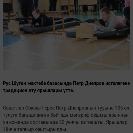
Рус Шуган мәктәбе базасында Петр Днепров истәлегенә
традицион ату ярышлары үтте.
Советлар Союзы Герое Петр Днепровның тууына 105 ел
тулуга багышланган бәйгедә мәгариф оешмаларыннан
ун команда составында 50 уенчы катнашты. Ярышлар
18нче тапкыр оештырылды.