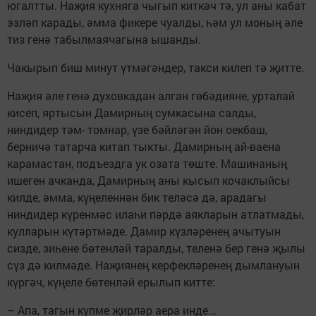
югалтты. Наҗия кухняга чыгып киткәч тә, ул аны кабат
эзләп карады, әмма фикере чуалды, һәм ул моның әле
тиз генә табылмаячагына ышанды.
Чакырып биш минут үтмәгәндер, такси килеп тә җитте.
Наҗия әле генә духовкадан алган гөбәдияне, урталай
кисеп, яртысын Дамирның сумкасына салды,
ниндидер тәм- томнар, үзе бәйләгән йон оекбаш,
берничә татарча китап тыкты. Дамирның ай-ваена
карамастан, подъездга ук озата төште. Машинаның
ишеген ачканда, Дамирның аны кысып кочаклыйсы
килде, әмма, күңеленнән бик теләсә дә, арадагы
ниндидер күренмәс илаһи пәрдә аякларын атлатмады,
кулларын күтәртмәде. Дамир күзләренең ачытуын
сизде, зиһене бөтенләй таралды, теленә бер генә җылы
сүз дә килмәде. Наҗиянең керфекләренең дымлануын
күргәч, күңеле бөтенләй ерылып китте:
– Апа, тагын күпме җирләр аера инде...