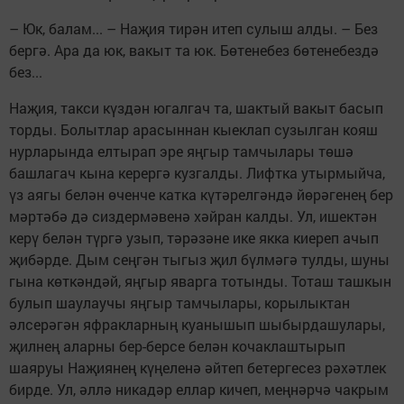
– Юк, балам... – Наҗия тирән итеп сулыш алды. – Без
бергә. Ара да юк, вакыт та юк. Бөтенебез бөтенебездә
без...
Наҗия, такси күздән югалгач та, шактый вакыт басып
торды. Болытлар арасыннан кыеклап сузылган кояш
нурларында елтырап эре яңгыр тамчылары төшә
башлагач кына керергә кузгалды. Лифтка утырмыйча,
үз аягы белән өченче катка күтәрелгәндә йөрәгенең бер
мәртәбә дә сиздермәвенә хәйран калды. Ул, ишектән
керү белән түргә узып, тәрәзәне ике якка киереп ачып
җибәрде. Дым сеңгән тыгыз җил бүлмәгә тулды, шуны
гына көткәндәй, яңгыр яварга тотынды. Тоташ ташкын
булып шаулаучы яңгыр тамчылары, корылыктан
әлсерәгән яфракларның куанышып шыбырдашулары,
җилнең аларны бер-берсе белән кочаклаштырып
шаяруы Наҗиянең күңеленә әйтеп бетергесез рәхәтлек
бирде. Ул, әллә никадәр еллар кичеп, меңнәрчә чакрым