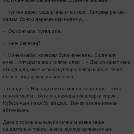
– Күптән дәрес уздырганым юк иде... Килүеңә рәхмәт,
балам. Соңгы дәресемдер инде бу...
– Юк, соңгысы түгел, апа.
– Каян беләсең?
– Минем кабат киләсем була икән әле... Билге алу
өчен... Аптыраганнан килгән идем... – Дамир кинәт кенә
утырды да, ике чигәсен куллары белән кысып, теше
сызлагандай, башын чайкарга
тотынды. – Нәрсәдер менә монда гына тора... Әйтә
генә алмыйм... Сүтәргә, каяндыр башларга кирәк...
Күбесе чын түгел бугай шул... Ничек итәргә икәнен
әйтүе кыен...
Дамир тормышының бик мөһим эзенә төшә
башлаганын тойды, әмма шундук җепнең очын