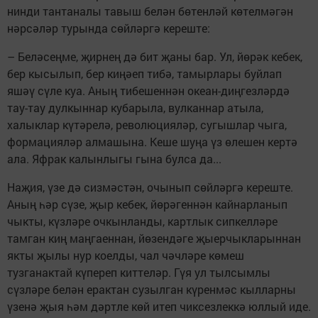
нинди тантаналы тавыш белән бөтенләй көтелмәгән
нәрсәләр турында сөйләргә кереште:
– Беләсеңме, җирнең дә бит җаны бар. Ул, йөрәк кебек,
бер кысылып, бер киңәеп тибә, тамырлары буйлап
яшәү сүле куа. Аның тибешеннән океан-диңгезләрдә
тау-тау дулкыннар кубарыла, вулканнар атыла,
халыклар күтәрелә, революцияләр, сугышлар чыга,
формацияләр алмашына. Кеше шуңа үз өлешен кертә
ала. Яфрак калынлыгы гына булса да...
Наҗия, үзе дә сизмәстән, очынып сөйләргә кереште.
Аның һәр сүзе, җыр кебек, йөрәгеннән кайнарланып
чыкты, күзләре очкынланды, картлык сипкелләре
тамган киң маңгаеннан, йөзендәге җыерчыкларыннан
якты җылы нур коелды, чал чәчләре көмеш
тузганактай күпереп киттеләр. Гүя ул тылсымлы
сүзләре белән ерактан сузылган күренмәс кылларны
үзенә җыя һәм дәртле көй итеп чиксезлеккә юллый иде.