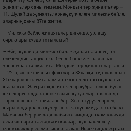
җинаятьләр саны кимеми. Мондый төр җинаятьләр –
11. Шулай да җинаятьләрнең күпчелеге милеккә бәйле,
аларның саны 87гә җитте.
– Милеккә бәйле җинаятьләр дигәндә, урлашу
очраклары күздә тотыламы?
– Әйе, шулай да милеккә бәйле җинаятьләрнең төп
өлешен дистанцион юл белән банк счетларыннан
урлашулар тәшкил итә. Мондый төр җинаятьләр саны
– 22гә, мошенниклык фактлары 33кә җитте, шуларның
31е кәрәзле элемтә һәм интернет челтәрен кулланып
кылынган. Элегрәк җинаятьчеләр күбрәк өлкән буын
кешеләрен алдаса, хәзер зыян күрүчеләр арасында
төрле яшь категорияләре бар. Зыян күрүчеләрнең
кырыкалдарларга күчергән акча күләме дә арта бара.
Мәсәлән, бер райондашыбызга ниндидер компаниядә
акча эшләргә тәкъдим иткәннәр, шул рәвешле ул
мошенниклар кармагына эләккән. Инвестиция кертәм