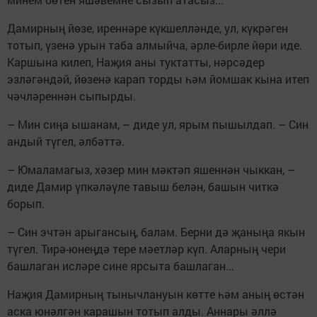
Дамирның йөзе, иреннәре күкшелләнде, ул, күкрәген
тотып, үзенә урын таба алмыйча, әрле-бирле йөри иде.
Каршына килеп, Наҗия аны туктатты, нәрсәдер
эзләгәндәй, йөзенә карап торды һәм йомшак кына итеп
чәчләреннән сыпырды.
– Мин сиңа ышанам, – диде ул, ярым пышылдап. – Син
андый түгел, әлбәттә.
– Юмаламагыз, хәзер мин мәктәп яшеннән чыккан, –
диде Дамир үпкәләүле тавыш белән, башын читкә
борып.
– Син эчтән арыгансың, балам. Берни дә җаныңа якын
түгел. Тирә-юнеңдә тере мәетләр күп. Аларның чери
башлаган исләре сине ярсыта башлаган...
Наҗия Дамирның тынычлануын көтте һәм аның өстән
аска юнәлгән карашын тотып алды. Аннары әллә