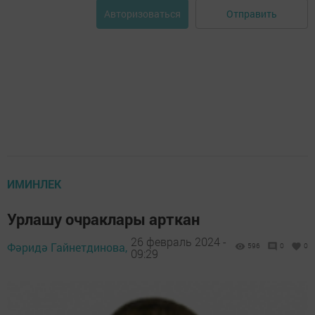
Отправить
Авторизоваться
ИМИНЛЕК
Урлашу очраклары арткан
26 февраль 2024 -
Фәридә Гайнетдинова,
596
0
0
09:29