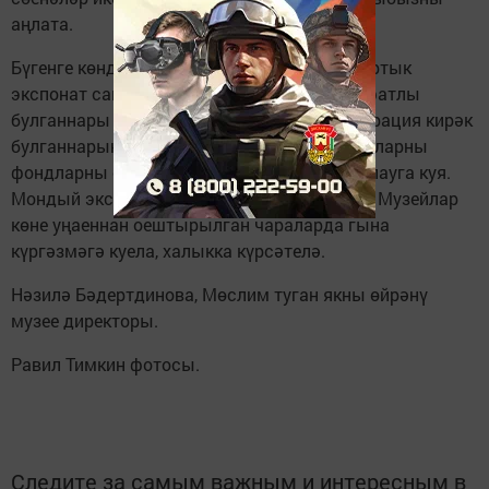
аңлата.
Бүгенге көндә музей фондында 10000нән артык
экспонат саклана. Аларның бик яхшы сыйфатлы
булганнары гына күргәзмәгә куела. Реставрация кирәк
булганнарын, сирәк очрый торган экспонатларны
фондларны саклаучы Йолдыз Зәкиева саклауга куя.
Мондый экспонатлар елга бер генә тапкыр, Музейлар
көне уңаеннан оештырылган чараларда гына
күргәзмәгә куела, халыкка күрсәтелә.
Нәзилә Бәдертдинова, Мөслим туган якны өйрәнү
музее директоры.
Равил Тимкин фотосы.
Следите за самым важным и интересным в