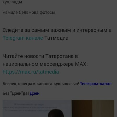
хупланды.
Рәмилә Сәләмова фотосы
Следите за самым важным и интересным в
Telegram-канале
Татмедиа
Читайте новости Татарстана в
национальном мессенджере MАХ:
https://max.ru/tatmedia
Безнең телеграм каналга кушылыгыз!
Телеграм-канал
Без "Дзен"да!
Д
зен