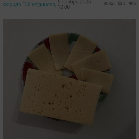
5 ноябрь 2025 -
Фәридә Гайнетдинова,
524
0
0
19:00