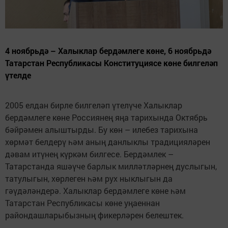
4 ноябрьдә – Халыклар бердәмлеге көне, 6 ноябрьдә
Татарстан Республикасы Конституциясе көне билгеләп
үтелде
2005 елдан бирле билгеләп үтелүче Халыклар
бердәмлеге көне Россиянең яңа тарихында Октябрь
бәйрәмен алыштырды. Бу көн – илебез тарихына
хөрмәт белдерү һәм аның данлыклы традицияләрен
дәвам итүнең күркәм билгесе. Бердәмлек –
Татарстанда яшәүче барлык милләтләрнең дуслыгын,
татулыгын, хөрлеген һәм рух ныклыгын да
гәүдәләндерә. Халыклар бердәмлеге көне һәм
Татарстан Республикасы көне уңаеннан
райондашларыбызның фикерләрен белештек.