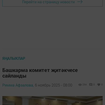
Перейти на страницу новости
ЯҢАЛЫКЛАР
Башкарма комитет җитәкчесе
сайланды
Римма Афзалова,
6 ноябрь 2025 - 08:00
234
0
0