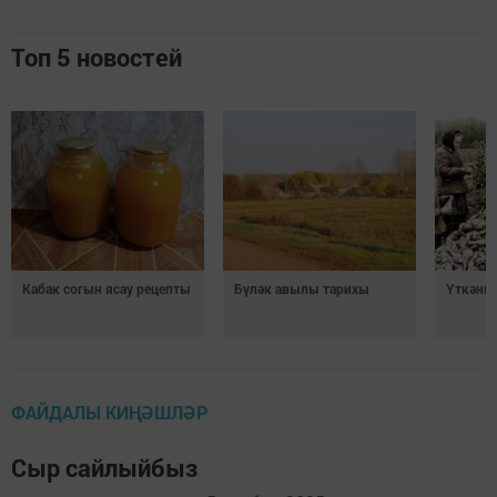
Топ 5 новостей
Кабак согын ясау рецепты
Бүләк авылы тарихы
Үткәннә
ФАЙДАЛЫ КИҢӘШЛӘР
Сыр сайлыйбыз