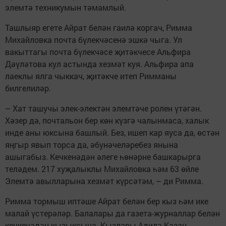
элемтә техникумын тәмамлый.
Ташлыяр егете Айрат белән гаилә коргач, Римма
Михайловка почта бүлекчәсенә эшкә чыга. Ул
вакыттагы почта бүлекчәсе җитәкчесе Альфира
Дәүләтова кул астында хезмәт куя. Альфира апа
лаеклы ялга чыккач, җитәкче итеп Римманы
билгелиләр.
– Хат ташучы элек-электән элемтәче ролен үтәгән.
Хәзер дә, почтальон бер көн күзгә чалынмаса, халык
инде аны юксына башлый. Без, ишеп кар яуса да, өстән
яңгыр явып торса да, әбунәчеләребез янына
ашыгабыз. Кечкенәдән әлеге һөнәрне башкарырга
теләдем. 217 хуҗалыклы Михайловка һәм 63 өйле
Элемтә авылларына хезмәт күрсәтәм, – ди Римма.
Римма тормыш иптәше Айрат белән бер кыз һәм ике
малай үстерәләр. Балалары да газета-журналлар белән
кечкенәдән кызыксына. Кызлары Адилә Казан