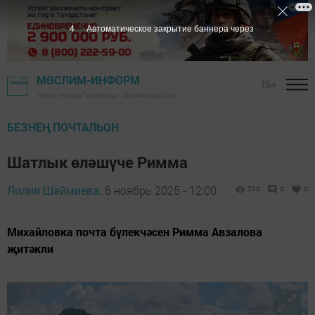
3
Автоматическое закрытие баннера через
МӨСЛИМ-ИНФОРМ
16+
"Авыл утлары" газетасы - Мөслим районы
БЕЗНЕҢ ПОЧТАЛЬОН
Шатлык өләшүче Римма
Лилия Шәймиева,
6 ноябрь 2025 - 12:00
264
0
0
Михайловка почта бүлекчәсен Римма Авзалова
җитәкли