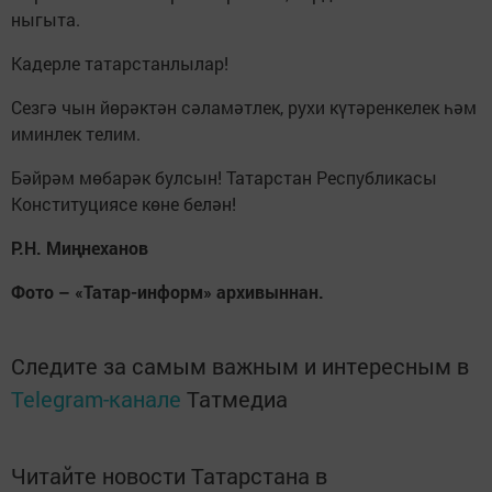
ныгыта.
Кадерле татарстанлылар!
Сезгә чын йөрәктән сәламәтлек, рухи күтәренкелек һәм
иминлек телим.
Бәйрәм мөбарәк булсын! Татарстан Республикасы
Конституциясе көне белән!
Р.Н. Миңнеханов
Фото – «Татар-информ» архивыннан.
Следите за самым важным и интересным в
Telegram-канале
Татмедиа
Читайте новости Татарстана в