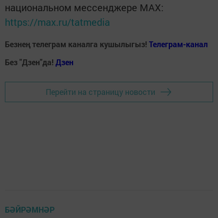
национальном мессенджере MАХ:
https://max.ru/tatmedia
Безнең телеграм каналга кушылыгыз!
Телеграм-канал
Без "Дзен"да!
Д
зен
Перейти на страницу новости
БӘЙРӘМНӘР