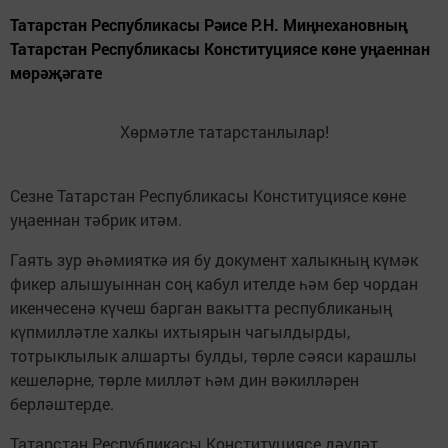
Татарстан Республикасы Рәисе Р.Н. Миңнехановның
Татарстан Республикасы Конституциясе көне уңаеннан
мөрәҗәгате
Хөрмәтле татарстанлылар!
Сезне Татарстан Республикасы Конституциясе көне
уңаеннан тәбрик итәм.
Гаять зур әһәмияткә ия бу документ халыкның күмәк
фикер алышуыннан соң кабул ителде һәм бер чордан
икенчесенә күчеш барган вакытта республиканың
күпмилләтле халкы ихтыярын чагылдырды,
тотрыклылык алшарты булды, төрле сәяси карашлы
кешеләрне, төрле милләт һәм дин вәкилләрен
берләштерде.
Татарстан Республикасы Конституциясе дәүләт