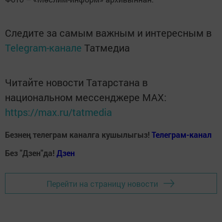
Следите за самым важным и интересным в
Telegram-канале
Татмедиа
Читайте новости Татарстана в
национальном мессенджере MАХ:
https://max.ru/tatmedia
Безнең телеграм каналга кушылыгыз!
Телеграм-канал
Без "Дзен"да!
Д
зен
Перейти на страницу новости