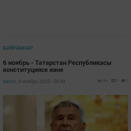
БӘЙРӘМНӘР
6 ноябрь - Татарстан Республикасы
конституциясе көне
admin,
6 ноябрь 2025 - 09:30
394
0
0