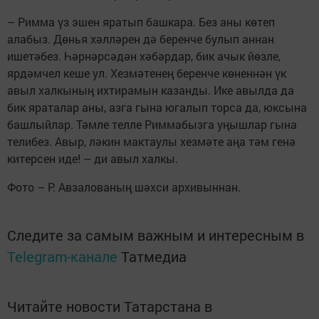
– Римма үз эшен яратып башкара. Без аны көтеп
алабыз. Дөнья хәлләрен дә беренче булып аннан
ишетәбез. Һәрнәрсәдән хәбәрдар, бик ачык йөзле,
ярдәмчел кеше ул. Хезмәтенең беренче көненнән үк
авыл халкының ихтирамын казанды. Ике авылда да
бик яраталар аны, азга гына югалып торса да, юксына
башлыйлар. Тәмле телле Риммабызга уңышлар гына
телибез. Авыр, ләкин мактаулы хезмәте аңа тәм генә
китерсен иде! – ди авыл халкы.
Фото – Р. Авзалованың шәхси архивыннан.
Следите за самым важным и интересным в
Telegram-канале
Татмедиа
Читайте новости Татарстана в