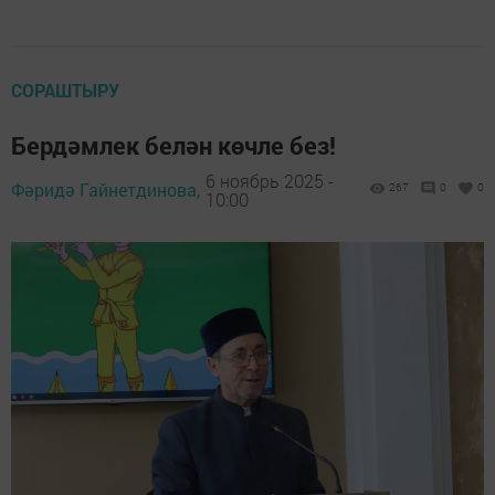
СОРАШТЫРУ
Бердәмлек белән көчле без!
6 ноябрь 2025 -
Фәридә Гайнетдинова,
267
0
0
10:00