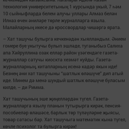
технология университетының 1 курсында укый, 7 һәм
10 сыйныфларда белем алучы уллары Алмаз белән
Илназ өчен әниләре төрле журналларга языла.
Малайларның икесе дә кроссвордлар чишәргә ярата.
– Хат ташучы булырга кечкенәдән хыялландым. Әнием
гомере буе укытучы булып эшләде, туганыбыз Салиха
апа Хәйруллина озак еллар район үзәгендәге газета-
журналлар сатучы киоскта хезмәт куйды. Газета-
журналларның, китапларның исенә кадәр якын иде!
Безнең әни хат ташучыны “шатлык өләшүче” дип атый
иде. Минем дә менә шундый шатлык өләшүче буласым
килде, – ди Римма.
Хат ташучының эше җиңелләрдән түгел. Газета-
журналларга язылу планын тутырырга кирәк, пенсия-
пособиеләр өләшәсе, барлык төр түләүләрне җыясы,
товар сатасы бар. Хат ташучыга математик кына түгел,
көчле психолог та булырга кирәк!