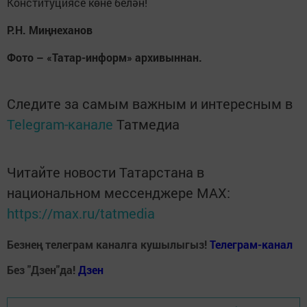
Конституциясе көне белән!
Р.Н. Миңнеханов
Фото – «Татар-информ» архивыннан.
Следите за самым важным и интересным в
Telegram-канале
Татмедиа
Читайте новости Татарстана в
национальном мессенджере MАХ:
https://max.ru/tatmedia
Безнең телеграм каналга кушылыгыз!
Телеграм-канал
Без "Дзен"да!
Д
зен