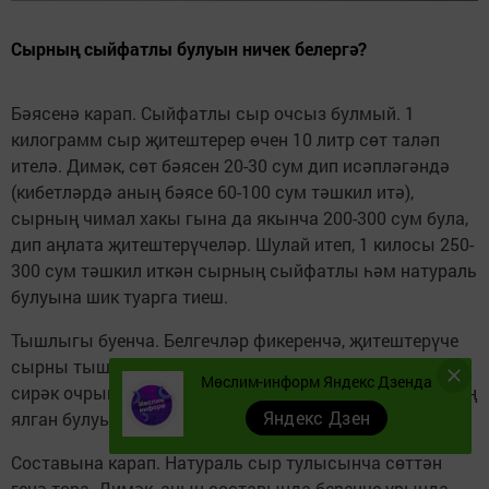
Сырның сыйфатлы булуын ничек белергә?
Бәясенә карап. Сыйфатлы сыр очсыз булмый. 1
килограмм сыр җитештерер өчен 10 литр сөт таләп
ителә. Димәк, сөт бәясен 20-30 сум дип исәпләгәндә
(кибетләрдә аның бәясе 60-100 сум тәшкил итә),
сырның чимал хакы гына да якынча 200-300 сум була,
дип аңлата җитештерүчеләр. Шулай итеп, 1 килосы 250-
300 сум тәшкил иткән сырның сыйфатлы һәм натураль
булуына шик туарга тиеш.
Тышлыгы буенча. Белгечләр фикеренчә, җитештерүче
сырны тышлыкка төргән очракта фальсификатлар
Мөслим-информ Яндекс Дзенда
сирәк очрый. Ә пленкага төрелеп сатылучы сырларның
Яндекс Дзен
ялган булуы ихтимал.
Составына карап. Натураль сыр тулысынча сөттән
генә тора. Димәк, аның составында беренче урында