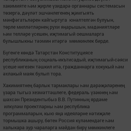
хакимияте һәм җирле үзидарә органнары системасын
төзергә, дәүләт эшчәнлегенең җәмгыять
мәнфәгатьләрен кайгыртуга юнәлтелгән булуын,
төрле милләтләрнең рухи яңарышын, мәдәниятләре
һәм телләре үсешен, иҗтимагый оешмаларга
булышлыкны тәэмин итәргә мөмкинлек бирде.
Бүгенге көндә Татарстан Конституциясе
республиканың социаль-икътисадый, иҗтимагый-сәяси
үсеше нигезен тәшкил итә, гражданнарга хокукый һәм
әхлакый маяк булып тора.
Хакимиятнең барлык тармаклары һәм дәрәҗәләренең
үзара тыгыз хезмәттәшлеге, федераль үзәкнең һәм
шәхсән Президентыбыз В.В. Путинның ярдәме
илкүләм проектларны һәм республика
программаларын, кыю яңа идеяләрне нәтиҗәле
тормышка ашыру, бөтен Россия күләмендәге һәм
халыкара зур чараларга мәйдан бирү мөмкинлеге