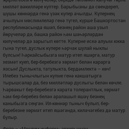
милләт вәкилләре күптер. Барыбызны да сөендереп,
шушы көннәрдә генә үзәк күпер ачылды. Күпернең
ачылуын мөслимлеләр генә түгел, күрше Башкортостан
республикасында яшәп, безнең район аша узып
йөрүчеләр дә, башка район һәм шәһәрләрдән
килүчеләр дә зарыгып көтте. Күперне искә алуым юкка
гына түгел, дуслык күпере һәрчак шулай ныклы
булсын! Һәркайсыбызга матур итеп яшәргә, матур
хезмәт куеп, бер-беребезгә хөрмәт белән карарга
язсын! Дуслыкта, татулыкта, бердәмлектә – көч!
Илебез тынычлыгын күпме генә какшатырга
тырышсалар да, без милләтләр дуслыгы белән көчле.
Һәрвакыт бер-беребезгә карата толерантлык, хөрмәт
һәм бер-беребез белән аралашып яшәү безнең
каныбызга сеңгән. Ил-көннәр тыныч булып, бер-
беребезне хөрмәт итеп яшәгәндә, киләчәгебез дә матур
булыр.
Фото – «Мөслим-информ» архивыннан.