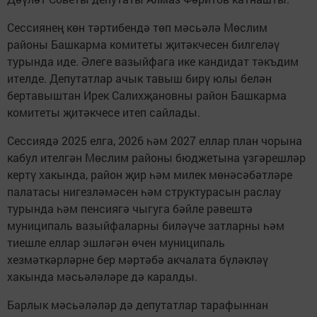
Сессиянең көн тәртибендә төп мәсьәлә Мөслим
районы Башкарма комитеты җитәкчесен билгеләү
турында иде. Әлеге вазыйфага ике кандидат тәкъдим
ителде. Депутатлар ачык тавыш бирү юлы белән
бертавыштан Ирек Салихҗановны район Башкарма
комитеты җитәкчесе итеп сайлады.
Сессиядә 2025 елга, 2026 һәм 2027 еллар план чорына
кабул ителгән Мөслим районы бюджетына үзгәрешләр
кертү хакында, район җир һәм милек мөнәсәбәтләре
палатасы нигезләмәсен һәм структурасын раслау
турында һәм пенсиягә чыгуга бәйле рәвештә
муниципаль вазыйфаларны биләүче затларны һәм
тиешле еллар эшләгән өчен муниципаль
хезмәткәрләрне бер мәртәбә акчалата бүләкләү
хакында мәсьәләләре дә каралды.
Барлык мәсьәләләр дә депутатлар тарафыннан