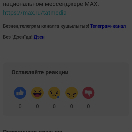
национальном мессенджере MАХ:
https://max.ru/tatmedia
Безнең телеграм каналга кушылыгыз!
Телеграм-канал
Без "Дзен"да!
Д
зен
Оставляйте реакции
0
0
0
0
0
Расскажите друзьям