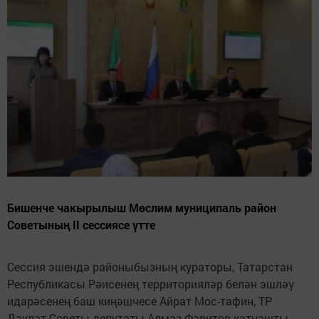
Бишенче чакырылыш Мөслим муниципаль район
Советының II сессиясе үтте
Сессия эшендә районыбызның кураторы, Татарстан
Республикасы Рәисенең территорияләр белән эшләү
идарәсенең баш киңәшчесе Айрат Мос-тафин, ТР
Дәүләт Советы депутаты Алмаз Фәритов катнашты.