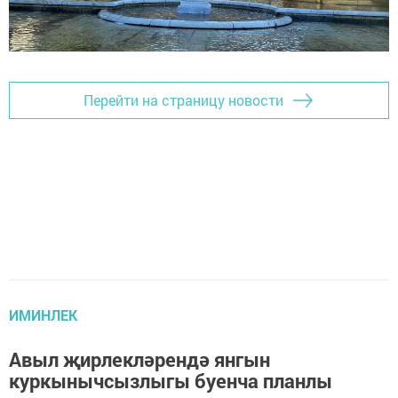
Перейти на страницу новости
ИМИНЛЕК
Авыл җирлекләрендә янгын
куркынычсызлыгы буенча планлы