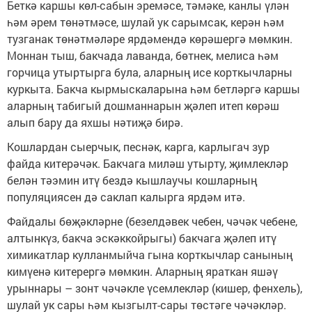
Беткә каршы көл-сабын эремәсе, тәмәке, канлы үлән
һәм әрем төнәтмәсе, шулай ук сарымсак, керән һәм
тузганак төнәтмәләре ярдәмендә көрәшергә мөмкин.
Моннан тыш, бакчада лаванда, бөтнек, мелиса һәм
горчица утыртырга була, аларның исе корткычларны
куркыта. Бакча кырмыскаларына һәм бетләргә каршы
аларның табигый дошманнарын җәлеп итеп көрәш
алып бару да яхшы нәтиҗә бирә.
Кошлардан сыерчык, песнәк, карга, карлыгач зур
файда китерәчәк. Бакчага миләш утырту, җимлекләр
белән тәэмин итү бездә кышлаучы кошларның
популяциясен дә саклап калырга ярдәм итә.
Файдалы бөҗәкләрне (безелдәвек чебен, чәчәк чебене,
алтынкүз, бакча эскәккойрыгы) бакчага җәлеп итү
химикатлар кулланмыйча гына корткычлар санының
кимүенә китерергә мөмкин. Аларның яраткан яшәү
урыннары – зонт чәчәкле үсемлекләр (кишер, фенхель),
шулай ук сары һәм кызгылт-сары төстәге чәчәкләр.