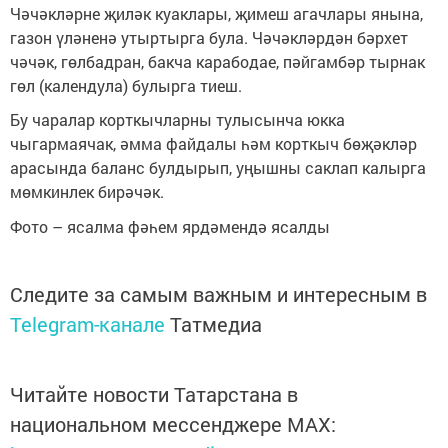
Чәчәкләрне җиләк куаклары, җимеш агачлары янына,
газон үләненә утыртырга була. Чәчәкләрдән бәрхет
чәчәк, гөлбадран, бакча карабодае, пәйгамбәр тырнак
гөл (календула) булырга тиеш.
Бу чаралар корткычларны тулысынча юкка
чыгармаячак, әмма файдалы һәм корткыч бөҗәкләр
арасында баланс булдырып, уңышны саклап калырга
мөмкинлек бирәчәк.
Фото – ясалма фәһем ярдәмендә ясалды
Следите за самым важным и интересным в
Telegram-канале
Татмедиа
Читайте новости Татарстана в
национальном мессенджере MАХ: