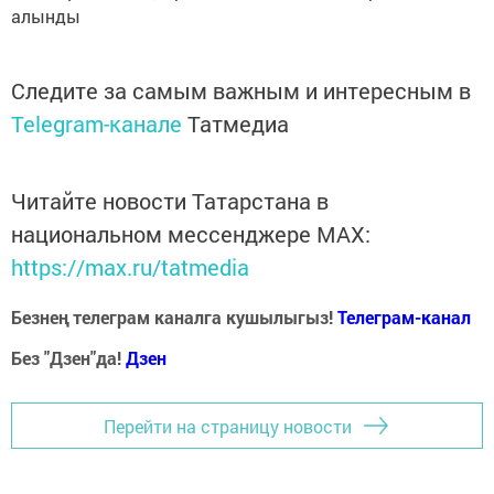
алынды
Следите за самым важным и интересным в
Telegram-канале
Татмедиа
Читайте новости Татарстана в
национальном мессенджере MАХ:
https://max.ru/tatmedia
Безнең телеграм каналга кушылыгыз!
Телеграм-канал
Без "Дзен"да!
Д
зен
Перейти на страницу новости