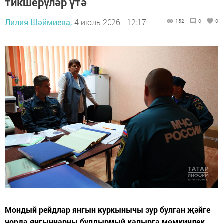
тикшерүләр үтә
Лилия Шәймиева,
4 июль 2026 - 12:17
152
0
0
Мондый рейдлар янгын куркынычы зур булган җәйге
чорда янгыннарны булдырмый калырга мөмкинлек