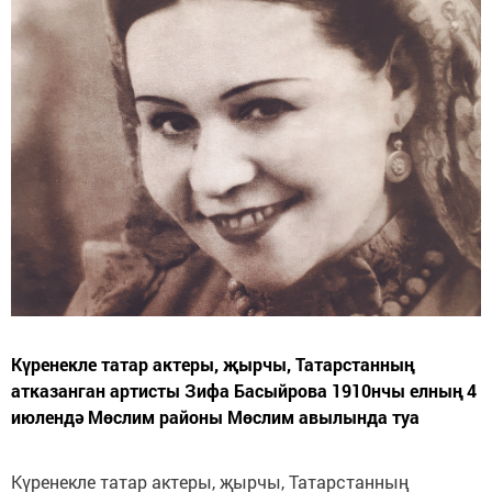
Күренекле татар актеры, җырчы, Татарстанның
атказанган артисты Зифа Басыйрова 1910нчы елның 4
июлендә Мөслим районы Мөслим авылында туа
Күренекле татар актеры, җырчы, Татарстанның