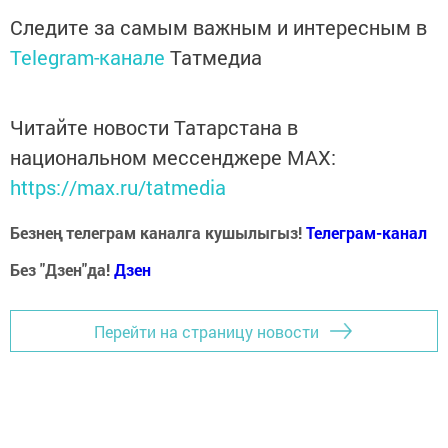
Следите за самым важным и интересным в
Telegram-канале
Татмедиа
Читайте новости Татарстана в
национальном мессенджере MАХ:
https://max.ru/tatmedia
Безнең телеграм каналга кушылыгыз!
Телеграм-канал
Без "Дзен"да!
Д
зен
Перейти на страницу новости