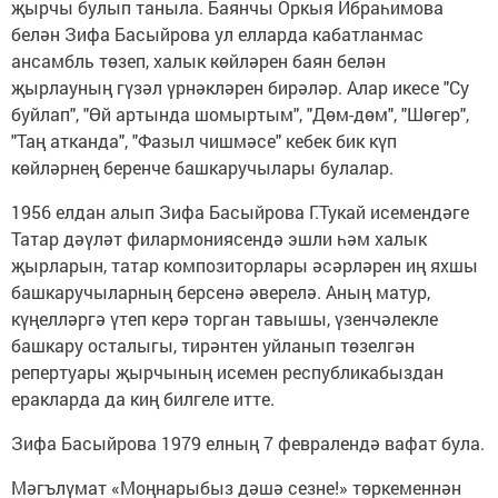
җырчы булып таныла. Баянчы Оркыя Ибраһимова
белән Зифа Басыйрова ул елларда кабатланмас
ансамбль төзеп, халык көйләрен баян белән
җырлауның гүзәл үрнәкләрен бирәләр. Алар икесе "Су
буйлап", "Өй артында шомыртым", "Дөм-дөм", "Шөгер",
"Таң атканда", "Фазыл чишмәсе" кебек бик күп
көйләрнең беренче башкаручылары булалар.
1956 елдан алып Зифа Басыйрова Г.Тукай исемендәге
Татар дәүләт филармониясендә эшли һәм халык
җырларын, татар композиторлары әсәрләрен иң яхшы
башкаручыларның берсенә әверелә. Аның матур,
күңелләргә үтеп керә торган тавышы, үзенчәлекле
башкару осталыгы, тирәнтен уйланып төзелгән
репертуары җырчының исемен республикабыздан
еракларда да киң билгеле итте.
Зифа Басыйрова 1979 елның 7 февралендә вафат була.
Мәгълүмат «Моңнарыбыз дәшә сезне!» төркеменнән