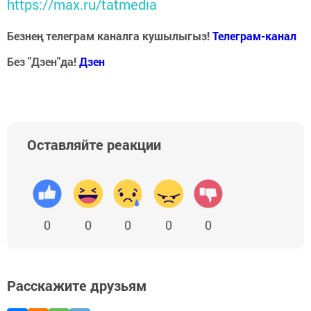
https://max.ru/tatmedia
Безнең телеграм каналга кушылыгыз!
Телеграм-канал
Без "Дзен"да!
Д
зен
Оставляйте реакции
0
0
0
0
0
Расскажите друзьям