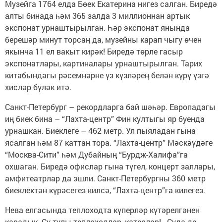
Музейга 1764 елда Бөек Екатерина нигез салган. Биредә
алты бинада һәм 365 залда 3 миллионнан артык
экспонат урнаштырылган. Һәр экспонат янында
берешәр минут торсаң да, музейны карап чыгу өчен
якынча 11 ел вакыт кирәк! Биредә төрле гасыр
экспонатлары, картиналары урнаштырылган. Тарих
китабындагы рәсемнәрне үз күзләрең белән күрү үзгә
хисләр бүләк итә.
Санкт-Петербург – рекордларга бай шәһәр. Европадагы
иң биек бина – “Лахта-центр” Фин култыгы яр буенда
урнашкан. Биеклеге – 462 метр. Ул пыяладан гына
ясалган һәм 87 каттан тора. “Лахта-центр” Мәскәүдәге
“Москва-Сити” һәм Дубайның “Бурдж-Халифа”га
охшаган. Биредә офислар гына түгел, концерт заллары,
амфитеатрлар да эшли. Санкт-Петербургны 360 метр
биеклектән күрәсегез килсә, “Лахта-центр”га килегез.
Нева елгасында теплоходта күперләр күтәрелгәнен
карадык. Су тулы теплоходлар, катерлар!.. Суда да