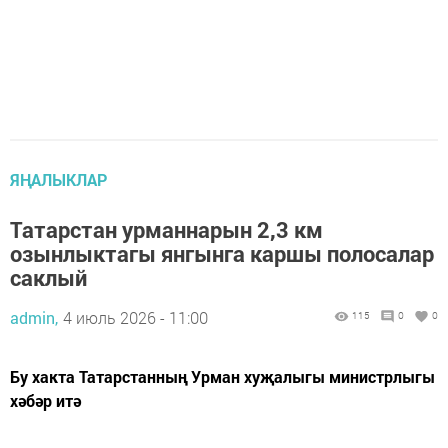
ЯҢАЛЫКЛАР
Татарстан урманнарын 2,3 км
озынлыктагы янгынга каршы полосалар
саклый
admin,
4 июль 2026 - 11:00
115
0
0
Бу хакта Татарстанның Урман хуҗалыгы министрлыгы
хәбәр итә