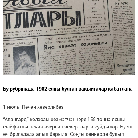
Бу рубрикада 1982 елны булган вакыйгалар кабатлана
1 июль. Печән хәзерлибез.
“Авангард” колхозы хезмәтчәннәре 158 тонна яхшы
сыйфатлы печән әзерләп эскертләргә куйдылар. Бу эш
өч бригадада алып барыла. Соңгы көннәрдә булып