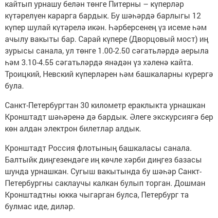
кайтып урнашу белән төнге Питерны – күперләр
күтәрелүен карарга бардык. Бу шәһәрдә барлыгы 12
күпер шулай күтәрелә икән. Һәрберсенең үз исеме һәм
ачылу вакыты бар. Сарай күпере (Дворцовый мост) иң
зурысы санала, ул төнге 1.00-2.50 сәгатьләрдә аерыла
һәм 3.10-4.55 сәгатьләрдә янәдән үз хәленә кайта.
Троицкий, Невский күперләрен һәм башкаларны күрергә
була.
Санкт-Петербургтан 30 километр ераклыкта урнашкан
Кронштадт шәһәренә дә бардык. Әлеге экскурсиягә бер
көн алдан электрон билетлар алдык.
Кронштадт Россия флотының башкаласы санала.
Балтыйк диңгезендәге иң көчле хәрби диңгез базасы
шунда урнашкан. Сугыш вакытында бу шәһәр Санкт-
Петербургны саклаучы калкан булып торган. Дошман
Кронштадтны юкка чыгарган булса, Петербург та
булмас иде, диләр.