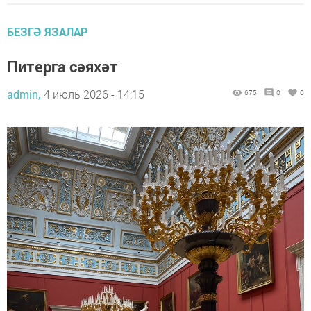
БЕЗГӘ ЯЗАЛАР
Питерга сәяхәт
admin,
4 июль 2026 - 14:15
675
0
0