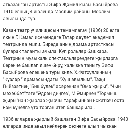
атказанган артисты Зифа Җәмил кызы Басыйрова
1910 елның 4 июлендә Мөслим районы Мөслим
авылында туа.
Казан театр училищесын тәмамлагач (1936) 20 елга
якын Г. Камал исемендәге Татар дәүләт академия
театрында эшли. Биредә аның драма артисткасы
буларак таланты ачыла. Күп рольләр башкара.
Театрның музыкаль спектакльләрендәге җырларга
беренче башлап яшәү бирү, халыкка таныту Зифа
Басыйрова өлешенә туры килә. Х.Фәтхуллинның
"Күзләр " драмасындагы "Хуш авылым", Таҗи
Гыйззәтнең "Бишбүләк" әсәреннән "Өмә җыры", "Чын
мәхәббәт"тәге "Әдрән диңгез", М.Әмирнең "Тормыш
җыры"нан җырлар җырчы тарафыннан искиткеч оста
һәм күңелгә үтә торган итеп башкарыла .
1936 елларда җырлый башлаган Зифа Басыйрова, 1940
елларда инде авыл көйләрен сәхнәгә алып чыккан