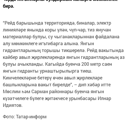
бирә.
“Рейд барышында территориядә, биналар, электр
линияләре янында коры үлән, чүп-чар, тиз янучан
материаллар булуы, су чыганакларыннан файдалана
алу мөмкинлеге игътибарга алына. Янгын
гидрантларының торышы тикшерелә. Рейд вакытында
кайбер авыл җирлекләрендә янгын гидрантларының аз
булуы ачыкланды. Кагыйдә буенча 200 метр саен
янгын гидранты урнаштырылырга тиеш.
Кимчелекләрне бетерү өчен авыл җирлекләре
башлыкларына вакыт бирелде”, – дип хәбәр итте
Мөслим һәм Сарман районнары буенча янгын
күзәтчелеге бүлеге җитәкчесе урынбасары Илнар
Идиятов.
Фото: Татар-информ