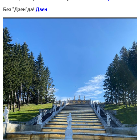
Без "Дзен"да!
Д
зен