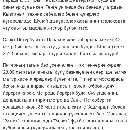
бөкеләр була икән! Төнге уникедә без бөкедә утырдык!
Кызганыч, техник сәбәпләр белән күперләр
күтәрелмәде. Шулай да күперләр астыннан теплоходта
үтү онытылмаслык хисләр бүләк итте.
Санкт-Петербургны Исааковский соборына менеп, 43
метр биеклектән күзәтү дә насыйп булды. Моның өчен
262 басмага менәргә туры килде. Шәп физкультура!
Питерның тагын бер үзенчәлеге – ак төннәрне күрдек.
23.00 сәгатьтә яп-якты булу безнең өчен сәер иде, әмма
матур хис-кичерешләр бүләк итте. Питер атмосферасы
белән якыннанрак танышасың килсә, күбрәк җәяү
йөрергә кирәк. Метрода йөрергә була. Сүз уңаеннан,
дөньядагы иң тирән метро да Санкт-Петербургта
урнашкан икән. 86 метр тирәнлектәге “Адмиралтейская”
станциясе ул. Һәр станциянең үзенчәлеге бар. Мәсәлән,
“Зенит” станциясендә “Зенит” футбол командасы откан
кубокларның күчермәләрен урнаштырганнар.