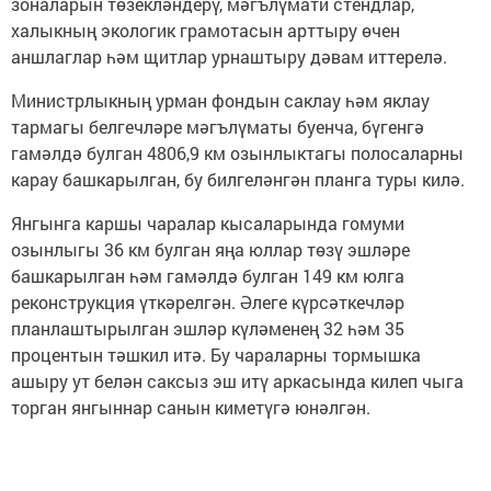
зоналарын төзекләндерү, мәгълүмати стендлар,
халыкның экологик грамотасын арттыру өчен
аншлаглар һәм щитлар урнаштыру дәвам иттерелә.
Министрлыкның урман фондын саклау һәм яклау
тармагы белгечләре мәгълүматы буенча, бүгенгә
гамәлдә булган 4806,9 км озынлыктагы полосаларны
карау башкарылган, бу билгеләнгән планга туры килә.
Янгынга каршы чаралар кысаларында гомуми
озынлыгы 36 км булган яңа юллар төзү эшләре
башкарылган һәм гамәлдә булган 149 км юлга
реконструкция үткәрелгән. Әлеге күрсәткечләр
планлаштырылган эшләр күләменең 32 һәм 35
процентын тәшкил итә. Бу чараларны тормышка
ашыру ут белән саксыз эш итү аркасында килеп чыга
торган янгыннар санын киметүгә юнәлгән.