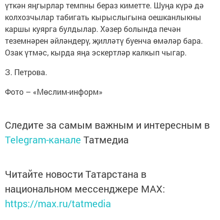
үткән яңгырлар темпны бераз киметте. Шуңа күрә дә
колхозчылар табигать кырыслыгына оешканлыкны
каршы куярга булдылар. Хәзер болында печән
теземнәрен әйләндерү, җилләтү буенча өмәләр бара.
Озак үтмәс, кырда яңа эскертләр калкып чыгар.
З. Петрова.
Фото – «Мөслим-информ»
Следите за самым важным и интересным в
Telegram-канале
Татмедиа
Читайте новости Татарстана в
национальном мессенджере MАХ:
https://max.ru/tatmedia