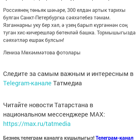
Россиянең төньяк шәһәре, 300 елдан артык тарихы
булган Санкт-Петербургка сәяхәтебез тәмам.
Язганнарны уку бер хәл, ә үзең барып күргәннән соң
туган хис-кичерешләр бөтенләй башка. Тормышыгызда
сәяхәтләр ешрак булсын!
Лениза Мөхәммәтова фотолары
Следите за самым важным и интересным в
Telegram-канале
Татмедиа
Читайте новости Татарстана в
национальном мессенджере MАХ:
https://max.ru/tatmedia
Безнең телеграм каналга кушылыгыз!
Телеграм-канал