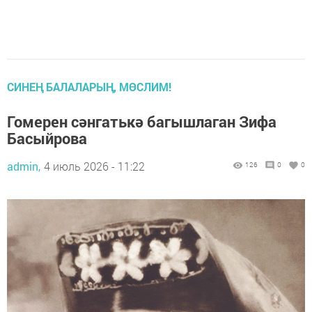
СИНЕҢ БАЛАЛАРЫҢ, МӨСЛИМ!
Гомерен сәнгатькә багышлаган Зифа
Басыйрова
admin,
4 июль 2026 - 11:22
126
0
0