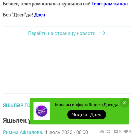
Безнең телеграм каналга кушылыгыз!
Телеграм-канал
Без "Дзен"да!
Д
зен
Перейти на страницу новости
Мөслим-информ Яндекс Дзенда
ЯШЬЛӘР ТОРМЫШЫ
Яндекс Дзен
Яшьлек урамында бәйрәм
Римма Афзалова,
4 июль 2026 - 08:00
122
0
0