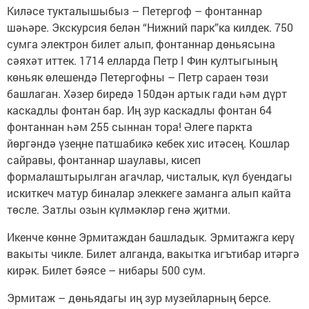
Киләсе тукталышыбыз – Петергоф – фонтаннар
шәһәре. Экскурсия белән “Нижний парк”ка килдек. 750
сумга электрон билет алып, фонтаннар дөньясына
сәяхәт иттек. 1714 елларда Петр I Фин култыгының
көньяк өлешендә Петергофны – Петр сараен төзи
башлаган. Хәзер биредә 150дән артык гади һәм дүрт
каскадлы фонтан бар. Иң зур каскадлы фонтан 64
фонтаннан һәм 255 сыннан тора! Әлеге паркта
йөргәндә үзеңне патшабикә кебек хис итәсең. Кошлар
сайравы, фонтаннар шаулавы, кисеп
формалаштырылган агачлар, чисталык, күл буендагы
искиткеч матур биналар элеккеге заманга алып кайта
төсле. Затлы озын күлмәкләр генә җитми.
Икенче көнне Эрмитаждан башладык. Эрмитажга керү
вакыты чикле. Билет алганда, вакытка игътибар итәргә
кирәк. Билет бәясе – нибары 500 сум.
Эрмитаж – дөньядагы иң зур музейларның берсе.