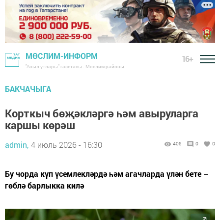
МӨСЛИМ-ИНФОРМ
16+
"Авыл утлары" газетасы - Мөслим районы
БАКЧАЧЫГА
Корткыч бөҗәкләргә һәм авыруларга
каршы көрәш
admin,
4 июль 2026 - 16:30
405
0
0
Бу чорда күп үсемлекләрдә һәм агачларда үлән бете –
гөблә барлыкка килә