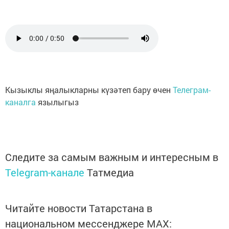
Кызыклы яңалыкларны күзәтеп бару өчен
Телеграм-
каналга
язылыгыз
Следите за самым важным и интересным в
Telegram-канале
Татмедиа
Читайте новости Татарстана в
национальном мессенджере MАХ: