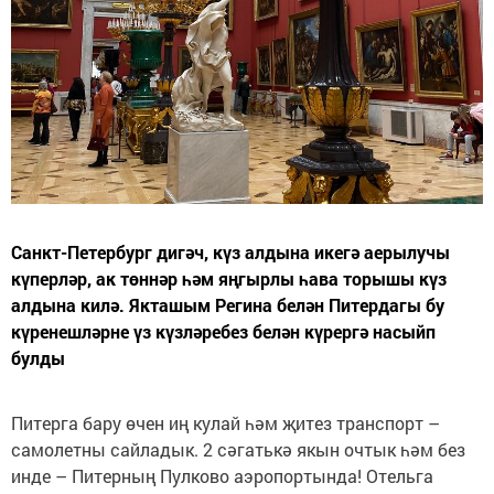
Санкт-Петербург дигәч, күз алдына икегә аерылучы
күперләр, ак төннәр һәм яңгырлы һава торышы күз
алдына килә. Якташым Регина белән Питердагы бу
күренешләрне үз күзләребез белән күрергә насыйп
булды
Питерга бару өчен иң кулай һәм җитез транспорт –
самолетны сайладык. 2 сәгатькә якын очтык һәм без
инде – Питерның Пулково аэропортында! Отельга