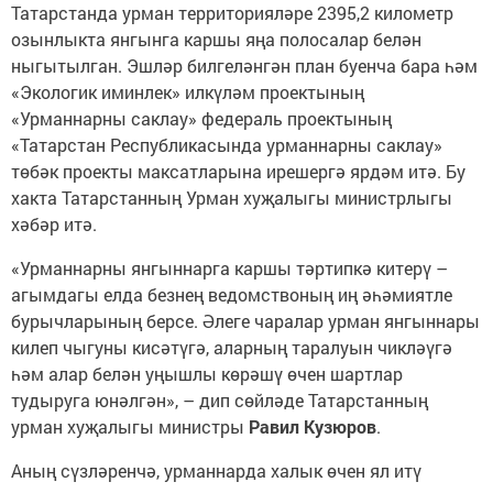
Татарстанда урман территорияләре 2395,2 километр
озынлыкта янгынга каршы яңа полосалар белән
ныгытылган. Эшләр билгеләнгән план буенча бара һәм
«Экологик иминлек» илкүләм проектының
«Урманнарны саклау» федераль проектының
«Татарстан Республикасында урманнарны саклау»
төбәк проекты максатларына ирешергә ярдәм итә. Бу
хакта Татарстанның Урман хуҗалыгы министрлыгы
хәбәр итә.
«Урманнарны янгыннарга каршы тәртипкә китерү –
агымдагы елда безнең ведомствоның иң әһәмиятле
бурычларының берсе. Әлеге чаралар урман янгыннары
килеп чыгуны кисәтүгә, аларның таралуын чикләүгә
һәм алар белән уңышлы көрәшү өчен шартлар
тудыруга юнәлгән», – дип сөйләде Татарстанның
урман хуҗалыгы министры
Равил Кузюров
.
Аның сүзләренчә, урманнарда халык өчен ял итү