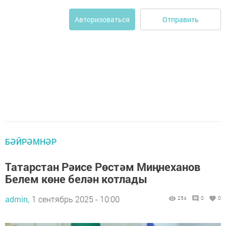
Отправить
Авторизоваться
БӘЙРӘМНӘР
Татарстан Рәисе Рөстәм Миңнеханов
Белем көне белән котлады
admin,
1 сентябрь 2025 - 10:00
254
0
0