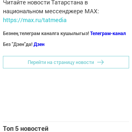
Читайте новости Татарстана в
национальном мессенджере MАХ:
https://max.ru/tatmedia
Безнең телеграм каналга кушылыгыз!
Телеграм-канал
Без "Дзен"да!
Д
зен
Перейти на страницу новости
Топ 5 новостей