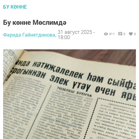
БУ КӨННЕ
Бу көнне Мөслимдә
31 август 2025 -
Фәридә Гайнетдинова,
311
0
0
18:00