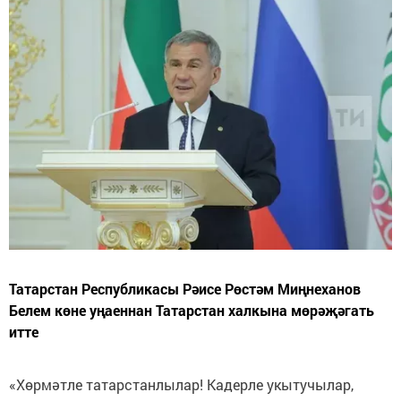
Татарстан Республикасы Рәисе Рөстәм Миңнеханов
Белем көне уңаеннан Татарстан халкына мөрәҗәгать
итте
«Хөрмәтле татарстанлылар! Кадерле укытучылар,