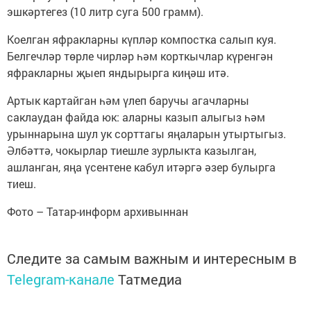
эшкәртегез (10 литр суга 500 грамм).
Коелган яфракларны күпләр компостка салып куя.
Белгечләр төрле чирләр һәм корткычлар күренгән
яфракларны җыеп яндырырга киңәш итә.
Артык картайган һәм үлеп баручы агачларны
саклаудан файда юк: аларны казып алыгыз һәм
урыннарына шул ук сорттагы яңаларын утыртыгыз.
Әлбәттә, чокырлар тиешле зурлыкта казылган,
ашланган, яңа үсентене кабул итәргә әзер булырга
тиеш.
Фото – Татар-информ архивыннан
Следите за самым важным и интересным в
Telegram-канале
Татмедиа