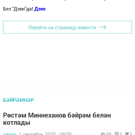
Без "Дзен"да!
Д
зен
Перейти на страницу новости
БӘЙРӘМНӘР
Рөстәм Миннеханов бәйрәм белән
котлады
admin,
1 сентябрь 2025 - 09:00
263
0
0