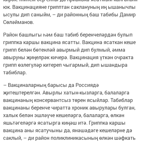
юк. Вакцинацияне грипптан саклануның иң ышанычлы
ысулы дип саныйм, – ди районның баш табибы Дамир
Сөләйманов.
Район башлыгы һәм баш табиб беренчеләрдән булып
гриппка каршы вакцина ясатты. Вакцина ясаткан кеше
грипп белән бөтенләй авырмый дип булмый, әмма
авыруны җиңелрәк кичерә. Вакцинация үткән очракта
грипп өзлегүләр китереп чыгармый, дип ышандыра
табиблар.
– Вакциналарның барысы да Россиядә
җитештерелгән. Авырлы хатын-кызларга, балаларга
вакцинаның консервантсыз төрен ясыйлар. Табиблар
вакцинаны беренче чиратта хроник авырулары булган,
халык белән эшләүче кешеләргә, балаларга, өлкән
яшьтәгеләргә ясатырга киңәш итә. Гриппка каршы
вакцина аны ясатучыны да, янәшәдәге кешеләрне дә
саклый, – ди район поликлиникасының өлкән шәфкать