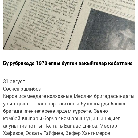
Бу рубрикада 1978 елны булган вакыйгалар кабатлана
31 август
Сөенеп эшлибез
Киров исемендәге колхозның Мөслим бригадасындагы
урып-җыю – транспорт звеносы бу көннәрдә башка
бригада игенчеләренә ярдәм күрсәтә. Звено
комбайнчылары борчак һәм арыш уңышын җыеп
алуны тиз тотты. Тәлгать Баһаветдинов, Мөхтәр
Хафизов, Әскать Гайфиев, Зөфәр Хантимеров