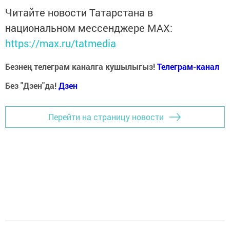
Читайте новости Татарстана в
национальном мессенджере MАХ:
https://max.ru/tatmedia
Безнең телеграм каналга кушылыгыз!
Телеграм-канал
Без "Дзен"да!
Д
зен
Перейти на страницу новости