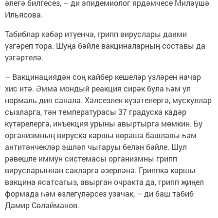
әлегә билгесез, – ди эпидемиолог ярдәмчесе Миләүшә
Ильясова.
Табиблар хәбәр итүенчә, грипп вируслары даими
үзгәреп тора. Шуңа бәйле вакциналарның составы да
үзгәртелә.
– Вакцинациядән соң кайбер кешеләр үзләрен начар
хис итә. Әмма мондый реакция сирәк була һәм ул
нормаль дип санала. Хәлсезлек күзәтелергә, мускуллар
сызларга, тән температурасы 37 градуска кадәр
күтәрелергә, инъекция урыны авыртырга мөмкин. Бу
организмның вируска каршы көрәшә башлавы һәм
антитәнчекләр эшләп чыгаруы белән бәйле. Шул
рәвешле иммун системасы организмны грипп
вирусларыннан сакларга әзерләнә. Гриппка каршы
вакцина ясатсагыз, авырган очракта да, грипп җиңел
формада һәм өзлегүләрсез узачак, – ди баш табиб
Дамир Сөләйманов.