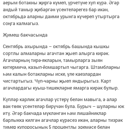
аерым ботакны җиргә күмеп, үрчетүне хуп күрә. Әгәр
андый тамыр җибәргән үсентеләрегез бар икән,
октябрьдә аларны даими урынга күчереп утыртырга
соңга калмагыз.
Җимеш бакчасында
Сентябрь ахырында – октябрь башында кышкы
сортлы алмаларны агачтан җыеп алырга кирәк.
Агачларның тирә-якларын, тамырларга зыян
китермичә, казып-йомшартып чыгарга. Штамбларны
һәм калын ботакларны иске, үле каезлардан
чистартыгыз. Чүп-чарны җыеп яндырыгыз. Карт
агачлардагы куыш-тишекләрне ямарга кирәк булыр.
Күпләр карлик агачлар үстерү белән мавыга, ә алар
вак-төяк үсентеләр бирүчән була. Бурыч – шуларны юк
итү. Әгәр бакчада мүкләнгән һәм лишайниклар
барлыкка килгән агачлар күрәсез икән, аларны тизрәк
тимер купоросының 5 процентлы эремәсе белән