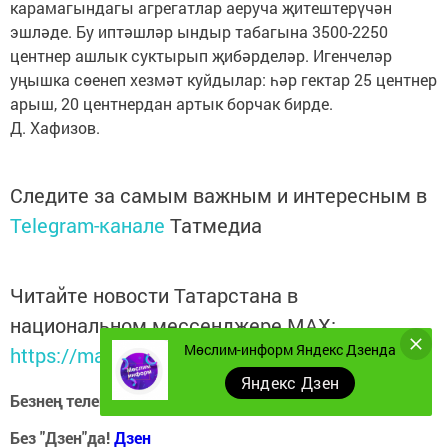
карамагындагы агрегатлар аеруча җитештерүчән
эшләде. Бу иптәшләр ындыр табагына 3500-2250
центнер ашлык суктырып җибәрделәр. Игенчеләр
уңышка сөенеп хезмәт куйдылар: һәр гектар 25 центнер
арыш, 20 центнердан артык борчак бирде.
Д. Хафизов.
Следите за самым важным и интересным в
Telegram-канале
Татмедиа
Читайте новости Татарстана в
национальном мессенджере MАХ:
Мөслим-информ Яндекс Дзенда
https://max.ru/tatmedia
Яндекс Дзен
Безнең телеграм каналга кушылыгыз!
Телеграм-канал
Без "Дзен"да!
Д
зен