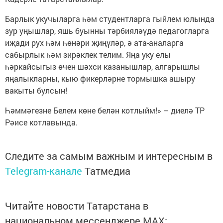
Барлык укучыларга һәм студентларга гыйлем юлында
зур уңышлар, яшь буынны тәрбияләүдә педагогларга
иҗади рух һәм һөнәри җиңүләр, ә ата-аналарга
сабырлык һәм зирәклек телим. Яңа уку елы
һәркайсыгыз өчен шәхси казанышлар, алгарышлы
яңалыкларны, кыю фикерләрне тормышка ашыру
вакыты булсын!
Һәммәгезне Белем көне белән котлыйм!» – диелә ТР
Рәисе котлавында.
Следите за самым важным и интересным в
Telegram-канале
Татмедиа
Читайте новости Татарстана в
национальном мессенджере MАХ: