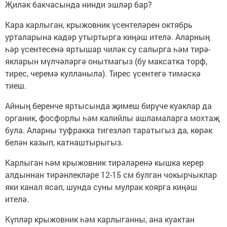
Җиләк бакчасында нинди эшләр бар?
Кара карлыган, крыжовник үсентеләрен октябрь
урталарына кадәр утыртырга киңәш ителә. Аларның
һәр үсентесенә яртышар чиләк су салырга һәм тирә-
якларын мүлчәләргә онытмагыз (бу максатка торф,
тирес, черемә кулланыла). Тирес үсентегә тимәскә
тиеш.
Айның беренче яртысында җимеш бирүче куаклар да
органик, фосфорлы һәм калийлы ашламаларга мохтаҗ
була. Аларны туфракка тигезләп таратыгыз да, көрәк
белән казып, катнаштырыгыз.
Карлыган һәм крыжовник тирәләренә кышка керер
алдыннан тирәнлекләре 12-15 см булган чокырчыклар
яки канал ясап, шунда суны мулрак коярга киңәш
ителә.
Күпләр крыжовник һәм карлыганны, ана куактан