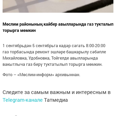
Мөслим районының кайбер авылларында газ тукталып
торырга мөмкин
1 сентябрьдән 5 сентябрьга кадәр сәгать 8:00-20:00
газ торбасында ремонт эшләре башкарылу сәбәпле
Михайловка, Удобновка, Тойгелде авылларында
вакытлыча газ бирү туктатылып торырга мөмкин.
Фото – «Мөслим-информ» архивыннан.
Следите за самым важным и интересным в
Telegram-канале
Татмедиа