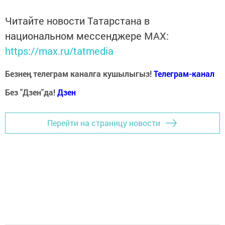
Читайте новости Татарстана в
национальном мессенджере MАХ:
https://max.ru/tatmedia
Безнең телеграм каналга кушылыгыз!
Телеграм-канал
Без "Дзен"да!
Д
зен
Перейти на страницу новости