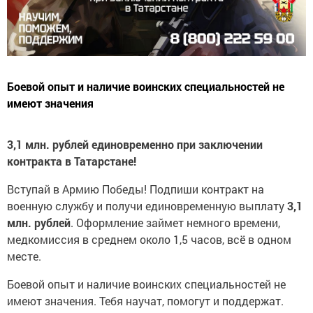
Боевой опыт и наличие воинских специальностей не
имеют значения
3,1 млн. рублей единовременно при заключении
контракта в Татарстане!
Вступай в Армию Победы! Подпиши контракт на
военную службу и получи единовременную выплату
3,1
млн. рублей
. Оформление займет немного времени,
медкомиссия в среднем около 1,5 часов, всё в одном
месте.
Боевой опыт и наличие воинских специальностей не
имеют значения. Тебя научат, помогут и поддержат.