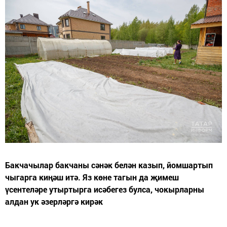
Бакчачылар бакчаны сәнәк белән казып, йомшартып
чыгарга киңәш итә. Яз көне тагын да җимеш
үсентеләре утыртырга исәбегез булса, чокырларны
алдан ук әзерләргә кирәк