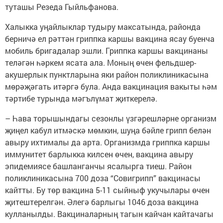
туташы Резеда Гыйльфанова.
Халыкка уңайлыклар тудыру максатында, районда
берничә ел рәттән гриппка каршы вакцина ясау буенча
мобиль бригадалар эшли. Гриппка каршы вакцинаны
теләгән һәркем ясата ала. Моның өчен фельдшер-
акушерлык пунктларына яки район поликлиникасына
мөрәҗәгать итәргә була. Анда вакцинация вакыты һәм
тәртибе турында мәгълүмат җиткерелә.
– Һава торышындагы сезонлы үзгәрешләрне организм
җиңел кабул итмәскә мөмкин, шуңа бәйле грипп белән
авыру ихтималы да арта. Организмда гриппка каршы
иммунитет барлыкка килсен өчен, вакцина авыру
эпидемиясе башланганчы ясалырга тиеш. Район
поликлиникасына 700 доза “Совигрипп” вакцинасы
кайтты. Бу төр вакцина 5-11 сыйныф укучылары өчен
җитештерелгән. Әлегә барлыгы 1046 доза вакцина
кулланылды. Вакциналарның тагын кайчан кайтачагы