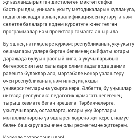
җиһазландырылган дистәләгән мәктәп сафка
бастырылды, уникаль укыту методикаларын куллануга,
педагогик кадрларның квалификациясен күтәрүгә һәм
сәләтле балаларга ярдәм күрсәтүгә юнәлтелгән
программалар һәм проектлар гамәлгә ашырыла.
Бу эшнең нәтиҗәләре күркәм: республиканың уку-укыту
оешмалары үзләре биргән белемнең сыйфаты югары
дәрәҗәдә булуын раслый килә, ә укучыларыбыз
бөтенроссия һәм халыкара олимпиадаларда даими
рәвештә бүләкләр ала, мәртәбәле һөнәр үзләштерү
өчен республиканың һәм илнең иң яхшы
университетларына укырга керә. Әлбәттә, бу уңышлар
нигездә республика педагогик җәмәгатьчелегенең
тырыш хезмәте белән ирешелә. Тәрбиячеләргә,
укытучыларга, остазларга, югары уку йортлары
мөгаллимнәренә үз эшләрен җиренә җиткереп, намус
белән башкарулары өчен олы рәхмәтемне җиткерәм.
Кадерле татарстанлылар!