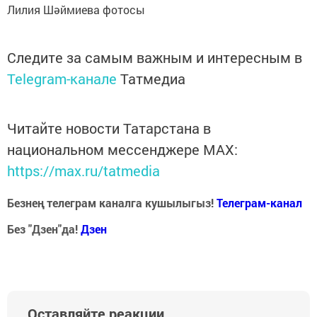
Лилия Шәймиева фотосы
Следите за самым важным и интересным в
Telegram-канале
Татмедиа
Читайте новости Татарстана в
национальном мессенджере MАХ:
https://max.ru/tatmedia
Безнең телеграм каналга кушылыгыз!
Телеграм-канал
Без "Дзен"да!
Д
зен
Оставляйте реакции