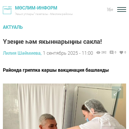
МӨСЛИМ-ИНФОРМ
16+
"Авыл утлары" газетасы - Мөслим районы
АКТУАЛЬ
Үзеңне һәм якыннарыңны сакла!
Лилия Шәймиева,
1 сентябрь 2025 - 11:00
282
0
0
Районда гриппка каршы вакцинация башланды