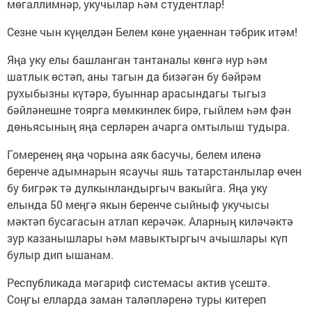
мөгаллимнәр, укучылар һәм студентлар!
Сезне чын күңелдән Белем көне уңаеннан тәбрик итәм!
Яңа уку елы башланган тантаналы көнгә нур һәм
шатлык өстәп, аны тагын да бизәгән бу бәйрәм
рухыбызны күтәрә, буыннар арасындагы тыгыз
бәйләнешне тоярга мөмкинлек бирә, гыйлем һәм фән
дөньясының яңа серләрен ачарга омтылыш тудыра.
Гомеренең яңа чорына аяк басучы, белем иленә
беренче адымнарын ясаучы яшь татарстанлылар өчен
бу бигрәк тә дулкынландыргыч вакыйга. Яңа уку
елында 50 меңгә якын беренче сыйныф укучысы
мәктәп бусагасын атлап керәчәк. Аларның киләчәктә
зур казанышлары һәм мавыктыргыч ачышлары күп
булыр дип ышанам.
Республикада мәгариф системасы актив үсештә.
Соңгы елларда заман таләпләренә туры китереп