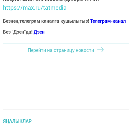
https://max.ru/tatmedia
Безнең телеграм каналга кушылыгыз!
Телеграм-канал
Без "Дзен"да!
Д
зен
Перейти на страницу новости
ЯҢАЛЫКЛАР