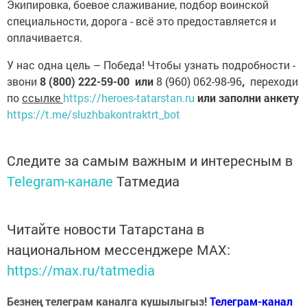
Экипировка, боевое слаживание, подбор воинской
специальности, дорога - всё это предоставляется и
оплачивается.
У нас одна цель – Победа! Чтобы узнать подробности -
звони
8 (800) 222-59-00 или
8 (960) 062-98-96
,
переходи
по
ссылке
https://heroes-tatarstan.ru
или заполни анкету
https://t.me/sluzhbakontraktrt_bot
Следите за самым важным и интересным в
Telegram-канале
Татмедиа
Читайте новости Татарстана в
национальном мессенджере MАХ:
https://max.ru/tatmedia
Безнең телеграм каналга кушылыгыз!
Телеграм-канал