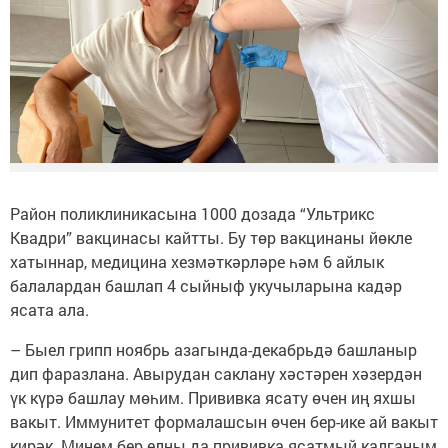
Район поликлиникасына 1000 дозада “Ультрикс
Квадри” вакцинасы кайтты. Бу төр вакцинаны йөкле
хатыннар, медицина хезмәткәрләре һәм 6 айлык
балалардан башлап 4 сыйныф укучыларына кадәр
ясата ала.
– Быел грипп ноябрь азагында-декабрьдә башланыр
дип фаразлана. Авырудан саклану хәстәрен хәзердән
үк күрә башлау мөһим. Прививка ясату өчен иң яхшы
вакыт. Иммунитет формалашсын өчен бер-ике ай вакыт
кирәк. Минем бер елны да прививка ясатмый калганым