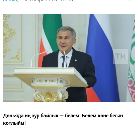
Дөньяда иң зур байлык — белем. Белем көне белән
котлыйм!