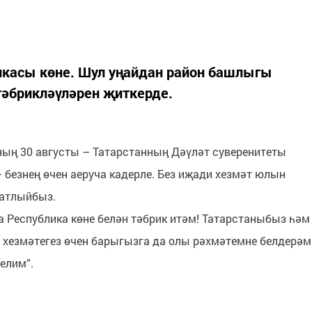
ликасы көне. Шул уңайдан район башлыгы
тәбрикләүләрен җиткерде.
ның 30 августы – Татарстанның Дәүләт суверенитеты
 безнең өчен аеруча кадерле. Без иҗади хезмәт юлын
атлыйбыз.
 Республика көне белән тәбрик итәм! Татарстаныбыз һәм
е хезмәтегез өчен барыгызга да олы рәхмәтемне белдерәм
елим”.