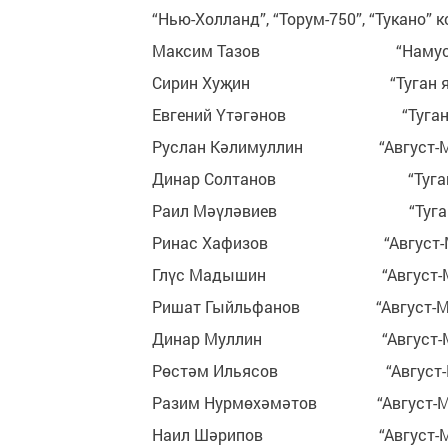
“Нью-Холланд”, “Торум-750”, “Тукано”
Максим Тазов “На
Сирин Хуҗин “Туга
Евгений Үтәгәнов “Т
Руслан Кәлимуллин “Авг
Динар Солтанов “Ту
Раил Мәүләвиев “Ту
Ринас Хафизов “Авгус
Глүс Мадышин “Авгус
Ришат Гыйльфанов “Авг
Динар Муллин “Авгус
Рөстәм Ильясов “Авгу
Разим Нурмөхәмәтов “Ав
Наил Шәрипов “Август