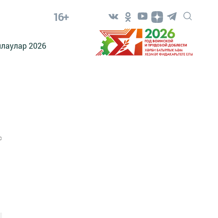
16+
лаулар 2026
0