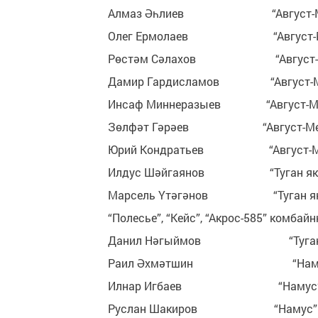
Алмаз Әһлиев “Август
Олег Ермолаев “Авгус
Рөстәм Сәлахов “Авгу
Дамир Гардисламов “Авг
Инсаф Миннеразыев “Авг
Зөлфәт Гәрәев “Август-
Юрий Кондратьев “Август
Илдус Шәйгаянов “Туг
Марсель Үтәгәнов “Ту
“Полесье”, “Кейс”, “Акрос-585” комба
Данил Нәгыймов “Т
Раил Әхмәтшин “
Илнар Игбаев “На
Руслан Шакиров “Н