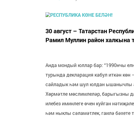
30 август – Татарстан Респуб
Рамил Муллин район халкына 
Анда мондый юллар бар: “1990нчы ел
турында декларация кабул иткән көн –
сайладык һәм шул юлдан ышанычлы 
Хөрмәтле мөслимлеләр, барыгызны да
илебез иминлеге өчен куйган нәтиҗәл
һәм ныклы сәламәтлек, гаилә бәхете т