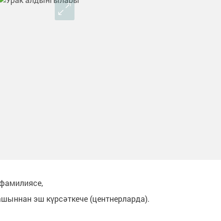
-фамилиясе,
ашыннан эш күрсәткече (центнерларда).