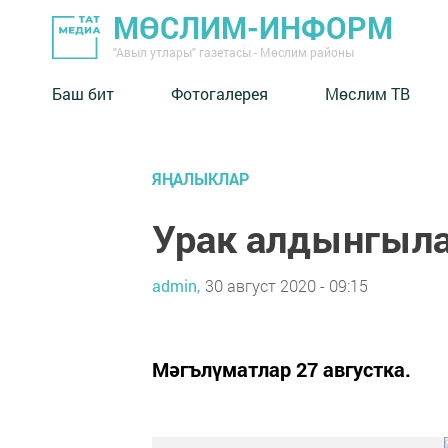
МӨСЛИМ-ИНФОРМ
"Авыл утлары" газетасы - Мөслим районы
Баш бит
Фотогалерея
Мөслим ТВ
ЯҢАЛЫКЛАР
Урак алдынгыл
admin,
30 август 2020 - 09:15
Мәгълүматлар 27 августка.