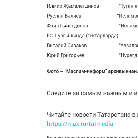
Илмир Җамалетдинов “
Руслан Вәлиев “Исл
Фаил Гыйзтдинов “И
ЕС-1 ургычында (гектарларда)
Виталий Сиваков “А
Юрий Григорьев “Нур
Фото – "Мөслим-информ" архивыннан
Следите за самым важным и 
Читайте новости Татарстана 
https://max.ru/tatmedia
Безнең телеграм каналга кушылыгыз!