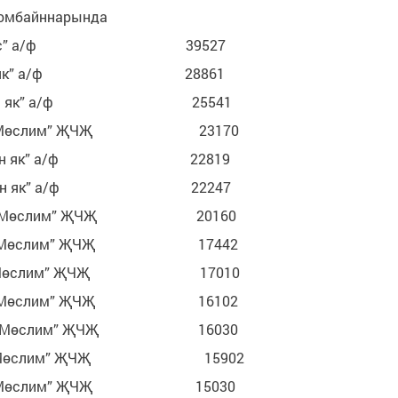
 комбайннарында
мус” а/ф 39527
н як” а/ф 28861
уган як” а/ф 25541
уст-Мөслим” ҖЧҖ 23170
ган як” а/ф 22819
ган як” а/ф 22247
т-Мөслим” ҖЧҖ 20160
т-Мөслим” ҖЧҖ 17442
уст-Мөслим” ҖЧҖ 17010
т-Мөслим” ҖЧҖ 16102
ст-Мөслим” ҖЧҖ 16030
густ-Мөслим” ҖЧҖ 15902
-Мөслим” ҖЧҖ 15030