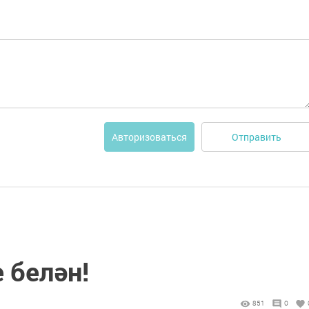
Отправить
Авторизоваться
 белән!
851
0