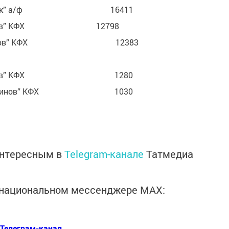
Туган як” а/ф 16411
амов” КФХ 12798
сламов” КФХ 12383
взалов” КФХ 1280
етдинов” КФХ 1030
.
интересным в
Telegram-канале
Татмедиа
в национальном мессенджере MАХ:
Телеграм-канал