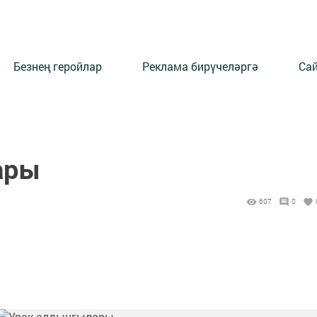
Безнең геройлар
Реклама бирүчеләргә
Сай
ары
607
0