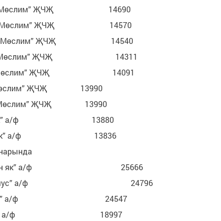
-Мөслим” ҖЧҖ 14690
т-Мөслим” ҖЧҖ 14570
ст-Мөслим” ҖЧҖ 14540
уст-Мөслим” ҖЧҖ 14311
уст-Мөслим” ҖЧҖ 14091
Мөслим” ҖЧҖ 13990
-Мөслим” ҖЧҖ 13990
ан як” а/ф 13880
ган як” а/ф 13836
йннарында
уган як” а/ф 25666
Намус” а/ф 24796
мус” а/ф 24547
амус” а/ф 18997