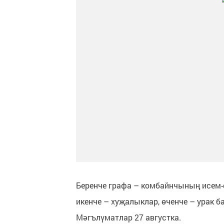
Беренче графа – комбайнчының исем
икенче – хуҗалыклар, өченче – урак б
Мәгълүматлар 27 августка.