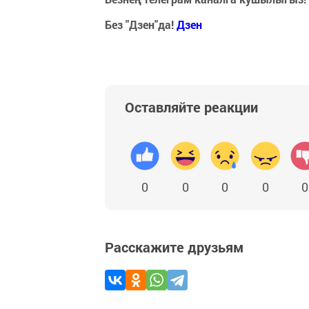
Без "Дзен"да!
Д
зен
Оставляйте реакции
0
0
0
0
0
Расскажите друзьям