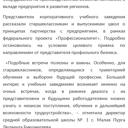
вкладе предприятия в развитие регионов.
Представители корпоративного учебного заведения
рассказали старшеклассникам и выпускникам школ о
принципах партнерства с предприятием, в рамках
федерального проекта «Профессионалитет». Подробно
остановились на условиях целевого приема по
направлениям от представителя профильного бизнеса.
«Подобные встречи полезны и важны. Особенно, для
старшеклассников, определяющихся с траекторией
обучения и выбором будущей профессии. Большой
интерес к учебным заведениям возникает именно на
очных встречах, когда в режиме диалога с их
представителями и будущими работодателями можно
узнать о нюансах поступления, обучения и дальнейшей
возможности трудоустройства», – отметила директор
средней образовательной школы № 1 с. Малая Пурга
Людмила Бикшинтеева.