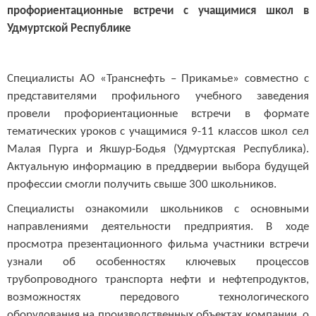
профориентационные встречи с учащимися школ в
Удмуртской Республике
Специалисты АО «Транснефть – Прикамье» совместно с
представителями профильного учебного заведения
провели профориентационные встречи в формате
тематических уроков с учащимися 9-11 классов школ сел
Малая Пурга и Якшур-Бодья (Удмурт
c
кая Республика).
Актуальную информацию в преддверии выбора будущей
профессии смогли получить свыше 300 школьников.
Специалисты ознакомили школьников с основными
направлениями деятельности предприятия. В ходе
просмотра презентационного фильма участники встречи
узнали об особенностях ключевых процессов
трубопроводного транспорта нефти и нефтепродуктов,
возможностях передового технологического
оборудования на производственных объектах компании, о