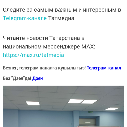
Следите за самым важным и интересным в
Telegram-канале
Татмедиа
Читайте новости Татарстана в
национальном мессенджере MАХ:
https://max.ru/tatmedia
Безнең телеграм каналга кушылыгыз!
Телеграм-канал
Без "Дзен"да!
Д
зен