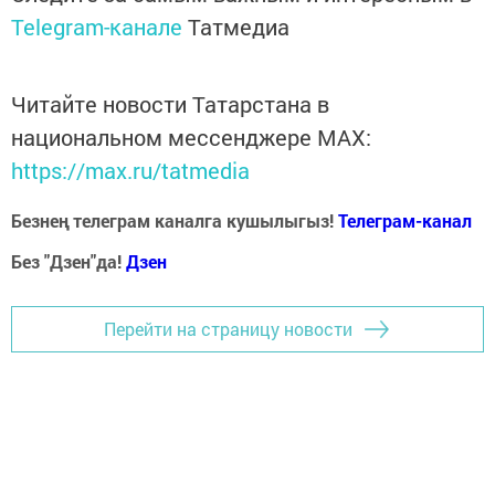
Telegram-канале
Татмедиа
Читайте новости Татарстана в
национальном мессенджере MАХ:
https://max.ru/tatmedia
Безнең телеграм каналга кушылыгыз!
Телеграм-канал
Без "Дзен"да!
Д
зен
Перейти на страницу новости