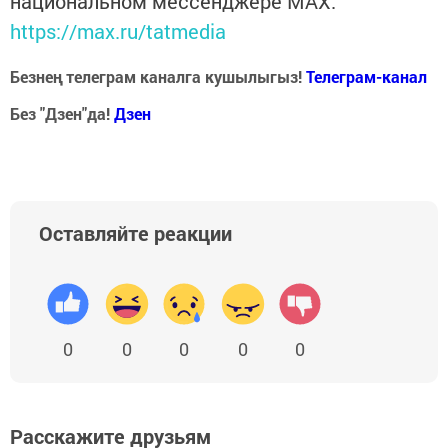
национальном мессенджере MАХ:
https://max.ru/tatmedia
Безнең телеграм каналга кушылыгыз!
Телеграм-канал
Без "Дзен"да!
Д
зен
Оставляйте реакции
0
0
0
0
0
Расскажите друзьям