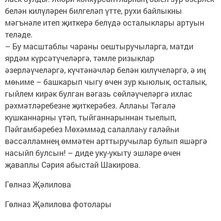
белән килүләрен билгеләп үтте, рухи байлыкны
мәгънәле итеп җиткерә белүдә осталыклары артуын
теләде.
– Бу масштаблы чараны оештыручыларга, матди
ярдәм күрсәтүчеләргә, тәмле ризыклар
әзерләүчеләргә, күчтәнәчләр белән килүчеләргә, ә иң
мөһиме – башкарып чыгу өчен зур кыюлык, осталык,
гыйлем кирәк булган вәгазь сөйләүчеләргә ихлас
рәхмәтләребезне җиткерәбез. Аллаһы Тәгалә
кушканнарны үтәп, тыйганнарыннан тыелып,
Пәйгамбәребез Мөхәммәд салаллаһу галәйһи
вәссәлламнең өммәтен арттыручылар булып яшәргә
насыйп булсын! – диде уку-укыту эшләре өчен
җаваплы Сәрия абыстай Шакирова.
Гөлназ Җәлилова
Гөлназ Җәлилова фотолары