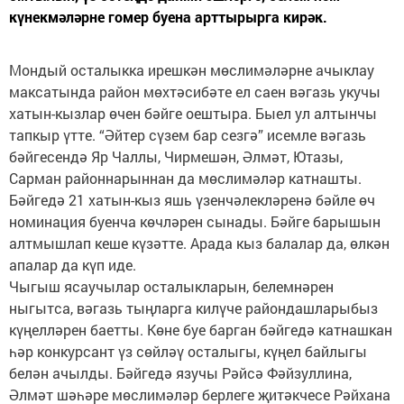
күнекмәләрне гомер буена арттырырга кирәк.
Мондый осталыкка ирешкән мөслимәләрне ачыклау
максатында район мөхтәсибәте ел саен вәгазь укучы
хатын-кызлар өчен бәйге оештыра. Быел ул алтынчы
тапкыр үтте. “Әйтер сүзем бар сезгә” исемле вәгазь
бәйгесендә Яр Чаллы, Чирмешән, Әлмәт, Ютазы,
Сарман районнарыннан да мөслимәләр катнашты.
Бәйгедә 21 хатын-кыз яшь үзенчәлекләренә бәйле өч
номинация буенча көчләрен сынады. Бәйге барышын
алтмышлап кеше күзәтте. Арада кыз балалар да, өлкән
апалар да күп иде.
Чыгыш ясаучылар осталыкларын, белемнәрен
ныгытса, вәгазь тыңларга килүче райондашларыбыз
күңелләрен баетты. Көне буе барган бәйгедә катнашкан
һәр конкурсант үз сөйләү осталыгы, күңел байлыгы
белән ачылды. Бәйгедә язучы Рәйсә Фәйзуллина,
Әлмәт шәһәре мөслимәләр берлеге җитәкчесе Рәйхана