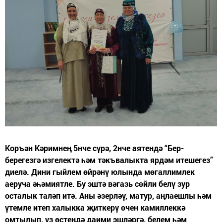
Коръән Кәримнең 5нче сүрә, 2нче аятендә “Бер-
берегезгә изгелектә һәм тәкъвалыкта ярдәм итешегез”
диелә. Дини гыйлем өйрәнү юлында мөгаллимлек
аеруча әһәмиятле. Бу эштә вәгазь сөйли белү зур
осталык таләп итә. Аны әзерләү, матур, аңлаешлы һәм
үтемле итеп халыкка җиткерү өчен камиллеккә
омтылып, үз өстеңдә даими эшләргә, белем һәм