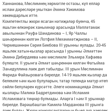
Ханнанова, Мөслимнең хөрмәтле остазы, күп еллар
ислам дәресләре укыткан Әминә Хәкимова
хөкемдарлык итте.
Компетентлы жюри ясаган нәтиҗәләр буенча, 45
яшьтән өлкәнрәк ханымнар арасында Мәлләтамак
авылыннан Рәүфә Шәмдинова – I, Яр Чаллы
шәһәреннән килгән Лотфия Мөхәммәтҗанова – II,
Чирмешәннән Сәрия Бикбова III урынны яулады. 20-45
яшьлек хатын-кызлар арасында I урынны Әлмәттән
Әминә Дебердеева һәм мөслимле Эльмира Хафаева
бүлеште. II урынга Әлмәт шәһреннән килгән Фатыйма
Заһидуллина лаек дип табылды. III урын Мөслимнән
Фәридә Файзыровага бирелде. 14-19 яшьлек кызлар да
белемле һәм кыю булуларын, татар телендә матур итеп
сөйли белүләрен күрсәтте. Әлеге номинациядә Әлмәт
кызлары Мәликә Бәдретдинова һәм Исламия
Исламовага тиңнәр булмады. Аларга I һәм II урыннар
бирелде. Вәрәшбаштан Камилә Мәрданова III урынга
лаек булды. Жюри конкурсантларның быел зур әзерлек