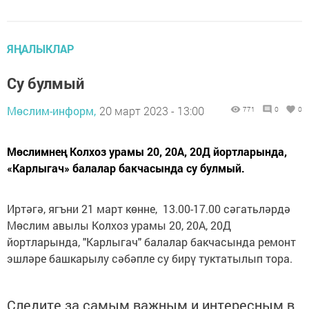
ЯҢАЛЫКЛАР
Су булмый
Мөслим-информ,
20 март 2023 - 13:00
771
0
0
Мөслимнең Колхоз урамы 20, 20А, 20Д йортларында,
«Карлыгач» балалар бакчасында су булмый.
Иртәгә, ягъни 21 март көнне, 13.00-17.00 сәгатьләрдә
Мөслим авылы Колхоз урамы 20, 20А, 20Д
йортларында, "Карлыгач" балалар бакчасында ремонт
эшләре башкарылу сәбәпле су бирү туктатылып тора.
Следите за самым важным и интересным в