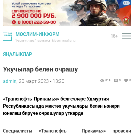
МӨСЛИМ-ИНФОРМ
16+
"Авыл утлары" газетасы - Мөслим районы
ЯҢАЛЫКЛАР
Укучылар белән очрашу
admin,
20 март 2023 - 13:20
819
0
0
«Транснефть-Прикамья» белгечләре Удмуртия
Республикасында мәктәп укучылары белән һөнәри
юнәлеш бирүче очрашулар үткәрде
Специалисты «Транснефть – Прикамья» провели