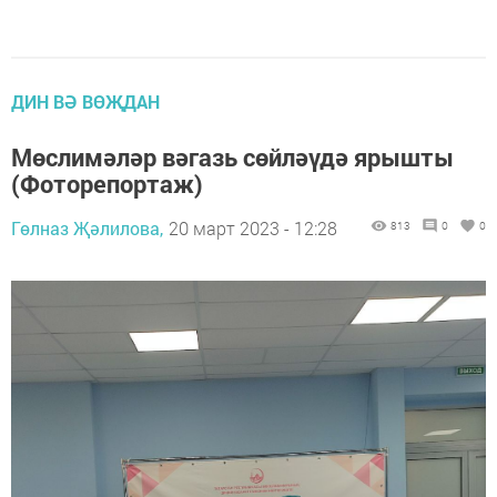
ДИН ВӘ ВӨҖДАН
Мөслимәләр вәгазь сөйләүдә ярышты
(Фоторепортаж)
Гөлназ Җәлилова,
20 март 2023 - 12:28
813
0
0