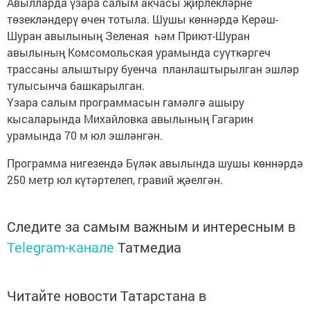
Авылларда үзара салым акчасы җирлекләрне
төзекләндерү өчен тотыла. Шушы көннәрдә Керәш-
Шуран авылының Зеленая һәм Приют-Шуран
авылының Комсомольская урамында суүткәргеч
трассаны алыштыру буенча планлаштырылган эшләр
тулысынча башкарылган.
Үзара салым программасын гамәлгә ашыру
кысаларында Михайловка авылының Гагарин
урамында 70 м юл эшләнгән.
Программа нигезендә Бүләк авылында шушы көннәрдә
250 метр юл күтәртелеп, гравий җәелгән.
Следите за самым важным и интересным в
Telegram-канале
Татмедиа
Читайте новости Татарстана в