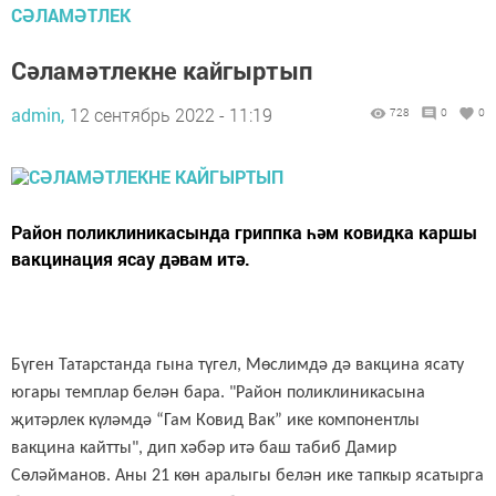
СӘЛАМӘТЛЕК
Сәламәтлекне кайгыртып
admin,
12 сентябрь 2022 - 11:19
728
0
0
Район поликлиникасында гриппка һәм ковидка каршы
вакцинация ясау дәвам итә.
Бүген Татарстанда гына түгел, Мөслимдә дә вакцина ясату
югары темплар белән бара. "Район поликлиникасына
җитәрлек күләмдә “Гам Ковид Вак” ике компонентлы
вакцина кайтты", дип хәбәр итә баш табиб Дамир
Сөләйманов. Аны 21 көн аралыгы белән ике тапкыр ясатырга