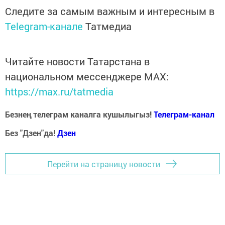
Следите за самым важным и интересным в
Telegram-канале
Татмедиа
Читайте новости Татарстана в
национальном мессенджере MАХ:
https://max.ru/tatmedia
Безнең телеграм каналга кушылыгыз!
Телеграм-канал
Без "Дзен"да!
Д
зен
Перейти на страницу новости