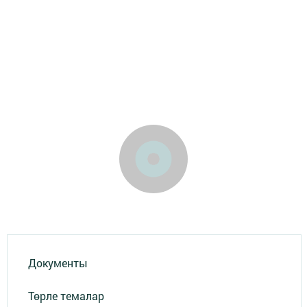
Документы
Төрле темалар