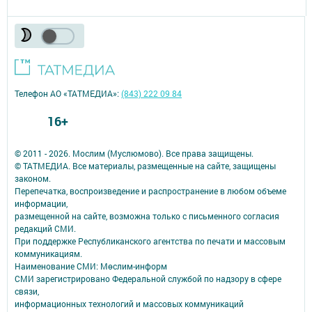
Телефон АО «ТАТМЕДИА»:
(843) 222 09 84
16+
© 2011 - 2026. Мослим (Муслюмово). Все права защищены.
© ТАТМЕДИА. Все материалы, размещенные на сайте, защищены
законом.
Перепечатка, воспроизведение и распространение в любом объеме
информации,
размещенной на сайте, возможна только с письменного согласия
редакций СМИ.
При поддержке Республиканского агентства по печати и массовым
коммуникациям.
Наименование СМИ: Мөслим-информ
СМИ зарегистрировано Федеральной службой по надзору в сфере
связи,
информационных технологий и массовых коммуникаций