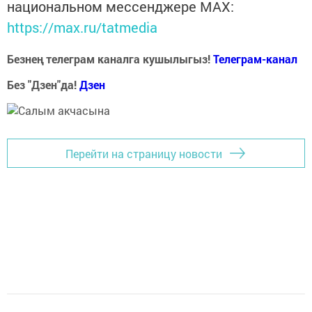
национальном мессенджере MАХ:
https://max.ru/tatmedia
Безнең телеграм каналга кушылыгыз!
Телеграм-канал
Без "Дзен"да!
Д
зен
Перейти на страницу новости