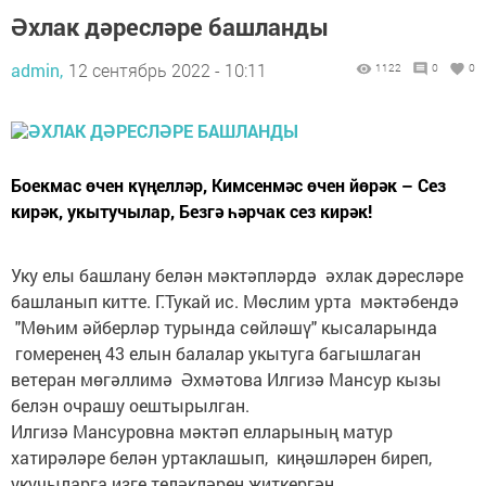
Әхлак дәресләре башланды
admin,
12 сентябрь 2022 - 10:11
1122
0
0
Боекмас өчен күңелләр, Кимсенмәс өчен йөрәк – Сез
кирәк, укытучылар, Безгә һәрчак сез кирәк!
Уку елы башлану белән мәктәпләрдә әхлак дәресләре
башланып китте. Г.Тукай ис. Мөслим урта мәктәбендә
"Мөһим әйберләр турында сөйләшү" кысаларында
гомеренең 43 елын балалар укытуга багышлаган
ветеран мөгәллимә Әхмәтова Илгизә Мансур кызы
белэн очрашу оештырылган.
Илгизә Мансуровна мәктәп елларының матур
хатирәләре белән уртаклашып, киңәшләрен биреп,
укучыларга изге теләкләрен житкергән.