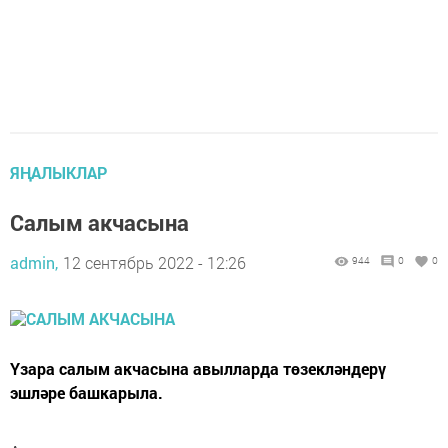
ЯҢАЛЫКЛАР
Салым акчасына
admin,
12 сентябрь 2022 - 12:26
944
0
0
Үзара салым акчасына авылларда төзекләндерү
эшләре башкарыла.