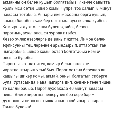
акмайны он белән кушып болгатабыз. Икенче савытта
җылымса сөткә шикәр комы, чүпрә, тоз салып, 5 минут
чамасы тотабыз. Аннары ике массаны бергә кушып,
камыр басабыз һәм бер сәгатькә суыткычка куябыз.
Камырны дүрт өлешкә бүлеп җәябез, берсен –
пирогның аскы өлешен зуррак итәбез.
Хәзер эчлек әзерләргә дә вакыт җитте. Лимон белән
әфлисунны төшләреннән арындырып, иттарткычтан
чыгарабыз, шикәр комы өстәп болгатабыз һәм өч
өлешкә бүләбез.
Пирогны, кат-кат итеп, камыр белән эчлекне
чиратлаштырып ясыйбыз. Пирог өстенә берешәр аш
кашыгы шикәр комы, акмай, онны болгатып сибәргә
була. Уртасында, һава чыгарга дип, кечкенә генә тишек
тә калдырабыз. Пирог духовкада 40 минут чамасы
пешә. Әлеге пирогны пешерүнең бер сере бар –
духовканы пирогны тыккач кына кабызырга кирәк.
Тәмле булсын!