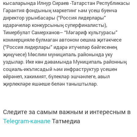
кысаларында Илнур Сираев -Татарстан Республикасы
Гарантия фондының маркетинг һәм үсеш буенча
директор урынбасары (“Россия лидерлары”
идарәчеләр конкурсының суперфиналисты),
Тимербулат Самерханов– “Мәгариф культурасы”
коммерцияле булмаган автоном оешма җитәкчесе
(“Россия лидерлары” идарә итүчеләр бәйгесенең
җиңүчесе) Мөслим муниципаль районында уку
уздылар. Ике көн дәвамында Муниципаль районның
социаль-икътисадый һәм инфраструктур үсешен
өйрәнеп, хакимият, бүлекләр эшчәнлеге, авыл
җирлекләре яшәеше белән таныштылар.
Следите за самым важным и интересным в
Telegram-канале
Татмедиа