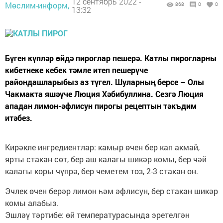
12 сентябрь 2022 -
Мөслим-информ,
868
0
0
13:32
Бүген күпләр өйдә пироглар пешерә. Катлы пирогларны
кибетнеке кебек тәмле итеп пешерүче
райондашларыбыз аз түгел. Шуларның берсе – Олы
Чакмакта яшәүче Люция Хәбибуллина. Сезгә Люция
ападан лимон-әфлисун пирогы рецептын тәкъдим
итәбез.
Кирәкле ингредиентлар: камыр өчен бер кап акмай,
ярты стакан сөт, бер аш калагы шикәр комы, бер чәй
калагы коры чүпрә, бер чеметем тоз, 2-3 стакан он.
Эчлек өчен берәр лимон һәм әфлисун, бер стакан шикәр
комы алабыз.
Эшләү тәртибе: өй температурасында эретелгән