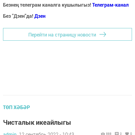
Безнең телеграм каналга кушылыгыз!
Телеграм-канал
Без "Дзен"да!
Д
зен
Перейти на страницу новости
ТӨП ХӘБӘР
Чисталык икеайлыгы
admin,
12 сентябрь 2022 - 10:43
888
0
0