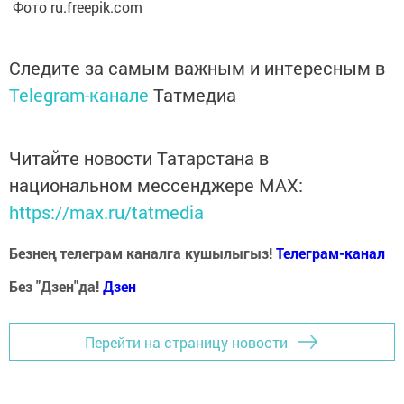
Фото ru.freepik.com
Следите за самым важным и интересным в
Telegram-канале
Татмедиа
Читайте новости Татарстана в
национальном мессенджере MАХ:
https://max.ru/tatmedia
Безнең телеграм каналга кушылыгыз!
Телеграм-канал
Без "Дзен"да!
Д
зен
Перейти на страницу новости