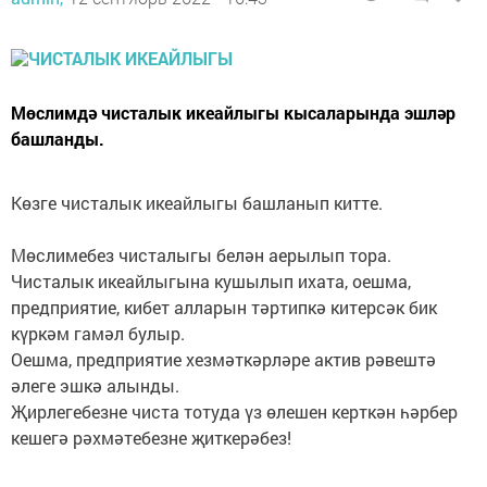
Мөслимдә чисталык икеайлыгы кысаларында эшләр
башланды.
Көзге чисталык икеайлыгы башланып китте.
Мөслимебез чисталыгы белән аерылып тора.
Чисталык икеайлыгына кушылып ихата, оешма,
предприятие, кибет алларын тәртипкә китерсәк бик
күркәм гамәл булыр.
Оешма, предприятие хезмәткәрләре актив рәвештә
әлеге эшкә алынды.
Җирлегебезне чиста тотуда үз өлешен керткән һәрбер
кешегә рәхмәтебезне җиткерәбез!