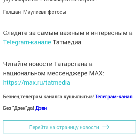
Гөлшан Мәүлиева фотосы.
Следите за самым важным и интересным в
Telegram-канале
Татмедиа
Читайте новости Татарстана в
национальном мессенджере MАХ:
https://max.ru/tatmedia
Безнең телеграм каналга кушылыгыз!
Телеграм-канал
Без "Дзен"да!
Д
зен
Перейти на страницу новости