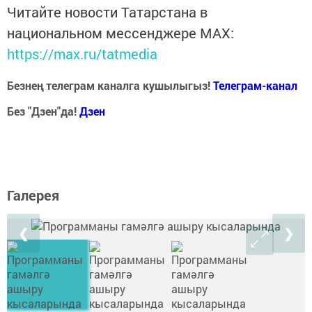
Читайте новости Татарстана в
национальном мессенджере MАХ:
https://max.ru/tatmedia
Безнең телеграм каналга кушылыгыз!
Телеграм-канал
Без "Дзен"да!
Д
зен
Галерея
❮
❯