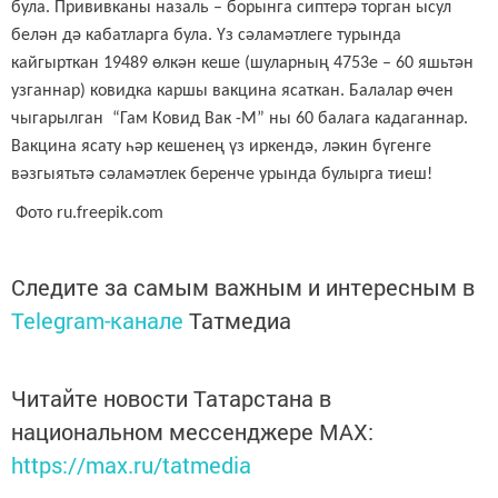
була. Прививканы назаль – борынга сиптерә торган ысул
белән дә кабатларга була. Үз сәламәтлеге турында
кайгырткан 19489 өлкән кеше (шуларның 4753е – 60 яшьтән
узганнар) ковидка каршы вакцина ясаткан. Балалар өчен
чыгарылган “Гам Ковид Вак -М” ны 60 балага кадаганнар.
Вакцина ясату һәр кешенең үз иркендә, ләкин бүгенге
вәзгыятьтә сәламәтлек беренче урында булырга тиеш!
Фото
ru.freepik.com
Следите за самым важным и интересным в
Telegram-канале
Татмедиа
Читайте новости Татарстана в
национальном мессенджере MАХ:
https://max.ru/tatmedia