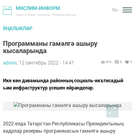
МӨСЛИМ-ИНФОРМ
16+
"Авыл утлары" газетасы - Мөслим районы
ЯҢАЛЫКЛАР
Программаны гамәлгә ашыру
кысаларында
admin,
12 сентябрь 2022 - 14:41
973
0
0
Ике көн дәвамында районның социаль-икътисадый
һәм инфраструктур үсешен өйрәнделәр.
2022 елда Татарстан Республикасы Президентының
кадрлар резервы программасын гамәлгә ашыру