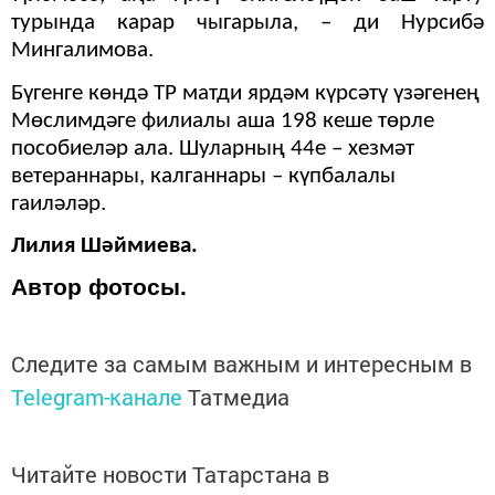
турында карар чыгарыла, – ди Нурсибә
Мингалимова.
Бүгенге көндә ТР мат­ди ярдәм күрсәтү үзәгенең
Мөслимдәге филиалы аша 198 кеше төрле
пособиеләр ала. Шуларның 44е – хезмәт
ветераннары, калганнары – күпбалалы
гаиләләр.
Лилия Шәймиева.
Автор фотосы.
Следите за самым важным и интересным в
Telegram-канале
Татмедиа
Читайте новости Татарстана в