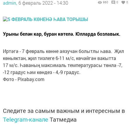
admin,
6 февраль 2022 - 14:30
960
0
0
Урыны белән кар, буран көтелә. Юлларда бозлавык.
Иртәгә - 7 февраль көнне аязучан болытлы һава. Җил
көньяктан, җил тизлеге 6-11 м/с, көчәйгән вакытта
17 м/с. Һаваның максималь температурасы төнлә -7,
-12 градус һәм көндез - 4,-9 градус.
Фото - Pixabay.com
Следите за самым важным и интересным в
Telegram-канале
Татмедиа