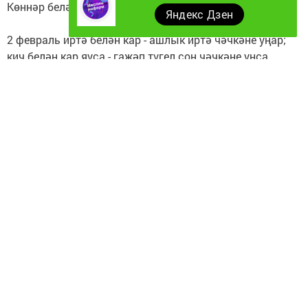
Көннәр белән бәйле халык сынамышлары:
Яндекс Дзен
2 февраль иртә белән кар - ашлык иртә чәчкәне уңар;
кич белән кар яуса - гаҗәп түгел соң чәчкәне уңса.
3 февраль салкын булса, урак вакытында бик эссе
булыр.
7 февраль көннең беренче яртысы ничек булса, киләсе
кышның беренче яртысы шулай булыр.
8 февраль йолдызлы һәм аяз төн булса, гөмбә уңышы
күп булачак.
9 февраль агачлар бәскә төренсә - тиздән җылытачак.
12 февраль ай кызарып торса, көчле җил булачак.
14 февраль күк йолдызлы булса, яз соң килер.
15 февраль көнне җепшек булса, яз иртә килер һәм
җылы булыр