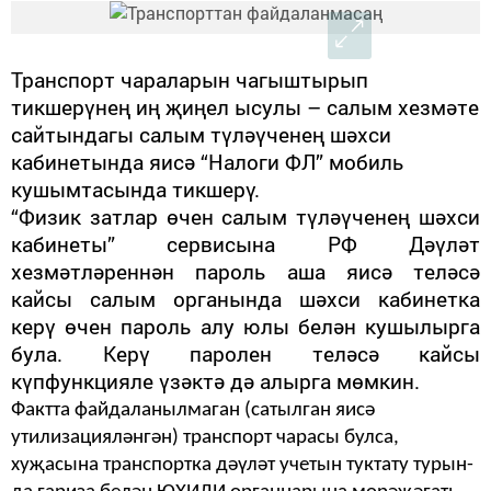
Транспорт чараларын чагышты­рып
тикшерүнең иң җиңел ысулы – салым хезмәте
сайтындагы салым түләүченең шәхси
кабинетында яисә “Налоги ФЛ” мобиль
кушымтасында тикшерү.
“Физик затлар өчен салым түләүченең шәхси
кабинеты” сервисы­на РФ Дәүләт
хезмәтләреннән пароль аша яисә теләсә
кайсы салым органын­да шәхси кабинетка
керү өчен пароль алу юлы белән кушылырга
була. Керү паролен теләсә кайсы
күпфункцияле үзәктә дә алырга мөмкин.
Фактта файдаланылмаган (сатыл­ган яисә
утилизацияләнгән) транс­порт чарасы булса,
хуҗасына транс­портка дәүләт учетын туктату турын­