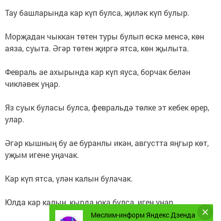
Тау башларында кар күп булса, җиләк күп булыр.
Морҗадан чыккан төтен туры булып өскә менсә, көн
аяза, суыта. Әгәр төтен җиргә ятса, көн җылыта.
Февраль ае ахырында кар күп яуса, борчак белән
чикләвек уңар.
Яз суык буласы булса, февральдә төлке эт кебек өрер,
улар.
Әгәр кышның бу ае буранлы икән, августта яңгыр көт,
уҗым игене уңачак.
Кар күп ятса, үлән калын булачак.
Юлда кар калын, кырда юка булса, иген уңар.
Мөслим-информ Яндекс Дзенда