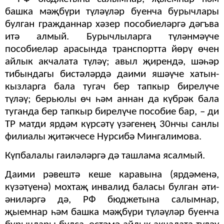
башка мәҗбүри түләүләр буенча бу­рычлары
булган гражданнар хәзер пособиеләргә дәгъва
итә алмый. Бурычлыларга түләнмәүче
пособиеләр ара­сында транспортта йөрү өчен
айлык акчалата түләү; авыл җирендә, шәһәр
тибындагы бистәләрдә даими яшәүче хатын-
кызларга бала тугач бер тапкыр бирелүче
түләү; берьюлы өч һәм аннан да күбрәк бала
туганда бер тап­кыр бирелүче пособие бар, – ди
ТР матди ярдәм күрсәтү үзәгенең 30нчы санлы
фили­алы җитәкчесе Нурсибә Мин­галимова.
Күпбалалы гаиләләргә дә ташлама ясалмый.
Даими рәвештә кеше ка­равына (ярдәменә,
күзәтүенә) мохтаҗ инвалид баласы бул­ган әти-
әниләргә дә, РФ бюд­жетына салымнар,
җыемнар һәм башка мәҗбүри түләүләр буенча