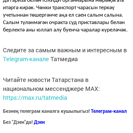
да гариза белән ЮХИДИ органнары­на мөрәҗәгать
итәргә кирәк. Чөнки транспорт чарасын теркәү
учетыннан төшергәнче аңа ел саен салым салына.
Салым түләнмәгән очракта суд при­ставлары белән
берлектә аны юллап алу буенча чаралар күреләчәк.
Следите за самым важным и интересным в
Telegram-канале
Татмедиа
Читайте новости Татарстана в
национальном мессенджере MАХ:
https://max.ru/tatmedia
Безнең телеграм каналга кушылыгыз!
Телеграм-канал
Без "Дзен"да!
Д
зен