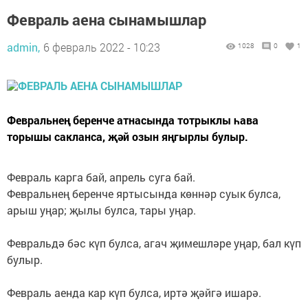
Февраль аена сынамышлар
admin,
6 февраль 2022 - 10:23
1028
0
1
Февральнең беренче атнасында тотрыклы һава
торышы сакланса, җәй озын яңгырлы булыр.
Февраль карга бай, апрель суга бай.
Февральнең беренче яртысында көннәр суык булса,
арыш уңар; җылы булса, тары уңар.
Февральдә бәс күп булса, агач җимешләре уңар, бал күп
булыр.
Февраль аенда кар күп булса, иртә җәйгә ишарә.