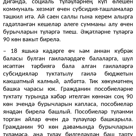
дигәндә, социаль түләүләрнең күп өлешен
коммуналь хезмәт өчен суб­сидия-ташламалар
тәшкил итә. Ай саен саллы гына ке­рем алырга
гадәтләнгән кешеләр әлеге сумманы алу өчен
бурычларын түләргә тиеш. Әҗәтләрне түләргә
90 көн вакыт бирелә.
– 18 яшькә кадәрге өч һәм аннан күбрәк
баласы булган гаиләләрдәге балаларга, шул
исәптән тәрбиягә бала ал­ган гаиләләргә
субсидияләр туктатылу гаилә бюдже­тын
какшатмый калмый, әлбәттә. Тик хөкүмәтнең
баш­ка чарасы юк. Гражданин пособиеләрне
туктату турын­да хәбәр ителгән көннән соң 90
көн эчендә бурычларын капласа, пособиеләр
янәдән бирелә башлый. Пособиеләр түләнми
торган айлар өчен дә түләүләр башкарыла.
Гражданин 90 көн дәвамында бурычларын
түләмәсә, аңа түләү билгеләүдән баш тар­ту