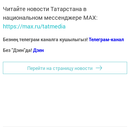
Читайте новости Татарстана в
национальном мессенджере MАХ:
https://max.ru/tatmedia
Безнең телеграм каналга кушылыгыз!
Телеграм-канал
Без "Дзен"да!
Д
зен
Перейти на страницу новости