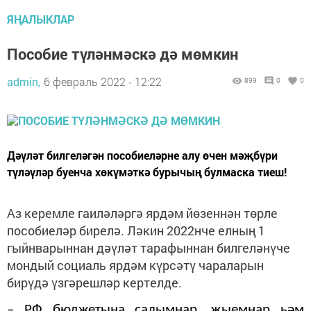
ЯҢАЛЫКЛАР
Пособие түләнмәскә дә мөмкин
admin,
6 февраль 2022 - 12:22
899
0
0
Дәүләт билгеләгән пособиеләрне алу өчен мәҗбүри
түләүләр буенча хөкүмәткә бурычың булмаска тиеш!
Аз керемле гаиләләргә ярдәм йөзеннән төрле
пособиеләр бирелә. Ләкин 2022нче елның 1
гыйнва­рыннан дәүләт тарафыннан билгеләнүче
мондый соци­аль ярдәм күрсәтү чарала­рын
бирүдә үзгәрешләр кер­телде.
– РФ бюджетына салым­нар, җыемнар һәм