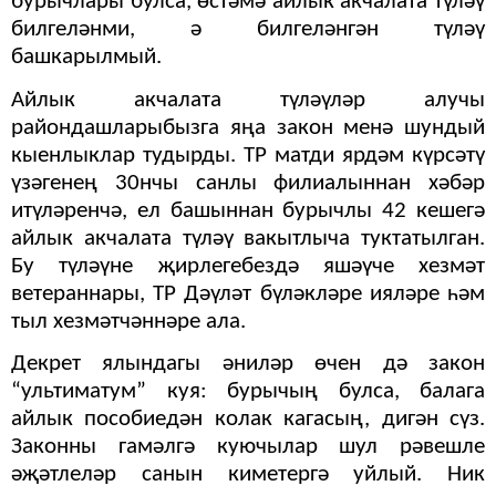
бурычлары булса, өстәмә айлык акчалата түләү
билгеләнми, ә билгеләнгән түләү
башкарылмый.
Айлык акчалата түләүләр алучы
райондашларыбызга яңа закон менә шундый
кы­енлыклар тудырды. ТР мат­ди ярдәм күрсәтү
үзәгенең 30нчы санлы филиалыннан хәбәр
итүләренчә, ел башын­нан бурычлы 42 кешегә
ай­лык акчалата түләү вакытлы­ча туктатылган.
Бу түләүне җирлегебездә яшәүче хезмәт
ветераннары, ТР Дәүләт бүләкләре ияләре һәм
тыл хезмәтчәннәре ала.
Декрет ялындагы әниләр өчен дә закон
“ультима­тум” куя: бурычың булса, ба­лага
айлык пособиедән ко­лак кагасың, дигән сүз.
За­конны гамәлгә куючылар шул рәвешле
әҗәтлеләр санын киметергә уйлый. Ник