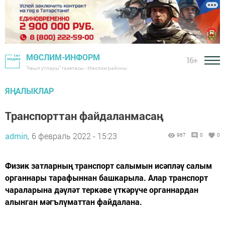
МӨСЛИМ-ИНФОРМ
16+
"Авыл утлары" газетасы - Мөслим районы
ЯҢАЛЫКЛАР
Транспорттан файдаланмасаң
admin,
6 февраль 2022 - 15:23
967
0
0
Физик затларның транспорт са­лымын исәпләү салым
органна­ры тарафыннан башкарыла. Алар транспорт
чараларына дәүләт теркәве үткәрүче органнардан
алынган мәгълүматтан файдалана.