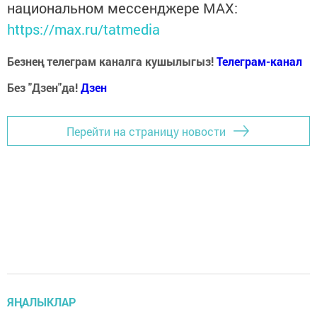
национальном мессенджере MАХ:
https://max.ru/tatmedia
Безнең телеграм каналга кушылыгыз!
Телеграм-канал
Без "Дзен"да!
Д
зен
Перейти на страницу новости
ЯҢАЛЫКЛАР