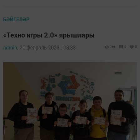
БӘЙГЕЛӘР
«Техно игры 2.0» ярышлары
admin,
20 февраль 2023 - 08:33
766
0
0