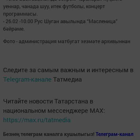
уеннар, чанада шуу, итек футболы, концерт
программасы.
- 26.02 -10.00 Рус Шуган авылында “Масленица”
бәйрәме.
Фото - администрация матбугат хезмәте архивыннан
Следите за самым важным и интересным в
Telegram-канале
Татмедиа
Читайте новости Татарстана в
национальном мессенджере MАХ:
https://max.ru/tatmedia
Безнең телеграм каналга кушылыгыз!
Телеграм-канал