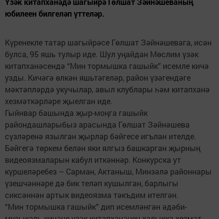
Үзәк китапханәдә шагыйрә Гөлшат Зәйнәшеваның
юбилеен билгеләп үттеләр.
Күренекле татар шагыйрәсе Гөлшат Зәйнәшевага, исән
булса, 95 яшь тулыр иде. Шул уңайдан Мөслим үзәк
китапханәсендә “Мин тормышка гашыйк” исемле кичә
узды. Кичәгә өлкән яшьтәгеләр, район үзәгендәге
мәктәпләрдә укучылар, авыл клублары һәм китапханә
хезмәткәрләре җыелган иде.
Гыйнвар башында җыр-моңга гашыйк
райондашларыбыз арасында Гөлшат Зәйнәшева
сүзләренә язылган җырлар бәйгесе игълан ителде.
Бәйгегә төркем белән яки ялгыз башкарган җырның
видеоязмаларын кабул иткәннәр. Конкурска ут
күршеләребез – Сарман, Актаныш, Минзәлә районнары
үзешчәннәре дә бик теләп кушылган, барлыгы
сиксәннән артык видеоязма тәкъдим ителгән.
“Мин тормышка гашыйк” дип исемләнгән әдәби-
музыкаль кичәне үзәк китапханәнең халыкка хезмәт