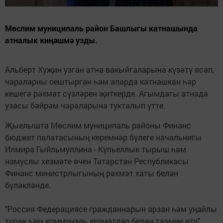
Мөслим муниципаль район Башлыгы катнашында
атналык киңәшмә узды.
Альберт Хуҗин узган атна вакыйгаларына күзәтү ясап,
чараларны оештырган һәм аларда катнашкан һәр
кешегә рәхмәт сүзләрен җиткерде. Агымдагы атнада
узасы бәйрәм чараларына тукталып үтте.
Җыелышта Мөслим муниципаль районы Финанс
бюджет палатасының керемнәр бүлеге начальнигы
Илмира Гыйльмуллина - Күпьеллык тырыш һәм
намуслы хезмәте өчен Татарстан Республикасы
Финанс министрлыгының рәхмәт хаты белән
бүләкләнде.
"Россия Федерациясе гражданнарын арзан һәм уңайлы
торак һәм коммуналь хезмәтләр белән тәэмин итү"