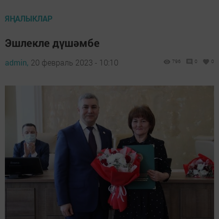
ЯҢАЛЫКЛАР
Эшлекле дүшәмбе
admin,
20 февраль 2023 - 10:10
796
0
0