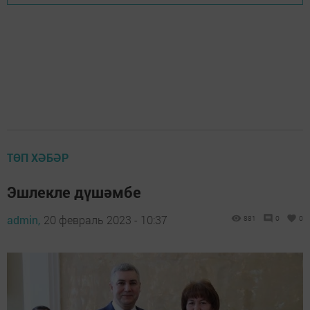
ТӨП ХӘБӘР
Эшлекле дүшәмбе
admin,
20 февраль 2023 - 10:37
881
0
0