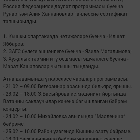
Россия Федерациясе дәүләт программасы буенча
Рунар һәм Алия Ханнановлар гаиләсенә сертификат
тапшырылды.
1. Кышкы спартакиада нәтиҗәләре буенча - Илшат
Яббаров;
2. ЗАГС бүлеге эшчәнлеге буенча - Язилә Мәгалимова;
3. Хуҗалык тәэмин итү оешмасы эшчәнлеге буенча -
Марат Кашаповлар чыгышы тыңланды.
Атна дәвамында үткәреләсе чаралар программасы.
- 21.02 – 09.00 Ветераннар арасында бильярд ярышы.
- 23.02 – 18.00 З.Басыйрова ис.мәдәният йортында
Ватанны саклаучылар көненә багышланган бәйрәм
концерты.
- 24.02 – 10.00 Михайловка авылында “Масленица”
бәйрәме.
- 25.02 – 10.00 Район үзәгендә Кышны озату бәйрәме.
- 13.00 Баек авылында бәйрәм чаралары: күңелле