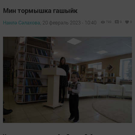
Мин тормышка гашыйк
Наилә Сәлахова,
20 февраль 2023 - 10:40
730
0
0