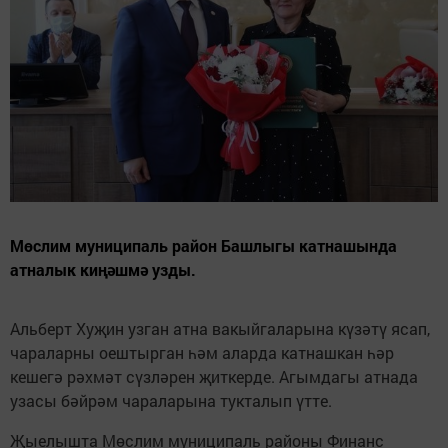
Мөслим муниципаль район Башлыгы катнашында
атналык киңәшмә узды.
Альберт Хуҗин узган атна вакыйгаларына күзәтү ясап,
чараларны оештырган һәм аларда катнашкан һәр
кешегә рәхмәт сүзләрен җиткерде. Агымдагы атнада
узасы бәйрәм чараларына тукталып үтте.
Җыелышта Мөслим муниципаль районы Финанс