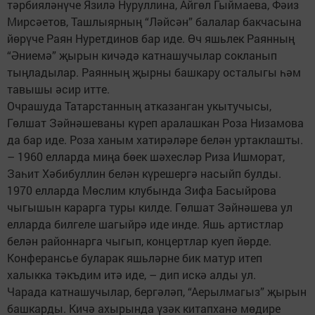
тәрбияләнүче Язилә Нуруллина, Айгөл Гыймаева, Фәиз
Мирсәетов, Ташлыярның “Ләйсән” балалар бакчасына
йөрүче Раян Нуретдинов бар иде. Өч яшьлек Раянның
“Әниемә” җырын кичәдә катнашучылар сокланып
тыңладылар. Раянның җырны башкару осталыгы һәм
тавышы әсир итте.
Очрашуда Татарстанның атказанган укытучысы,
Гөлшат Зәйнәшеваны күреп аралашкан Роза Низамова
да бар иде. Роза ханым хатирәләре белән уртаклашты.
– 1960 елларда миңа бөек шәхесләр Риза Ишморат,
Заһит Хәбибуллин белән күрешергә насыйп булды.
1970 елларда Мөслим клубында Зифа Басыйрова
чыгышын карарга туры килде. Гөлшат Зәйнәшева ул
елларда билгеле шагыйрә иде инде. Яшь артистлар
белән районнарга чыгып, концертлар куеп йөрде.
Конферансье буларак яшьләрне бик матур итеп
халыкка тәкъдим итә иде, – дип искә алды ул.
Чарада катнашучылар, бергәләп, “Аерылмагыз” җырын
башкарды. Кичә ахырында үзәк китапханә мөдире