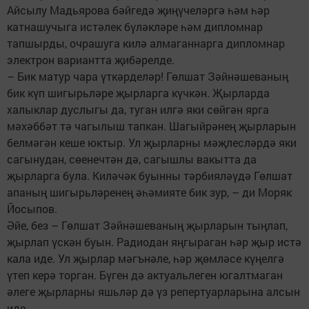
Айсылу Мадьярова бәйгедә җиңүчеләргә һәм һәр
катнашучыга истәлек бүләкләре һәм дипломнар
тапшырды, очрашуга килә алмаганнарга дипломнар
электрон вариантта җибәрелде.
– Бик матур чара үткәрделәр! Гөлшат Зәйнәшеваның
бик күп шигырьләре җырларга күчкән. Җырларда
халыклар дуслыгы да, туган илгә яки сөйгән ярга
мәхәббәт тә чагылыш тапкан. Шагыйрәнең җырларын
белмәгән кеше юктыр. Ул җырларны мәҗлесләрдә яки
сагынудан, сөенечтән дә, сагышлы вакытта да
җырларга була. Киләчәк буынны тәрбияләүдә Гөлшат
апаның шигырьләренең әһәмияте бик зур, – ди Моряк
Йосыпов.
Әйе, без – Гөлшат Зәйнәшеваның җырларын тыңлап,
җырлап үскән буын. Радиодан яңгыраган һәр җыр истә
кала иде. Ул җырлар мәгънәле, һәр җөмләсе күңелгә
үтеп керә торган. Бүген дә актуальлеген югалтмаган
әлеге җырларны яшьләр дә үз репертуарларына алсын
иде.