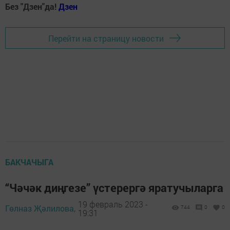
Без "Дзен"да!
Д
зен
Перейти на страницу новости
БАКЧАЧЫГА
“Чәчәк диңгезе” үстерергә яратучыларга
19 февраль 2023 -
Гөлназ Җәлилова,
744
0
0
19:31