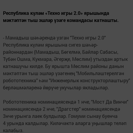
Республика күләм «Техно игры 2.0» ярышында
мәктәптән тыш эшләр үзәге командасы катнашты.
- Мамадыш шәһәрендә узган "Техно игры 2.0"
Республика күләм ярышына сигез шәһәр-
районнардан (Мамадыш, Бөгелмә, Байлар Сабасы,
Түбән Ошма, Кукмара, Әгерҗе, Мөслим) утыздан артык
катнашучы килде. Бу ярышта Мөслим районы данын
мәктәптән тыш эшләр үзәгенең "Мобильләштерелгән
робототехника" һәм "Инженерлык конструкторлаштыру"
берләшмәләренә йөрүче укучылар якладылар.
Робототехника номинациясендә 1 нче, "Мост Да Винчи"
номинациясендә 2 нче, "Драгстер" номинациясендә
3нче урынга лаек булдылар. Гомуми сынау буенча
4 урында калдылар. Киләчәктә аларга уңышлар теләп
калабыз.