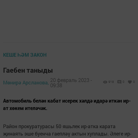
КЕШЕ ҺӘМ ЗАКОН
Гаебен таныды
20 февраль 2023 -
Мөнирә Арсланова,
918
0
0
09:38
Автомобиль белән кабат исерек хәлдә идарә иткән ир-
ат хөкем ителәчәк.
Район прокуратурасы 50 яшьлек ир-атка карата
җинаять эше буенча гаепләү актын хуплады. Әлеге ир-