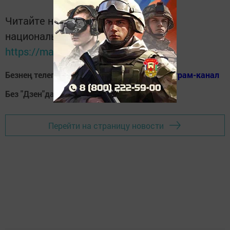
Читайте новости Татарстана в
национальном мессенджере MАХ:
https://max.ru/tatmedia
Безнең телеграм каналга кушылыгыз!
Телеграм-канал
Без "Дзен"да!
Д
зен
Перейти на страницу новости