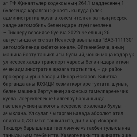
ат РФ Җинаятьләр кодексының 264.1 маддәсенең 1
бүлегендә каралган җинаять кылуда (элек
административ җәзага хөкем ителгән затның исерек
хәлдә автомобиль белән идарә итүе) гаепләнә.
– Тикшерү версиясе буенча 2022нче елның 26
августында әлеге зат Исәнсеф авылында “ВАЗ-111130”
автомобилендә кибеткә юнәлә. Әйткәнебезчә, аның
машина йөртү таныклыгы булмый, чөнки моңа кадәр үк
ул исерек хәлдә транспорт чарасы белән идарә иткән
өчен административ җәзага тартылган, – ди район
прокуроры урынбасары Линар Әскаров. Кибеткә
барганда аны ЮХИДИ хезмәткәрләре туктата, шуның
белән машина йөртүченең законсыз гамәлләренә чик
куела. Исереклелекне билгеләү барышында
гаепләнүченең алкоголь исереклеге хәлендә булуы
ачыклана. Ул сулап чыгарган һавада абсолют этил
спирты 0,731 мг/л тәшкил итә, ди Линар Әскаров.
Тикшерү барышында гаепләнүче үз гаебен тулысынча
таныды һәм тәүбә итте. Хәзерге вакытта җинаять эше