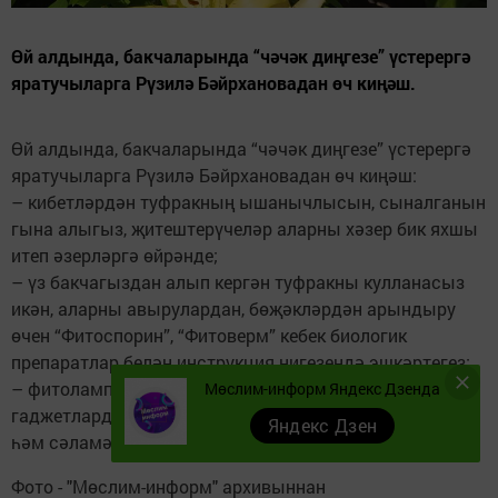
Өй алдында, бакчаларында “чәчәк диңгезе” үстерергә
яратучыларга Рүзилә Бәйрхановадан өч киңәш.
Өй алдында, бакчаларында “чәчәк диңгезе” үстерергә
яратучыларга Рүзилә Бәйрхановадан өч киңәш:
– кибетләрдән туфракның ышанычлысын, сыналганын
гына алыгыз, җитештерүчеләр аларны хәзер бик яхшы
итеп әзерләргә өйрәнде;
– үз бакчагыздан алып кергән туфракны кулланасыз
икән, аларны авырулардан, бөҗәкләрдән арындыру
өчен “Фитоспорин”, “Фитоверм” кебек биологик
препаратлар белән инструкция нигезендә эшкәртегез;
– фитолампа, мини-парник кебек заманча
Мөслим-информ Яндекс Дзенда
гаджетлардан файдана аласыз, алар үсентеләрнең тиз
Яндекс Дзен
һәм сәламәт булып үсүенә ярдәм итә.
Фото - "Мөслим-информ" архивыннан