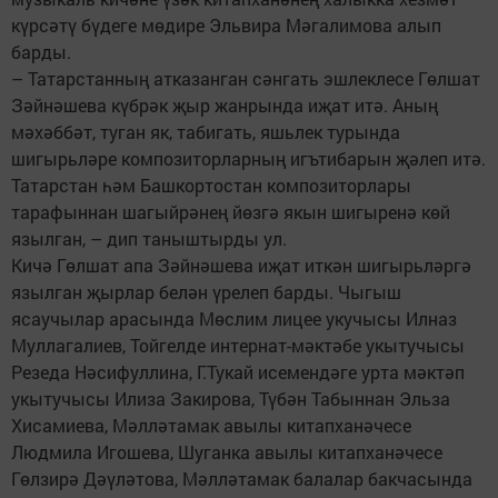
күрсәтү бүдеге мөдире Эльвира Мәгалимова алып
барды.
– Татарстанның атказанган сәнгать эшлеклесе Гөлшат
Зәйнәшева күбрәк җыр жанрында иҗат итә. Аның
мәхәббәт, туган як, табигать, яшьлек турында
шигырьләре композиторларның игътибарын җәлеп итә.
Татарстан һәм Башкортостан композиторлары
тарафыннан шагыйрәнең йөзгә якын шигыренә көй
язылган, – дип таныштырды ул.
Кичә Гөлшат апа Зәйнәшева иҗат иткән шигырьләргә
язылган җырлар белән үрелеп барды. Чыгыш
ясаучылар арасында Мөслим лицее укучысы Илназ
Муллагалиев, Тойгелде интернат-мәктәбе укытучысы
Резеда Нәсифуллина, Г.Тукай исемендәге урта мәктәп
укытучысы Илиза Закирова, Түбән Табыннан Эльза
Хисамиева, Мәлләтамак авылы китапханәчесе
Людмила Игошева, Шуганка авылы китапханәчесе
Гөлзирә Дәүләтова, Мәлләтамак балалар бакчасында