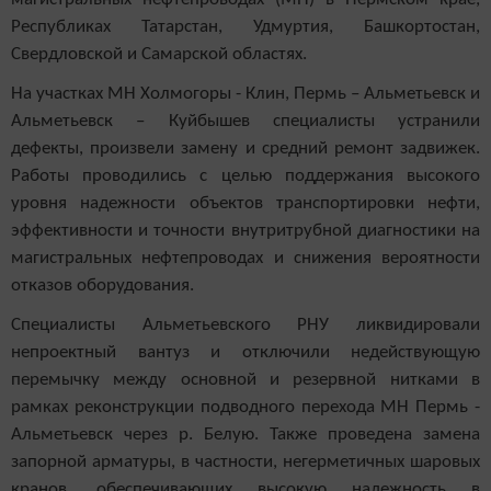
Республиках Татарстан, Удмуртия, Башкортостан,
Свердловской и Самарской областях.
На участках МН Холмогоры - Клин, Пермь – Альметьевск и
Альметьевск – Куйбышев специалисты устранили
дефекты, произвели замену и средний ремонт задвижек.
Работы проводились с целью поддержания высокого
уровня надежности объектов транспортировки нефти,
эффективности и точности внутритрубной диагностики на
магистральных нефтепроводах и снижения вероятности
отказов оборудования.
Специалисты Альметьевского РНУ ликвидировали
непроектный вантуз и отключили недействующую
перемычку между основной и резервной нитками в
рамках реконструкции подводного перехода МН Пермь -
Альметьевск через р. Белую. Также проведена замена
запорной арматуры, в частности, негерметичных шаровых
кранов, обеспечивающих высокую надежность в