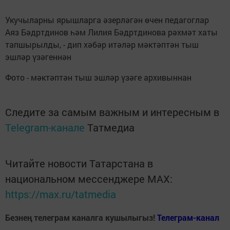
Укучыларны ярышларга әзерләгән өчен педагоглар
Аяз Бәдртдинов һәм Лилия Бәдртдинова рәхмәт хаты
тапшырылды, - дип хәбәр итәләр мәктәптән тыш
эшләр үзәгеннән
Фото - мәктәптән тыш эшләр үзәге архивыннан
Следите за самым важным и интересным в
Telegram-канале
Татмедиа
Читайте новости Татарстана в
национальном мессенджере MАХ:
https://max.ru/tatmedia
Безнең телеграм каналга кушылыгыз!
Телеграм-канал