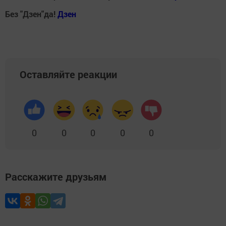
Без "Дзен"да!
Д
зен
Оставляйте реакции
0
0
0
0
0
Расскажите друзьям