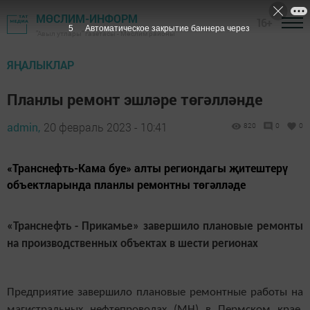
МӨСЛИМ-ИНФОРМ
16+
4
Автоматическое закрытие баннера через
"Авыл утлары" газетасы - Мөслим районы
ЯҢАЛЫКЛАР
Планлы ремонт эшләре төгәлләнде
admin,
20 февраль 2023 - 10:41
820
0
0
«Транснефть-Кама буе» алты региондагы җитештерү
объектларында планлы ремонтны төгәлләде
«Транснефть - Прикамье» завершило плановые ремонты
на производственных объектах в шести регионах
Предприятие завершило плановые ремонтные работы на
магистральных нефтепроводах (МН) в Пермском крае,