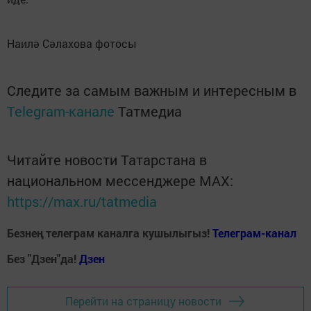
Наилә Сәлахова фотосы
Следите за самым важным и интересным в
Telegram-канале
Татмедиа
Читайте новости Татарстана в
национальном мессенджере MАХ:
https://max.ru/tatmedia
Безнең телеграм каналга кушылыгыз!
Телеграм-канал
Без "Дзен"да!
Д
зен
Перейти на страницу новости