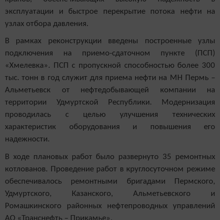
эксплуатации и быстрое перекрытие потока нефти на
узлах отбора давления.
В рамках реконструкции введены построенные узлы
подключения на приемо-сдаточном пункте (ПСП)
«Хмелевка». ПСП с пропускной способностью более 300
тыс. тонн в год служит для приема нефти на МН Пермь –
Альметьевск от нефтедобывающей компании на
территории Удмуртской Республики. Модернизация
проводилась с целью улучшения технических
характеристик оборудования и повышения его
надежности.
В ходе плановых работ было развернуто 35 ремонтных
котлованов. Проведение работ в круглосуточном режиме
обеспечивалось ремонтными бригадами Пермского,
Удмуртского, Казанского, Альметьевского и
Ромашкинского районных нефтепроводных управлений
АО «Транснефть – Прикамье».