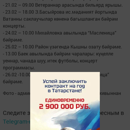
- 21.02 – 09.00 Ветераннар арасында бильярд ярышы.
- 23.02 – 18.00 З.Басыйрова ис.мәдәният йортында
Ватанны саклаучылар көненә багышланган бәйрәм
концерты.
- 24.02 – 10.00 Михайловка авылында “Масленица”
бәйрәме.
- 25.02 – 10.00 Район үзәгендә Кышны озату бәйрәме.
- 13.00 Баек авылында бәйрәм чаралары: күңелле
уеннар, чанада шуу, итек футболы, концерт
программасы.
- 26.02 -10.00 Рус Шуган авылында “Масленица”
бәйрәме.
Фото - администрация матбугат хезмәте архивыннан
Следите за самым важным и интересным в
Telegram-канале
Татмедиа