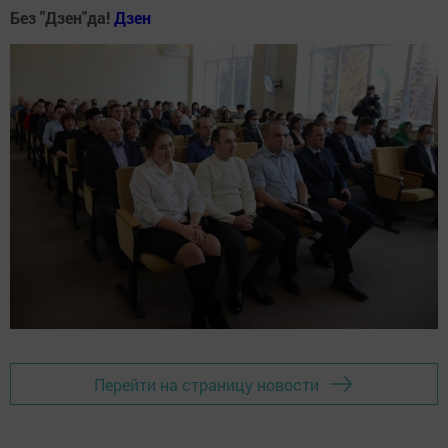
Без "Дзен"да!
Д
зен
Перейти на страницу новости