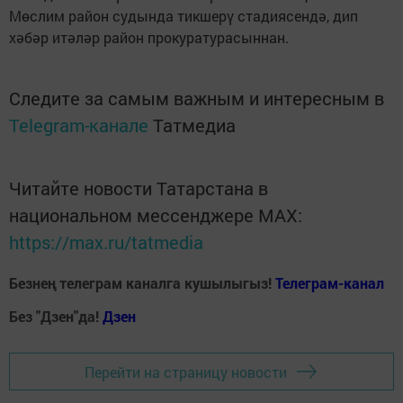
Мөслим район судында тикшерү стадиясендә, дип
хәбәр итәләр район прокуратурасыннан.
Следите за самым важным и интересным в
Telegram-канале
Татмедиа
Читайте новости Татарстана в
национальном мессенджере MАХ:
https://max.ru/tatmedia
Безнең телеграм каналга кушылыгыз!
Телеграм-канал
Без "Дзен"да!
Д
зен
Перейти на страницу новости