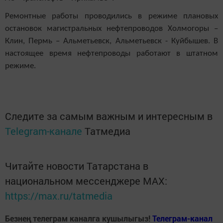
Ремонтные работы проводились в режиме плановых
остановок магистральных нефтепроводов Холмогоры –
Клин, Пермь – Альметьевск, Альметьевск - Куйбышев. В
настоящее время нефтепроводы работают в штатном
режиме.
Следите за самым важным и интересным в
Telegram-канале
Татмедиа
Читайте новости Татарстана в
национальном мессенджере MАХ:
https://max.ru/tatmedia
Безнең телеграм каналга кушылыгыз!
Телеграм-канал