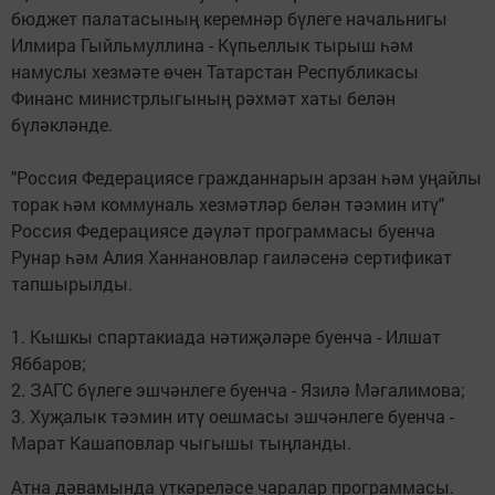
бюджет палатасының керемнәр бүлеге начальнигы
Илмира Гыйльмуллина - Күпьеллык тырыш һәм
намуслы хезмәте өчен Татарстан Республикасы
Финанс министрлыгының рәхмәт хаты белән
бүләкләнде.
"Россия Федерациясе гражданнарын арзан һәм уңайлы
торак һәм коммуналь хезмәтләр белән тәэмин итү"
Россия Федерациясе дәүләт программасы буенча
Рунар һәм Алия Ханнановлар гаиләсенә сертификат
тапшырылды.
1. Кышкы спартакиада нәтиҗәләре буенча - Илшат
Яббаров;
2. ЗАГС бүлеге эшчәнлеге буенча - Язилә Мәгалимова;
3. Хуҗалык тәэмин итү оешмасы эшчәнлеге буенча -
Марат Кашаповлар чыгышы тыңланды.
Атна дәвамында үткәреләсе чаралар программасы.