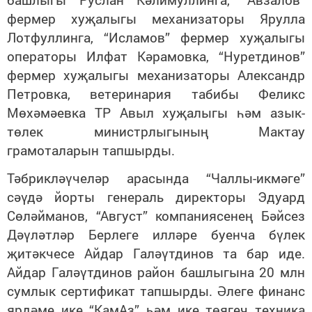
фермер хуҗалыгы механизаторы Ярулла
Лотфуллинга, “Исламов” фермер хуҗалыгы
операторы Илфат Кәрамовка, “Нуретдинов”
фермер хуҗалыгы механизаторы Александр
Петровка, ветеринария табибы Феликс
Мөхәмәевка ТР Авыл хуҗалыгы һәм азык-
төлек министрлыгының Мактау
грамоталарын тапшырды.
Тәбрикләүчеләр арасында “Чаллы-икмәге”
сәүдә йорты генераль директоры Эдуард
Сөләйманов, “Август” компаниясенең Бәйсез
Дәүләтләр Берлеге илләре буенча бүлек
җитәкчесе Айдар Галәүтдинов та бар иде.
Айдар Галәүтдинов район башлыгына 20 млн
сумлык сертификат тапшырды. Әлеге финанс
ярдәме ике “КамАз” һәм ике төягеч техника