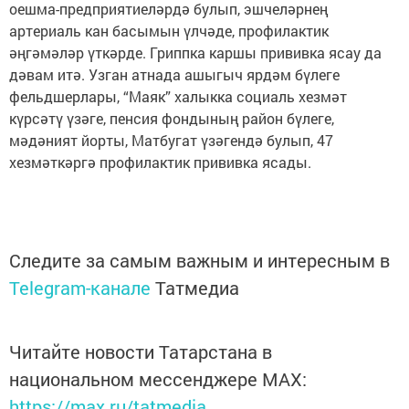
оешма-предприятиеләрдә булып, эшчеләрнең
артериаль кан басымын үлчәде, профилактик
әңгәмәләр үткәрде. Гриппка каршы прививка ясау да
дәвам итә. Узган атнада ашыгыч ярдәм бүлеге
фельдшерлары, “Маяк” халыкка социаль хезмәт
күрсәтү үзәге, пенсия фондының район бүлеге,
мәдәният йорты, Матбугат үзәгендә булып, 47
хезмәткәргә профилактик прививка ясады.
Следите за самым важным и интересным в
Telegram-канале
Татмедиа
Читайте новости Татарстана в
национальном мессенджере MАХ:
https://max.ru/tatmedia