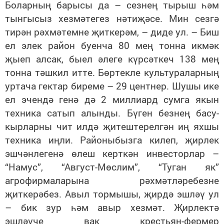
Боларның барысы да – сезнең тырыш һәм
тынгысыз хезмәтегез нәтиҗәсе. Мин сезгә
тирән рәхмәтемне җиткерәм, – диде ул. – Биш
ел элек район буенча 80 мең тонна икмәк
җыеп алсак, быел әлеге күрсәткеч 138 мең
тонна тәшкил итте. Бөртекле культураларның
уртача гектар биреме – 29 центнер. Шушы ике
ел эчендә генә дә 2 миллиард сумга якын
техника сатып алынды. Бүген безнең басу-
кырларны чит илдә җитештерелгән иң яхшы
техника иңли. Районыбызга килеп, җирлек
эшчәнлегенә өлеш керткән инвесторлар –
“Намус”, “Август-Мөслим”, “Туган як”
агрофирмаларына рәхмәтләребезне
җиткерәбез. Авыл тормышы, җирдә эшләү ул
– бик зур һәм авыр хезмәт. Җирлектә
эшләүче вак крестьян-фермер