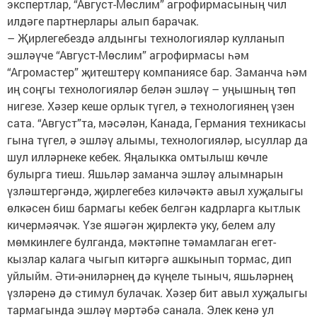
экспертлар, “Август-Мөслим” агрофирмасының чил
илдәге партнерлары алып барачак.
– Җирлегебездә алдынгы технологияләр кулланып
эшләүче “Август-Мөслим” агрофирмасы һәм
“Агромастер” җитештерү компаниясе бар. Заманча һәм
иң соңгы технологияләр белән эшләү – уңышның төп
нигезе. Хәзер кеше орлык түгел, ә технологиянең үзен
сата. “Август”та, мәсәлән, Канада, Германия техникасы
гына түгел, ә эшләү алымы, технологияләр, ысуллар да
шул илләрнеке кебек. Яңалыкка омтылыш көчле
булырга тиеш. Яшьләр заманча эшләү алымнарын
үзләштергәндә, җирлегебез киләчәктә авыл хуҗалыгы
өлкәсен биш бармагы кебек белгән кадрларга кытлык
кичермәячәк. Үзе яшәгән җирлектә уку, белем алу
мөмкинлеге булганда, мәктәпне тәмамлаган егет-
кызлар калага чыгып китәргә ашкынып тормас, дип
уйлыйм. Әти-әниләрнең дә күңеле тыныч, яшьләрнең
үзләренә дә стимул булачак. Хәзер бит авыл хуҗалыгы
тармагында эшләү мәртәбә санала. Элек кенә ул