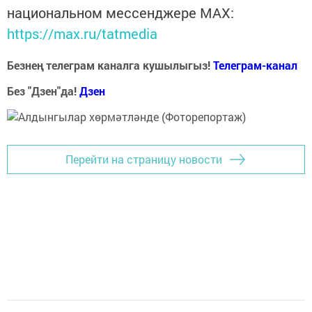
национальном мессенджере MАХ:
https://max.ru/tatmedia
Безнең телеграм каналга кушылыгыз!
Телеграм-канал
Без "Дзен"да!
Д
зен
Перейти на страницу новости