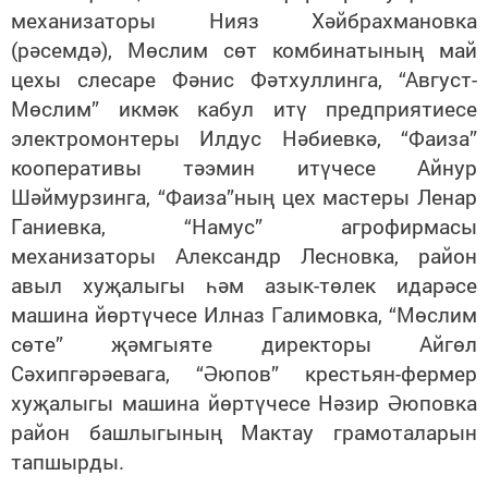
механизаторы Нияз Хәйбрахмановка
(рәсемдә), Мөслим сөт комбинатының май
цехы слесаре Фәнис Фәтхуллинга, “Август-
Мөслим” икмәк кабул итү предприятиесе
электромонтеры Илдус Нәбиевкә, “Фаиза”
кооперативы тәэмин итүчесе Айнур
Шәймурзинга, “Фаиза”ның цех мастеры Ленар
Ганиевка, “Намус” агрофирмасы
механизаторы Александр Лесновка, район
авыл хуҗалыгы һәм азык-төлек идарәсе
машина йөртүчесе Илназ Галимовка, “Мөслим
сөте” җәмгыяте директоры Айгөл
Сәхипгәрәевага, “Әюпов” крестьян-фермер
хуҗалыгы машина йөртүчесе Нәзир Әюповка
район башлыгының Мактау грамоталарын
тапшырды.