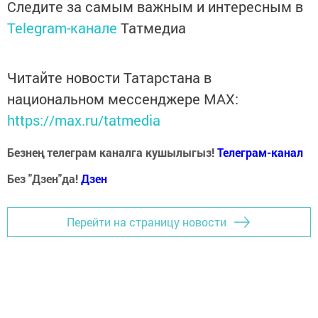
Следите за самым важным и интересным в
Telegram-канале
Татмедиа
Читайте новости Татарстана в
национальном мессенджере MАХ:
https://max.ru/tatmedia
Безнең телеграм каналга кушылыгыз!
Телеграм-канал
Без "Дзен"да!
Д
зен
Перейти на страницу новости