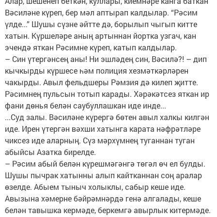
Алар, шешенеп беткән, куллары, киемнәре канга баткан
Вәсиләне күреп, бер мәл аптырап калдылар. “Рәсим
үлде...” Шушы сүзне әйтте дә, борылып чыгып китте
хатын. Күршеләре аның артыннан йортка узгач, кан
эчендә яткан Рәсимне күреп, катып калдылар.
– Син үтергәнсең аны! Ни эшләдең син, Вәсилә?! – дип
кычкырды күршесе һәм полиция хезмәткәрләрен
чакырды. Авыл фельдшеры Рәмзия дә килеп җитте.
Рәсимнең пульсын тотып карады. Хәрәкәтсез яткан ир
фани дөнья белән саубуллашкан иде инде...
...Суд залы. Вәсиләне күрергә бөтен авыл халкы килгән
иде. Ирен үтергән вәхши хатынга карата нәфрәтләре
чиксез иде аларның. Сүз мәрхүмнең туганнан туган
абыйсы Азатка бирелде.
– Рәсим абый белән күрешмәгәнгә төгәл өч ел булды.
Шушы пычрак хатынны алып кайтканнан соң аралар
өзелде. Абыем тыныч холыклы, сабыр кеше иде.
Авызына хәмерне бәйрәмнәрдә генә алгалады, кеше
белән тавышка кермәде, беркемгә авырлык китермәде.