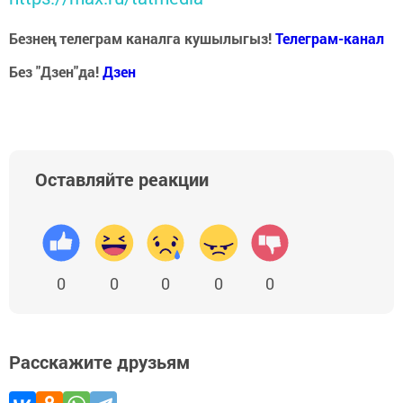
Безнең телеграм каналга кушылыгыз!
Телеграм-канал
Без "Дзен"да!
Д
зен
Оставляйте реакции
0
0
0
0
0
Расскажите друзьям