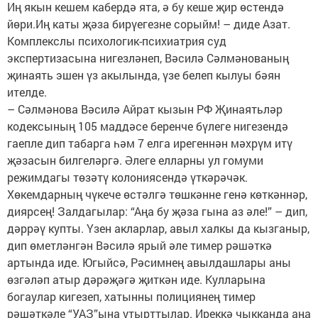
Иң якын кешем кабердә ята, ә бу кеше җир өстендә
йөри.Иң каты җәза бирүегезне сорыйм! – диде Азат.
Комплекслы психологик-психиатрия суд
экспертизасына нигезләнеп, Вәсилә Сәлмәнованың
җинаять эшен үз акылында, үзе белеп кылуы бәян
ителде.
– Сәлмәнова Вәсилә Айрат кызын РФ Җинаятьләр
кодексының 105 маддәсе беренче бүлеге нигезендә
гаепле дип табарга һәм 7 елга ирегеннән мәхрүм итү
җәзасын билгеләргә. Әлеге елларны ул гомуми
режимдагы төзәтү колониясендә үткәрәчәк.
Хөкемдарның чүкече өстәлгә төшкәнне генә көткәннәр,
диярсең! Залдагылар: “Аңа бу җәза гына аз әле!” – дип,
дәррәү купты. Үзен акларлар, авыл халкы да кызганыр,
дип өметләнгән Вәсилә ярый әле тимер рәшәткә
артында иде. Югыйсә, Рәсимнең авылдашлары аны
өзгәләп атыр дәрәҗәгә җиткән иде. Кулларына
богаулар кигезеп, хатынны полициянең тимер
рәшәткәле “УАЗ”ына утырттылар. Иреккә чыкканда аңа