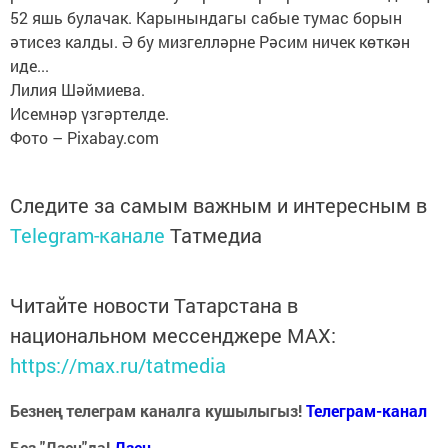
52 яшь булачак. Карынындагы сабые тумас борын
әтисез калды. Ә бу мизгелләрне Рәсим ничек көткән
иде...
Лилия Шәймиева.
Исемнәр үзгәртелде.
Фото – Pixabay.com
Следите за самым важным и интересным в
Telegram-канале
Татмедиа
Читайте новости Татарстана в
национальном мессенджере MАХ:
https://max.ru/tatmedia
Безнең телеграм каналга кушылыгыз!
Телеграм-канал
Без "Дзен"да!
Д
зен