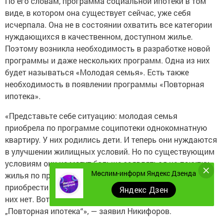
По его словам, программа социальной ипотеки в том
виде, в котором она существует сейчас, уже себя
исчерпала. Она не в состоянии охватить все категории
нуждающихся в качественном, доступном жилье.
Поэтому возникла необходимость в разработке новой
программы и даже нескольких программ. Одна из них
будет называться «Молодая семья». Есть также
необходимость в появлении программы «Повторная
ипотека».
«Представьте себе ситуацию: молодая семья
приобрела по программе соципотеки однокомнатную
квартиру. У них родились дети. И теперь они нуждаются
в улучшении жилищных условий. Но по существующим
условиям они не могут больше заявляться на покупку
Мөслим-информ Яндекс Дзенда
жилья по программе социальной ипотеки, а средств
приобрести квартиру по коммерческим расценкам у
Яндекс Дзен
них нет. Вот для таких граждан и будет предназначена
„Повторная ипотека“», — заявил Никифоров.