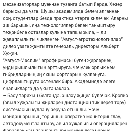
механизаторлар муеннан тузанга батып йөрде. Хәзер
барысы да үзгә. Шушы академиядә белем алганнан
соң, студентлар бездә практика үтәргә киләчәк. Аларны
эш барышы, яңа технологияләр белән таныштыру
тәҗрибәле остазлар кулына тапшырыла, – ди
җаваплылыгы чикләнгән “Август-агротехнологияләр”
дилер үзәге җәмгыяте генераль директоры Альберт
Хуҗин.
“Август-Мөслим” агрофирмасы бүген җирләрнең
уңдырышлылыгын арттыруга, чәчүлек орлык һәм
гибридларның иң яхшы сортларын куллануга,
цифрлаштыруга өстенлек бирә. Академиядә әлеге
яңалыкларга да укытачаклар.
– Басу тарихын белгәндә, эшләү җиңел булачак. Кропио
(авыл хуҗалыгы җирләрен дистанцион тикшереп тору)
системасын куллану аеруча отышлы. Чәчү
мәйданнарының торышын оператив мониторинглау,
автодокументлаштыру, авыл хуҗалыгы операцияләрен
фаразлау һәм планлаштыру мөмкинлеге бирүче