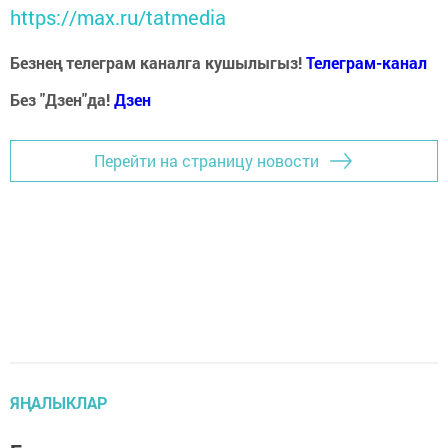
https://max.ru/tatmedia
Безнең телеграм каналга кушылыгыз!
Телеграм-канал
Без "Дзен"да!
Д
зен
Перейти на страницу новости
ЯҢАЛЫКЛАР