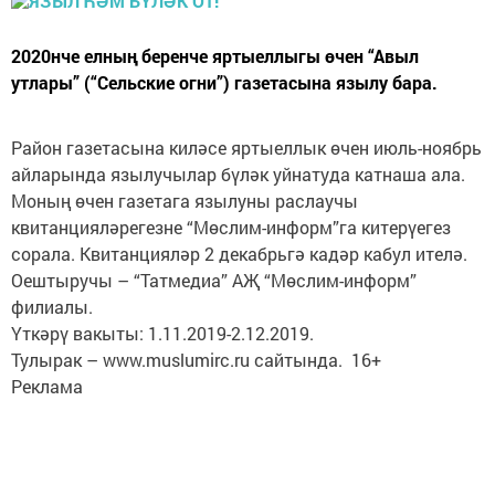
2020нче елның беренче яртыеллыгы өчен “Авыл
утлары” (“Сельские огни”) газетасына язылу бара.
Район газетасына киләсе яртыеллык өчен июль-ноябрь
айларында язылучылар бүләк уйнатуда катнаша ала.
Моның өчен газетага язылуны раслаучы
квитанцияләрегезне “Мөслим-информ”га китерүегез
сорала. Квитанцияләр 2 декабрьгә кадәр кабул ителә.
Оештыручы – “Татмедиа” АҖ “Мөслим-информ”
филиалы.
Үткәрү вакыты: 1.11.2019-2.12.2019.
Тулырак – www.muslumirc.ru сайтында. 16+
Реклама