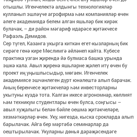
отышлы. Игенчелектә алдынгы технологияләр
кулланып эшләүче агрофирма һәм компанияләр өчен
әлеге академиядә белем алган яшьләр бик кирәк
булачак, – ди район мәгариф идарәсе җитәкчесе
Рафаэль Демидов.
Сер түгел, Казанга укырга киткән егет-кызларның бик
сирәге генә кире Мөслимгә әйләнеп кайта. Күбесе
практика узган җирендә йә булмаса башка урында
эшкә кала. Авыл җиренә яшьләрне җәлеп итү өчен бу
проект иң уңышлысыдыр, мөгаен. Игенчелек
академиясе эшчәнлеген дүрт юнәлештә алып барачак.
Аның беренчесе җитәкчеләр һәм инвесторларны
укытуны күздә тота. Калган икесе агрономнар, көллият
һәм техникум студентлары өчен булса, соңгысы –
авыл хуҗалыгы белән бәйле оешма җитәкчеләре,
хезмәткәрләр өчен. Уку, нигездә, кыска срокларда алып
барылачак. Айга бер мәртәбә семинарлар да
оештырылачак. Укуларны дөнья дәрәҗәсендәге