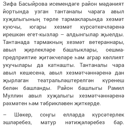
Зифа Басыйрова исемендәге район мәдәният
йортында узган тантаналы чарага авыл
хуҗалыгының төрле тармакларында хезмәт
куючы, югары хезмәт күрсәткечләренә
ирешкән егет-кызлар – алдынгылар җыелды.
Тантанада тармакның хезмәт ветераннары,
авыл җирлекләре башлыклары, оешма-
предприятие җитәкчеләре һәм аграр көллият
укучылары да катнашты. Тантаналы чара
авыл кешесенә, авыл хезмәтчәннәренә дан
җырлаган театральләштерелгән күренеш
белән башланды. Район башлыгы Рамил
Муллин авыл хуҗалыгы хезмәтчәннәренә
рәхмәтен һәм тәбрикләвен җиткерде.
– Шөкер, соңгы елларда күрсәтерлек
эшләребез, матур нәтиҗәләребез бар.