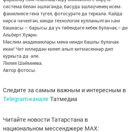
система белән эшләгәндә, басуда эшләүченең исем-
фамилиясе генә түгел, фотосурәте дә теркәлә. Кайда
нәрсә чәчелгән, нинди технология кулланылган һәм
башкасы – барысы да уч төбендәге кебек булачак,– ди
Альберт Хуҗин.
Мөслим академиклары менә нинди башлы булачак
икән! Чит илләрдән килеп алып китмәсеннәр дип
куркыта да әле.
Лилия Шәймиева.
Автор фотосы.
Следите за самым важным и интересным в
Telegram-канале
Татмедиа
Читайте новости Татарстана в
национальном мессенджере MАХ: