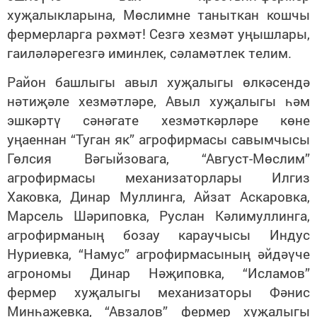
хуҗалыкларына, Мөслимне таныткан кошчы
фермерларга рәхмәт! Сезгә хезмәт уңышлары,
гаиләләрегезгә иминлек, сәламәтлек телим.
Район башлыгы авыл хуҗалыгы өлкәсендә
нәтиҗәле хезмәтләре, Авыл хуҗалыгы һәм
эшкәртү сәнәгате хезмәткәрләре көне
уңаеннан “Туган як” агрофирмасы савымчысы
Гөлсия Вәгыйзовага, “Август-Мөслим”
агрофирмасы механизаторлары Илгиз
Хаковка, Динар Муллинга, Айзат Аскаровка,
Марсель Шәриповка, Руслан Кәлимуллинга,
агрофирманың бозау караучысы Индус
Нуриевка, “Намус” агрофирмасының әйдәүче
агрономы Динар Нәҗиповка, “Исламов”
фермер хуҗалыгы механизаторы Фәнис
Минһаҗевка, “Авзалов” фермер хуҗалыгы