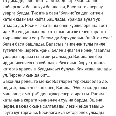
та димәде, “әйе” дип тә әйтмәде. Ире мәсьәләне
кабыргасы белән куя башлагач, Вәсилә тикшеренү
узарга булды. Тик атна саен “бүлнис”кә дип киткән
хатын кызмача кайта башлады. Урамда аунап ук
ятмаса да, Рәсимгә хатыны өчен күршеләреннән оят
иде. Өч ел дәвамында хатынын игә китереп карарга
тырышканнан соң, Рәсим дә борчуларын “шайтан суы”
белән баса башлады. Баласыз гаиләнең тулы гаилә
түгеллеген йөрәге, җаны белән аңлаган ирнең газаплы
уйларын аракы гына җиңә алмады.Вәсиләнең бер
ирдән икенчесенә күбәләк кебек очып йөрүен, дөнья
көтәргә яраксыз, булдыксыз булуын бик яхшы аңлады
ул. Терсәк якын да бит...
Законлы рәвештә мөнәсәбәтләрен теркәмәсәләр дә,
өйдә җәнҗал чыккан саен, Вәсилә: “Өйсез калдырам
мин сине, смотри!” дип җикеренергә яратты. Рәсим
хатынына карата көннән-көн суына барды. Эшенә
йөрде, вак-вак кына салгалады, ләкин өйдә тавыш-
гауга куптарганы, Вәсиләгә кул күтәргәне булмады.