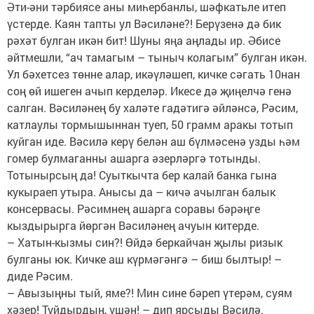
Әти-әни тәрбиясе аны миһербанлы, шәфкатьле итеп
үстерде. Каян тапты ул Вәсиләне?! Берүзенә дә бик
рәхәт булган икән бит! Шуны яңа аңлады ир. Әбисе
әйтмешли, “ач тамагым – тыныч колагым” булган икән.
Ул бәхетсез төнне алар, икәүләшеп, кичке сәгать 10нан
соң өй ишеген ачып керделәр. Икесе дә җиңелчә генә
салган. Вәсиләнең бу халәте гадәтигә әйләнсә, Рәсим,
катлаулы тормышыннан туеп, 50 грамм аракы тотып
куйган иде. Вәсилә керү белән аш бүлмәсенә узды һәм
гомер булмаганны ашарга әзерләргә тотынды.
Тотынырсың да! Суыткычта бер калай банка гына
кукыраеп утыра. Анысы да – кичә ачылган балык
консервасы. Рәсимнең ашарга соравы бәрәңге
кыздырырга йөргән Вәсиләнең ачуын китерде.
– Хатын-кызмы син?! Өйдә беркайчан җылы ризык
булганы юк. Кичке аш күрмәгәнгә – биш былтыр! –
диде Рәсим.
– Авызыңны тый, яме?! Мин сине бәреп үтерәм, суям
хәзер! Туйдырдың, үшән! – дип ярсыды Вәсилә.