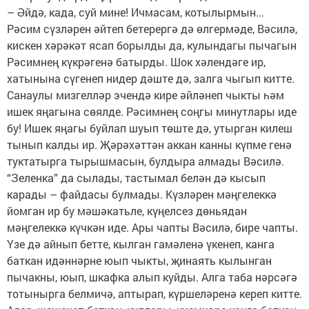
– Әйдә, када, суй мине! Ичмасам, котылырмын...
Рәсим сүзләрен әйтеп бетерергә дә өлгермәде, Вәсилә,
кискен хәрәкәт ясап борылды да, кулындагы пычагын
Рәсимнең күкрәгенә батырды. Шок хәлендәге ир,
хатынына сүгенеп нидер дәште дә, залга чыгып китте.
Санаулы мизгелләр эчендә кире әйләнеп чыкты һәм
ишек яңагына сөялде. Рәсимнең соңгы минутлары иде
бу! Ишек яңагы буйлап шуып төште дә, утырган килеш
тынып калды ир. Җәрәхәттән аккан канны күпме генә
туктатырга тырышмасын, булдыра алмады Вәсилә.
“Зеленка” да сылады, тастымал белән дә кысып
карады – файдасы булмады. Күзләрен мәңгелеккә
йомган ир бу мәшәкатьле, күңелсез дөньядан
мәңгелеккә күчкән иде. Ары чапты Вәсилә, бире чапты.
Үзе дә айнып бетте, кылган гамәленә үкенеп, канга
баткан идәннәрне юып чыкты, җинаять кылынган
пычакны, юып, шкафка алып куйды. Алга таба нәрсәгә
тотынырга белмичә, аптырап, күршеләренә кереп китте.