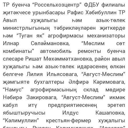
ТР буенча “Россельхозцентр” ФДБУ филиалы
җитәкчесе урынбасары Рафис Хәбибуллин ТР
Авыл хуҗалыгы һәм азык-төлек
министрлыгының тәбрикләүләрен җиткерде
һәм “Туган як” агрофирмасы механизаторы
Илнар Сөләймановка, “Мөслим сөт
комбинаты” автомобиль ремонты буенча
слесаре Ришат Мөхәммәтхановка, район авыл
хуҗалыгы һәм азык-төлек идарәсенең өлкән
белгече Лилия Ильясовага, “Август-Мөслим”
җәмгыяте бухгалтеры Әлфирә Кәримовага,
“Намус” агрофирмасының склад мөдире
Нәбирә Закировага, “Август-Мөслим” икмәк
кабул итү предприятиесенең эретеп
ябыштыручысы Илдус Кашаповка,
“Кәлимуллин” крестьян-фермер хуҗалыгы
башлыгы Руслан Кәлимуллинга, “Авзалов”