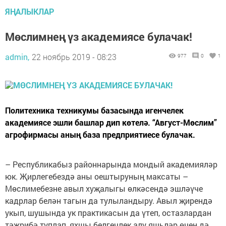
ЯҢАЛЫКЛАР
Мөслимнең үз академиясе булачак!
admin,
22 ноябрь 2019 - 08:23
977
0
1
Политехника техникумы базасында игенчелек
академиясе эшли башлар дип көтелә. “Август-Мөслим”
агрофирмасы аның база предприятиесе булачак.
– Республикабыз районнарында мондый академияләр
юк. Җирлегебездә аны оештыруның максаты –
Мөслимебезне авыл хуҗалыгы өлкәсендә эшләүче
кадрлар белән тагын да тулыландыру. Авыл җирендә
укып, шушында ук практикасын да үтеп, остазлардан
тәҗрибә туплап, яхшы белгечлек алу яшьләр өчен дә