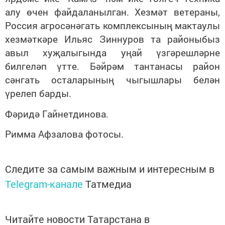
алу өчен файдаланылган. Хезмәт ветераны,
Россия агросәнәгать комплексының мактаулы
хезмәткәре Ильяс Зиннуров та районыбыз
авыл хуҗалыгында уңай үзгәрешләрне
билгеләп үтте. Бәйрәм тантанасы район
сәнгать осталарының чыгышлары белән
үрелеп барды.
Фәридә Гайнетдинова.
Римма Афзалова фотосы.
Следите за самым важным и интересным в
Telegram-канале
Татмедиа
Читайте новости Татарстана в