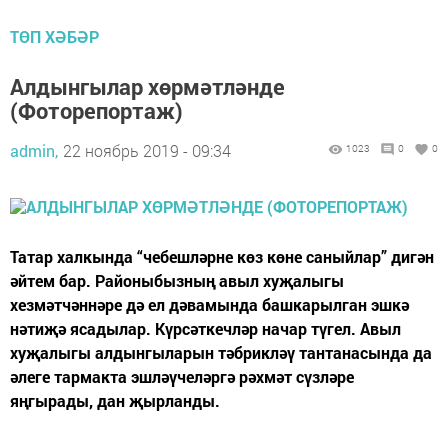
ТӨП ХӘБӘР
Алдынгылар хөрмәтләнде
(Фоторепортаж)
admin,
22 ноябрь 2019 - 09:34
1023
0
0
Татар халкында “чебешләрне көз көне саныйлар” дигән
әйтем бар. Районыбызның авыл хуҗалыгы
хезмәтчәннәре дә ел дәвамында башкарылган эшкә
нәтиҗә ясадылар. Күрсәткечләр начар түгел. Авыл
хуҗалыгы алдынгыларын тәбрикләү тантанасында да
әлеге тармакта эшләүчеләргә рәхмәт сүзләре
яңгырады, дан җырланды.