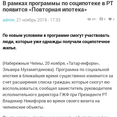
В рамках программы по соципотеке в РТ
появится «Повторная ипотека»
admin,
21 ноябрь 2019 - 17:33
961
0
0
По новым условиям в программе смогут участвовать
люди, которые уже однажды получали соципотечное
жилье.
(Набережные Челны, 20 ноября, «Татар-информ»,
Эльвира Мухаметдинова). Программа по социальной
ипотеке в ближайшее время существенно изменится за
счет расширения списка граждан, которые смогут ею
воспользоваться, сообщил заместитель руководителя
исполнительного директора ГЖФ при Президенте РТ
Владимир Никифоров во время своего визита на
челнинские объекты.