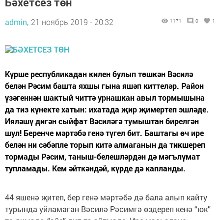
Бәхетсез төн
admin,
21 ноябрь 2019 - 20:32
1171
0
1
Күрше республикадан килен булып төшкән Вәсилә
белән Рәсим башта яхшы гына яшәп киттеләр. Район
үзәгеннән шактый читтә урнашкан авыл тормышына
да тиз күнекте хатын: ихатада җир җимертеп эшләде.
Ияләшү дигән сыйфат Вәсиләгә тумыштан бирелгән
шул! Беренче мәртәбә генә түгел бит. Баштагы өч ире
белән ни сәбәпле торып китә алмаганын да тикшереп
тормады Рәсим, таныш-белешләрдән дә мәгълүмат
тупламады. Кем әйткәндәй, күрде дә капланды.
44 яшенә җитеп, бер генә мәртәбә дә бала алып кайту
турында уйламаган Вәсилә Рәсимгә өздереп кенә “юк”