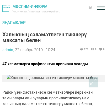
МӨСЛИМ-ИНФОРМ
16+
"Авыл утлары" газетасы - Мөслим районы
ЯҢАЛЫКЛАР
Халыкның сәламәтлеген тикшерү
максаты белән
admin,
22 ноябрь 2019 - 10:24
920
0
0
47 хезмәткәргә профилактик прививка ясалды.
Район үзәк хастаханәсе хезмәткәрләре йөрәк-кан
тамырлары авыруларын профилактикалау һәм
халыкның сәламәтлеген тикшерү максаты белән,