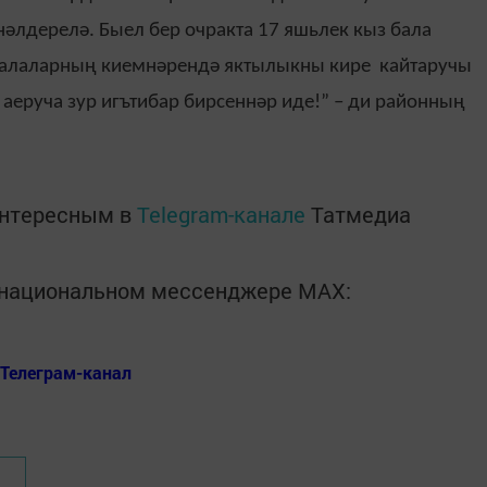
әлдерелә. Быел бер очракта 17 яшьлек кыз бала
Балаларның киемнәрендә яктылыкны кире кайтаручы
аеруча зур игътибар бирсеннәр иде!” – ди районның
интересным в
Telegram-канале
Татмедиа
в национальном мессенджере MАХ:
Телеграм-канал