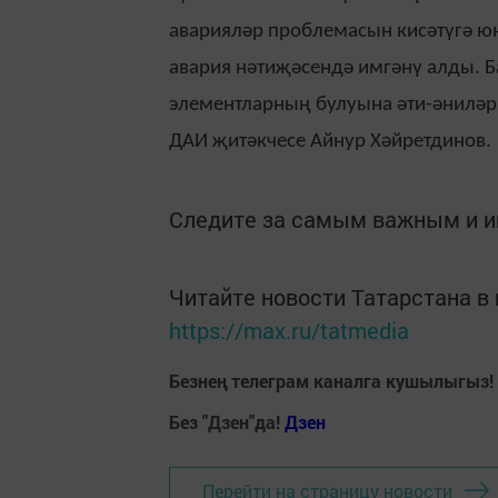
аварияләр проблемасын кисәтүгә юн
авария нәтиҗәсендә имгәнү алды. 
элементларның булуына әти-әниләр 
ДАИ җитәкчесе Айнур Хәйретдинов.
Следите за самым важным и 
Читайте новости Татарстана 
https://max.ru/tatmedia
Безнең телеграм каналга кушылыгыз!
Без "Дзен"да!
Д
зен
Перейти на страницу новости