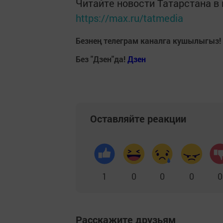
Читайте новости Татарстана 
https://max.ru/tatmedia
Безнең телеграм каналга кушылыгыз!
Без "Дзен"да!
Д
зен
Оставляйте реакции
1
0
0
0
0
Расскажите друзьям