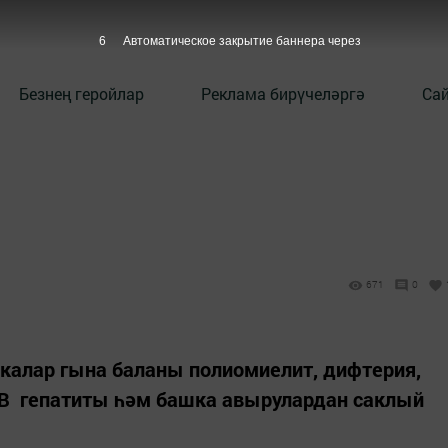
5
Автоматическое закрытие баннера через
Безнең геройлар
Реклама бирүчеләргә
Сай
671
0
калар гына баланы полиомиелит, дифтерия,
к,В гепатиты һәм башка авырулардан саклый