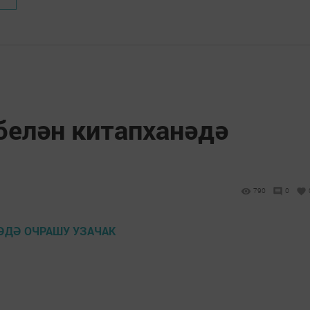
белән китапханәдә
790
0