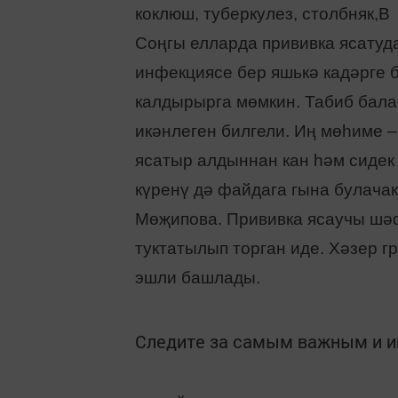
коклюш, туберкулез, столбняк,В
Соңгы елларда прививка ясатуд
инфекциясе бер яшькә кадәрге 
калдырырга мөмкин. Табиб бала
икәнлеген билгели. Иң мөһиме 
ясатыр алдыннан кан һәм сидек
күренү дә файдага гына булачак
Мөҗипова. Прививка ясаучы шәф
туктатылып торган иде. Хәзер г
эшли башлады.
Следите за самым важным и 