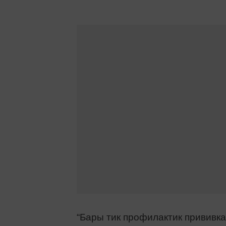
“Бары тик профилактик прививк