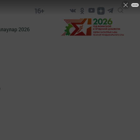
16+
лаулар 2026
1