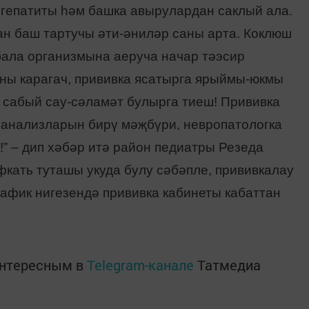
 гепатиты һәм башка авырулардан саклый ала.
ан баш тартучы әти-әниләр саны арта. Коклюш
бала организмына аеруча начар тәэсир
ны карагач, прививка ясатырга ярыймы-юкмы
– сабый сау-сәламәт булырга тиеш! Прививка
 анализларын бирү мәҗбүри, невропатологка
!” – дип хәбәр итә район педиатры Резеда
кать туташы укуда булу сәбәпле, прививкалау
рафик нигезендә прививка кабинеты кабаттан
интересным в
Telegram-канале
Татмедиа