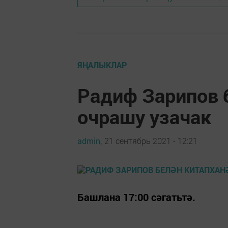
ЯҢАЛЫКЛАР
Радиф Зарипов 
очрашу узачак
admin,
21 сентябрь 2021 - 12:21
Башлана 17:00 сәгатьтә.