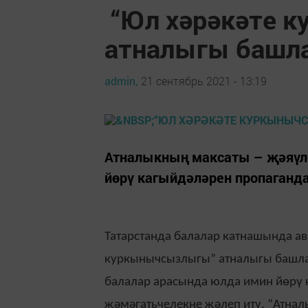
“Юл хәрәкәте 
атналыгы башл
admin,
21 сентябрь 2021 - 13:19
Атналыкның максаты – җәяүле
йөрү кагыйдәләрен пропаганда
Татарстанда балалар катнашында ав
куркынычсызлыгы” атналыгы башл
балалар арасында юлда имин йөрү 
җәмәгатьчелекне җәлеп итү. “Атна