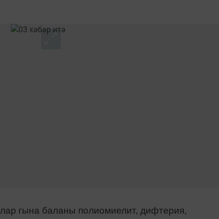
алар гына баланы полиомиелит, дифтерия,