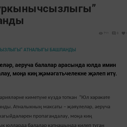
куркынычсызлыгы”
анды
711
0
ләр, аеруча балалар арасында юлда имин
лау, моңа киң җәмәгатьчелекне җәлеп итү.
арияләрне киметүне күздә тоткан “Юл хәрәкәте
анды.
Атналыкның максаты – җәяүлеләр, аеруча
кагыйдәләрен пропагандалау, моңа киң
лык юлларда балалар катнашында килеп туган