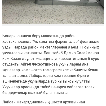
Һөнәри юнәлеш бирү максатында район
хастаханәсендә “Ак халатлы фәрештәләр” фестивале
узды. Чарада район мәктәпләренең 9 һәм 11 сыйныф
укучылары катнашты. Баш табиб Дамир Сөләйманов
һәм Казан дәүләт медицина университетының 5 курс
студенты Айгөл Фәхертдинова укучыларны яңа
җиһазлар, компьютер томографиясе кабинеты белән
таныштырды. Лаборатория һәм терапия бүлеге
эшчәнлеге дә укучыларда зур кызыксыну уятты.
Укучылар арасында табиб һөнәрен сайларга теләк
белдерүчеләр шактый булып чыкты.
Ләйсән Фәхертдинованың шәхси архивыннан