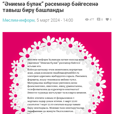
“Әниемә бүләк” рәсемнәр бәйгесенә
тавыш бирү башланды
Мөслим-информ,
5 март 2024 - 14:00
477
0
0