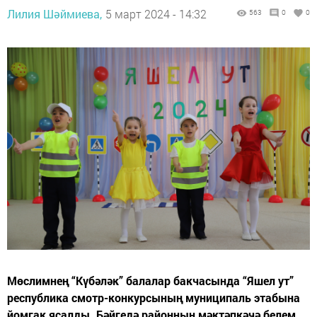
Лилия Шәймиева,
5 март 2024 - 14:32
563
0
0
Мөслимнең “Күбәләк” балалар бакчасында “Яшел ут”
республика смотр-конкурсының муниципаль этабына
йомгак ясалды. Бәйгедә районның мәктәпкәчә белем