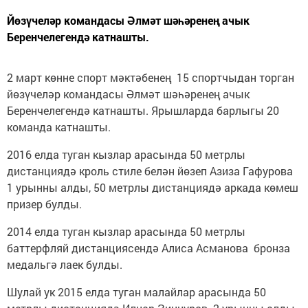
Йөзүчеләр командасы Әлмәт шәһәренең ачык
Беренчелегендә катнашты.
2 март көнне спорт мәктәбенең 15 спортчыдан торган
йөзүчеләр командасы Әлмәт шәһәренең ачык
Беренчелегендә катнашты. Ярышларда барлыгы 20
команда катнашты.
2016 елда туган кызлар арасында 50 метрлы
дистанциядә кроль стиле белән йөзеп Азиза Гафурова
1 урынны алды, 50 метрлы дистанциядә аркада көмеш
призер булды.
2014 елда туган кызлар арасында 50 метрлы
баттерфляй дистанциясендә Алиса Асманова бронза
медальгә лаек булды.
Шулай ук 2015 елда туган малайлар арасында 50