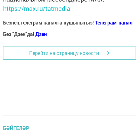
https://max.ru/tatmedia
Безнең телеграм каналга кушылыгыз!
Телеграм-канал
Без "Дзен"да!
Д
зен
Перейти на страницу новости
БӘЙГЕЛӘР