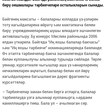
бирү оешмалары тәрбиячеләре осталыкларын сынады.
Бәйгенең максаты – балаларны юлларда үз-үзләрен
тоту кагыйдәләренә өйрәтү һәм мәктәпкәчә белем
бирү учреждениеләренең шушы өлкәдәге эшчәнлеген
активлаштыру. Бу конкурс Мөслим районында 2006
елдан үткәрелә. Бәйгедә “Иң яхшы балалар бакчасы”
һәм “Иң яхшы тәрбияче” номинацияләрендә бәяләнде.
Өч этапта тәрбиячеләр бакча эшчәнлегендә балалар
белән кулланылучы алымнар турында сөйләде. Төрле
уеннар, күрсәтмәле чыгышлар аша үз һөнәрләренең
нечкәлекләрен аңлатып, балалар белән юл йөрү
кагыйдәләренә багышланган дәрес фрагменты
күрсәттеләр.
– Тәрбиячеләр заман белән бергә атларга, балалар
тәрбияләүдә үзгә алымнар кулланырга, һәрдаим
камилләшергә тиеш. Бала ул – ачылмаган сер.