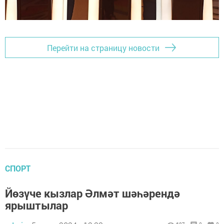
Перейти на страницу новости
СПОРТ
Йөзүче кызлар Әлмәт шәһәрендә
ярыштылар