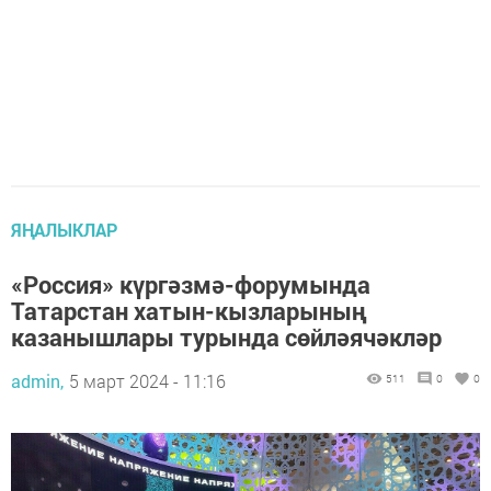
ЯҢАЛЫКЛАР
«Россия» күргәзмә-форумында
Татарстан хатын-кызларының
казанышлары турында сөйләячәкләр
admin,
5 март 2024 - 11:16
511
0
0