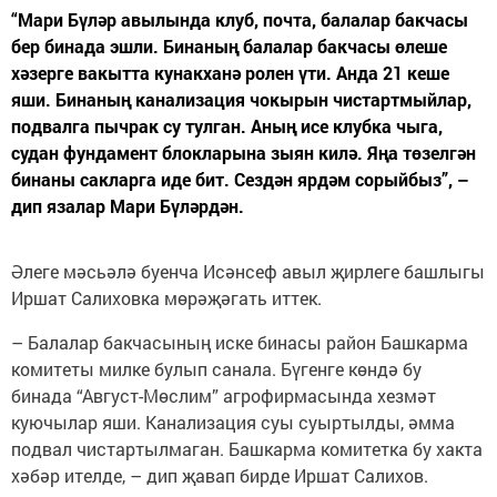
“Мари Бүләр авылында клуб, почта, балалар бакчасы
бер бинада эшли. Бинаның балалар бакчасы өлеше
хәзерге вакытта кунакханә ролен үти. Анда 21 кеше
яши. Бинаның канализация чокырын чистартмыйлар,
подвалга пычрак су тулган. Аның исе клубка чыга,
судан фундамент блокларына зыян килә. Яңа төзелгән
бинаны сакларга иде бит. Сездән ярдәм сорыйбыз”, –
дип язалар Мари Бүләрдән.
Әлеге мәсьәлә буенча Исәнсеф авыл җирлеге башлыгы
Иршат Салиховка мөрәҗәгать иттек.
– Балалар бакчасының иске бинасы район Башкарма
комитеты милке булып санала. Бүгенге көндә бу
бинада “Август-Мөслим” агрофирмасында хезмәт
куючылар яши. Канализация суы суыртылды, әмма
подвал чистартылмаган. Башкарма комитетка бу хакта
хәбәр ителде, – дип җавап бирде Иршат Салихов.