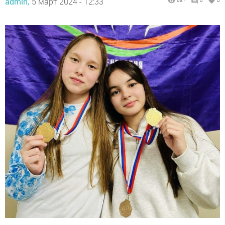
admin,
5 март 2024 - 12:33
687
0
0