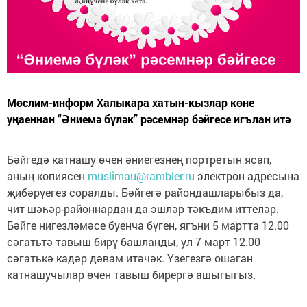
Мөслим-информ Халыкара хатын-кызлар көне
уңаеннан “Әниемә бүләк” рәсемнәр бәйгесе игълан итә
Бәйгедә катнашу өчен әниегезнең портретын ясап,
аның копиясен
muslimau@rambler.ru
электрон адресына
җибәрүегез соралды. Бәйгегә райондашларыбыз да,
чит шәһәр-районнардан да эшләр тәкъдим иттеләр.
Бәйге нигезләмәсе буенча бүген, ягъни 5 мартта 12.00
сәгатьтә тавыш бирү башланды, ул 7 март 12.00
сәгатькә кадәр дәвам итәчәк. Үзегезгә ошаган
катнашучылар өчен тавыш бирергә ашыгыгыз.