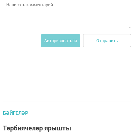
Отправить
Авторизоваться
БӘЙГЕЛӘР
Тәрбиячеләр ярышты