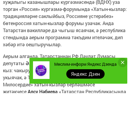
хуҗалыгы казанышлары күргәзмәсендә (ВДНХ) уза
торган «Россия» күргәзмә-форумында «Хатын-кызлар:
традицияләрне саклыйбыз, Россияне үстерәбез»
бөтенроссия хатын-кызлар форумы узачак. Анда
Татарстан вәкилләре дә чыгыш ясаячак, ә республика
стендында аерым программа тәкъдим ителәчәк, дип
хәбәр итә оештыручылар.
Аерым алганда, Татарстаннан РФ Дәүләт Думасы
депутаты
Әлфия Когогина
«Россия сәясәтендә хатын-
Мөслим-информ Яндекс Дзенда
кыз: чакырулар һәм мөмкинлекләр» лекциясен
Яндекс Дзен
укыячак, ә ТР Дәүләт Советының «Мәрхәмәт-
Милосердие» хатын-кызлар берләшмәсе
җитәкчесе
Алсу Нәбиева
«Татарстан Республикасында
хатын-кыз исемнәре: тарих һәм хәзерге заман»
проектының нәтиҗәләре турында сөйләячәк.
Энҗе Дусаева
ның лекциясе татар хатын-кызы
дөньясына багышлана.
Сәфинә Сөләйманова
исә
«АЙДА prosport» Татарстан спорт экипировкасы