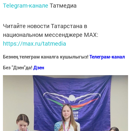
Telegram-канале
Татмедиа
Читайте новости Татарстана в
национальном мессенджере MАХ:
https://max.ru/tatmedia
Безнең телеграм каналга кушылыгыз!
Телеграм-канал
Без "Дзен"да!
Д
зен