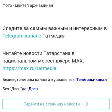
Фото - мәктәп архивыннан
Следите за самым важным и интересным в
Telegram-канале
Татмедиа
Читайте новости Татарстана в
национальном мессенджере MАХ:
https://max.ru/tatmedia
Безнең телеграм каналга кушылыгыз!
Телеграм-канал
Без "Дзен"да!
Д
зен
Перейти на страницу новости