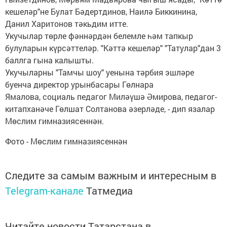
кешеләр"не Булат Бәдертдинов, Наилә Биккинина,
Данил Харитонов тәкьдим итте.
Укучылар төрле фәннәрдән белемле һәм тапкыр
булуларын күрсәттеләр. "Кәттә кешеләр" "Татулар"дан 3
баллга гына калышты.
Укучыларны "Тамчы шоу" уенына тәрбия эшләре
буенча директор урынбасары Гөлнара
Ямалова, социаль педагог Миләүшә Әмирова, педагог-
китапханәче Гөлшат Солтанова әзерләде, - дип язалар
Мөслим гимназиясеннән.
Фото - Мөслим гимназиясеннән
Следите за самым важным и интересным в
Telegram-канале
Татмедиа
Читайте новости Татарстана в