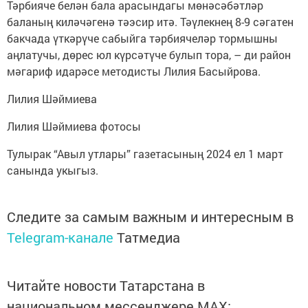
Тәрбияче белән бала арасындагы мөнәсәбәтләр
баланың киләчәгенә тәэсир итә. Тәүлекнең 8-9 сәгатен
бакчада үткәрүче сабыйга тәрбиячеләр тормышны
аңлатучы, дөрес юл күрсәтүче булып тора, – ди район
мәгариф идарәсе методисты Лилия Басыйрова.
Лилия Шәймиева
Лилия Шәймиева фотосы
Тулырак “Авыл утлары” газетасының 2024 ел 1 март
санында укыгыз.
Следите за самым важным и интересным в
Telegram-канале
Татмедиа
Читайте новости Татарстана в
национальном мессенджере MАХ: