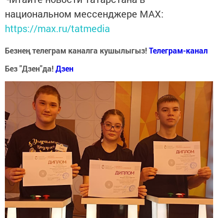
национальном мессенджере MАХ:
https://max.ru/tatmedia
Безнең телеграм каналга кушылыгыз!
Телеграм-канал
Без "Дзен"да!
Д
зен