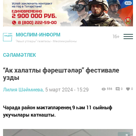
МӨСЛИМ-ИНФОРМ
16+
"Авыл утлары" газетасы - Мөслим районы
СӘЛАМӘТЛЕК
“Ак халатлы фәрештәләр” фестивале
узды
Лилия Шәймиева,
5 март 2024 - 15:29
556
0
0
Чарада район мәктәпләренең 9 һәм 11 сыйныф
укучылары катнашты.