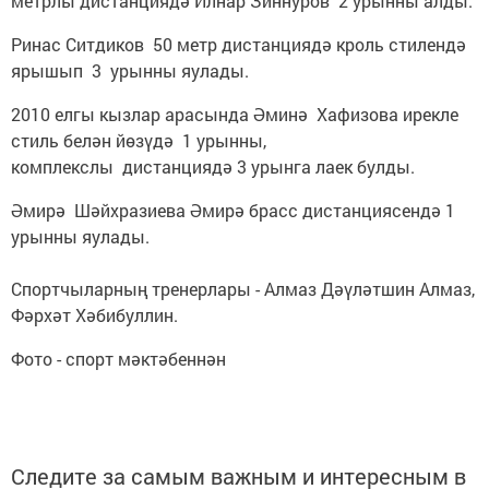
метрлы дистанциядә Илнар Зиннуров 2 урынны алды.
Ринас Ситдиков 50 метр дистанциядә кроль стилендә
ярышып 3 урынны яулады.
2010 елгы кызлар арасында Әминә Хафизова ирекле
стиль белән йөзүдә 1 урынны,
комплекслы дистанциядә 3 урынга лаек булды.
Әмирә Шәйхразиева Әмирә брасс дистанциясендә 1
урынны яулады.
Спортчыларның тренерлары - Алмаз Дәүләтшин Алмаз,
Фәрхәт Хәбибуллин.
Фото - спорт мәктәбеннән
Следите за самым важным и интересным в