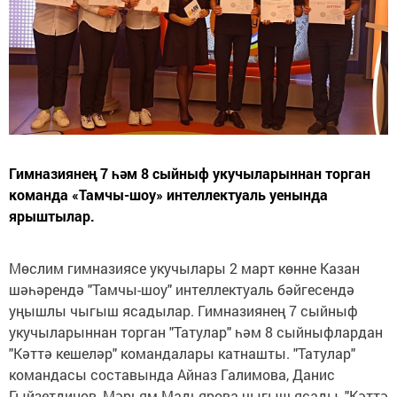
Гимназиянең 7 һәм 8 сыйныф укучыларыннан торган
команда «Тамчы-шоу» интеллектуаль уенында
ярыштылар.
Мөслим гимназиясе укучылары 2 март көнне Казан
шәһәрендә "Тамчы-шоу" интеллектуаль бәйгесендә
уңышлы чыгыш ясадылар. Гимназиянең 7 сыйныф
укучыларыннан торган "Татулар" һәм 8 сыйныфлардан
"Кәттә кешеләр" командалары катнашты. "Татулар"
командасы составында Айназ Галимова, Данис
Гыйзетдинов, Мәрьям Мадьярова чыгыш ясады, "Кәттә