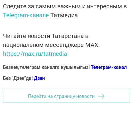
Следите за самым важным и интересным в
Telegram-канале
Татмедиа
Читайте новости Татарстана в
национальном мессенджере MАХ:
https://max.ru/tatmedia
Безнең телеграм каналга кушылыгыз!
Телеграм-канал
Без "Дзен"да!
Д
зен
Перейти на страницу новости