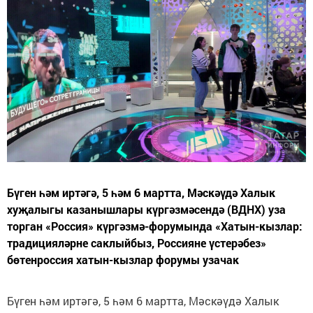
Бүген һәм иртәгә, 5 һәм 6 мартта, Мәскәүдә Халык
хуҗалыгы казанышлары күргәзмәсендә (ВДНХ) уза
торган «Россия» күргәзмә-форумында «Хатын-кызлар:
традицияләрне саклыйбыз, Россияне үстерәбез»
бөтенроссия хатын-кызлар форумы узачак
Бүген һәм иртәгә, 5 һәм 6 мартта, Мәскәүдә Халык