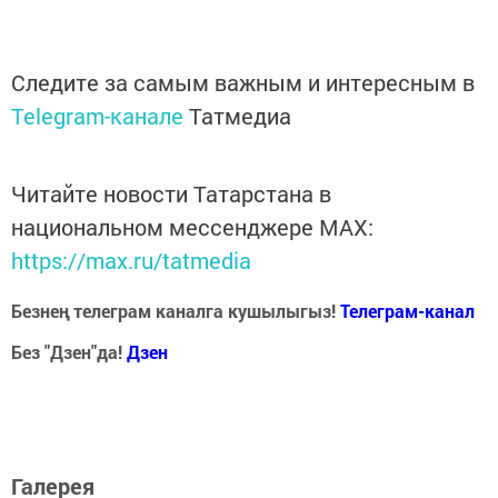
Следите за самым важным и интересным в
Telegram-канале
Татмедиа
Читайте новости Татарстана в
национальном мессенджере MАХ:
https://max.ru/tatmedia
Безнең телеграм каналга кушылыгыз!
Телеграм-канал
Без "Дзен"да!
Д
зен
Галерея