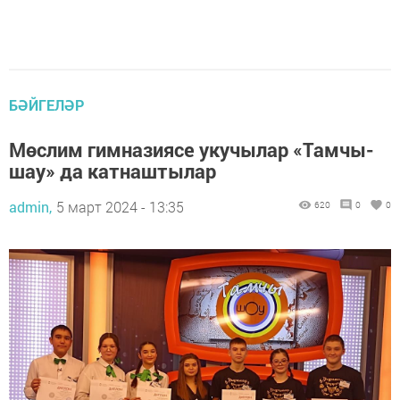
БӘЙГЕЛӘР
Мөслим гимназиясе укучылар «Тамчы-
шау» да катнаштылар
admin,
5 март 2024 - 13:35
620
0
0