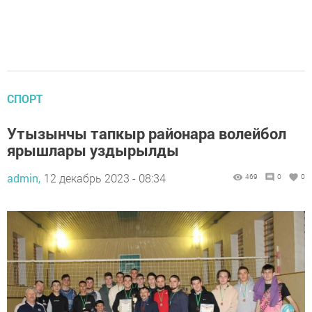
СПОРТ
Утызынчы тапкыр районара волейбол
ярышлары уздырылды
admin,
12 декабрь 2023 - 08:34
469
0
0