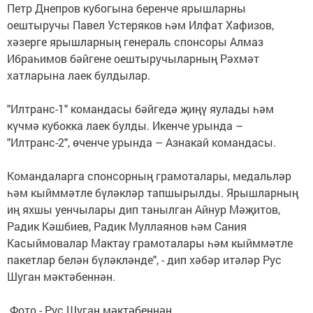
Петр Днепров кубогына беренче ярышларны
оештыручы Павел Устеряков һәм Илфат Хафизов,
хәзерге ярышларның генераль спонсоры Алмаз
Ибраһимов бәйгене оештыручыларның Рәхмәт
хатларына лаек булдылар.
"Илтранс-1" командасы бәйгедә җиңү яулады һәм
күчмә кубокка лаек булды. Икенче урында –
"Илтранс-2", өченче урында – Азнакай командасы.
Командаларга спонсорның грамоталары, медальләр
һәм кыйммәтле бүләкләр тапшырылды. Ярышларның
иң яхшы уенчылары дип танылган Айнур Мәҗитов,
Радик Кәшбиев, Радик Муллаянов һәм Сания
Касыймовалар Мактау грамоталары һәм кыйммәтле
пакетлар белән бүләкләнде", - дип хәбәр итәләр Рус
Шуган мәктәбеннән.
Фото - Рус Шуган мәктәбеннән.