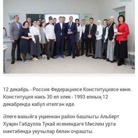
12 декабрь - Россия Федерациясе Конституциясе көне.
Конституция нәкъ 30 ел элек - 1993 елның 12
декабрендә кабул ителгән иде.
Әлеге вакыйга уңаеннан район башлыгы Альберт
Хуҗин Габдулла Тукай исемендәге Мөслим урта
мәктәбендә укучылар белән очрашты.