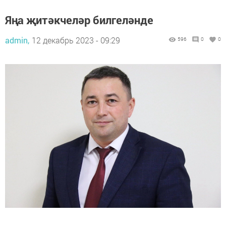
Яңа җитәкчеләр билгеләнде
admin,
12 декабрь 2023 - 09:29
596
0
0