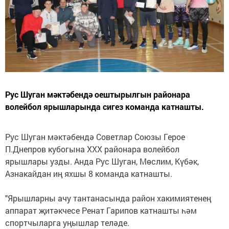
Рус Шуган мәктәбендә оештырылгын районара
волейбол ярышларында сигез команда катнашты.
Рус Шуган мәктәбендә Советлар Союзы Герое
П.Днепров кубогына ХХХ районара волейбол
ярышлары узды. Анда Рус Шуган, Мөслим, Күбәк,
Азнакайдан иң яхшы 8 команда катнашты.
"Ярышларны ачу тантанасында район хакимиятенең
аппарат җитәкчесе Ренат Гарипов катнашты һәм
спортчыларга уңышлар теләде.