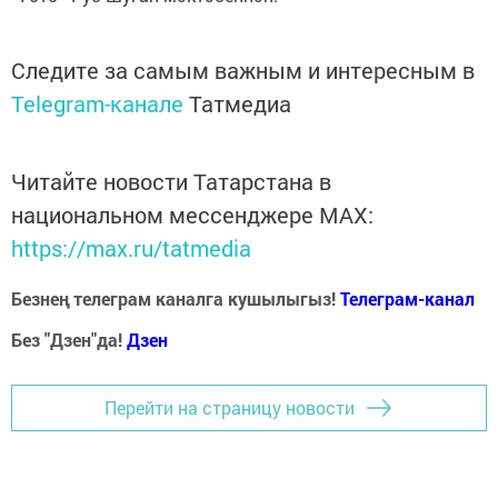
Следите за самым важным и интересным в
Telegram-канале
Татмедиа
Читайте новости Татарстана в
национальном мессенджере MАХ:
https://max.ru/tatmedia
Безнең телеграм каналга кушылыгыз!
Телеграм-канал
Без "Дзен"да!
Д
зен
Перейти на страницу новости