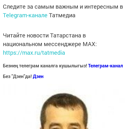
Следите за самым важным и интересным в
Telegram-канале
Татмедиа
Читайте новости Татарстана в
национальном мессенджере MАХ:
https://max.ru/tatmedia
Безнең телеграм каналга кушылыгыз!
Телеграм-канал
Без "Дзен"да!
Д
зен