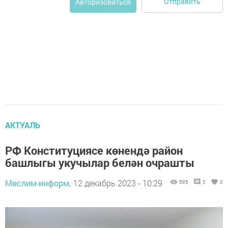
Отправить
Авторизоваться
АКТУАЛЬ
РФ Конституциясе көнендә район
башлыгы укучылар белән очрашты
Мөслим-информ,
12 декабрь 2023 - 10:29
595
0
0