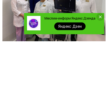
Мөслим-информ Яндекс Дзенда
Яндекс Дзен
Район башлыгы хастаханәдә яңа җиһазлар белән
танышты.
“Агромастер” җитештерү компаниясе генераль
директоры Илгиз Исламов район хастаханәсенә даими
төстә спонсорлык ярдәме күрсәтә. Күптән түгел аның
ярдәме белән хастаханәгә эксперт класслы өр-яңа УЗИ
аппараты кайтты.
Яңа техниканы игелекле эшмәкәр белән бергә район
башлыгы да карады.