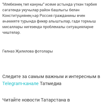
"Илебезнең төп кануны" исеме астында үткән тәрбия
сәгатендә укучылар район башлыгы белән
Конституциянең һәр Россия гражданины өчен
әһәмияте турында фикер алыштылар, гади тормыш
мисаллары нигезендә проблемалы ситуацияләрне
чиштеләр.
Гөлназ Җәлилова фотолары
Следите за самым важным и интересным в
Telegram-канале
Татмедиа
Читайте новости Татарстана в