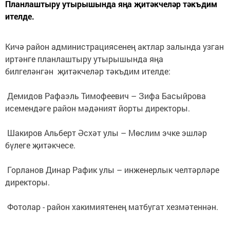
Планлаштыру утырышында яңа җитәкчеләр тәкъдим
ителде.
Кичә район администрациясенең актлар залында узган
иртәнге планлаштыру утырышында яңа
билгеләнгән җитәкчеләр тәкъдим ителде:
Демидов Рафаэль Тимофеевич – Зифа Басыйрова
исемендәге район мәдәният йорты директоры.
Шакиров Альберт Әсхәт улы – Мөслим эчке эшләр
бүлеге җитәкчесе.
Горланов Динар Рафик улы – инженерлык челтәрләре
директоры.
Фотолар - район хакимиятенең матбугат хезмәтеннән.