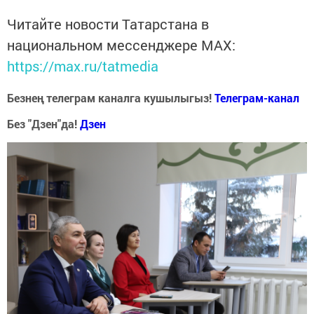
Читайте новости Татарстана в
национальном мессенджере MАХ:
https://max.ru/tatmedia
Безнең телеграм каналга кушылыгыз!
Телеграм-канал
Без "Дзен"да!
Д
зен