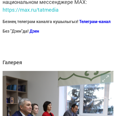
национальном мессенджере MАХ:
https://max.ru/tatmedia
Безнең телеграм каналга кушылыгыз!
Телеграм-канал
Без "Дзен"да!
Д
зен
Галерея