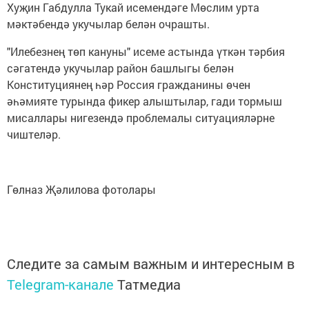
Хуҗин Габдулла Тукай исемендәге Мөслим урта
мәктәбендә укучылар белән очрашты.
"Илебезнең төп кануны" исеме астында үткән тәрбия
сәгатендә укучылар район башлыгы белән
Конституциянең һәр Россия гражданины өчен
әһәмияте турында фикер алыштылар, гади тормыш
мисаллары нигезендә проблемалы ситуацияләрне
чиштеләр.
Гөлназ Җәлилова фотолары
Следите за самым важным и интересным в
Telegram-канале
Татмедиа