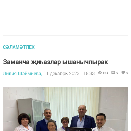
СӘЛАМӘТЛЕК
Заманча җиһазлар ышанычлырак
Лилия Шәймиева,
11 декабрь 2023 - 18:33
645
0
0