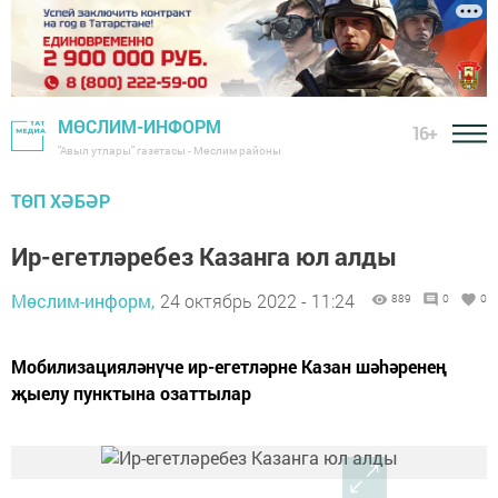
МӨСЛИМ-ИНФОРМ
16+
"Авыл утлары" газетасы - Мөслим районы
ТӨП ХӘБӘР
Ир-егетләребез Казанга юл алды
Мөслим-информ,
24 октябрь 2022 - 11:24
889
0
0
Мобилизацияләнүче ир-егетләрне Казан шәhәренең
җыелу пунктына озаттылар