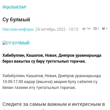
ЯҢАЛЫКЛАР
Су булмый
Мөслим-информ,
24 октябрь 2022 - 10:13
763
0
0
Хәбибуллин, Кашапов, Новая, Днепров урамнарында
бераз вакытка су бирү туктатылып торачак.
Хәбибуллин, Кашапов, Новая, Днепров урамнарында
10.00-17.00 кадәр (якынча) авария булу сәбәпле су
белән тәэмин итү туктатылып торачак.
Следите за самым важным и интересным в