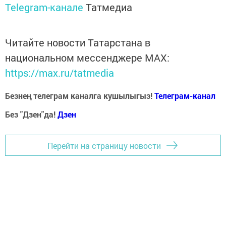
Telegram-канале
Татмедиа
Читайте новости Татарстана в
национальном мессенджере MАХ:
https://max.ru/tatmedia
Безнең телеграм каналга кушылыгыз!
Телеграм-канал
Без "Дзен"да!
Д
зен
Перейти на страницу новости