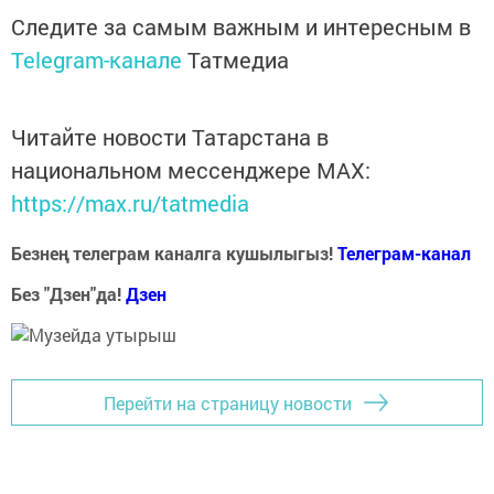
Следите за самым важным и интересным в
Telegram-канале
Татмедиа
Читайте новости Татарстана в
национальном мессенджере MАХ:
https://max.ru/tatmedia
Безнең телеграм каналга кушылыгыз!
Телеграм-канал
Без "Дзен"да!
Д
зен
Перейти на страницу новости