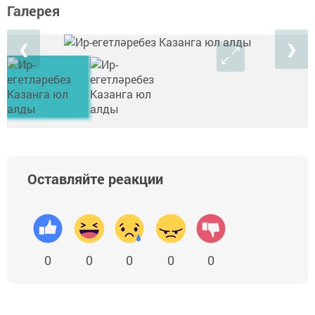
Галерея
❮
❯
Оставляйте реакции
0
0
0
0
0