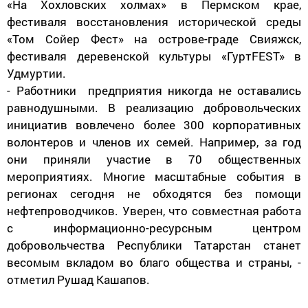
«На Хохловских холмах» в Пермском крае,
фестиваля восстановления исторической среды
«Том Сойер Фест» на острове-граде Свияжск,
фестиваля деревенской культуры «ГуртFEST» в
Удмуртии.
- Работники предприятия никогда не оставались
равнодушными. В реализацию добровольческих
инициатив вовлечено более 300 корпоративных
волонтеров и членов их семей. Например, за год
они приняли участие в 70 общественных
мероприятиях. Многие масштабные события в
регионах сегодня не обходятся без помощи
нефтепроводчиков. Уверен, что совместная работа
с информационно-ресурсным центром
добровольчества Республики Татарстан станет
весомым вкладом во благо общества и страны, -
отметил Рушад Кашапов.