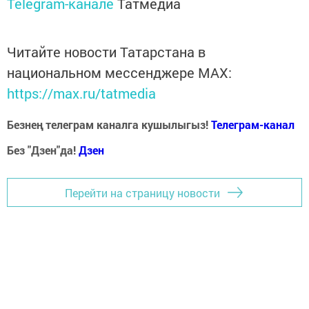
Telegram-канале
Татмедиа
Читайте новости Татарстана в
национальном мессенджере MАХ:
https://max.ru/tatmedia
Безнең телеграм каналга кушылыгыз!
Телеграм-канал
Без "Дзен"да!
Д
зен
Перейти на страницу новости