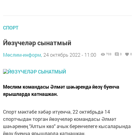
СПОРТ
Йөзүчеләр сынатмый
Мөслим-информ,
24 октябрь 2022 - 11:00
703
0
0
Мөслим командасы Әлмәт шәһәрендә йөзү буенча
ярышларда катнашкан.
Спорт мәктәбе хәбәр итүенчә, 22 октябрьдә 14
спортчыдан торган йөзүчеләр командасы Әлмәт
шәһәренең "Алтын көз" ачык беренчелеге кысаларында
йөзү буенча ярышларда катнашкан.