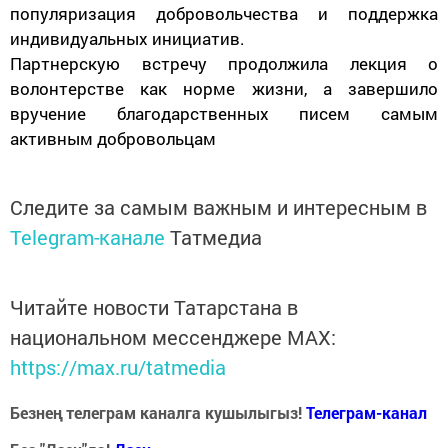
популяризация добровольчества и поддержка
индивидуальных инициатив.
Партнерскую встречу продолжила лекция о
волонтерстве как норме жизни, а завершило
вручение благодарственных писем самым
активным добровольцам
Следите за самым важным и интересным в
Telegram-канале
Татмедиа
Читайте новости Татарстана в
национальном мессенджере MАХ:
https://max.ru/tatmedia
Безнең телеграм каналга кушылыгыз!
Телеграм-канал