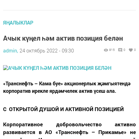
ЯҢАЛЫКЛАР
Ачык күңел һәм актив позиция белән
admin,
24 октябрь 2022 - 09:30
815
0
0
«Транснефть – Кама буе» акционерлык җәмгыятендә
корпоратив ирекле ярдәмчелек актив үсеш ала.
С ОТКРЫТОЙ ДУШОЙ И АКТИВНОЙ ПОЗИЦИЕЙ
Корпоративное добровольчество активно
развивается в АО «Транснефть – Прикамье» не