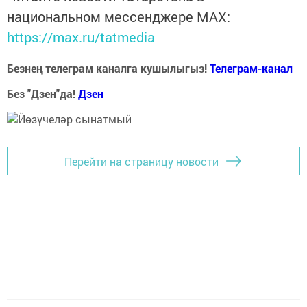
национальном мессенджере MАХ:
https://max.ru/tatmedia
Безнең телеграм каналга кушылыгыз!
Телеграм-канал
Без "Дзен"да!
Д
зен
Перейти на страницу новости