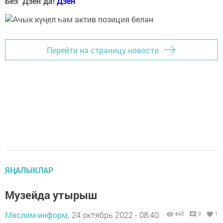
Без "Дзен"да!
Д
зен
Перейти на страницу новости
ЯҢАЛЫКЛАР
Музейда утырыш
Мөслим-информ,
24 октябрь 2022 - 08:40
840
0
1