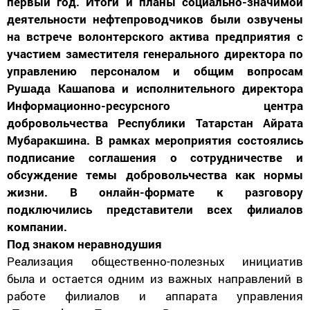
первый год. Итоги и планы социально-значимой
деятельности нефтепроводчиков были озвучены
на встрече волонтерского актива предприятия с
участием заместителя генерального директора по
управлению персоналом и общим вопросам
Рушада Кашапова и исполнительного директора
Информационно-ресурсного центра
добровольчества Республики Татарстан Айрата
Мубаракшина. В рамках мероприятия состоялись
подписание соглашения о сотрудничестве и
обсуждение темы добровольчества как нормы
жизни. В онлайн-формате к разговору
подключились представители всех филиалов
компании.
Под знаком неравнодушия
Реализация общественно-полезных инициатив
была и остается одним из важных направлений в
работе филиалов и аппарата управления