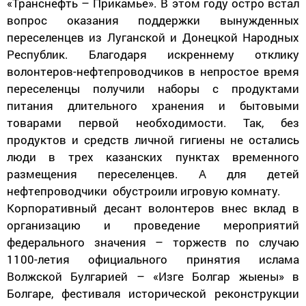
«Транснефть – Прикамье». В этом году остро встал
вопрос оказания поддержки вынужденных
переселенцев из Луганской и Донецкой Народных
Республик. Благодаря искреннему отклику
волонтеров-нефтепроводчиков в непростое время
переселенцы получили наборы с продуктами
питания длительного хранения и бытовыми
товарами первой необходимости. Так, без
продуктов и средств личной гигиены не остались
люди в трех казанских пунктах временного
размещения переселенцев. А для детей
нефтепроводчики обустроили игровую комнату.
Корпоративный десант волонтеров внес вклад в
организацию и проведение мероприятий
федерального значения – торжеств по случаю
1100-летия официального принятия ислама
Волжской Булгарией – «Изге Болгар жыены» в
Болгаре, фестиваля исторической реконструкции