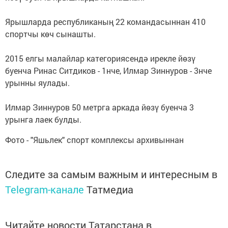
Ярышларда республиканың 22 командасыннан 410
спортчы көч сынашты.
2015 елгы малайлар категориясендә ирекле йөзү
буенча Ринас Ситдиков - 1нче, Илмар Зиннуров - 3нче
урынны яулады.
Илмар Зиннуров 50 метрга аркада йөзү буенча 3
урынга лаек булды.
Фото - "Яшьлек" спорт комплексы архивыннан
Следите за самым важным и интересным в
Telegram-канале
Татмедиа
Читайте новости Татарстана в