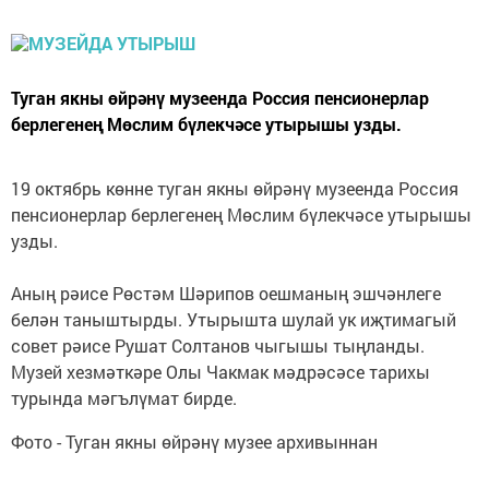
Туган якны өйрәнү музеенда Россия пенсионерлар
берлегенең Мөслим бүлекчәсе утырышы узды.
19 октябрь көнне туган якны өйрәнү музеенда Россия
пенсионерлар берлегенең Мөслим бүлекчәсе утырышы
узды.
Аның рәисе Рөстәм Шәрипов оешманың эшчәнлеге
белән таныштырды. Утырышта шулай ук иҗтимагый
совет рәисе Рушат Солтанов чыгышы тыңланды.
Музей хезмәткәре Олы Чакмак мәдрәсәсе тарихы
турында мәгълүмат бирде.
Фото - Туган якны өйрәнү музее архивыннан