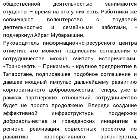
общественной деятельностью занимаются
студенты – время на это у них есть. Работники же
совмещают волонтерство с трудовой
деятельностью и семейными заботами, -
подчеркнул Айрат Мубаракшин.
Руководитель информационно-ресурсного центра
отметил, что момент подписания соглашения о
сотрудничестве можно считать историческим.
«Транснефть – Прикамье» - крупное предприятие в
Татарстане, подписавшее подобное соглашение и
давшее мощный импульс дальнейшему развитию
корпоративного добровольчества. Теперь, уже в
рамках партнерских отношений, сотрудничество
будет не просто продолжено. Впереди создание
эффективной инфраструктуры поддержки
добровольчества и гражданских инициатив в
регионе, реализация совместных проектов по
развитию корпоративного волонтерства,