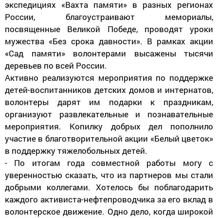
экспедициях «Вахта памяти» в разных регионах
России, благоустраивают мемориалы,
посвященные Великой Победе, проводят уроки
мужества «Без срока давности». В рамках акции
«Сад памяти» волонтерами высажены тысячи
деревьев по всей России.
Активно реализуются мероприятия по поддержке
детей-воспитанников детских домов и интернатов,
волонтеры дарят им подарки к праздникам,
организуют развлекательные и познавательные
мероприятия. Копилку добрых дел пополнило
участие в благотворительной акции «Белый цветок»
в поддержку тяжелобольных детей.
- По итогам года совместной работы могу с
уверенностью сказать, что из партнеров мы стали
добрыми коллегами. Хотелось бы поблагодарить
каждого активиста-нефтепроводчика за его вклад в
волонтерское движение. Одно дело, когда широкой