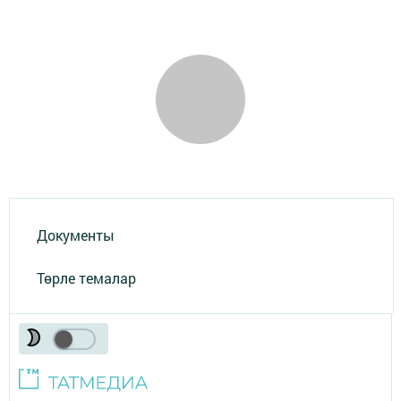
Документы
Төрле темалар