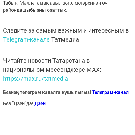
Табын, Мәлләтамак авыл җирлекләреннән өч
райондашыбызны озаттык.
Следите за самым важным и интересным в
Telegram-канале
Татмедиа
Читайте новости Татарстана в
национальном мессенджере MАХ:
https://max.ru/tatmedia
Безнең телеграм каналга кушылыгыз!
Телеграм-канал
Без "Дзен"да!
Д
зен