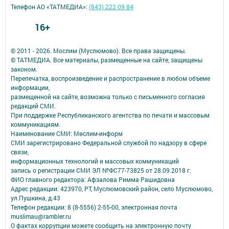
Телефон АО «ТАТМЕДИА»:
(843) 222 09 84
16+
© 2011 - 2026. Мослим (Муслюмово). Все права защищены.
© ТАТМЕДИА. Все материалы, размещенные на сайте, защищены
законом.
Перепечатка, воспроизведение и распространение в любом объеме
информации,
размещенной на сайте, возможна только с письменного согласия
редакций СМИ.
При поддержке Республиканского агентства по печати и массовым
коммуникациям.
Наименование СМИ: Мөслим-информ
СМИ зарегистрировано Федеральной службой по надзору в сфере
связи,
информационных технологий и массовых коммуникаций
запись о регистрации СМИ ЭЛ №ФС77-73825 от 28.09.2018 г.
ФИО главного редактора: Афзалова Римма Рашидовна
Адрес редакции: 423970, РТ, Муслюмовский район, село Муслюмово,
ул.Пушкина, д.43
Телефон редакции: 8 (8-5556) 2-55-00, электронная почта
muslimau@rambler.ru
О фактах коррупции можете сообщить на электронную почту