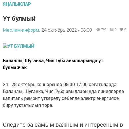
ЯҢАЛЫКЛАР
Ут булмый
Мөслим-информ,
24 октябрь 2022 - 08:00
763
0
0
Баланлы, Шуганка, Чия Түбә авылларында ут
булмаячак
24- 28 октябрь көннәрендә 08.30-17.00 сәгатьләрдә
Баланлы, Шуганка, Чия Түбә авылларында линияләрдә
капиталь ремонт үткәрелү сәбәпле электр энергиясе
бирү туктатылып тора.
Следите за самым важным и интересным в