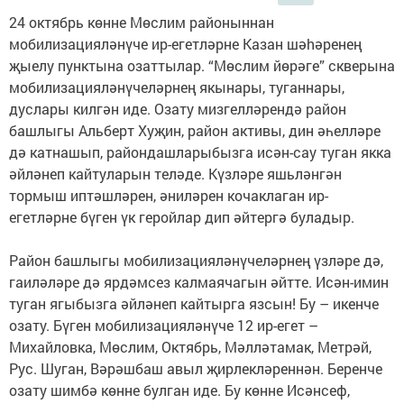
24 октябрь көнне Мөслим районыннан
мобилизацияләнүче ир-егетләрне Казан шәhәренең
җыелу пунктына озаттылар. “Мөслим йөрәге” скверына
мобилизацияләнүчеләрнең якынары, туганнары,
дуслары килгән иде. Озату мизгелләрендә район
башлыгы Альберт Хуҗин, район активы, дин әһелләре
дә катнашып, райондашларыбызга исән-сау туган якка
әйләнеп кайтуларын теләде. Күзләре яшьләнгән
тормыш иптәшләрен, әниләрен кочаклаган ир-
егетләрне бүген үк геройлар дип әйтергә буладыр.
Район башлыгы мобилизацияләнүчеләрнең үзләре дә,
гаиләләре дә ярдәмсез калмаячагын әйтте. Исән-имин
туган ягыбызга әйләнеп кайтырга язсын! Бу – икенче
озату. Бүген мобилизацияләнүче 12 ир-егет –
Михайловка, Мөслим, Октябрь, Мәлләтамак, Метрәй,
Рус. Шуган, Вәрәшбаш авыл җирлекләреннән. Беренче
озату шимбә көнне булган иде. Бу көнне Исәнсеф,