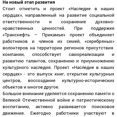
На новый этап развития
Стоит отметить и проект «Наследие в наших
сердцах», направленный на развитие социальной
ответственности и сохранение духовно-
нравственных ценностей. При поддержке
«Транснефть – Прикамье» проект объединяет
работников и членов их семей, «серебряных»
волонтеров на территории регионов присутствия
компании, способствует самореализации и
развитию талантов, сохранению и приумножению
культурного наследия. Проект «Наследие в наших
сердцах» - это выпуск книг, открытие культурных
центров, воссоздание культурно-исторических
объектов и многое другое.
Большое внимание уделяется сохранению памяти о
Великой Отечественной войне и патриотическому
воспитанию, активно развивается поисковое
движение. Ежегодно работники участвуют в