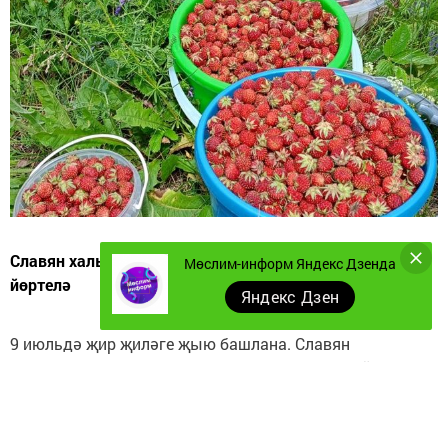
Славян халыкларында бу көн Ягодница көне дип
Мөслим-информ Яндекс Дзенда
йөртелә
Яндекс Дзен
9 июльдә җир җиләге җыю башлана. Славян
халыкларында бу көнне, изге Давыт Солунскийны искә
алу көненә туры килү сәбәпле, Давыт Земляничник яки
Ягодница көне дип йөртәләр. Бу көнне хатын-кызлар
һәм яшь-җилкенчәк урманга җир җиләге баралар. Нәкъ