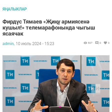
ЯҢАЛЫКЛАР
Фирдүс Тямаев «Җиңү армиясенә
кушыл!» телемарафонында чыгыш
ясаячак
admin,
10 июль 2024 - 15:23
507
0
0