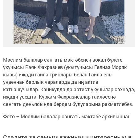
Мөслим балалар сәнгать мәктәбенең вокал бүлеге
укучысы Раян Фахразиев (укытучысы Гөлназ Моряк
кызы) иҗади гаилә триолары белән Гаилә елы
уңаеннан барлык чараларда да иң актив
катнашучылар. Каникулда да артист укучылар сәхнәдә,
иҗади үсештә. Күркәм Фахразиевлар гаиләсенә
сәнгать дөньясында бердәм булуларына рәхмәтлебез.
Фото – Мөслим балалар сәнгать мәктәбе архивыннан
Следите за самым важным и интересным в