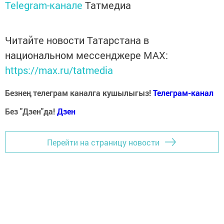
Telegram-канале
Татмедиа
Читайте новости Татарстана в
национальном мессенджере MАХ:
https://max.ru/tatmedia
Безнең телеграм каналга кушылыгыз!
Телеграм-канал
Без "Дзен"да!
Д
зен
Перейти на страницу новости