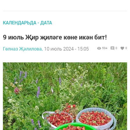
КАЛЕНДАРЬДА - ДАТА
9 июль Җир җиләге көне икән бит!
Гөлназ Җәлилова,
10 июль 2024 - 15:05
534
0
0