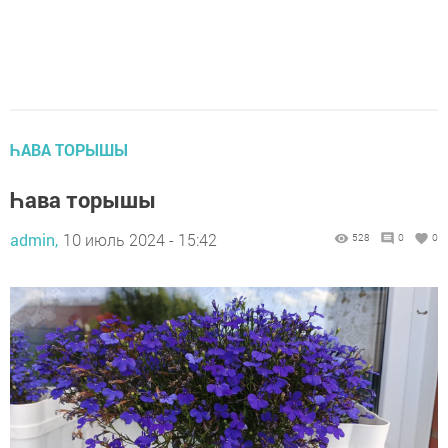
ҺАВА ТОРЫШЫ
Һава торышы
admin,
10 июль 2024 - 15:42
528
0
0