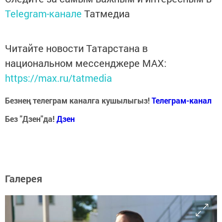
Telegram-канале
Татмедиа
Читайте новости Татарстана в
национальном мессенджере MАХ:
https://max.ru/tatmedia
Безнең телеграм каналга кушылыгыз!
Телеграм-канал
Без "Дзен"да!
Д
зен
Галерея