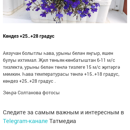
Көндез +25..+28 градус
Аязучан болытлы һава, урыны белән яңгыр, яшен
булуы ихтимал. Җил төньяк-көнбатыштан 6-11 м/с
тизлектә, урыны белән төнлә тизлеге 15 м/с җитәргә
мөмкин. Һава температурасы төнлә +15..+18 градус,
көндез +25..+28 градус .
Зөһрә Солтанова фотосы
Следите за самым важным и интересным в
Telegram-канале
Татмедиа