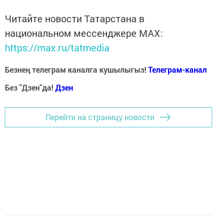
Читайте новости Татарстана в
национальном мессенджере MАХ:
https://max.ru/tatmedia
Безнең телеграм каналга кушылыгыз!
Телеграм-канал
Без "Дзен"да!
Д
зен
Перейти на страницу новости