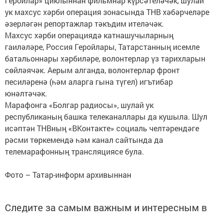
Геройлар» циклыннан фильмнар күрсәтеләчәк, шулай
ук махсус хәрби операция зонасында ТНВ хәбәрчеләре
әзерләгән репортажлар тәкъдим ителәчәк.
Махсус хәрби операциядә катнашучыларның
гаиләләре, Россия Геройлары, Татарстанның исемле
батальоннары хәрбиләре, волонтерлар үз тарихларын
сөйләячәк. Аерым алганда, волонтерлар фронт
песиләренә (һәм аларга гына түгел) игътибар
юнәлтәчәк.
Марафонга «Болгар радиосы», шулай ук
республиканың башка телеканаллары да кушыла. Шул
исәптән ТНВның «ВКонтакте» социаль челтәрендәге
рәсми төркемендә һәм канал сайтында да
телемарафонның трансляциясе була.
Фото – Татар-информ архивыннан
Следите за самым важным и интересным в