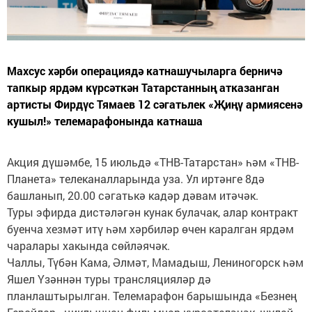
Махсус хәрби операциядә катнашучыларга берничә
тапкыр ярдәм күрсәткән Татарстанның атказанган
артисты Фирдүс Тямаев 12 сәгатьлек «Җиңү армиясенә
кушыл!» телемарафонында катнаша
Акция дүшәмбе, 15 июльдә «ТНВ-Татарстан» һәм «ТНВ-
Планета» телеканалларында уза. Ул иртәнге 8дә
башланып, 20.00 сәгатькә кадәр дәвам итәчәк.
Туры эфирда дистәләгән кунак булачак, алар контракт
буенча хезмәт итү һәм хәрбиләр өчен каралган ярдәм
чаралары хакында сөйләячәк.
Чаллы, Түбән Кама, Әлмәт, Мамадыш, Лениногорск һәм
Яшел Үзәннән туры трансляцияләр дә
планлаштырылган. Телемарафон барышында «Безнең