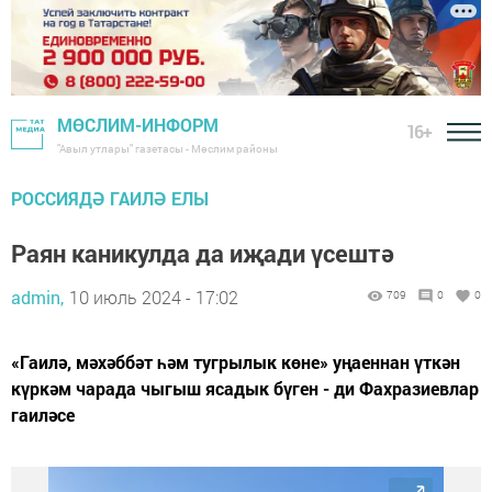
МӨСЛИМ-ИНФОРМ
16+
"Авыл утлары" газетасы - Мөслим районы
РОССИЯДӘ ГАИЛӘ ЕЛЫ
Раян каникулда да иҗади үсештә
admin,
10 июль 2024 - 17:02
709
0
0
«Гаилә, мәхәббәт һәм тугрылык көне» уңаеннан үткән
күркәм чарада чыгыш ясадык бүген - ди Фахразиевлар
гаиләсе