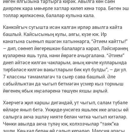
йөген ялгызына тартырга кирәк. Авылга көн саен
диярлек кара мөһерле хатлар килеп кенә тора. Бөтен эш
толлар җилкәсенә, балалар кулына кала.
Канкойгыч сугышта исән калган ирләр авылга кайта
башлый. Кайсысының кулы, аягы, күзе юк. Ир
канатына сыенып яшәгән хатыннарга, “Әтием кайтты!”
– дип, сөенеп йөгерешкән балаларга карап, Ләйсирәнең
күзләренә яшь тула, нәни йөрәге ачыргалана. “Әтием”
диеп әйтәсе килгән чакларым, аның көчле кулларында
тирбәләсе килгән вакытларым бик күп булды”, – ди ул.
7 классны тәмамлагач та сыер сава башлый. Әле
сабыйлыктан да чыгып бетмәгән үсмер кыз тормыш
йөгенең ябык иңсәләренә төшүен яхшы аңлый.
Хәерчегә җил каршы дигәндәй, ут чыгып, салам түбәле
өйләре янып бетә. Унҗиде-унсигез яшьлек ике апасы өй
салырга акча эшләү нияте белән читкә чыгып китәләр.
Чөнки авылда акча түләү юк, колхозчылар “таяк”ка
эшли. Көч-хәл белән өй салып керәләр. Марсия апасы,