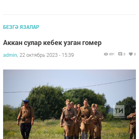
БЕЗГӘ ЯЗАЛАР
Аккан сулар кебек узган гомер
admin,
22 октябрь 2023 - 15:39
651
0
0