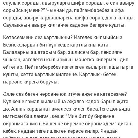
саулык сорады, авыруларга шифа сорады, ә син авыру
сорыйсың мени?” Чыннан да, пәйгамбәребез шифа
сорады, авыру кардәшләренә шифа сорап, дога кылды.
Саулыкның авыру килгәнче кадерен белергә кушты.
Көтәсезмени сез картлыкны? Изгелек кылмыйсыз.
Безнекеләрдән бит күп кеше картлыкны көтә.
Балаларны ашатасым бар, эшлисем бар, пенсиягә
чыккач, изгелеген кылырмын, мәчеткә килермен, дип
әйтәләр. Пәйгамбәребез изгелеген кылырга, ашыгырга
кушты, хәтта картлык килгәнче. Картлык - бөтен
нәрсәне кирегә боручы.
Әллә сез бөтен нәрсәне юк итүче әҗәлне көтәсезме?
Күп кеше гамәл кылмыйча әҗәлгә кадәр барып җитә
дә, Аллаһ каршына гамәлсез килеп баса.Теге дөньяда
имтихан башлангач, кеше: “Мин бит бу биремне
өйрәнмәгәнмен. Бишенче биремне өйрәнмәдем” дигән
кебек, яңадан теге ишектән керәсе килер. Яңадан