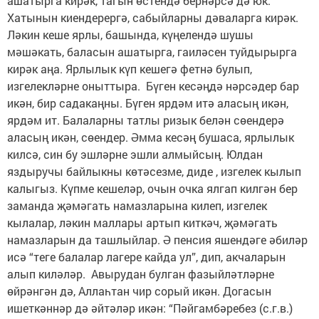
ашатырга кирәк, тагын өстендә бернәрсә дә юк.
Хатынын киендерергә, сабыйларны дәваларга кирәк.
Ләкин кеше ярлы, башында, күңелендә шушы
мәшәкать, баласын ашатырга, гаиләсен туйдырырга
кирәк аңа. Ярлылык күп кешегә фетнә булып,
изгелекләрне оныттыра. Бүген кесәңдә нәрсәдер бар
икән, бир садакаңны. Бүген ярдәм итә аласың икән,
ярдәм ит. Балаларны татлы ризык белән сөендерә
аласың икән, сөендер. Әмма кесәң бушаса, ярлылык
килсә, син бу эшләрне эшли алмыйсың. Юлдан
яздыручы байлыкны көтәсезме, диде , изгелек кылып
калыгыз. Күпме кешеләр, очын очка ялгап килгән бер
заманда җәмәгать намазларына килеп, изгелек
кылалар, ләкин маллары артып киткәч, җәмәгать
намазларын да ташлыйлар. Ә пенсия яшендәге әбиләр
исә “теге балалар лагере кайда ул”, дип, акчаларын
алып киләләр. Авырудан булган фазыйләтләрне
өйрәнгән дә, Аллаһтан чир сорый икән. Догасын
ишеткәннәр дә әйтәләр икән: “Пәйгамбәребез (с.г.в.)