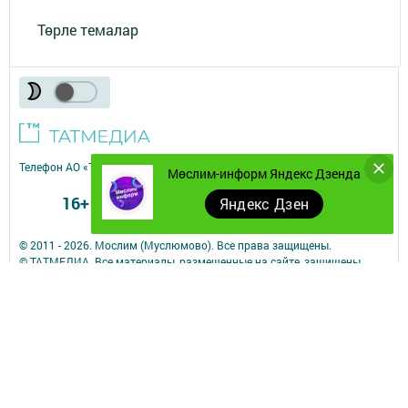
Төрле темалар
Телефон АО «ТАТМЕДИА»:
(843) 222 09 84
Мөслим-информ Яндекс Дзенда
16+
Яндекс Дзен
© 2011 - 2026. Мослим (Муслюмово). Все права защищены.
© ТАТМЕДИА. Все материалы, размещенные на сайте, защищены
законом.
Перепечатка, воспроизведение и распространение в любом объеме
информации,
размещенной на сайте, возможна только с письменного согласия
редакций СМИ.
При поддержке Республиканского агентства по печати и массовым
коммуникациям.
Наименование СМИ: Мөслим-информ