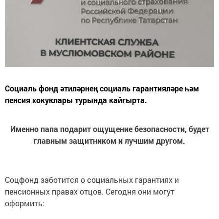
Социаль фонд әтиләрнең социаль гарантияләре һәм
пенсия хокуклары турында кайгырта.
Именно папа подарит ощущение безопасности, будет
главным защитником и лучшим другом.
Соцфонд заботится о социальных гарантиях и
пенсионных правах отцов. Сегодня они могут
оформить: