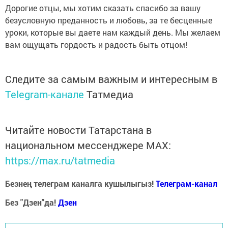
Дорогие отцы, мы хотим сказать спасибо за вашу
безусловную преданность и любовь, за те бесценные
уроки, которые вы даете нам каждый день. Мы желаем
вам ощущать гордость и радость быть отцом!
Следите за самым важным и интересным в
Telegram-канале
Татмедиа
Читайте новости Татарстана в
национальном мессенджере MАХ:
https://max.ru/tatmedia
Безнең телеграм каналга кушылыгыз!
Телеграм-канал
Без "Дзен"да!
Д
зен