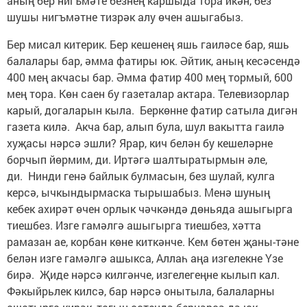
аның бер нигъмәте безнең каршыда тора икән, без
шушы нигъмәтне тизрәк алу өчен ашыгабыз.
Бер мисал китерик. Бер кешенең яшь гаиләсе бар, яшь
балалары бар, әмма фатиры юк. Әйтик, аның кесәсендә
400 мең акчасы бар. Әмма фатир 400 мең тормый, 600
мең тора. Көн саен бу газеталар актара. Телевизорлар
карый, догаларын кыла. Беркөнне фатир сатыла дигән
газета килә. Акча бар, алып була, шул вакытта гаилә
хуҗасы нәрсә эшли? Ярар, кич белән бу кешеләрне
борчып йөрмим, ди. Иртәгә шалтыратырмын әле,
ди. Нинди генә байлык булмасын, без шулай, кулга
керсә, ычкындырмаска тырышабыз. Менә шуның
кебек ахирәт өчен орлык чәчкәндә дөньяда ашыгырга
тиешбез. Изге гамәлгә ашыгырга тиешбез, хәтта
рамазан ае, корбан көне киткәнче. Кем бөтен җаны-тәне
белән изге гамәлгә ашыкса, Аллаһ аңа изгелекне Үзе
бирә. Җиде нәрсә килгәнче, изгелегеңне кылып кал.
Фәкыйрьлек килсә, бар нәрсә онытыла, балаларны