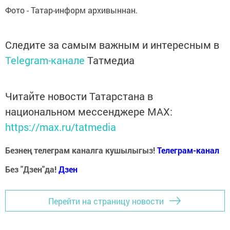
Фото - Татар-информ архивыннан.
Следите за самым важным и интересным в
Telegram-канале
Татмедиа
Читайте новости Татарстана в
национальном мессенджере MАХ:
https://max.ru/tatmedia
Безнең телеграм каналга кушылыгыз!
Телеграм-канал
Без "Дзен"да!
Д
зен
Перейти на страницу новости