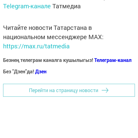
Telegram-канале
Татмедиа
Читайте новости Татарстана в
национальном мессенджере MАХ:
https://max.ru/tatmedia
Безнең телеграм каналга кушылыгыз!
Телеграм-канал
Без "Дзен"да!
Д
зен
Перейти на страницу новости