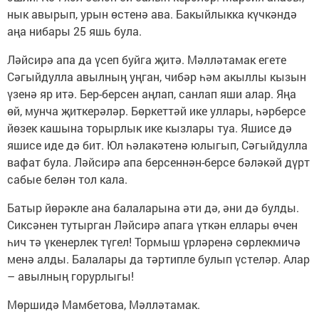
нык авырып, урын өстенә ава. Бакыйлыкка күчкәндә
аңа нибары 25 яшь була.
Ләйсирә апа да үсеп буйга җитә. Мәлләтамак егете
Сәгыйдулла авылның уңган, чибәр һәм акыллы кызын
үзенә яр итә. Бер-берсен аңлап, санлап яши алар. Яңа
өй, мунча җиткерәләр. Бөркеттәй ике уллары, һәрберсе
йөзек кашына торырлык ике кызлары туа. Яшисе дә
яшисе иде дә бит. Юл һәлакәтенә юлыгып, Сәгыйдулла
вафат була. Ләйсирә апа берсеннән-берсе бәләкәй дүрт
сабые белән тол кала.
Батыр йөрәкле ана балаларына әти дә, әни дә булды.
Сиксәнен тутырган Ләйсирә апага үткән еллары өчен
һич тә үкенерлек түгел! Тормыш үрләренә сөрлекмичә
менә алды. Балалары да тәртипле булып үстеләр. Алар
– авылның горурлыгы!
Мөршидә Мамбетова, Мәлләтамак.