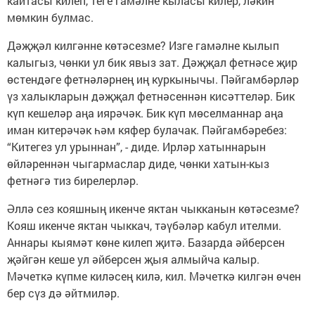
кайтасы килеп, теге гамәлне кыласы килер, ләкин
мөмкин булмас.
Дәҗҗәл килгәнне көтәсезме? Изге гамәлне кылып
калыгыз, чөнки ул бик явыз зат. Дәҗҗал фетнәсе җир
өстендәге фетнәләрнең иң куркынычы. Пәйгамбәрләр
үз халыкларын дәҗҗал фетнәсеннән кисәттеләр. Бик
күп кешеләр аңа иярәчәк. Бик күп мөселманнар аңа
иман китерәчәк һәм кяфер булачак. Пәйгамбәребез:
“Китегез ул урыннан”, - диде. Ирләр хатыннарын
өйләреннән чыгармаслар диде, чөнки хатын-кыз
фетнәгә тиз бирелерләр.
Әллә сез кояшның икенче яктан чыкканын көтәсезме?
Кояш икенче яктан чыккач, тәүбәләр кабул ителми.
Аннары кыямәт көне килеп җитә. Базарда әйберсен
җәйгән кеше ул әйберсен җыя алмыйча калыр.
Мәчеткә күпме киләсең килә, кил. Мәчеткә килгән өчен
бер сүз дә әйтмиләр.