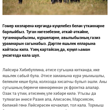
Гомер көзләренә кергәндә күңелебез белән үткәннәрне
барлыйбыз. Туган нигезебезне, әткәй-әткәйне,
туганнарыбызны, күршеләрне, авылыбызның газиз
урамнарын сагынабыз. Дәртле яшьлек елларына
кайтасы килә. Үзең картайсаң да, күңел һаман
унсигездә кала шул.
Ләйсирә Хәбибуллина, әтисе сугышка киткәндә, ике
яшьлек сабый була. Әтисе заманына күрә укымышлы,
белемле кеше була, колхозда хисапчы булып эшли. Аны
сугышның беренче көннәреннән үк фронтка алалар.
Озак та үтми, әтисенең үле хәбәре килә. Утызы да
тулмаган әнисе Разия апа, Алисәсен, Марсиясен,
бәләкәй генә Ләйсирәсен кочаклап, тол кала. Тормыш