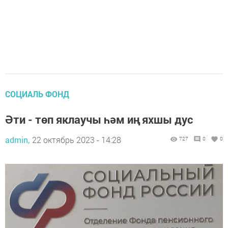
СОЦИАЛЬ ФОНД
Әти - төп яклаучы һәм иң яхшы дус
admin,
22 октябрь 2023 - 14:28
727
0
0