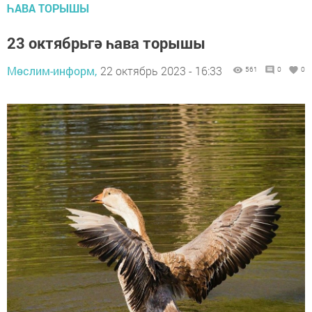
ҺАВА ТОРЫШЫ
23 октябрьгә һава торышы
Мөслим-информ,
22 октябрь 2023 - 16:33
561
0
0