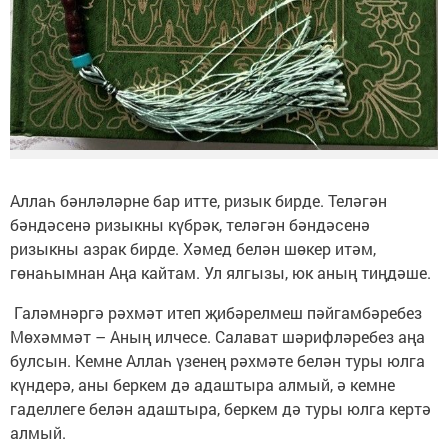
Аллаһ бәнләләрне бар итте, ризык бирде. Теләгән
бәндәсенә ризыкны күбрәк, теләгән бәндәсенә
ризыкны азрак бирде. Хәмед белән шөкер итәм,
гөнаһымнан Аңа кайтам. Ул ялгызы, юк аның тиңдәше.
Галәмнәргә рәхмәт итеп җибәрелмеш пәйгамбәребез
Мөхәммәт – Аның илчесе. Салават шәрифләребез аңа
булсын. Кемне Аллаһ үзенең рәхмәте белән туры юлга
күндерә, аны беркем дә адаштыра алмый, ә кемне
гаделлеге белән адаштыра, беркем дә туры юлга кертә
алмый.