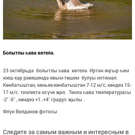
Болытлы һава көтелә.
23 октябрьдә болытлы һава көтелә. Иртән яңгыр һәм
юеш кар рәвешендә явым-төшем булуы ихтимал.
Көнбатыштан, көньяк-көнбатыштан 7-12 м/с, көндез 15-
17 м/с. тизлектә исүче җил. Төнлә һава температурасы
-2˚ -5˚ , көндез +1..+4˚ градус җылы .
Флүн Вилданов фотосы
Следите за самым важным и интересным в