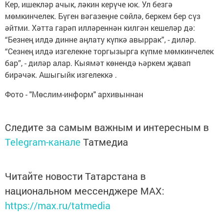
Кер, ишекләр ачык, ләкин керүче юк. Ул безгә
мөмкинчелек. Бүген вәгазеңне сөйлә, беркем бер сүз
әйтми. Хәтта гарәп илләреннән килгән кешеләр дә:
“Безнең илдә динне аңлату күпкә авыррак”, - диләр.
“Сезнең илдә изгелекне торгызырга күпме мөмкинчелек
бар”, - диләр алар. Кыямәт көнендә һәркем җавап
бирәчәк. Ашыгыйк изгелеккә .
Фото - "Мөслим-информ" архивыннан
Следите за самым важным и интересным в
Telegram-канале
Татмедиа
Читайте новости Татарстана в
национальном мессенджере MАХ:
https://max.ru/tatmedia