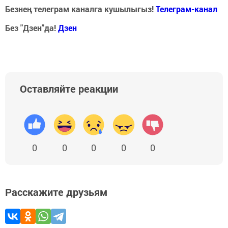
Безнең телеграм каналга кушылыгыз!
Телеграм-канал
Без "Дзен"да!
Д
зен
Оставляйте реакции
0
0
0
0
0
Расскажите друзьям