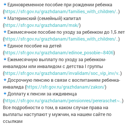
Единовременное пособие при рождении ребенка
(
https://sfr.gov.ru/grazhdanam/families_with_children/..
)
Материнский (семейный) капитал
(
https://sfr.gov.ru/grazhdanam/msk/
)
Ежемесячное пособие по уходу за ребенком до 1,5 лет
(
https://sfr.gov.ru/grazhdanam/families_with_children/..
)
Единое пособие на детей
(
https://sfr.gov.ru/grazhdanam/edinoe_posobie~8406
)
Ежемесячную выплату по уходу за ребенком-
инвалидом или инвалидом с детства I группы
(
https://sfr.gov.ru/grazhdanam/invalidam/soc_vip_inv/v..
)
Досрочную пенсию в связи с воспитанием ребенка-
инвалида (
https://sfr.gov.ru/grazhdanam/zakon/
)
Доплату к пенсии за иждивенца
(
https://sfr.gov.ru/grazhdanam/pensionres/pereraschet~..
)
Все подробности о том, в каком случае права на
выплаты наступают у мужчин, на нашем сайте по
ссылкам