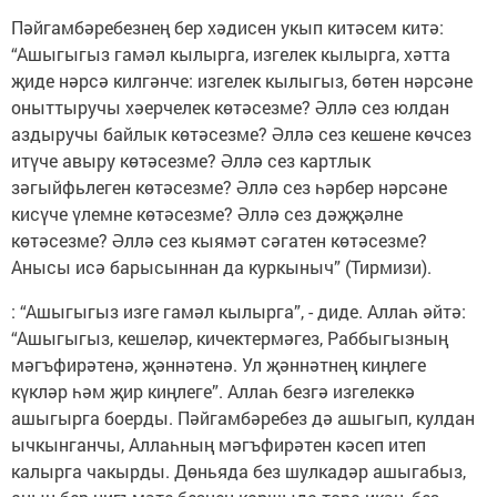
Пәйгамбәребезнең бер хәдисен укып китәсем китә:
“Ашыгыгыз гамәл кылырга, изгелек кылырга, хәтта
җиде нәрсә килгәнче: изгелек кылыгыз, бөтен нәрсәне
оныттыручы хәерчелек көтәсезме? Әллә сез юлдан
аздыручы байлык көтәсезме? Әллә сез кешене көчсез
итүче авыру көтәсезме? Әллә сез картлык
зәгыйфьлеген көтәсезме? Әллә сез һәрбер нәрсәне
кисүче үлемне көтәсезме? Әллә сез дәҗҗәлне
көтәсезме? Әллә сез кыямәт сәгатен көтәсезме?
Анысы исә барысыннан да куркыныч” (Тирмизи).
: “Ашыгыгыз изге гамәл кылырга”, - диде. Аллаһ әйтә:
“Ашыгыгыз, кешеләр, кичектермәгез, Раббыгызның
мәгъфирәтенә, җәннәтенә. Ул җәннәтнең киңлеге
күкләр һәм җир киңлеге”. Аллаһ безгә изгелеккә
ашыгырга боерды. Пәйгамбәребез дә ашыгып, кулдан
ычкынганчы, Аллаһның мәгъфирәтен кәсеп итеп
калырга чакырды. Дөньяда без шулкадәр ашыгабыз,