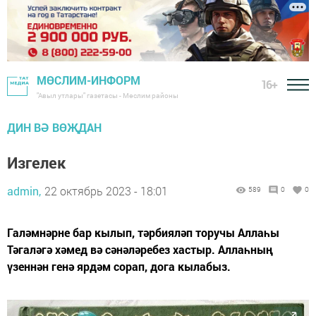
МӨСЛИМ-ИНФОРМ
16+
"Авыл утлары" газетасы - Мөслим районы
ДИН ВӘ ВӨҖДАН
Изгелек
admin,
22 октябрь 2023 - 18:01
589
0
0
Галәмнәрне бар кылып, тәрбияләп торучы Аллаһы
Тәгаләгә хәмед вә сәнәләребез хастыр. Аллаһның
үзеннән генә ярдәм сорап, дога кылабыз.