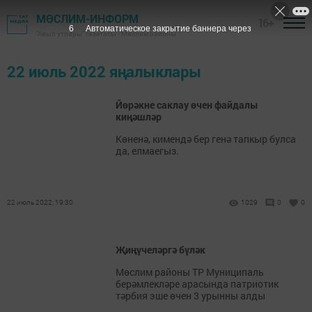
МӨСЛИМ-ИНФОРМ
16+
6
Автоматическое закрытие баннера через
"Авыл утлары" газетасы - Мөслим районы
22 июль 2022 яңалыклары
Йөрәкне саклау өчен файдалы
киңәшләр
Көненә, кимендә бер генә тапкыр булса
да, елмаегыз.
22 июль 2022, 19:30
1029
0
0
Җиңүчеләргә бүләк
Мөслим районы ТР Муниципаль
берәмлекләре арасында патриотик
тәрбия эше өчен 3 урынны алды