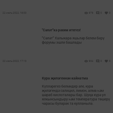
22 июль 2022, 18:00
978
0
0
"Сәләт"кә рәхим итегез!
"Сәләт" Халыкара яшьләр белем бирү
форумы эшли башлады
22 июль 2022, 17:13
934
0
0
Кура җиләгеннән кайнатма
Күпләрегез белмидер әле, кура
җиләгендә салицил, лимон, алма һәм
шәраб кислоталары бар. Шуңа күрә ул
ялкынсындыру һәм температура төшерү
чарасы буларак та кулланыла.