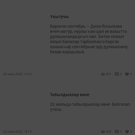
Укытучы
Беренче сентябрь – Дилә Йосыпова
өчен матур, нурлы һәм шул ук вакытта
дулкынландыргыч көн. Бөтен хезмәт
юлын балалар тәрбияләүгә биргән
ханым һәр сентябрьне зур дулкынлану
белән каршылый.
22 июль 2022, 14:10
821
0
0
Табылдыклар көне
22 июльдә табылдыклар көне билгеләп
үтелә.
22 июль 2022, 13:15
935
0
0