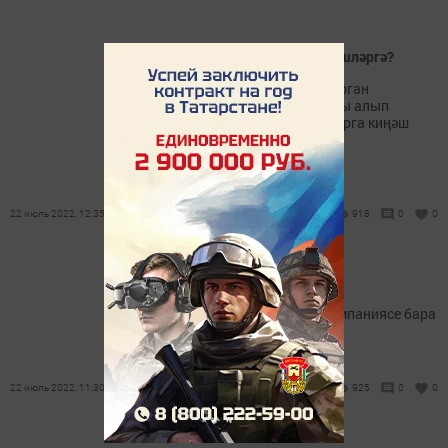
Көчле җил вакытында нишләргә?
Тәрәзәсез балконнарда торган
беркетелмәгән җиһазларны алып
куярга, өй тәрәзәләрен ябарга киңәш
ителә.
22 июль 2022, 12:35
918
0
0
Печән әзерләнә
Районда печән әзерләү кампаниясе бара
22 июль 2022, 11:30
925
0
0