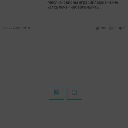
Мөслим районы аграрийлары икенче
катка печән чабарга чыкты.
22 июль 2022, 09:00
799
0
0