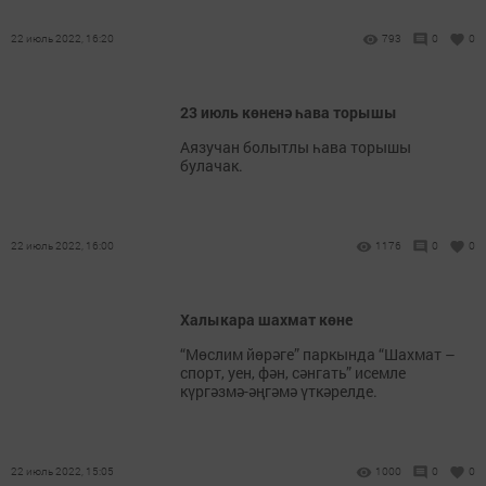
22 июль 2022, 16:20
793
0
0
23 июль көненә һава торышы
Аязучан болытлы һава торышы
булачак.
22 июль 2022, 16:00
1176
0
0
Халыкара шахмат көне
“Мөслим йөрәге” паркында “Шахмат –
спорт, уен, фән, сәнгать” исемле
күргәзмә-әңгәмә үткәрелде.
22 июль 2022, 15:05
1000
0
0