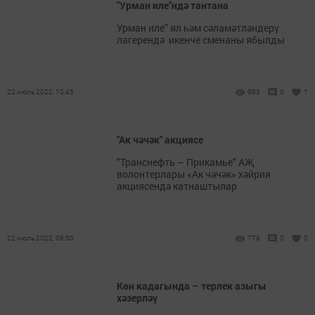
"Урман иле"ндә тантана
Урман иле” ял һәм сәламәтләндерү
лагерендә икенче сменаны ябылды
22 июль 2022, 10:45
983
0
1
"Ак чәчәк" акциясе
"Транснефть – Прикамье" АҖ
волонтерлары «Ак чәчәк» хәйрия
акциясендә катнаштылар
22 июль 2022, 09:50
779
0
0
Көн кадагында – терлек азыгы
хәзерләү