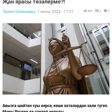
Җан ярасы төзәлерме?!
Лилия Шәймиева,
1 июнь 2023 - 17:31
882
0
0
Авызга шайтан суы керсә, кеше хаталардан хали түгел.
Моны Руслан да соңлап аңлады...