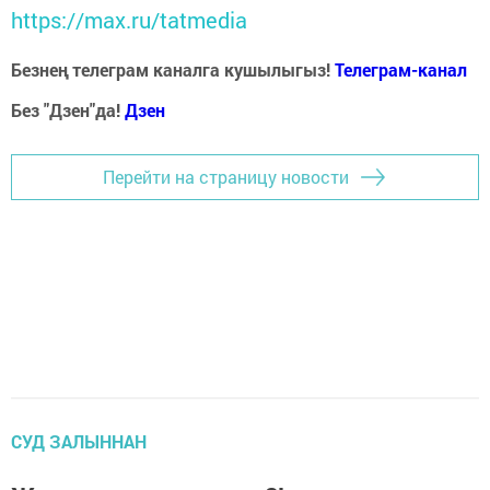
https://max.ru/tatmedia
Безнең телеграм каналга кушылыгыз!
Телеграм-канал
Без "Дзен"да!
Д
зен
Перейти на страницу новости
СУД ЗАЛЫННАН