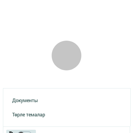
Документы
Төрле темалар