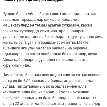
Руслан белән Айназ башка яшь гаиләләрдән артык
аерылып тормадылар шикелле. Көндәлек
мәшәкатьләрдән тәмам арыган хуҗабикә, кыска
вакытлы курсларда укып, чәчтараш һөнәрен
үзләштерде дә, таныш-белешләрдән, дус-туганнан акча
җыештырып, үз чәчтарашханәсен ачты. Мәктәп
яшендәге ике улы балалар бакчасына беренче
адымнарын атлаган апайларын бик яраталар, шуңа
Айназ сабыйларның үзләрен генә калдырырга
курыкмый иде.
Чәч ясатам, бизәнәм-ясаган дип килгән хатын-кызлар
әз түгел бит! Айназның да башлаган эше уңышлы
булды. Тик хатынының акча эшләвеннән әллә
көнләште, әллә башка сәбәп – Руслан әкренләп
эчкечелек сазлыгына бата башлады... – Агымдагы
елның 22 апрелендә 16.00 сәгатьтә район эчке эшләр