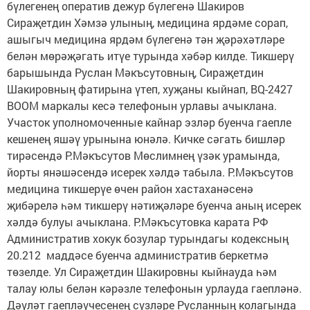
бүлегенең оператив дежур бүлегенә Шакиров
Сираҗетдин Хәмзә улының, медицина ярдәме сорап,
ашыгыч медицина ярдәм бүлегенә тән җәрәхәтләре
белән мөрәҗәгать итүе турында хәбәр килде. Тикшерү
барышында Руслан Мәкъсутовның, Сираҗетдин
Шакировның фатирына үтеп, хуҗаны кыйнап, BQ-2427
BOOM маркалы кесә телефонын урлавы ачыклана.
Участок уполномоченные кайнар эзләр буенча гаепле
кешенең яшәү урынына юнәлә. Кичке сәгать бишләр
тирәсендә Р.Мәкъсутов Мөслимнең үзәк урамында,
йорты янәшәсендә исерек хәлдә табыла. Р.Мәкъсутов
медицина тикшерүе өчен район хастаханәсенә
җибәрелә һәм тикшерү нәтиҗәләре буенча аның исерек
хәлдә булуы ачыклана. Р.Мәкъсутовка карата РФ
Административ хокук бозулар турындагы кодексның
20.212 маддәсе буенча административ беркетмә
төзелде. Ул Сираҗетдин Шакировны кыйнауда һәм
талау юлы белән кәрәзле телефонын урлауда гаепләнә.
Дәүләт гаепләүчесенең сүзләре Русланның колагында