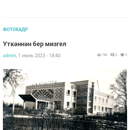
ФОТОКАДР
Үткәннән бер мизгел
admin,
1 июнь 2023 - 18:40
785
0
0