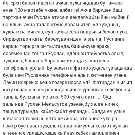
йөгереп барып ишеген ачкан хуҗа яңадан бу гамәле
өчен 100 мәртәбә үкенә, әлбәттә! Акча бирүдән баш
тарткан өчен Руслан әтисе яшендәге абзыйны кыйный
башлый. Акча таләп итүне дәвам итеп, ул хуҗаның
күкрәгенә, иягенә, сул җилкәсенә йодрыгы белән суга.
Сираҗетдин каты бәрелүдән идәнгә егыла. Русланга
каршы торырга омтылганда, башы-күзе аракы
сөременнән тонган Руслан, идәннән табуретка алып,
хуҗаның башына бәрә һәм идәндә яткан кесә
телефонын урлый. Бу вакытта фатир хуҗасы үз аңында
була һәм Русланнан телефонын алып китмәвен үтенә.
Ләкин исереккә кеше гозере нәрсә ул?! Фатирдан чыгып
китү белән исерек райондашыбыз урланган телефонны
таныш булмаган ир-атка 500 сумга сата. ... Суд
залында Руслан Мәкъсутов үзенең бу хәлгә ничек
төшүе турында кабат-кабат уйланды. Залда өч улын
кочаклап тормыш иптәше Айназ, әти-әнисе утыра.
Гомер буе авыл хуҗалыгында намуслы хезмәт куйган
әти-әнисе урлашу, кеше кыйнау кебек гамәлләрнең