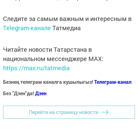
Следите за самым важным и интересным в
Telegram-канале
Татмедиа
Читайте новости Татарстана в
национальном мессенджере MАХ:
https://max.ru/tatmedia
Безнең телеграм каналга кушылыгыз!
Телеграм-канал
Без "Дзен"да!
Д
зен
Перейти на страницу новости