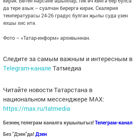
кирәк. Бөтен нәрсәне ашыйлар, тик өч көнгә бер булса
да тере азык – суалчан бирергә кирәк. Скалярия
температурасы 24-26 градус булган җылы суда үзен
яхшы хис итә.
Фото – «Татар-информ» архивыннан.
Следите за самым важным и интересным в
Telegram-канале
Татмедиа
Читайте новости Татарстана в
национальном мессенджере MАХ:
https://max.ru/tatmedia
Безнең телеграм каналга кушылыгыз!
Телеграм-канал
Без "Дзен"да!
Д
зен