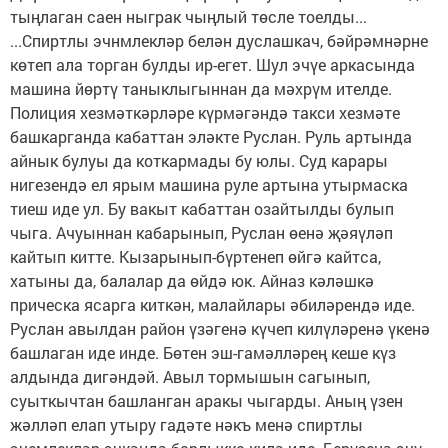
тыңлаган саен ныграк чыңлый төсле тоелды...
...Спиртлы эчнмлекләр белән дуслашкач, бәйрәмнәрне
көтеп ала торган булды ир-егет. Шул эчүе аркасында
машина йөртү таныклыгыннан да мәхрүм ителде.
Полиция хезмәткәрләре күрмәгәндә такси хезмәте
башкарганда кабаттан эләкте Руслан. Руль артында
айнык булуы да коткармады бу юлы. Суд карары
нигезендә ел ярым машина руле артына утырмаска
тиеш иде ул. Бу вакыт кабаттан озайтылды булып
чыга. Ачуыннан кабарынып, Руслан өенә җәяүләп
кайтып китте. Кызарынып-бүртенеп өйгә кайтса,
хатыны да, балалар да өйдә юк. Айназ кәләшкә
прическа ясарга киткән, малайлары әбиләрендә иде.
Руслан авылдан район үзәгенә күчеп килүләренә үкенә
башлаган иде инде. Бөтен эш-гамәлләрең кеше күз
алдында дигәндәй. Авыл тормышын сагынып,
суыткычтан башланган аракы чыгарды. Аның үзен
жәлләп елап утыру гадәте нәкъ менә спиртлы