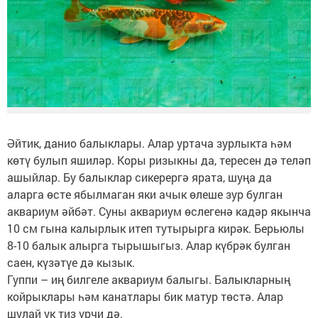
Әйтик, данио балыклары. Алар уртача зур­лыкта һәм
көтү булып яшиләр. Коры ризык­ны да, тересен дә теләп
ашыйлар. Бу балыклар сикерергә ярата, шуңа да
аларга өсте ябылма­ган яки ачык өлеше зур булган
аквариум әйбәт. Суны аквариум өслегенә кадәр якынча
10 см гына калырлык итеп тутырырга кирәк. Берью­лы
8-10 балык алырга тырышыгыз. Алар күбрәк булган
саен, күзәтүе дә кызык.
Гуппи – иң билгеле аквариум балыгы. Балыкларның
койрыклары һәм канатлары бик матур төстә. Алар
шулай ук тиз үрчи дә.