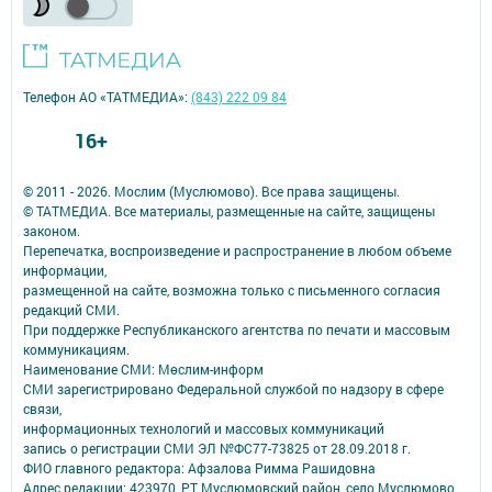
Телефон АО «ТАТМЕДИА»:
(843) 222 09 84
16+
© 2011 - 2026. Мослим (Муслюмово). Все права защищены.
© ТАТМЕДИА. Все материалы, размещенные на сайте, защищены
законом.
Перепечатка, воспроизведение и распространение в любом объеме
информации,
размещенной на сайте, возможна только с письменного согласия
редакций СМИ.
При поддержке Республиканского агентства по печати и массовым
коммуникациям.
Наименование СМИ: Мөслим-информ
СМИ зарегистрировано Федеральной службой по надзору в сфере
связи,
информационных технологий и массовых коммуникаций
запись о регистрации СМИ ЭЛ №ФС77-73825 от 28.09.2018 г.
ФИО главного редактора: Афзалова Римма Рашидовна
Адрес редакции: 423970, РТ, Муслюмовский район, село Муслюмово,