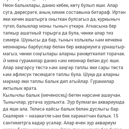
Неон балыклары, данио кебек, көтү булып яши. Алар
суга, дөресрәге, аның химик составы­на битараф. Иртән
яки кичен ашатырга оныткан булсагыз да, куркыныч
түгел, балыклар моны тыныч үткәрә. Атнасына бер
тапкыр ашатмый торырга да була, чөнки алар тиз
симерә. Шуны­сы да бар, тыныч холыклы һәм кечкенә
неоннар­ны барбуслар белән бер аквариумга урнаштыр­
магыз, чөнки соңгылары аларны рәнҗеткәләп торачак.
Ә менә гурамилар данио һәм неоннар белән дус яши.
Алар зәңгәрсу төстә һәм зәңгәр таплы яки сары төстә
һәм әфлисун төсендәге таплы була. Шуңа да аларны
мәрмәр яки таплы балык дип атыйлар. Гурамилар
яктылык ярата.
Кылычлы балык (меченосец) бөтен нәрсәне ашаучан.
Тынычлар, уртача зурлыкта. Зур бул­маган аквариумда
да яши ала. Теләсә кайсы ба­лык белән дуслыгы бар.
Скалярия – нәзакәтле һәм бик хәрәкәтчән ба­лык. 15
сантиметрга кадәр үсәләр. Алар өчен зур аквариум