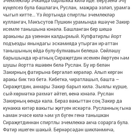
эчемлекләр эчкәндә барлыкка килә иде. Берүзенә эчү
күңелсез була башлагач, Руслан, маҗара эзләп, урамга
чыгып китте... Үз йортында спиртлы эчемлекләр
куллангач, Мәкъсутов Пушкин урамында яшәүче Закир
исемле танышына юнәлә. Башланган бер шешә
аракыны да үзеннән калдырмый. Күпфатирлы йорт
подъезды янындагы эскәмиядә утырган ир-аттан
танышының өйдә булу-булмавын белешә. Сөйләшү
барышында ир-атның Сираҗетдин исемен йөртүен һәм
шушы йортта яшәвен белә Руслан. Бу ир белән
Закирның фатирына бергәләп керәләр. Алып кергән
аракы бик тиз бетә. Кибеткә, чиратлашып, башта –
Сираҗетдин, аннары Закир барып килә. Зыялы күрше,
сый-хөрмәткә рәхмәт әйтеп, өенә юнәлә. Руслан
Закирның өендә кала. Бераз вакыттан соң Закир да
кунакка китәр вакыты җитүен искәртә. Русланның гына
һаман эчәсе килә һәм ул бүген генә танышкан
Сираҗетдиннан спиртлы эчемлеккә акча сорарга була.
Фатир ишеген шакый. Бернәрсәдән шикләнмичә,