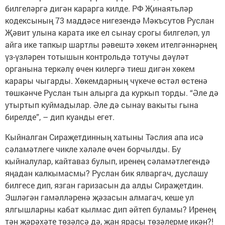
билгеләргә дигән карарга килде. РФ Җинаятьләр
кодексының 73 маддәсе нигезендә Мәкъсутов Руслан
Җәвит улына карата ике ел сынау срогы билгеләп, ул
айга ике тапкыр шартлы рәвештә хөкем ителгәннәрнең
үз-үзләрен тотышын контрольдә тотучы дәүләт
органына теркәлү өчен килергә тиеш дигән хөкем
карары чыгарды. Хөкемдарның чүкече өстәл өстенә
төшкәнче Руслан тын алырга да куркып торды. “Әле дә
утыртып куймадылар. Әле дә сынау вакыты гына
бирелде”, – дип куанды егет.
Кыйналган Сираҗетдинның хатыны Тәслия апа исә
сәламәтлеге чикле хәләле өчен борчылды. Бу
кыйналулар, кайтаваз булып, иренең сәламәтлегендә
яңадан калкымасмы? Руслан бик ялваргач, дуслашу
билгесе дип, язган гаризасын да алды Сираҗетдин.
Эшләгән гамәлләренә җәзасын алмагач, кеше ул
ялгышларны кабат кылмас дип әйтеп буламы? Иренең
тән җәрәхәте төзәлсә дә, җан ярасы төзәлерме икән?!